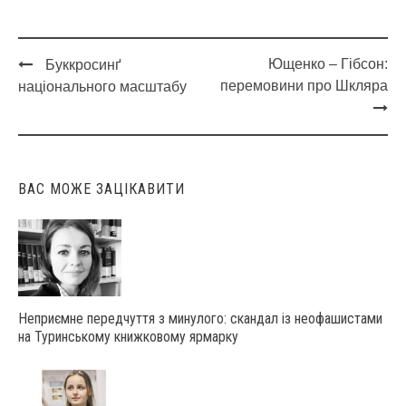
Ющенко – Гібсон:
Буккросинґ
Post
перемовини про Шкляра
національного масштабу
navigation
ВАС МОЖЕ ЗАЦІКАВИТИ
Неприємне передчуття з минулого: скандал із неофашистами
на Туринському книжковому ярмарку