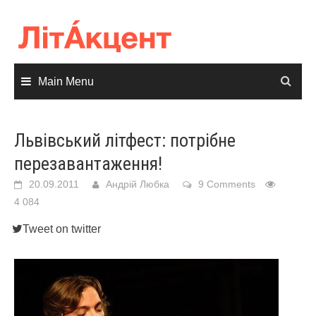
Skip
to
content
Main Menu
Львівський літфест: потрібне
перезавантаження!
20.09.2011
Андрій Любка
9 Comments
4 084
Tweet on twitter