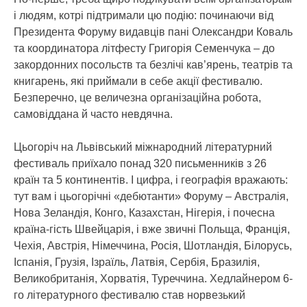
і людям, котрі підтримали цю подію: починаючи від
Президента Форуму видавців пані Олександри Коваль
та координатора літфесту Григорія Семенчука – до
закордонних посольств та безлічі кав’ярень, театрів та
книгарень, які приймали в себе акції фестивалю.
Безперечно, це величезна організаційна робота,
самовіддана й часто невдячна.
Цьогоріч на Львівський міжнародний літературний
фестиваль приїхало понад 320 письменників з 26
країн та 5 континентів. І цифра, і географія вражають:
тут вам і цьогорічні «дебютанти» Форуму – Австралія,
Нова Зеландія, Конго, Казахстан, Нігерія, і почесна
країна-гість Швейцарія, і вже звичні Польща, Франція,
Чехія, Австрія, Німеччина, Росія, Шотландія, Білорусь,
Іспанія, Грузія, Ізраїль, Латвія, Сербія, Бразилія,
Великобританія, Хорватія, Туреччина. Хедлайнером 6-
го літературного фестивалю став норвезький