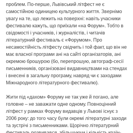
проблем. По-перше, Львівський літфест не є
самостійною одиницею культурного життя. Звернімо
увагу на те, що лежить на поверхні: навіть учасники
фестивалю кажуть, що приїхали «на Форум». Тобто в
свідомості і учасників, і журналістів, і читачів
літературний фестиваль є «Форумом». Про
несамостійність літфесту свідчить і той факт, що він не
має власної програми ані на сайті організаторів, ані
окремою брошурою (бо, перепрошую, автограф-сесії
письменників, організовані видавництвами на стендах
і внесені в загальну програму, навряд чи є заходами
Міжнародного літературного фестивалю).
Жити під «дахом» Форуму не так уже й погано, але
головне – не заважати одне одному. Повноцінний
літфест у рамках Форуму видавців у Львові існує з
2006 року: до того часу були окремі літературні заходи
та зустрічі з письменниками. Щорічно літературний
фестиваль розвивався, збільшуючи і кількість країн-