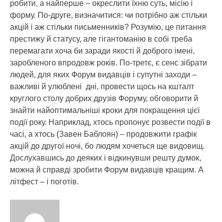
робити, а найперше – окреслити їхню суть, місію і
форму. По-друге, визначитися: чи потрібно аж стільки
акцій і аж стільки письменників? Розумію, це питання
престижу й статусу, але гігантоманію в собі треба
перемагати хоча би заради якості й доброго імені,
заробленого впродовж років. По-третє, є сенс зібрати
людей, для яких Форум видавців і супутні заходи –
важливі й улюблені дні, провести щось на кшталт
круглого столу добрих друзів Форуму, обговорити й
знайти найоптимальніші кроки для покращення цієї
події року. Наприклад, хтось пропонує розвести події в
часі, а хтось (Завен Баблоян) – продовжити графік
акцій до другої ночі, бо людям хочеться ще видовищ.
Дослухавшись до деяких і відкинувши решту думок,
можна й справді зробити Форум видавців кращим. А
літфест – і поготів.