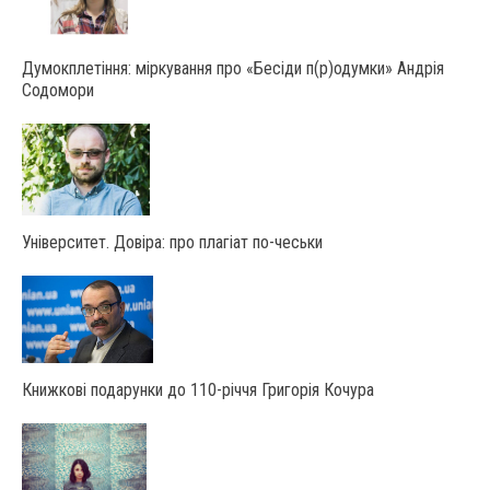
Думокплетіння: міркування про «Бесіди п(р)одумки» Андрія
Содомори
Університет. Довіра: про плагіат по-чеськи
Книжкові подарунки до 110-річчя Григорія Кочура