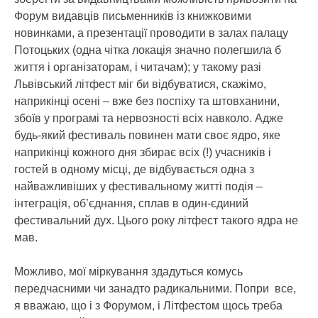
Форум видавців письменників із книжковими
новинками, а презентації проводити в залах палацу
Потоцьких (одна чітка локація значно полегшила б
життя і організаторам, і читачам); у такому разі
Львівський літфест міг би відбуватися, скажімо,
наприкінці осені – вже без поспіху та штовханини,
збоїв у програмі та нервозності всіх навколо. Адже
будь-який фестиваль повинен мати своє ядро, яке
наприкінці кожного дня збирає всіх (!) учасників і
гостей в одному місці, де відбувається одна з
найважливіших у фестивальному житті подія –
інтеграція, об’єднання, сплав в один-єдиний
фестивальний дух. Цього року літфест такого ядра не
мав.
Можливо, мої міркування здадуться комусь
передчасними чи занадто радикальними. Попри все,
я вважаю, що і з Форумом, і Літфестом щось треба