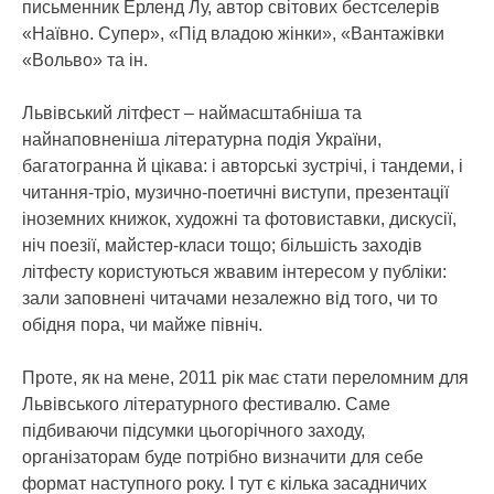
письменник Ерленд Лу, автор світових бестселерів
«Наївно. Супер», «Під владою жінки», «Вантажівки
«Вольво» та ін.
Львівський літфест – наймасштабніша та
найнаповненіша літературна подія України,
багатогранна й цікава: і авторські зустрічі, і тандеми, і
читання-тріо, музично-поетичні виступи, презентації
іноземних книжок, художні та фотовиставки, дискусії,
ніч поезії, майстер-класи тощо; більшість заходів
літфесту користуються жвавим інтересом у публіки:
зали заповнені читачами незалежно від того, чи то
обідня пора, чи майже північ.
Проте, як на мене, 2011 рік має стати переломним для
Львівського літературного фестивалю. Саме
підбиваючи підсумки цьогорічного заходу,
організаторам буде потрібно визначити для себе
формат наступного року. І тут є кілька засадничих