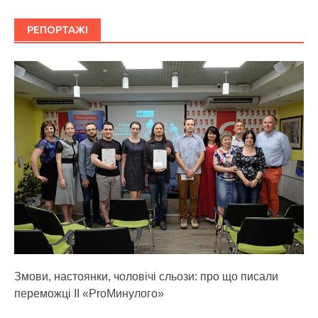
РЕПОРТАЖІ
Змови, настоянки, чоловічі сльози: про що писали
переможці ІІ «ProМинулого»