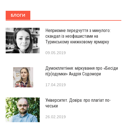
БЛОГИ
Неприємне передчуття з минулого:
скандал із неофашистами на
Туринському книжковому ярмарку
09.05.2019
Думокплетіння: міркування про «Бесіди
п(р)одумки» Андрія Содомори
17.04.2019
Університет. Довіра: про плагіат по-
чеськи
26.02.2019