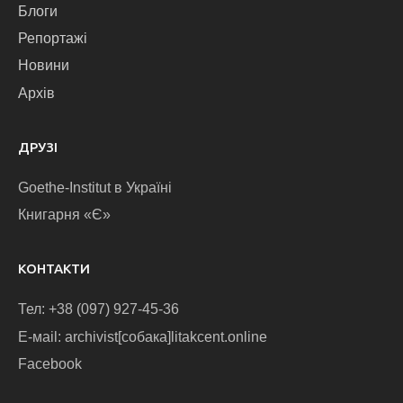
Блоги
Репортажі
Новини
Архів
ДРУЗІ
Goethe-Institut в Україні
Книгарня «Є»
КОНТАКТИ
Тел: +38 (097) 927-45-36
E-маіl: archivist[собака]litakcent.online
Facebook