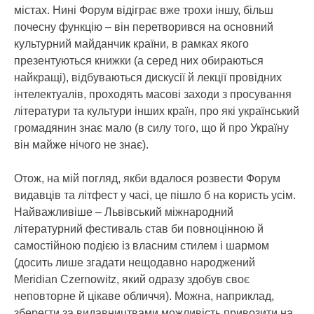
містах. Нині Форум відіграє вже трохи іншу, більш
почесну функцію – він перетворився на основний
культурний майданчик країни, в рамках якого
презентуються книжки (а серед них обираються
найкращі), відбуваються дискусії й лекції провідних
інтелектуалів, проходять масові заходи з просування
літератури та культури інших країн, про які український
громадянин знає мало (в силу того, що й про Україну
він майже нічого не знає).
Отож, на мій погляд, якби вдалося розвести Форум
видавців та літфест у часі, це пішло б на користь усім.
Найважливіше – Львівський міжнародний
літературний фестиваль став би повноцінною й
самостійною подією із власним стилем і шармом
(досить лише згадати нещодавно народжений
Meridian Czernowitz, який одразу здобув своє
неповторне й цікаве обличчя). Можна, наприклад,
зберегти за видавництвами можливість привозити на