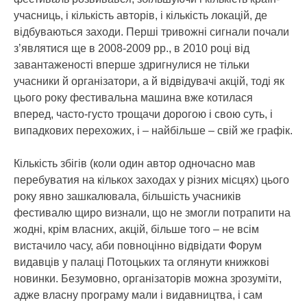
учасниць, і кількість авторів, і кількість локацій, де
відбуваються заходи. Перші тривожні сигнали почали
з’являтися ще в 2008-2009 рр., в 2010 році від
завантаженості вперше здригнулися не тільки
учасники й організатори, а й відвідувачі акцій, тоді як
цього року фестивальна машина вже котилася
вперед, часто-густо трощачи дорогою і свою суть, і
випадкових перехожих, і – найбільше – свій же графік.
Кількість збігів (коли один автор одночасно мав
перебуватия на кількох заходах у різних місцях) цього
року явно зашкалювала, більшість учасників
фестивалю щиро визнали, що не змогли потрапити на
жодні, крім власних, акцій, більше того – не всім
вистачило часу, аби повноцінно відвідати Форум
видавців у палаці Потоцьких та оглянути книжкові
новинки. Безумовно, організаторів можна зрозуміти,
адже власну програму мали і видавництва, і сам