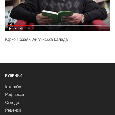
Юрко Позаяк. Англійська балада
РУБРИКИ
Інтерв'ю
Рефлексії
Огляди
Рецензії