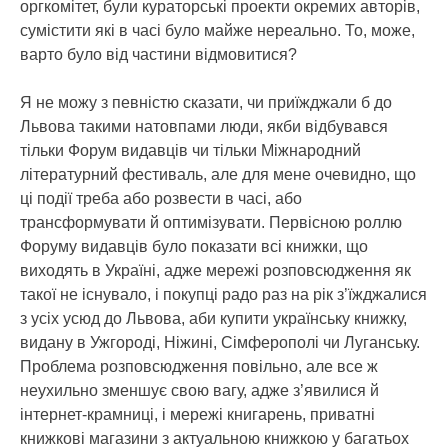
оргкомітет, були кураторські проекти окремих авторів,
сумістити які в часі було майже нереально. То, може,
варто було від частини відмовитися?
Я не можу з певністю сказати, чи приїжджали б до
Львова такими натовпами люди, якби відбувався
тільки Форум видавців чи тільки Міжнародний
літературний фестиваль, але для мене очевидно, що
ці події треба або розвести в часі, або
трансформувати й оптимізувати. Первісною роллю
Форуму видавців було показати всі книжки, що
виходять в Україні, адже мережі розповсюдження як
такої не існувало, і покупці радо раз на рік з’їжджалися
з усіх усюд до Львова, аби купити українську книжку,
видану в Ужгороді, Ніжині, Сімферополі чи Луганську.
Проблема розповсюдження повільно, але все ж
неухильно зменшує свою вагу, адже з’явилися й
інтернет-крамниці, і мережі книгарень, приватні
книжкові магазини з актуальною книжкою у багатьох