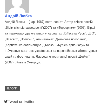
Андрій Любка
Андрій Любка – (нар. 1987) поет, есеїст. Автор збірок поезій
„Вісім місяців шизофренії”(2007) та «Терроризм» (2008). Вірші
та переклади друкувалися у журналах „Київська Русь”, „ШО”,
„Всесвіт”, „Потяг-76”, альманахах „Джинсове покоління”,
„Карпатська саламандра”, „Корзо”, «Кур’єр Крив басу» та
ін.Учасник багатьох українських та європейських літературних
акцій та фестивалів. Лауреат літературної премії „Дебют”
(2007). Живе в Ужгороді.
БЛОГИ
Tweet on twitter