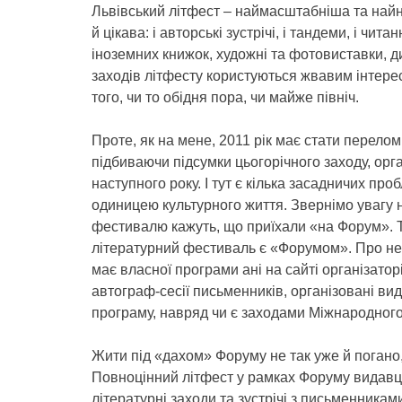
Львівський літфест – наймасштабніша та найн
й цікава: і авторські зустрічі, і тандеми, і чит
іноземних книжок, художні та фотовиставки, дис
заходів літфесту користуються жвавим інтерес
того, чи то обідня пора, чи майже північ.
Проте, як на мене, 2011 рік має стати перел
підбиваючи підсумки цьогорічного заходу, ор
наступного року. І тут є кілька засадничих пр
одиницею культурного життя. Звернімо увагу н
фестивалю кажуть, що приїхали «на Форум». Тобт
літературний фестиваль є «Форумом». Про неса
має власної програми ані на сайті організато
автограф-сесії письменників, організовані ви
програму, навряд чи є заходами Міжнародного
Жити під «дахом» Форуму не так уже й погано
Повноцінний літфест у рамках Форуму видавців 
літературні заходи та зустрічі з письменника