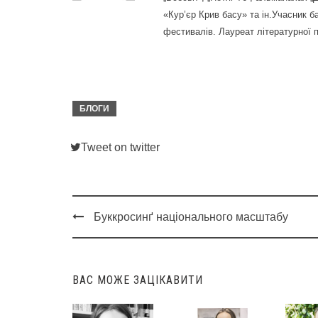
«Кур’єр Крив басу» та ін.Учасник б
фестивалів. Лауреат літературної п
БЛОГИ
Tweet on twitter
Буккросинґ національного масштабу
Post
navigation
ВАС МОЖЕ ЗАЦІКАВИТИ