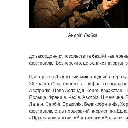
Андрій Любка
до закордонних посольств та безлічі кав’ярень,
фестивалю. Безперечно, це величезна організ
Цьогоріч на Львівський міжнародний літерату
26 країн та 5 континентів. І цифра, і географі
Австралія, Нова Зеландія, Конго, Казахстан, Ні
Польща, Франція, Чехія, Австрія, Німеччина, Рос
Латвія, Сербія, Бразилія, Великобританія, Хо
фестивалю став норвезький письменник Ерленд
«Під владою жінки», «Вантажівки «Вольво» та 