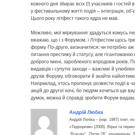
кожного дня збирає всіх (!) учасників і гостей
у фестивальному житті подія – інтеграція, об
Цього року літфест такого ядра не мав.
Можливо, мої міркування здадуться комусь п
вважаю, що і з Форумом, і Літфестом щось треб
форму. По-друге, визначитися: чи потрібно аж 
питання престижу й статусу, але гігантоманію 
доброго імені, заробленого впродовж років. По
видавців і супутні заходи – важливі й улюблен
друзів Форуму, обговорити й знайти найоптимал
Наприклад, хтось пропонує розвести події в ч
акцій до другої ночі, бо людям хочеться ще в
думок, можна й справді зробити Форум видавці
Андрій Любка
Андрій Любка – (нар. 1987) поет, есе
«Терроризм» (2008). Вірші та пере
„Всесвіт”, „Потяг-76”, альманахах 