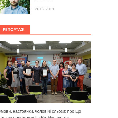
26.02.2019
РЕПОРТАЖІ
Змови, настоянки, чоловічі сльози: про що
писали переможці ІІ «ProМинулого»