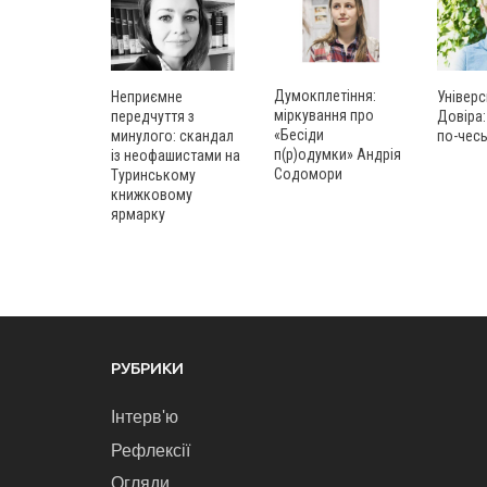
Думокплетіння:
Універс
Неприємне
міркування про
Довіра:
передчуття з
«Бесіди
по-чес
минулого: скандал
п(р)одумки» Андрія
із неофашистами на
Содомори
Туринському
книжковому
ярмарку
РУБРИКИ
Інтерв'ю
Рефлексії
Огляди