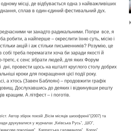
 в одному місці, де відбувається одна з найважливіших
’єднання, сплав в один-єдиний фестивальний дух.
ередчасними чи занадто радикальними. Попри все, я
а робити, а найперше – окреслити їхню суть, місію і
стільки акцій і аж стільки письменників? Розумію, це
в собі треба перемагати хоча би заради якості й
-третє, є сенс зібрати людей, для яких Форум
і дні, провести щось на кшталт круглого столу добрих
ьніші кроки для покращення цієї події року.
асі, а хтось (Завен Баблоян) – продовжити графік
идовищ. Дослухавшись до деяких і відкинувши решту
в кращим. А літфест – і поготів.
їст. Автор збірок поезій „Вісім місяців шизофренії”(2007) та
клади друкувалися у журналах „Київська Русь”, „ШО”,
„Джинсове покоління”, „Карпатська саламандра”, „Корзо”,