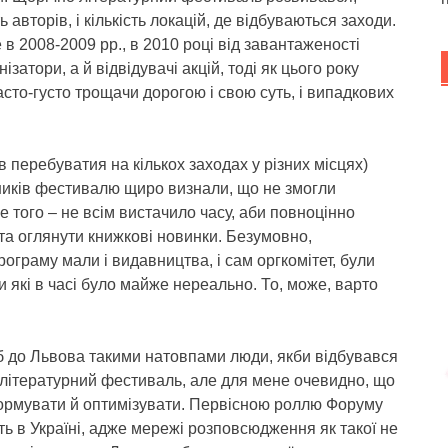
ть авторів, і кількість локацій, де відбуваються заходи.
в 2008-2009 рр., в 2010 році від завантаженості
затори, а й відвідувачі акцій, тоді як цього року
то-густо трощачи дорогою і свою суть, і випадкових
в перебуватия на кількох заходах у різних місцях)
ників фестивалю щиро визнали, що не змогли
ше того – не всім вистачило часу, аби повноцінно
та оглянути книжкові новинки. Безумовно,
ограму мали і видавництва, і сам оргкомітет, були
и які в часі було майже нереально. То, може, варто
 б до Львова такими натовпами люди, якби відбувався
 літературний фестиваль, але для мене очевидно, що
сформувати й оптимізувати. Первісною роллю Форуму
ть в Україні, адже мережі розповсюдження як такої не