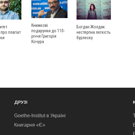
Книжкові
итет.
Богдан Жолдак:
подарунки до 110-
 про плагіат
нестерпна легкість
річчя Григорія
ьки
бурлеску
Кочура
ДРУЗІ
Goethe-Institut в Україні
Книгарня «Є»
E