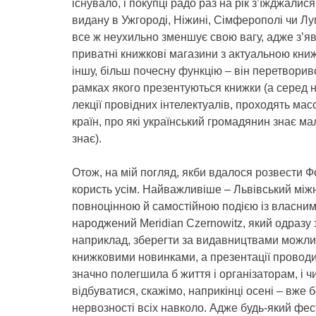
існувало, і покупці радо раз на рік з’їжджалися
видану в Ужгороді, Ніжині, Сімферополі чи Л
все ж неухильно зменшує свою вагу, адже з’яв
приватні книжкові магазини з актуальною книж
іншу, більш почесну функцію – він перетворив
рамках якого презентуються книжки (а серед н
лекції провідних інтелектуалів, проходять мас
країн, про які український громадянин знає мал
знає).
Отож, на мій погляд, якби вдалося розвести Фо
користь усім. Найважливіше – Львівський між
повноцінною й самостійною подією із власни
народжений Meridian Czernowitz, який одразу 
наприклад, зберегти за видавництвами можлив
книжковими новинками, а презентації проводит
значно полегшила б життя і організаторам, і чи
відбуватися, скажімо, наприкінці осені – вже б
нервозності всіх навколо. Адже будь-який фес