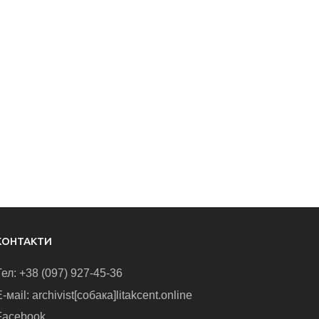
КОНТАКТИ
Тел: +38 (097) 927-45-36
-маіl: archivist[собака]litakcent.online
Facebook