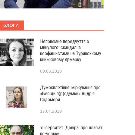
БЛОГИ
Неприємне передчуття з
минулого: скандал із
неофашистами на Туринському
книжковому ярмарку
09.05.2019
Думокплетіння: міркування про
«Бесіди п(р)одумки» Андрія
Содомори
17.04.2019
Університет. Довіра: про плагіат
по-чеськи