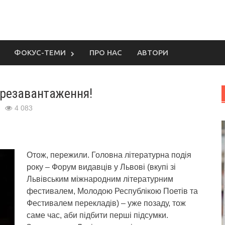
ФОКУС-ТЕМИ
ПРО НАС
АВТОРИ
ерезавантаження!
4 083
Отож, пережили. Головна літературна подія
року – Форум видавців у Львові (вкупі зі
Львівським міжнародним літературним
фестивалем, Молодою Республікою Поетів та
Фестивалем перекладів) – уже позаду, тож
саме час, аби підбити перші підсумки.