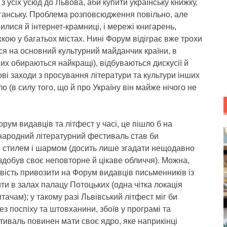
 з усіх усюд до Львова, аби купити українську книжку,
уганську. Проблема розповсюдження повільно, але
илися й інтернет-крамниці, і мережі книгарень,
кою у багатьох містах. Нині Форум відіграє вже трохи
ся на основний культурний майданчик країни, в
их обираються найкращі), відбуваються дискусії й
ові заходи з просування літератури та культури інших
о (в силу того, що й про Україну він майже нічого не
рум видавців та літфест у часі, це пішло б на
народний літературний фестиваль став би
м стилем і шармом (досить лише згадати нещодавно
здобув своє неповторне й цікаве обличчя). Можна,
ість привозити на Форум видавців письменників із
и в залах палацу Потоцьких (одна чітка локація
тачам); у такому разі Львівський літфест міг би
ез поспіху та штовханини, збоїв у програмі та
тиваль повинен мати своє ядро, яке наприкінці