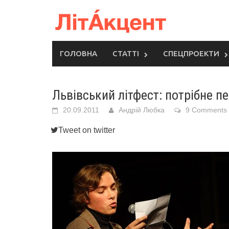
Skip
to
content
ГОЛОВНА
СТАТТІ
СПЕЦПРОЕКТИ
Львівський літфест: потрібне п
20.09.2011
Андрій Любка
9 Comments
Tweet on twitter