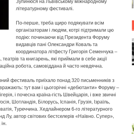
Зупинюся на Львівському міжнародному
літературному фестивалі.
По-перше, треба щиро подякувати всім
організаторам і людям, котрі підтримали цю
подію: починаючи від Президента Форуму
видавців пані Олександри Коваль та
координатора літфесту Григорія Семенчука –
 театрів та книгарень, які приймали в себе акції
аційна робота, самовіддана й часто невдячна.
рний фестиваль приїхало понад 320 письменників з
я вражають: тут вам і цьогорічні «дебютанти» Форуму –
герія, і почесна країна-гість Швейцарія, і вже звичні
ія, Шотландія, Білорусь, Іспанія, Грузія, Ізраїль,
рватія, Туреччина. Хедлайнером 6-го літературного
 Лу, автор світових бестселерів «Наївно. Супер»,
ін.