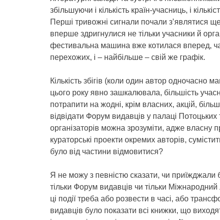
збільшуючи і кількість країн-учасниць, і кількіс
Перші тривожні сигнали почали з’являтися ще 
вперше здригнулися не тільки учасники й органі
фестивальна машина вже котилася вперед, час
перехожих, і – найбільше – свій же графік.
Кількість збігів (коли один автор одночасно ма
цього року явно зашкалювала, більшість учас
потрапити на жодні, крім власних, акцій, біль
відвідати Форум видавців у палаці Потоцьких 
організаторів можна зрозуміти, адже власну пр
кураторські проекти окремих авторів, сумістит
було від частини відмовитися?
Я не можу з певністю сказати, чи приїжджали
тільки Форум видавців чи тільки Міжнародний
ці події треба або розвести в часі, або тран
видавців було показати всі книжки, що виходя