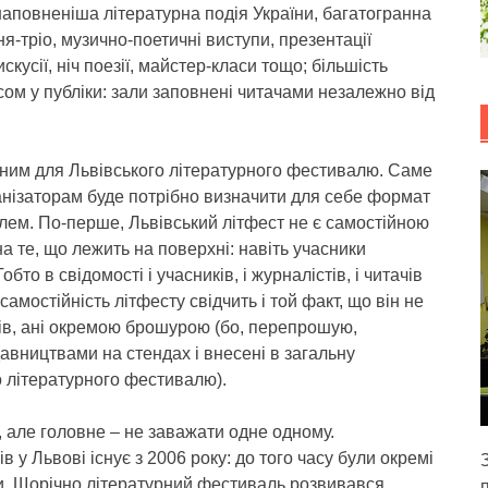
аповненіша літературна подія України, багатогранна
ання-тріо, музично-поетичні виступи, презентації
кусії, ніч поезії, майстер-класи тощо; більшість
ом у публіки: зали заповнені читачами незалежно від
омним для Львівського літературного фестивалю. Саме
ганізаторам буде потрібно визначити для себе формат
облем. По-перше, Львівський літфест не є самостійною
а те, що лежить на поверхні: навіть учасники
о в свідомості і учасників, і журналістів, і читачів
мостійність літфесту свідчить і той факт, що він не
рів, ані окремою брошурою (бо, перепрошую,
давництвами на стендах і внесені в загальну
 літературного фестивалю).
, але головне – не заважати одне одному.
у Львові існує з 2006 року: до того часу були окремі
ми. Щорічно літературний фестиваль розвивався,