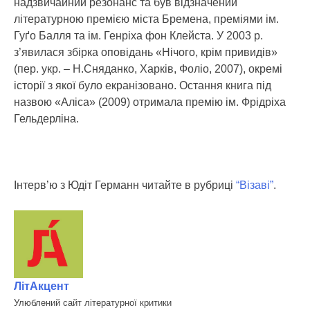
надзвичайний резонанс та був відзначений
літературною премією міста Бремена, преміями ім.
Гуґо Балля та ім. Генріха фон Клейста. У 2003 р.
з’явилася збірка оповідань «Нічого, крім привидів»
(пер. укр. – Н.Сняданко, Харків, Фоліо, 2007), окремі
історії з якої було екранізовано. Остання книга під
назвою «Аліса» (2009) отримала премію ім. Фрідріха
Гельдерліна.
Інтерв’ю з Юдіт Германн читайте в рубриці
“Візаві”
.
ЛітАкцент
Улюблений сайт літературної критики