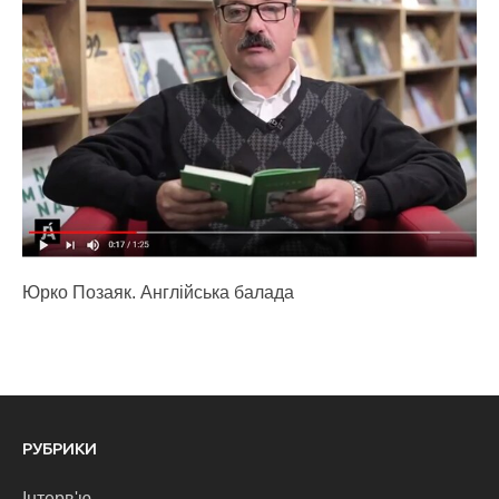
Юрко Позаяк. Англійська балада
РУБРИКИ
Інтерв'ю