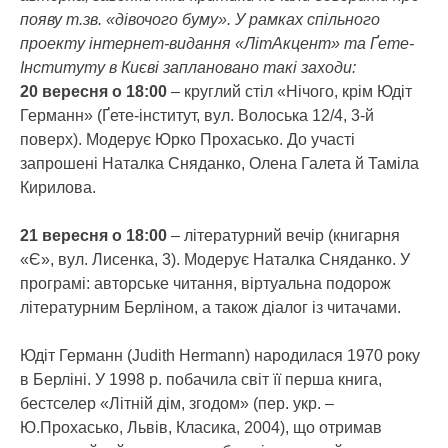
появу т.зв. «дівочого буму».
У рамках спільного
проекту інтернет-видання «ЛітАкцент» та Ґете-
Інституту в Києві заплановано такі заходи:
20 вересня о 18:00
– круглий стіл «Нічого, крім Юдіт
Германн» (Ґете-інститут, вул. Волоська 12/4, 3-й
поверх). Модерує Юрко Прохасько. До участі
запрошені Наталка Сняданко, Олена Галета й Таміла
Кирилова.
21 вересня о 18:00
– літературний вечір (книгарня
«Є», вул. Лисенка, 3). Модерує Наталка Сняданко. У
програмі: авторське читання, віртуальна подорож
літературним Берліном, а також діалог із читачами.
Юдіт Германн (Judith Hermann) народилася 1970 року
в Берліні. У 1998 р. побачила світ її перша книга,
бестселер «Літній дім, згодом» (пер. укр. –
Ю.Прохасько, Львів, Класика, 2004), що отримав