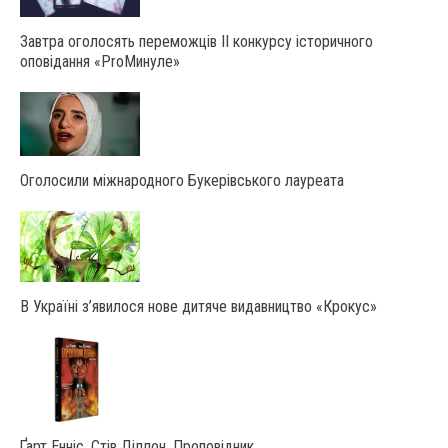
Завтра оголосять переможців ІІ конкурсу історичного
оповідання «ProМинуле»
Оголосили міжнародного Букерівського лауреата
В Україні з’явилося нове дитяче видавництво «Крокус»
Ґарт Енніс, Стів Діллон. Проповідник