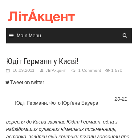
Skip
to
content
Main Menu
Юдіт Германн у Києві!
16.09.2011
ЛітАкцент
1 Comment
1 570
Tweet on twitter
20-21
Юдіт Германн. Фото Юрґена Бауера
вересня до Києва завітає Юдіт Германн, одна з
найвідоміших сучасних німецьких письменниць,
авторка, завдяки якій критики почали говорити про