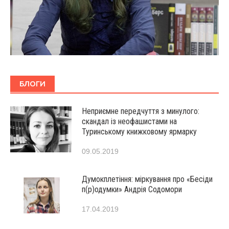
БЛОГИ
Неприємне передчуття з минулого:
скандал із неофашистами на
Туринському книжковому ярмарку
09.05.2019
Думокплетіння: міркування про «Бесіди
п(р)одумки» Андрія Содомори
17.04.2019