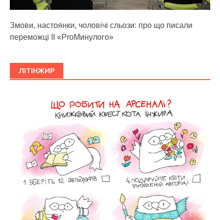
Змови, настоянки, чоловічі сльози: про що писали
переможці ІІ «ProМинулого»
ЛІТІНЖИР