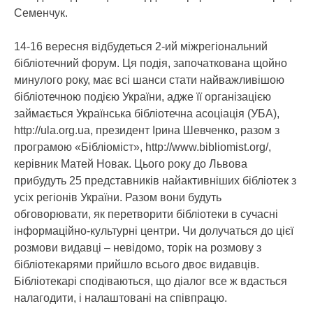
Семенчук.
14-16 вересня відбудеться 2-ий міжрегіональний
бібліотечний форум. Ця подія, започаткована щойно
минулого року, має всі шанси стати найважливішою
бібліотечною подією України, адже її організацією
займається Українська бібліотечна асоціація (УБА),
http://ula.org.ua, президент Ірина Шевченко, разом з
програмою «Бібліоміст», http://www.bibliomist.org/,
керівник Матей Новак. Цього року до Львова
прибудуть 25 представників найактивніших бібліотек з
усіх регіонів України. Разом вони будуть
обговорювати, як перетворити бібліотеки в сучасні
інформаційно-культурні центри. Чи долучаться до цієї
розмови видавці – невідомо, торік на розмову з
бібліотекарями прийшло всього двоє видавців.
Бібліотекарі сподіваються, що діалог все ж вдасться
налагодити, і налаштовані на співпрацю.