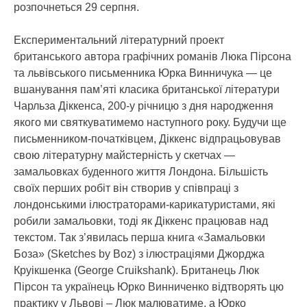
розпочнеться 29 серпня.
Експериментальний літературний проект
британського автора графічних романів Люка Пірсона
та львівського письменника Юрка Винничука — це
вшанування пам’яті класика британської літератури
Чарльза Діккенса, 200-у річницю з дня народження
якого ми святкуватимемо наступного року. Будучи ще
письменником-початківцем, Діккенс відпрацьовував
свою літературну майстерність у скетчах —
замальовках буденного життя Лондона. Більшість
своїх перших робіт він створив у співпраці з
лондонськими ілюстраторами-карикатуристами, які
робили замальовки, тоді як Діккенс працював над
текстом. Так з’явилась перша книга «Замальовки
Боза» (Sketches by Boz) з ілюстраціями Джорджа
Круікшенка (George Cruikshank). Британець Люк
Пірсон та українець Юрко Винниченко відтворять цю
практику у Львові – Люк малюватиме, а Юрко