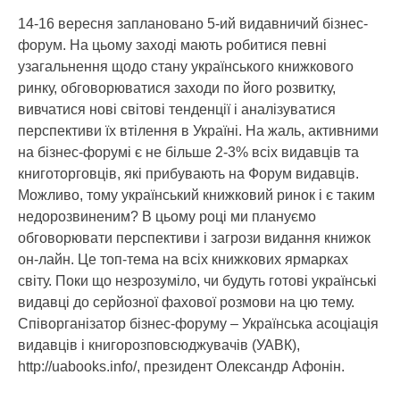
14-16 вересня заплановано 5-ий видавничий бізнес-
форум. На цьому заході мають робитися певні
узагальнення щодо стану українського книжкового
ринку, обговорюватися заходи по його розвитку,
вивчатися нові світові тенденції і аналізуватися
перспективи їх втілення в Україні. На жаль, активними
на бізнес-форумі є не більше 2-3% всіх видавців та
книготорговців, які прибувають на Форум видавців.
Можливо, тому український книжковий ринок і є таким
недорозвиненим? В цьому році ми плануємо
обговорювати перспективи і загрози видання книжок
он-лайн. Це топ-тема на всіх книжкових ярмарках
світу. Поки що незрозуміло, чи будуть готові українські
видавці до серйозної фахової розмови на цю тему.
Співорганізатор бізнес-форуму – Українська асоціація
видавців і книгорозповсюджувачів (УАВК),
http://uabooks.info/, президент Олександр Афонін.