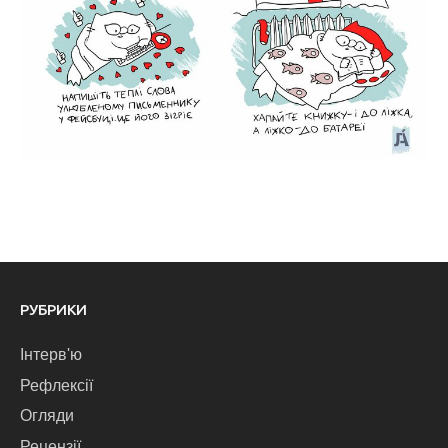
РУБРИКИ
Інтерв'ю
Рефлексії
Огляди
Рецензії