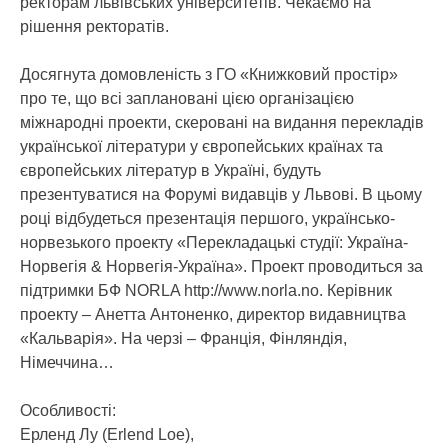
ректорам львівських університетів. Чекаємо на
рішення ректоратів.
Досягнута домовленість з ГО «Книжковий простір»
про те, що всі заплановані цією організацією
міжнародні проекти, скеровані на видання перекладів
української літератури у європейських країнах та
європейських літератур в Україні, будуть
презентуватися на Форумі видавців у Львові. В цьому
році відбудеться презентація першого, українсько-
норвезького проекту «Перекладацькі студії: Україна-
Норвегія & Норвегія-Україна». Проект проводиться за
підтримки БФ NORLA http://www.norla.no. Керівник
проекту – Анетта Антоненко, директор видавництва
«Кальварія». На черзі – Франція, Фінляндія,
Німеччина…
Особливості:
Ерленд Лу (Erlend Loe),