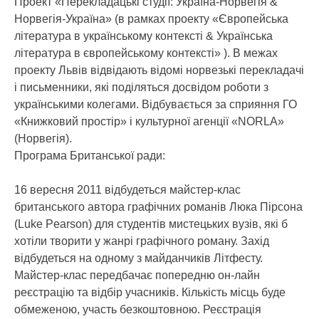
Проект «Перекладацькі студії: Україна-Норвегія &
Норвегія-Україна» (в рамках проекту «Європейська
література в українському контексті & Українська
література в європейському контексті» ). В межах
проекту Львів відвідають відомі норвезькі перекладачі
і письменники, які поділяться досвідом роботи з
українськими колегами. Відбувається за сприяння ГО
«Книжковий простір» і культурної агенції «NORLA»
(Норвегія).
Програма Британської ради:
16 вересня 2011 відбудеться майстер-клас
британського автора графічних романів Люка Пірсона
(Luke Pearson) для студентів мистецьких вузів, які б
хотіли творити у жанрі графічного роману. Захід
відбудеться на одному з майданчиків Літфесту.
Майстер-клас передбачає попередню он-лайн
реєстрацію та відбір учасників. Кількість місць буде
обмеженою, участь безкоштовною. Реєстрація