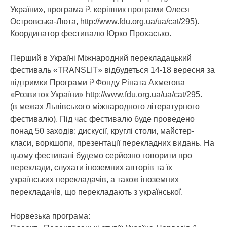
України», програма і³, керівник програми Олеся
Островська-Люта, http://www.fdu.org.ua/ua/cat/295).
Координатор фестивалю Юрко Прохасько.
Перший в Україні Міжнародний перекладацький
фестиваль «TRANSLIT» відбудеться 14-18 вересня за
підтримки Програми і³ Фонду Ріната Ахметова
«Розвиток України» http://www.fdu.org.ua/ua/cat/295.
(в межах Львівського міжнародного літературного
фестивалю). Під час фестивалю буде проведено
понад 50 заходів: дискусії, круглі столи, майстер-
класи, воркшопи, презентації перекладних видань. На
цьому фестивалі будемо серйозно говорити про
переклади, слухати іноземних авторів та їх
українських перекладачів, а також іноземних
перекладачів, що перекладають з української.
Норвезька програма: