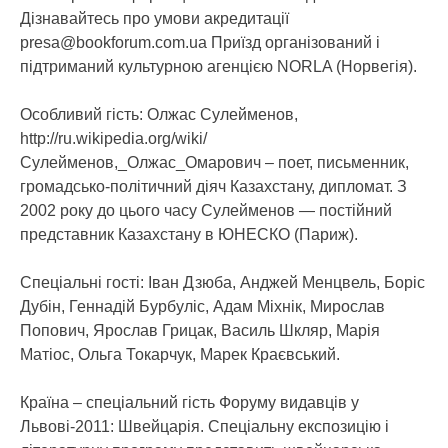
Дізнавайтесь про умови акредитації
presa@bookforum.com.ua Приїзд організований і
підтриманий культурною агенцією NORLA (Норвегія).
Особливий гість: Олжас Сулейменов,
http://ru.wikipedia.org/wiki/
Сулейменов,_Олжас_Омарович – поет, письменник,
громадсько-політичний діяч Казахстану, дипломат. З
2002 року до цього часу Сулейменов — постійний
представник Казахстану в ЮНЕСКО (Париж).
Спеціальні гості: Іван Дзюба, Анджей Менцвель, Боріс
Дубін, Геннадій Бурбуліс, Адам Міхнік, Мирослав
Попович, Ярослав Грицак, Василь Шкляр, Марія
Матіос, Ольга Токарчук, Марек Краєвський.
Країна – спеціальний гість Форуму видавців у
Львові-2011: Швейцарія. Спеціальну експозицію і