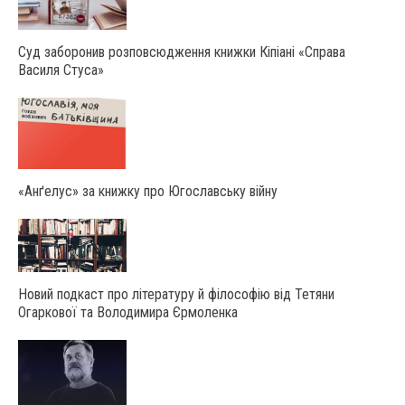
Суд заборонив розповсюдження книжки Кіпіані «Справа
Василя Стуса»
«Анґелус» за книжку про Югославську війну
Новий подкаст про літературу й філософію від Тетяни
Огаркової та Володимира Єрмоленка