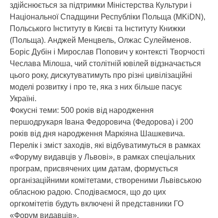
здійснюється за підтримки Міністерства Культури і
Національної Спадщини Республіки Польща (MKiDN),
Польського Інституту в Києві та Інституту Книжки
(Польща). Анджей Менцвель, Олжас Сулейменов.
Боріс Дубін і Мирослав Попович у контексті Творчості
Чеслава Мілоша, чий столітній ювілей відзначається
цього року, дискутуватимуть про різні цивілізаційні
моделі розвитку і про те, яка з них більше пасує
Україні.
Фокусні теми: 500 років від народження
першодрукаря Івана Федоровича (Федорова) і 200
років від дня народження Маркіяна Шашкевича.
Перелік і зміст заходів, які відбуватимуться в рамках
«Форуму видавців у Львові», в рамках спеціальних
програм, присвячених цим датам, формується
організаційними комітетами, створеними Львівською
обласною радою. Сподіваємося, що до цих
оргкомітетів будуть включені й представники ГО
«Форум видавців».