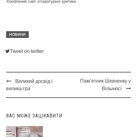
Улюблений сайт літературної критики
НОВИНИ
Tweet on twitter
Пам’ятник Шевченку у
Великий досвід і
Post
велика гра
Вільнюсі
navigation
ВАС МОЖЕ ЗАЦІКАВИТИ