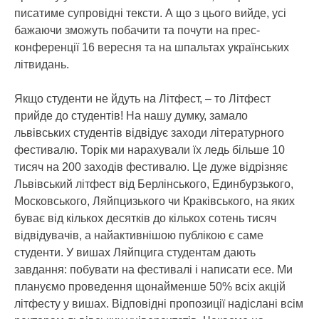
писатиме супровідні тексти. А що з цього вийде, усі
бажаючи зможуть побачити та почути на прес-
конференції 16 вересня та на шпальтах українських
літвидань.
Якщо студенти не йдуть на Літфест, – то Літфест
прийде до студентів! На нашу думку, замало
львівських студентів відвідує заходи літературного
фестивалю. Торік ми нарахували їх ледь більше 10
тисяч на 200 заходів фестивалю. Це дуже відрізняє
Львівський літфест від Берлінського, Единбурзького,
Московського, Ляйпцизького чи Краківського, на яких
буває від кількох десятків до кількох сотень тисяч
відвідувачів, а найактивнішою публікою є саме
студенти. У вишах Ляйпцига студентам дають
завдання: побувати на фестивалі і написати есе. Ми
плануємо проведення щонайменше 50% всіх акцій
літфесту у вишах. Відповідні пропозиції надіслані всім