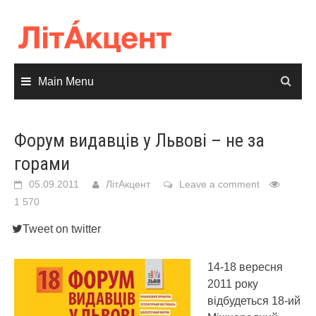
Skip
to
content
Main Menu
Форум видавців у Львові – не за
горами
05.09.2011
ЛітАкцент
Leave a comment
1 570
Tweet on twitter
14-18 вересня
2011 року
відбудеться 18-ий