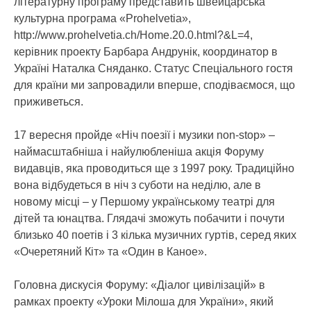
літературну програму представить швейцарська
культурна програма «Prohelvetia»,
http://www.prohelvetia.ch/Home.20.0.html?&L=4,
керівник проекту Барбара Андрунік, координатор в
Україні Наталка Сняданко. Статус Спеціального гостя
для країни ми запровадили вперше, сподіваємося, що
приживеться.
17 вересня пройде «Ніч поезії і музики non-stop» –
наймасштабніша і найулюбленіша акція Форуму
видавців, яка проводиться ще з 1997 року. Традиційно
вона відбудеться в ніч з суботи на неділю, але в
новому місці – у Першому українському театрі для
дітей та юнацтва. Глядачі зможуть побачити і почути
близько 40 поетів і 3 кілька музичних гуртів, серед яких
«Очеретяний Кіт» та «Один в Каное».
Головна дискусія Форуму: «Діалог цивілізацій» в
рамках проекту «Уроки Мілоша для України», який