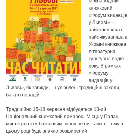
Міжнародний
книжковий
«Форум видавців
у Львові» –
найголовніша і
найочікуваніша в
Україні книжкова,
літературна,
культурна подія
року.
В рамках
«Форуму
видавців у
Львові», як завжди, – і улюблені традиційні заходи, і
багато новацій.
Традиційно 15-18 вересня відбудеться 18-ий
Національний книжковий ярмарок. Місць у Палаці
мистецтв всім бажаючим знову не вистачить, тому в
цьому році буде значно розширений