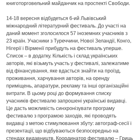
книготорговельний майданчик на проспекті Свободи.
14-18 вересня відбудеться 6-ий Львівський
міжнародний літературний фестиваль. До участі на
даний момент зголосилося 57 іноземних учасників з
23 країн. Учасники з Туреччини, Нової Зеландії, Конго,
Нігерії і Вірменії прибудуть на фестиваль уперше.
Список – в додатку. Кількість і склад українських
авторів, які візьмуть участь у фестивалі, залежатиме
від фінансування, яке вдасться знайти на проїзд,
проживання, харчування авторів, на оренду
приміщень, апаратури, рекламу та інші організаційні
витрати. В цьому році до формування списку
учасників фестивалю запрошені українські видавці.
Це дасть можливість синхронізувати програму
фестивалю з програмою заходів, які проводять
видавці з метою стимулювання збуту: автограф-сесії і
презентації, що відбуваються безпосередньо на
стендах видавництв. Координатор фестивалю – Гриць