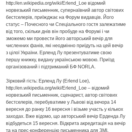
http://en.wikipedia.org/wiki/Erlend_Loe відомий
норвезький письменник, супернаївний автор світових
бестселерів, приїжджає на Форум видавців. Його
статус – Почесного чи Спеціального гостя залежатиме
від того, скільки днів він пробуде на Форумі і чи
зможемо ми провести його авторський вечір для
численних фанів, які неодмінно приїдуть на цей вечір
з цілої України. Ерленд Лу презентуватиме свою
першу книжку, видану українською мовою. Приїзд
організований і підтриманий БФ NORLA.
Зірковий гість: Ерленд Лу (Erlend Loe),
http://en.wikipedia.org/wiki/Erlend_Loe – відомий
норвезький письменник, сценарист, автор світових
бестселерів, перебуватиме у Львові від вечора 14
вересня до ранку 16 вересня і візьме участь у кількох
заходах. Вже відомо, що авторський вечір Ерденда Лу
відбудеться 15 вересня. Відкрита акредитація на вечір
та на прес-конференцію письменника для ЗМІ.