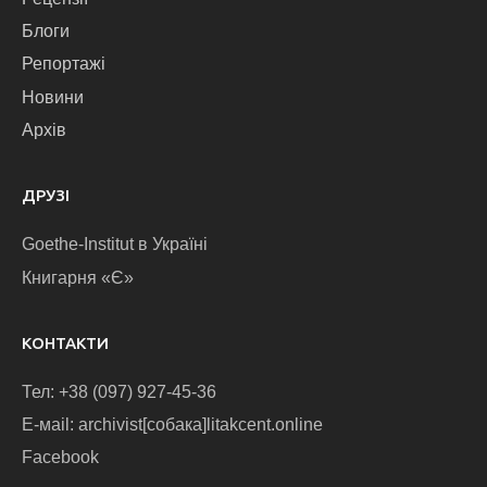
Блоги
Репортажі
Новини
Архів
ДРУЗІ
Goethe-Institut в Україні
Книгарня «Є»
КОНТАКТИ
Тел: +38 (097) 927-45-36
E-маіl: archivist[собака]litakcent.online
Facebook