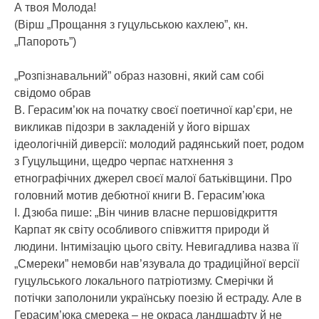
А твоя Молода!
(Вірш „Прощання з гуцульською кахлею”, кн.
„Папороть”)
„Розпізнавальний” образ назовні, який сам собі
свідомо обрав
В. Герасим’юк на початку своєї поетичної кар’єри, не
викликав підозри в закладеній у його віршах
ідеологічній диверсії: молодий радянський поет, родом
з Гуцульщини, щедро черпає натхнення з
етнографічних джерел своєї малої батьківщини. Про
головний мотив дебютної книги В. Герасим’юка
І. Дзюба пише: „Він чинив власне першовідкриття
Карпат як світу особливого співжиття природи й
людини. Інтимізацію цього світу. Невигадлива назва її
„Смереки” немовби нав’язувала до традиційної версії
гуцульського локального патріотизму. Смерічки й
потічки заполонили українську поезію й естраду. Але в
Герасим’юка смерека – не окраса ландшафту й не