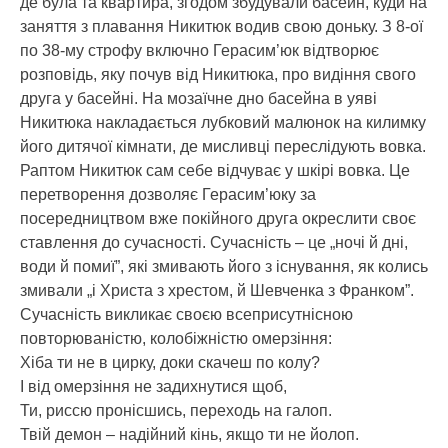
де була та квартира, згодом збудували басейн, куди на
заняття з плавання Никитюк водив свою доньку. З 8-ої
по 38-му строфу включно Герасим’юк відтворює
розповідь, яку почув від Никитюка, про видіння свого
друга у басейні. На мозаїчне дно басейна в уяві
Никитюка накладається лубковий малюнок на килимку
його дитячої кімнати, де мисливці переслідують вовка.
Раптом Никитюк сам себе відчуває у шкірі вовка. Це
перетворення дозволяє Герасим’юку за
посередництвом вже покійного друга окреслити своє
ставлення до сучасності. Сучасність – це „ночі й дні,
води й помиї”, які змивають його з існування, як колись
змивали „і Христа з хрестом, й Шевченка з Франком”.
Сучасність викликає своєю всеприсутнісною
повторюваністю, колобіжністю омерзіння:
Хіба ти не в цирку, доки скачеш по колу?
І від омерзіння не задихнутися щоб,
Ти, риссю пронісшись, переходь на галоп.
Твій демон – надійний кінь, якщо ти не йолоп.