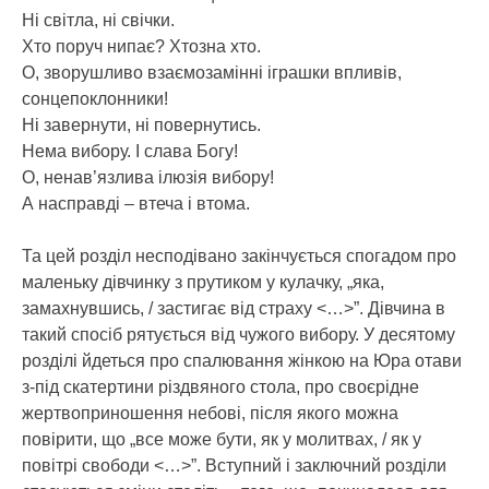
Ні світла, ні свічки.
Хто поруч нипає? Хтозна хто.
О, зворушливо взаємозамінні іграшки впливів,
сонцепоклонники!
Ні завернути, ні повернутись.
Нема вибору. І слава Богу!
О, ненав’язлива ілюзія вибору!
А насправді – втеча і втома.
Та цей розділ несподівано закінчується спогадом про
маленьку дівчинку з прутиком у кулачку, „яка,
замахнувшись, / застигає від страху <…>”. Дівчина в
такий спосіб рятується від чужого вибору. У десятому
розділі йдеться про спалювання жінкою на Юра отави
з-під скатертини різдвяного стола, про своєрідне
жертвоприношення небові, після якого можна
повірити, що „все може бути, як у молитвах, / як у
повітрі свободи <…>”. Вступний і заключний розділи