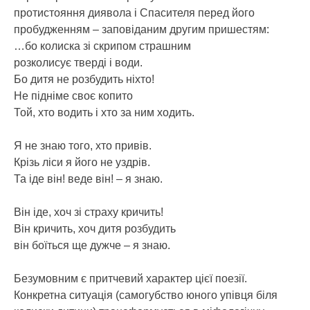
протистояння диявола і Спасителя перед його
пробудженням – заповіданим другим пришестям:
…бо колиска зі скрипом страшним
розколисує тверді і води.
Бо дитя не розбудить ніхто!
Не підніме своє копито
Той, хто водить і хто за ним ходить.
Я не знаю того, хто привів.
Крізь ліси я його не уздрів.
Та іде він! веде він! – я знаю.
Він іде, хоч зі страху кричить!
Він кричить, хоч дитя розбудить
він боїться ще дужче – я знаю.
Безумовним є притчевий характер цієї поезії.
Конкретна ситуація (самогубство юного упівця біля