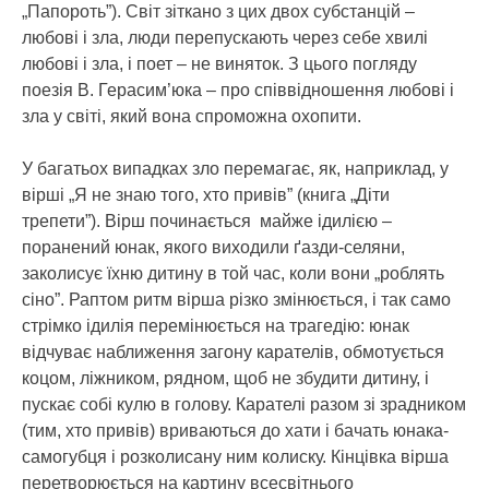
„Папороть”). Світ зіткано з цих двох субстанцій –
любові і зла, люди перепускають через себе хвилі
любові і зла, і поет – не виняток. З цього погляду
поезія В. Герасим’юка – про співвідношення любові і
зла у світі, який вона спроможна охопити.
У багатьох випадках зло перемагає, як, наприклад, у
вірші „Я не знаю того, хто привів” (книга „Діти
трепети”). Вірш починається майже ідилією –
поранений юнак, якого виходили ґазди-селяни,
заколисує їхню дитину в той час, коли вони „роблять
сіно”. Раптом ритм вірша різко змінюється, і так само
стрімко ідилія перемінюється на трагедію: юнак
відчуває наближення загону карателів, обмотується
коцом, ліжником, рядном, щоб не збудити дитину, і
пускає собі кулю в голову. Карателі разом зі зрадником
(тим, хто привів) вриваються до хати і бачать юнака-
самогубця і розколисану ним колиску. Кінцівка вірша
перетворюється на картину всесвітнього