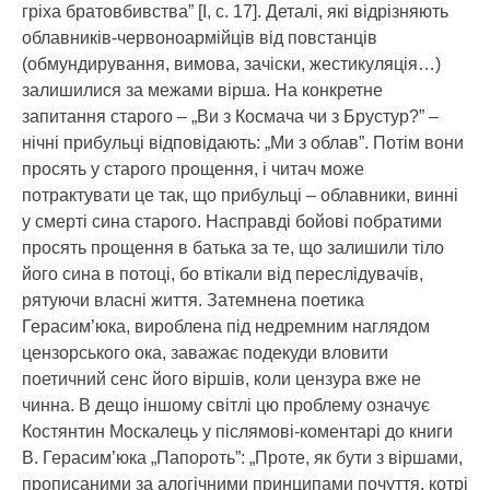
гріха братовбивства” [І, с. 17]. Деталі, які відрізняють
облавників-червоноармійців від повстанців
(обмундирування, вимова, зачіски, жестикуляція…)
залишилися за межами вірша. На конкретне
запитання старого – „Ви з Космача чи з Брустур?” –
нічні прибульці відповідають: „Ми з облав”. Потім вони
просять у старого прощення, і читач може
потрактувати це так, що прибульці – облавники, винні
у смерті сина старого. Насправді бойові побратими
просять прощення в батька за те, що залишили тіло
його сина в потоці, бо втікали від переслідувачів,
рятуючи власні життя. Затемнена поетика
Герасим’юка, вироблена під недремним наглядом
цензорського ока, заважає подекуди вловити
поетичний сенс його віршів, коли цензура вже не
чинна. В дещо іншому світлі цю проблему означує
Костянтин Москалець у післямові-коментарі до книги
В. Герасим’юка „Папороть”: „Проте, як бути з віршами,
прописаними за алогічними принципами почуття, котрі