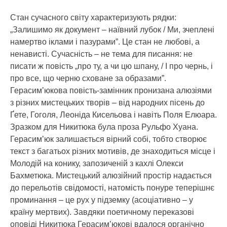
Стан сучасного світу характеризують рядки:
„Залишимо як документ – наївний лубок / Ми, зчеплені
намертво іклами і пазурами”. Це стан не любові, а
ненависті. Сучасність – не тема для писання: не
писати ж повість „про ту, а чи цю шпану, / І про чернь, і
про все, що черню сховане за образами”.
Герасим’юкова повість-замінник пронизана алюзіями
з різних мистецьких творів – від народних пісень до
Ґете, Гоголя, Леоніда Кисельова і навіть Поля Елюара.
Зразком для Никитюка була проза Рульфо Хуана.
Герасим’юк залишається вірний собі, тобто створює
текст з багатьох різних мотивів, де знаходиться місце і
Молодій на конику, запозиченій з кахлі Олекси
Бахметюка. Мистецький алюзійний простір надається
до перельотів свідомості, натомість понуре теперішнє
проминання – це рух у підземку (асоціативно – у
країну мертвих). Завдяки поетичному переказові
оповіді Никитюка Герасим’юкові вдалося органічно