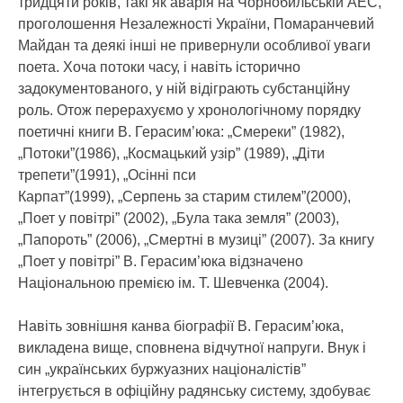
тридцяти років, такі як аварія на Чорнобильській АЕС,
проголошення Незалежності України, Помаранчевий
Майдан та деякі інші не привернули особливої уваги
поета. Хоча потоки часу, і навіть історично
задокументованого, у ній відіграють субстанційну
роль. Отож перерахуємо у хронологічному порядку
поетичні книги В. Герасим’юка: „Смереки” (1982),
„Потоки”(1986), „Космацький узір” (1989), „Діти
трепети”(1991), „Осінні пси
Карпат”(1999), „Серпень за старим стилем”(2000),
„Поет у повітрі” (2002), „Була така земля” (2003),
„Папороть” (2006), „Смертні в музиці” (2007). За книгу
„Поет у повітрі” В. Герасим’юка відзначено
Національною премією ім. Т. Шевченка (2004).
Навіть зовнішня канва біографії В. Герасим’юка,
викладена вище, сповнена відчутної напруги. Внук і
син „українських буржуазних націоналістів”
інтегрується в офіційну радянську систему, здобуває