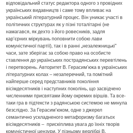
відповідальний статус редактора одного з провідних
українських видавництв і саме тому впливає на
український літературний процес. Він уникає участі в
політичних структурах як у пізні тоталітарні (не
намагався, як дехто з його ровесників, задля
кар’єрних міркувань поповнити собою лави
комуністичної партії), так і в ранні „незалежницькі”
часи, зате зберігає за собою право на особисте
ставлення до українських пострадянських перевтілень
і перетворень. Авторитет В. Герасим’юка в українських
літературних колах – незаперечний, та помітний
найперше серед представників покоління
вісімдесятників і наступних поколінь, що засвідчено
численними присвятами йому окремих віршів. Та все-
таки гра в підтексти з радянською системою не минула
безслідно. За Герасим’юком, одне з джерел
семантично ускладненого метафоризму багатьох
вісімдесятників – прискіплива увага до їхніх творів
комуністичної цензури. У пізньому верлібрі В.