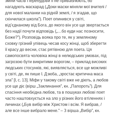
зміни часів Перебудови її не приваблюють, бо
нагадують маскарад („Доки маски міняли мої вчителі /
для нової маланки на рідній землі, / я згадав, що
скінчилася школа”). Поет опинився у світі,
від’єднаному від Бога, до якого він усе ще звертається
без надії почути відповідь („…бо куди нас позносити,
Боже?”). Розповідь вояка про те, як у земляному
сховку грізний упівець чесав косу жінці, щоб зберегти
її красу до весни, стає рятівною для поета. Ця
самопосвята чоловіка жінці в нелюдських умовах, під
загрозою бути викритими ворогом, – приклад високих
людських стосунків, які, виявляється, все ще можливі
у світі, де, як пише І. Дзюба, „зростає критична маса
зла” [І, с. 13]. Міфи у такому світі вже не діють, а любов
усе ще діє (вірш „Заклинання”, кн. „Папороть”). Для
спасіння необхідна любов, та в пошуках любові поет
часто наштовхується на зло у різних його втіленнях і
личинах („Був вибір між Христом і всім. Я вибрав, /
але все інше вибрало мене.” – З вірша „Вибір”, кн.