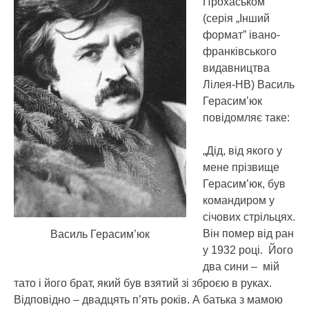
Прохаськом
(серія „Інший
формат” івано-
франківського
видавництва
Лілея-НВ) Василь
Герасим’юк
повідомляє таке:
„Дід, від якого у
мене прізвище
Герасим’юк, був
командиром у
січових стрільцях.
Він помер від ран
Василь Герасим’юк
у 1932 році. Його
два сини – мій
тато і його брат, який був взятий зі зброєю в руках.
Відповідно – двадцять п’ять років. А батька з мамою