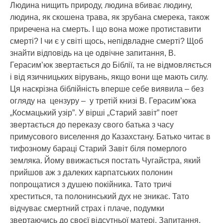
Людина нищить природу, людина вбиває людину,
людина, як скошена трава, як зрубана смерека, також
приречена на смерть. І що вона може протиставити
смерті? І чи є у світі щось, непідвладне смерті? Щоб
знайти відповідь на це одвічне запитання, В.
Герасим’юк звертається до Біблії, та не відмовляється
і від язичницьких вірувань, якщо вони ще мають силу.
Ця наскрізна біблійність вперше себе виявила – без
огляду на цензуру – у третій книзі В. Герасим’юка
„Космацький узір”. У вірші „Старий завіт” поет
звертається до переказу свого батька з часу
примусового виселення до Казахстану. Батько читає в
тифозному бараці Старий Завіт біля померлого
земляка. Йому ввижається постать Чугайстра, який
прийшов аж з далеких карпатських полонин
попрощатися з душею покійника. Тато тричі
хреститься, та полонинський дух не зникає. Тато
відчуває смертний страх і плаче, подумки
звертаючись до своєї відсутньої матері. Запитання,