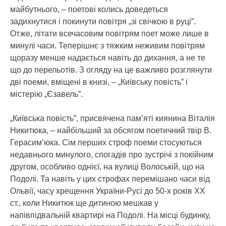
майбутнього, – поетові колись доведеться
задихнутися і покинути повітря „зі свічкою в руці”.
Отже, літати всечасовим повітрям поет може лише в
минулі часи. Теперішнє з тяжким неживим повітрям
щоразу менше надається навіть до дихання, а не те
що до перельотів. З огляду на це важливо розглянути
дві поеми, вміщені в книзі, – „Київську повість” і
містерію „Єзавель”.
„Київська повість”, присвячена пам’яті киянина Віталія
Никитюка, – найбільший за обсягом поетичний твір В.
Герасим’юка. Сім перших строф поеми стосуються
недавнього минулого, спогадів про зустрічі з покійним
другом, особливо однієї, на вулиці Волоській, що на
Подолі. Та навіть у цих строфах перемішано часи від
Ольвії, часу хрещення України-Русі до 50-х років ХХ
ст., коли Никитюк ще дитиною мешкав у
напівпідвальній квартирі на Подолі. На місці будинку,