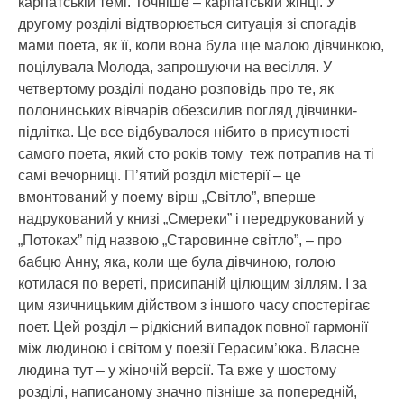
карпатській темі. Точніше – карпатській жінці. У
другому розділі відтворюється ситуація зі спогадів
мами поета, як її, коли вона була ще малою дівчинкою,
поцілувала Молода, запрошуючи на весілля. У
четвертому розділі подано розповідь про те, як
полонинських вівчарів обезсилив погляд дівчинки-
підлітка. Це все відбувалося нібито в присутності
самого поета, який сто років тому теж потрапив на ті
самі вечорниці. П’ятий розділ містерії – це
вмонтований у поему вірш „Світло”, вперше
надрукований у книзі „Смереки” і передрукований у
„Потоках” під назвою „Старовинне світло”, – про
бабцю Анну, яка, коли ще була дівчиною, голою
котилася по вереті, присипаній цілющим зіллям. І за
цим язичницьким дійством з іншого часу спостерігає
поет. Цей розділ – рідкісний випадок повної гармонії
між людиною і світом у поезії Герасим’юка. Власне
людина тут – у жіночій версії. Та вже у шостому
розділі, написаному значно пізніше за попередній,