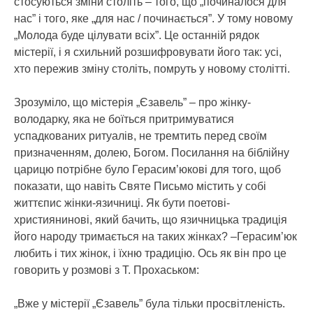
стосуються зміни століть – того, що „починалося для
нас” і того, яке „для нас / починається”. У тому новому
„Молода буде цілувати всіх”. Це останній рядок
містерії, і я схильний розшифровувати його так: усі,
хто пережив зміну століть, помруть у новому столітті.
Зрозуміло, що містерія „Єзавель” – про жінку-
володарку, яка не боїться притримуватися
успадкованих ритуалів, не тремтить перед своїм
призначенням, долею, Богом. Посилання на біблійну
царицю потрібне було Герасим’юкові для того, щоб
показати, що навіть Святе Письмо містить у собі
життєпис жінки-язичниці. Як бути поетові-
християнинові, який бачить, що язичницька традиція
його народу тримається на таких жінках? –Герасим’юк
любить і тих жінок, і їхню традицію. Ось як він про це
говорить у розмові з Т. Прохаськом:
„Вже у містерії „Єзавель” була тільки просвітленість.