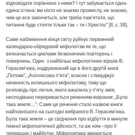
відповідати порівняно з ними? І тут забувається одна-
єдина істина: ми ніхто не знаємо промислу, не знаємо,
чим це все закінчиться, але треба пам’ятати, що
питання буде стояти тільки так – ти і Христос” [ІІ, с. 38].
Саме наближення кінця світу руйнує первинний
календарно-обрядовий міфологізм як те, що
визначається циклами безконечних повторень і
повернень. Один з найбільш міфологічних віршів В.
Герасим’юка, надрукований ще в його другій книзі
„Потоки”, „Ахіллесова п’ята”, власне і стверджує
нечинність колишнього міфологізму, тому що
розповідь про легіня, якого вжалила у п’яту змія,
несподівано переривається реченням-вироком: „Була
така земля…”. Саме це речення стало назвою книги
найповнішого на сьогодні вибраного В. Герасим’юка.
Була така земля – це свідчення про відбуття в минуле
певної міфопоетичної дійсності, та аж ніяк –про її
теперішнє і майбутнє. Міфопоетика змінюється