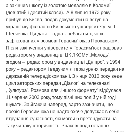
а закінчив школу із золотою медаллю в Коломиї
(дев’ятий і десятий класи). А 8 липня 1973 року
прибув до Києва, подав документи на вступ на
українську філологію Київського університету ім. Т.
Шевченка. Ця дата – одна з небагатьох, чітко
зафіксованих у розмові Герасим’юка з Прохаськом.
Після закінчення університету Герасим’юк працював
редактором у видавництві ЦК ЛКСМУ „Молодь”,
згодом – редактором у видавництві „Дніпро”, з 1994
року – редактором і ведучим літературних передач на
державній телерадіокомпанії. З кінця 2010 року веде
цикл авторських передач „Діалог” на телеканалі
„Культура”. Розмова для „Іншого формату” відбулася
11 червня 2003 року, тому пізніших подій у ній годі
шукати. Забігаючи наперед, варто зазначити, що
поезія Герасим’юка не надто охоче допускає в себе
втручання сучасності, які могли б претендувати на
таку чи таку історичність. Знакові події останніх