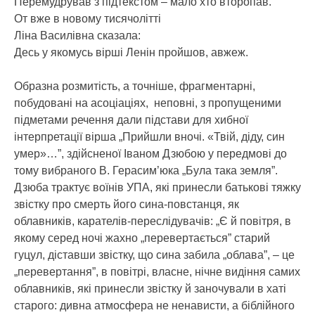
Перемудрував з підтекстом – мало хто второпав.
От вже в новому тисячолітті
Ліна Василівна сказала:
Десь у якомусь вірші Ленін пройшов, авжеж.
Образна розмитість, а точніше, фрагментарні,
побудовані на асоціаціях, неповні, з пропущеними
підметами речення дали підстави для хибної
інтерпретації вірша „Прийшли вночі. «Твій, діду, син
умер»…”, здійсненої Іваном Дзюбою у передмові до
тому вибраного В. Герасим’юка „Була така земля”.
Дзюба трактує воїнів УПА, які принесли батькові тяжку
звістку про смерть його сина-повстанця, як
облавників, карателів-переслідувачів: „Є й повітря, в
якому серед ночі жахно „перевертається” старий
гуцул, діставши звістку, що сина забила „облава”, – це
„перевертання”, в повітрі, власне, нічне видіння самих
облавників, які принесли звістку й заночували в хаті
старого: дивна атмосфера не ненависти, а біблійного