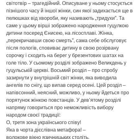
світотвір – трагедійний. Описуване у ньому стосується
пізнішого часу й іншої жінки, син якої задихається ще в
пелюшках від хвороби, яку називають „тридухи”. Та
саме у цьому вірші зображено народження гуцулкою
дитини посеред Єнисею, на лісосплаві. Жінка,
„перекричавши свою смерть”, сама себе обслуговує
після пологів, сповиває дитину в свою розірвану
сорочку і сходить на берег у брезентових шатах на
голе тіло. У сьомому розділі зображено Великдень у
гуцульській церкві. Восьмий розділ – про спробу
зазирнути у внутрішній світ жінки, яка виводила
ангелів по снігу, що випав серед осені. Цей розділ –
напівсонний, неясний, можливо, у ньому йдеться про
порятунок жінкою повстанців. У дев’ятому розділі
напряму говориться про неможливість вибору
народом своєї традиції:
О, третя зона українського співу!
Яка в чорта дієслівна метафора! –
волокове вікно язичницьких століть.