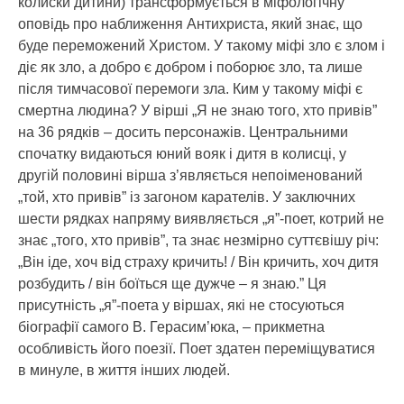
колиски дитини) трансформується в міфологічну
оповідь про наближення Антихриста, який знає, що
буде переможений Христом. У такому міфі зло є злом і
діє як зло, а добро є добром і поборює зло, та лише
після тимчасової перемоги зла. Ким у такому міфі є
смертна людина? У вірші „Я не знаю того, хто привів”
на 36 рядків – досить персонажів. Центральними
спочатку видаються юний вояк і дитя в колисці, у
другій половині вірша з’являється непоіменований
„той, хто привів” із загоном карателів. У заключних
шести рядках напряму виявляється „я”-поет, котрий не
знає „того, хто привів”, та знає незмірно суттєвішу річ:
„Він іде, хоч від страху кричить! / Він кричить, хоч дитя
розбудить / він боїться ще дужче – я знаю.” Ця
присутність „я”-поета у віршах, які не стосуються
біографії самого В. Герасим’юка, – прикметна
особливість його поезії. Поет здатен переміщуватися
в минуле, в життя інших людей.