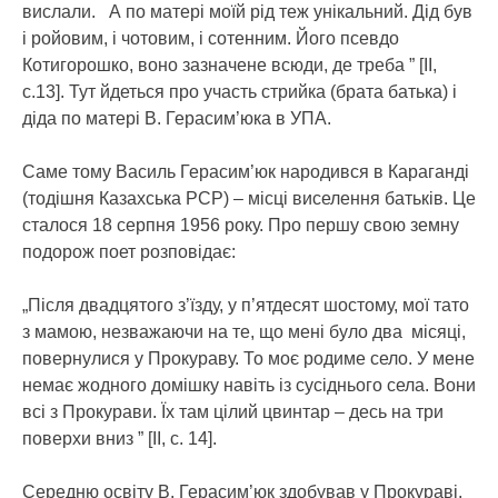
вислали. А по матері моїй рід теж унікальний. Дід був
і ройовим, і чотовим, і сотенним. Його псевдо
Котигорошко, воно зазначене всюди, де треба ” [ІІ,
с.13]. Тут йдеться про участь стрийка (брата батька) і
діда по матері В. Герасим’юка в УПА.
Саме тому Василь Герасим’юк народився в Караганді
(тодішня Казахська РСР) – місці виселення батьків. Це
сталося 18 серпня 1956 року. Про першу свою земну
подорож поет розповідає:
„Після двадцятого з’їзду, у п’ятдесят шостому, мої тато
з мамою, незважаючи на те, що мені було два місяці,
повернулися у Прокураву. То моє родиме село. У мене
немає жодного домішку навіть із сусіднього села. Вони
всі з Прокурави. Їх там цілий цвинтар – десь на три
поверхи вниз ” [ІІ, с. 14].
Середню освіту В. Герасим’юк здобував у Прокураві,