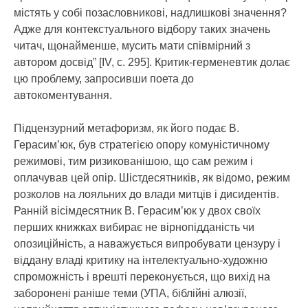
містять у собі позасловникові, надлишкові значення?
Адже для контекстуального відбору таких значень
читач, щонайменше, мусить мати співмірний з
автором досвід” [IV, с. 295]. Критик-герменевтик долає
цю проблему, запросивши поета до
автокоментування.
Підцензурний метафоризм, як його подає В.
Герасим’юк, був стратегією опору комуністичному
режимові, тим ризикованішою, що сам режим і
оплачував цей опір. Шістдесятників, як відомо, режим
розколов на лояльних до влади митців і дисидентів.
Ранній вісімдесятник В. Герасим’юк у двох своїх
перших книжках вибирає не вірнопідданість чи
опозиційність, а наважується випробувати цензуру і
віддану владі критику на інтелектуально-художню
спроможність і врешті переконується, що вихід на
заборонені раніше теми (УПА, біблійні алюзії,