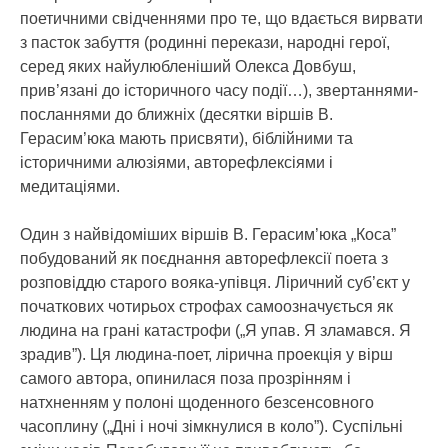
поетичними свідченнями про те, що вдається вирвати
з пасток забуття (родинні перекази, народні герої,
серед яких найулюбленіший Олекса Довбуш,
прив’язані до історичного часу події…), звертаннями-
посланнями до ближніх (десятки віршів В.
Герасим’юка мають присвяти), біблійними та
історичними алюзіями, авторефлексіями і
медитаціями.
Один з найвідоміших віршів В. Герасим’юка „Коса”
побудований як поєднання авторефлексії поета з
розповіддю старого вояка-упівця. Ліричний суб’єкт у
початкових чотирьох строфах самоозначується як
людина на грані катастрофи („Я упав. Я зламався. Я
зрадив”). Ця людина-поет, лірична проекція у вірш
самого автора, опинилася поза прозрінням і
натхненням у полоні щоденного безсенсовного
часоплину („Дні і ночі зімкнулися в коло”). Суспільні