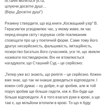
останні моляться уста,
цілуючи досвітні душі…
(Вірш „Досвітні душі”)
Ризикну ствердити, що від книги „Космацький узір” В.
Герасим’юк усвідомлює час, у якому живе, як час
перед кінцем світу і відчуває себе покликаним
сповіщати про це у поетичній формі. Саме тому його
дратує несерйозність, фальшивість, імітаційність,
позерство багатьох його сучасників, усе те, що звикли
називати постмодерном. Він не втомлюється
нагадувати, що Сташний Суд – це серйозно:
„Тепер уже всі знають, що релігія – це серйозно. Кожен
вже знає, що так чи інакше доведеться відповідати. І
кожен собі думає – ну добре, я це зробив, але ж той
поруч зробив ще більше гидоти, ніж я. Він буде ще
більше відповідати. А в того взагалі руки в крові, а ще
такі є, що мільйони втопили в крові. То що я буду