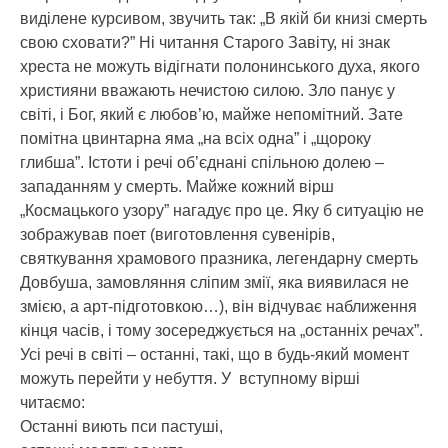
виділене курсивом, звучить так: „В якій би книзі смерть
свою сховати?” Ні читання Старого Завіту, ні знак
хреста не можуть відігнати полонинського духа, якого
християни вважають нечистою силою. Зло панує у
світі, і Бог, який є любов’ю, майже непомітний. Зате
помітна цвинтарна яма „на всіх одна” і „щороку
глибша”. Істоти і речі об’єднані спільною долею –
западанням у смерть. Майже кожний вірш
„Космацького узору” нагадує про це. Яку б ситуацію не
зображував поет (виготовлення сувенірів,
святкування храмового празника, легендарну смерть
Довбуша, замовляння сліпим змії, яка виявилася не
змією, а арт-підготовкою…), він відчуває наближення
кінця часів, і тому зосереджується на „останніх речах”.
Усі речі в світі – останні, такі, що в будь-який момент
можуть перейти у небуття. У вступному вірші
читаємо:
Останні виють пси пастуші,