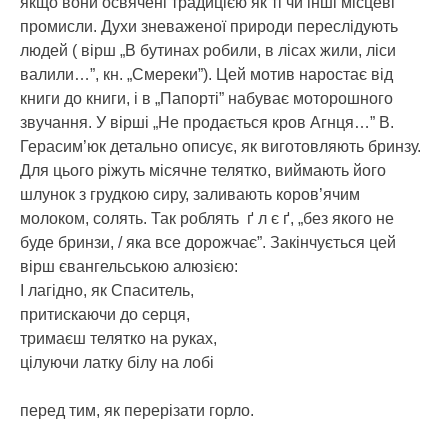
якщо вони освячені традицією як ті чи інші місцеві
промисли. Духи зневаженої природи переслідують
людей ( вірш „В бутинах робили, в лісах жили, ліси
валили…”, кн. „Смереки”). Цей мотив наростає від
книги до книги, і в „Папорті” набуває моторошного
звучання. У вірші „Не продається кров Агнця…” В.
Герасим’юк детально описує, як виготовляють бринзу.
Для цього ріжуть місячне телятко, виймають його
шлунок з грудкою сиру, заливають коров’ячим
молоком, солять. Так роблять ґ л є ґ, „без якого не
буде бринзи, / яка все дорожчає”. Закінчується цей
вірш євангельською алюзією:
І лагідно, як Спаситель,
притискаючи до серця,
тримаєш телятко на руках,
цілуючи латку білу на лобі
перед тим, як перерізати горло.