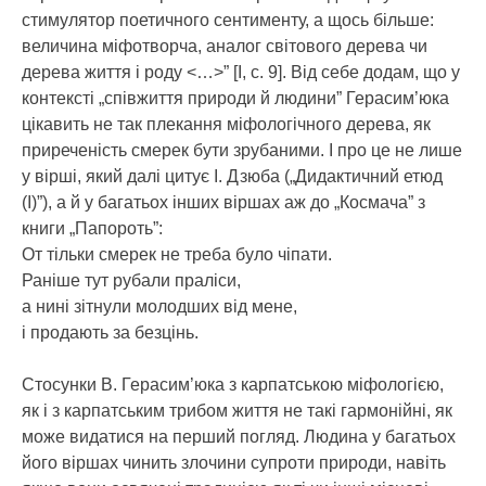
стимулятор поетичного сентименту, а щось більше:
величина міфотворча, аналог світового дерева чи
дерева життя і роду <…>” [І, с. 9]. Від себе додам, що у
контексті „співжиття природи й людини” Герасим’юка
цікавить не так плекання міфологічного дерева, як
приреченість смерек бути зрубаними. І про це не лише
у вірші, який далі цитує І. Дзюба („Дидактичний етюд
(І)”), а й у багатьох інших віршах аж до „Космача” з
книги „Папороть”:
От тільки смерек не треба було чіпати.
Раніше тут рубали праліси,
а нині зітнули молодших від мене,
і продають за безцінь.
Стосунки В. Герасим’юка з карпатською міфологією,
як і з карпатським трибом життя не такі гармонійні, як
може видатися на перший погляд. Людина у багатьох
його віршах чинить злочини супроти природи, навіть