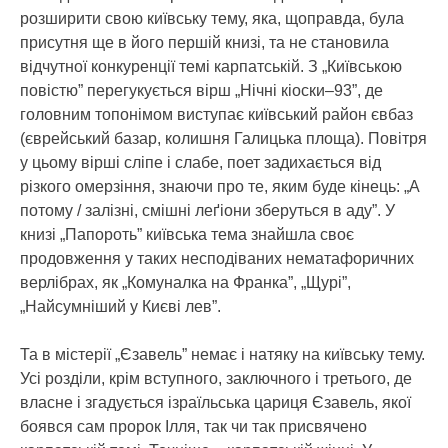
розширити свою київську тему, яка, щоправда, була
присутня ще в його першій книзі, та не становила
відчутної конкуренції темі карпатській. З „Київською
повістю” перегукується вірш „Нічні кіоски–93”, де
головним топонімом виступає київський район євбаз
(єврейський базар, колишня Галицька площа). Повітря
у цьому вірші сліпе і слабе, поет задихається від
різкого омерзіння, знаючи про те, яким буде кінець: „А
потому / залізні, смішні леґіони зберуться в аду”. У
книзі „Папороть” київська тема знайшла своє
продовження у таких несподіваних нематафоричних
верлібрах, як „Комуналка на Франка”, „Щурі”,
„Найсумніший у Києві лев”.
Та в містерії „Єзавель” немає і натяку на київську тему.
Усі розділи, крім вступного, заключного і третього, де
власне і згадується ізраїльська цариця Єзавель, якої
боявся сам пророк Ілля, так чи так присвячено