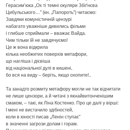
Герасим’юка „Ох ті темні окуляри Збіґнєва
Цибульського…” (кн. „Папороть”) читаємо:
Завдяки комуністичній цензурі
набагато уважніше дивились фільми
і глибше сприймали – вважає Вайда.
Чим тільки їй не завдячуємо!
Це ж вона відкрила
кілька необжитих поверхів метафори,
що нагліша і дієвіша
від національної дулі в кишені,
бо вся на виду – беріть, якщо охопите!..
Та занадто розмиту метафору могли не так відчитати
не лише цензори, а й читачі з якнайвитонченішим
смаком, – такі, як Ліна Костенко. Про це далі у вірші:
І мені не вистачило здібностей,
коли в юності писав „Ленін ступає”
в значенні загрози долам і горам.