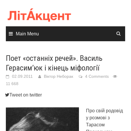
Skip
to
content
Main Menu
Поет «останніх речей». Василь
Герасим’юк і кінець міфології
02.09.2011
Віктор Неборак
4 Comments
11 668
Tweet on twitter
Про свій родовід
у розмові з
Тарасом