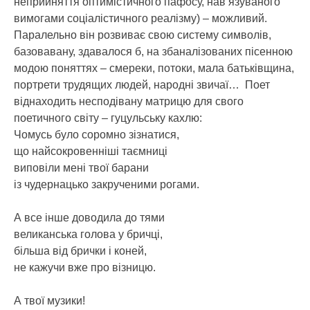
неприйняття оптимістичного пафосу, нав’язуваного
вимогами соціалістичного реалізму) – можливий.
Паралельно він розвиває свою систему символів,
базовавану, здавалося б, на збаналізованих пісенною
модою поняттях – смереки, потоки, мала батьківщина,
портрети трудящих людей, народні звичаї… Поет
віднаходить несподівану матрицю для свого
поетичного світу – гуцульську кахлю:
Чомусь було соромно зізнатися,
що найсокровенніші таємниці
виповіли мені твої барани
із чудернацько закрученими рогами.
А все інше доводила до тями
великанська голова у бричці,
більша від брички і коней,
не кажучи вже про візницю.
А твої музики!