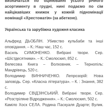
визначаться по оцінюванні усього річного
асортименту в грудні, нині подаємо по сім
найцікавіших книжок у кожній підномінації
номінації «Хрестоматія» (за абеткою).
Українська та зарубіжна художня класика
Альфред ДЬОБЛІН. Убивство кульбаби та інші
оповідання. – К.: Наш час, 152 с.
Василь СИМОНЕНКО. Вибрані твори. Сер.
«Шістдесятники». – К.: Смолоскип, 852 с.
Велесова Книга – Волховник. – Тернопіль:
Мандрівець, 520 с.
Володимир ВИННИЧЕНКО. Лепрозорій: Нова
заповідь. Сер. «Класна література». – К. : Знання, 382
с.
Володимир СВІДЗІНСЬКИЙ. Вибрані твори. Сер.
«Розстріляне Відродження». – К.: Смолоскип, 502 с.
Каміло Хоск СЕЛА. Родина Паскуаля Дуарте; Вулик.