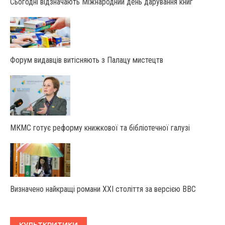
Сьогодні відзначають Міжнародний день дарування книг
Форум видавців витісняють з Палацу мистецтв
МКМС готує реформу книжкової та бібліотечної галузі
Визначено найкращі романи XXI століття за версією BBC
КУЛЬТКРИТИКИ