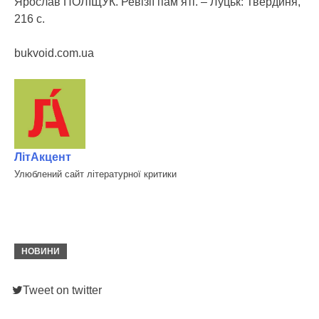
Ярослав ПОЛІЩУК. Ревізії пам‘яті. – Луцьк: Твердиня,
216 с.
bukvoid.com.ua
ЛітАкцент
Улюблений сайт літературної критики
НОВИНИ
Tweet on twitter