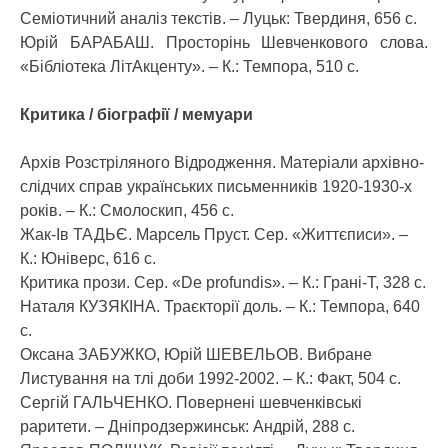
Семіотичний аналіз текстів. – Луцьк: Твердиня, 656 с.
Юрій БАРАБАШ. Просторінь Шевченкового слова.
«Бібліотека ЛітАкценту». – К.: Темпора, 510 с.
Критика / біографії / мемуари
Архів Розстріляного Відродження. Матеріали архівно-
слідчих справ українських письменників 1920-1930-х
років. – К.: Смолоскип, 456 с.
Жак-Ів ТАДЬЄ. Марсель Пруст. Сер. «Життєписи». –
К.: Юніверс, 616 с.
Критика прози. Сер. «De profundis». – К.: Грані-Т, 328 с.
Наталя КУЗЯКІНА. Траєкторії доль. – К.: Темпора, 640
с.
Оксана ЗАБУЖКО, Юрій ШЕВЕЛЬОВ. Вибране
Листування на тлі доби 1992-2002. – К.: Факт, 504 с.
Сергій ГАЛЬЧЕНКО. Повернені шевченківські
раритети. – Дніпродзержинськ: Андрій, 288 с.