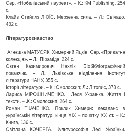
Сер. «Нобелівський лауреат». – К.: КМ Publishing, 254
с.
Клайв Стейплз ЛЮЇС. Мерзенна сила. – Л.: Свічадо,
432 с.
Літературознавство
Аґнєшка МАТУСЯК. Химерний Яцків. Сер. «Приватна
колекція». – Л.: Піраміда, 224 с.
Євген Казимирович Нахлік. Біобібліографічний
покажчик. – Л.: Львівське відділення Інститут
літератури НАНУ, 355 с.
Історії літератури. – К.: Смолоскип; Л.: Літопис, 378 с.
Лариса МІРОШНИЧЕНКО. Леся Українка. Життя і
тексти. – .К.: Смолоскип, 264 с.
Роман ТКАЧЕНКО. Поклик Химери: декаданс в
українській літературі кінця ХІХ – початку ХХ ст. – К.:
Книга, 136 с.
Світлана КОЧЕРГА. Культурософія Лесі Українки.