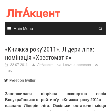
Skip
to
content
Main Menu
«Книжка року‘2011». Лідери літа:
номінація «Хрестоматія»
22.07.2011
ЛітАкцент
Leave a comment
1 051
Tweet on twitter
Завершилася піврічна експертна сесія
Всеукраїнського рейтинґу «Книжка року‘2011» –
названо Лідерів літа. Оскільки остаточні місця