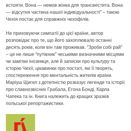
встояти. Вона — немов жінка для трансвестита. Вона
— відсутня частина нашої індивідуальності” – такою
Чехія постає для справжніх чехофілів.
Не приховуючи симпатії до цієї країни, автор
розповідає про те, що його захоплювало останні
десять років, коли він там проживав. “Зроби собі рай”
– це не лише “путівник” чеськими визначними місцями
чи замітки іноземця, але й записки про культуру та
історію Чехії, цікавинки про постаті, які її творять,
спостереження про ментальність жителів країни.
Маріуш Щигел з дотепністю розказує легенди та історії
про славнозвісних Грабала, Егона Бонді, Карла
Чапека та ін. Книга належить до кращих зразків
польської репортажистики.