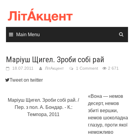
Skip
to
content
Main Menu
Маріуш Щигел. Зроби собі рай
18.07.2011
ЛітАкцент
1 Comment
2 671
Tweet on twitter
«Вона — немов
Маріуш Щигел. Зроби собі рай. /
десерт, немов
Пер. з пол. А. Бондар. - К.:
збиті вершки,
Темпора, 2011
немов шоколадна
глазур, проти якої
неможливо