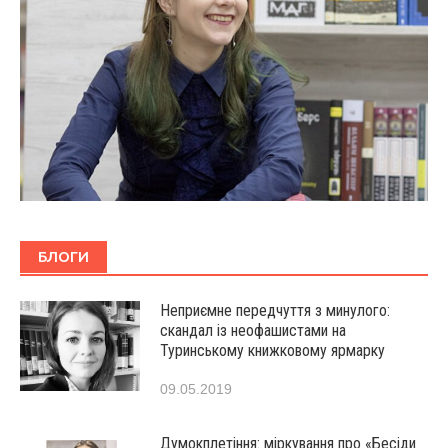
БЛОГИ
Неприємне передчуття з минулого:
скандал із неофашистами на
Туринському книжковому ярмарку
09.05.2019
Думокплетіння: міркування про «Бесіди