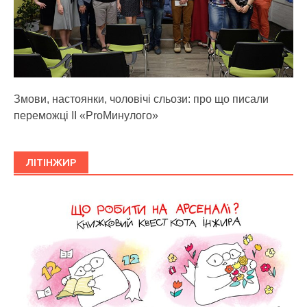
Змови, настоянки, чоловічі сльози: про що писали
переможці ІІ «ProМинулого»
ЛІТІНЖИР