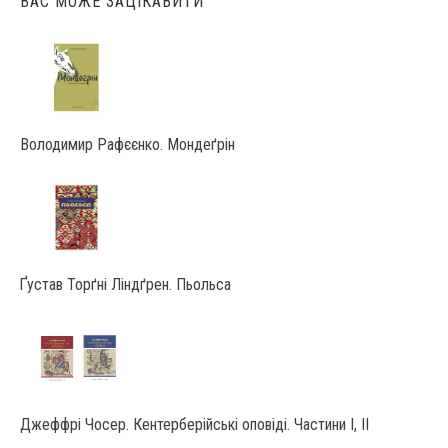
ВАС МОЖЕ ЗАЦІКАВИТИ
Володимир Рафєєнко. Мондеґрін
Ґустав Торґні Ліндґрен. Пьольса
Джеффрі Чосер. Кентерберійські оповіді. Частини І, ІІ