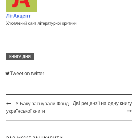
ЛітАкцент
Улюблений сайт літературної критики
КНИГА ДНЯ
Tweet on twitter
Дві рецензії на одну книгу
У Баку заснували Фонд
Post
української книги
navigation