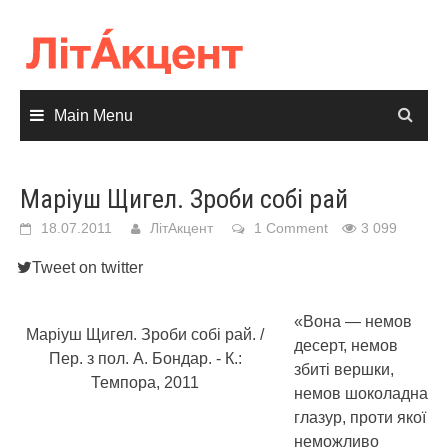
Skip
to
content
Main Menu
Маріуш Щигел. Зроби собі рай
18.07.2011
ЛітАкцент
1 Comment
3 099
Tweet on twitter
«Вона — немов
Маріуш Щигел. Зроби собі рай. /
десерт, немов
Пер. з пол. А. Бондар. - К.:
збиті вершки,
Темпора, 2011
немов шоколадна
глазур, проти якої
неможливо