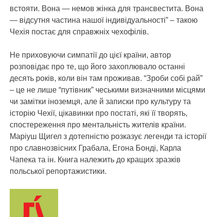
встояти. Вона — немов жінка для трансвестита. Вона
— відсутня частина нашої індивідуальності” – такою
Чехія постає для справжніх чехофілів.
Не приховуючи симпатії до цієї країни, автор
розповідає про те, що його захоплювало останні
десять років, коли він там проживав. “Зроби собі рай”
– це не лише “путівник” чеськими визначними місцями
чи замітки іноземця, але й записки про культуру та
історію Чехії, цікавинки про постаті, які її творять,
спостереження про ментальність жителів країни.
Маріуш Щигел з дотепністю розказує легенди та історії
про славнозвісних Грабала, Егона Бонді, Карла
Чапека та ін. Книга належить до кращих зразків
польської репортажистики.