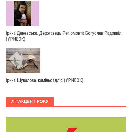
Ірина Даневська. Державець Регіомонта Богуслав Радзивіл
(УРИВОК)
Ірина Шувалова. каміньсадліс (УРИВОК)
ЛІТАКЦЕНТ РОКУ