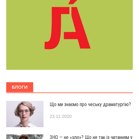
БЛОГИ
Що ми знаємо про чеську драматургію?
23.11.2020
ЗНО — не «зло»? Що не так із читанням у