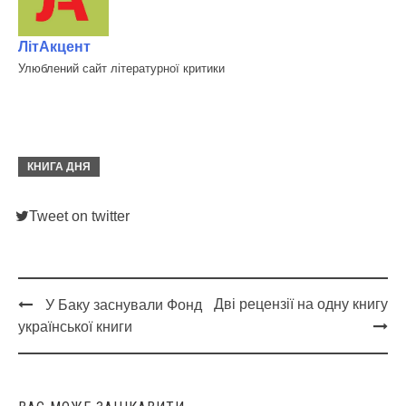
ЛітАкцент
Улюблений сайт літературної критики
КНИГА ДНЯ
Tweet on twitter
Дві рецензії на одну книгу
У Баку заснували Фонд
Post
української книги
navigation