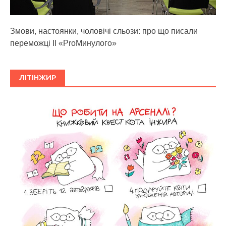
Змови, настоянки, чоловічі сльози: про що писали
переможці ІІ «ProМинулого»
ЛІТІНЖИР