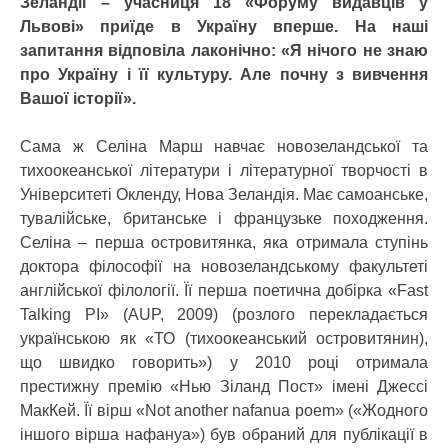
Зеландії – учасниця 18 «Форуму видавців у
Львові» приїде в Україну вперше. На наші
запитання відповіла лаконічно: «Я нічого не знаю
про Україну і її культуру. Але почну з вивчення
Вашої історії».
Сама ж Селіна Марш навчає новозеландської та
тихоокеанської літератури і літературної творчості в
Університеті Окленду, Нова Зеландія. Має самоанське,
тувалійське, британське і французьке походження.
Селіна – перша островитянка, яка отримала ступінь
доктора філософії на новозеландському факультеті
англійської філології. Її перша поетична добірка «Fast
Talking PI» (AUP, 2009) (розлого перекладається
українською як «ТО (тихоокеанський островитянин),
що швидко говорить») у 2010 році отримала
престижну премію «Нью Зіланд Пост» імені Джессі
МакКей. Її вірш «Not another nafanua poem» («Жодного
іншого вірша нафануа») був обраний для публікації в