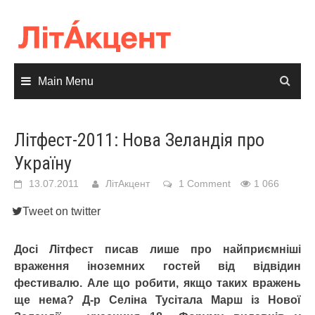
Skip
to
content
Main Menu
Літфест-2011: Нова Зеландія про
Україну
13.07.2011
ЛітАкцент
1 Comment
1 066
Tweet on twitter
Досі Літфест писав лише про найприємніші
враження іноземних гостей від відвідин
фестивалю. Але що робити, якщо таких вражень
ще нема? Д-р Селіна Тусітала Марш із Нової