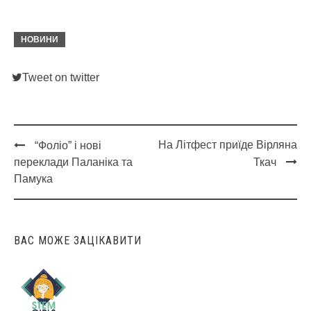
НОВИНИ
Tweet on twitter
На Літфест приїде Вірляна
“Фоліо” і нові
Post
переклади Паланіка та
Ткач
navigation
Памука
ВАС МОЖЕ ЗАЦІКАВИТИ