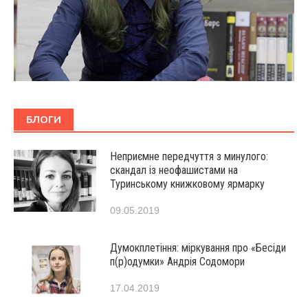
БЛОГИ
Неприємне передчуття з минулого:
скандал із неофашистами на
Туринському книжковому ярмарку
09.05.2019
Думокплетіння: міркування про «Бесіди
п(р)одумки» Андрія Содомори
17.04.2019