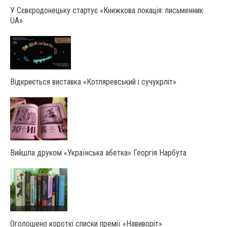
У Сєвєродонецьку стартує «Книжкова локація: письменник.
UA»
Відкриється виставка «Котляревський і сучукрліт»
Вийшла друком «Українська абетка» Георгія Нарбута
Оголошено короткі списки премії «Навиворіт»