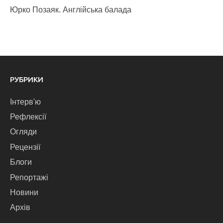
Юрко Позаяк. Англійська балада
РУБРИКИ
Інтерв'ю
Рефлексії
Огляди
Рецензії
Блоги
Репортажі
Новини
Архів