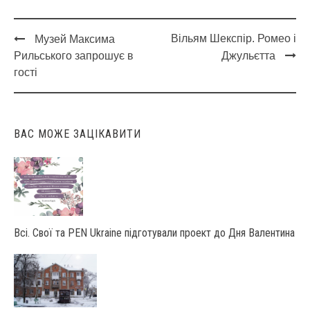
Вільям Шекспір. Ромео і
Музей Максима
Post
Рильського запрошує в
Джульєтта
navigation
гості
ВАС МОЖЕ ЗАЦІКАВИТИ
Всі. Свої та PEN Ukraine підготували проект до Дня Валентина