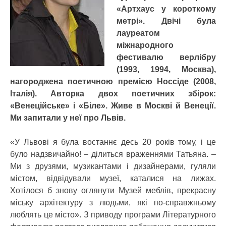
«Артхаус у короткому
метрі». Двічі була
лауреатом
міжнародного
фестивалю верлібру
(1993, 1994, Москва),
нагороджена поетичною премією Носсіде (2008,
Італія). Авторка двох поетичних збірок:
«Венеційське» і «Біле». Живе в Москві й Венеції.
Ми запитали у неї про Львів.
«У Львові я була востаннє десь 20 років тому, і це
було надзвичайно! – ділиться враженнями Татьяна. –
Ми з друзями, музикантами і дизайнерами, гуляли
містом, відвідували музеї, каталися на лижах.
Хотілося б знову оглянути Музей меблів, прекрасну
міську архітектуру з людьми, які по-справжньому
люблять це місто». З приводу програми Літературного