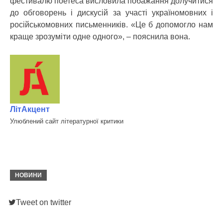
фестивалю поетеса висловила побажання долучитися
до обговорень і дискусій за участі україномовних і
російськомовних письменників. «Це б допомогло нам
краще зрозуміти одне одного», – пояснила вона.
ЛітАкцент
Улюблений сайт літературної критики
НОВИНИ
Tweet on twitter