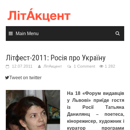
Skip
to
content
Main Menu
Літфест-2011: Росія про Україну
12.07.2011
ЛітАкцент
1 Comment
1 282
Tweet on twitter
На 18 «Форум видавців
у Львові» приїде гостя
із Росії Татьяна
Данилянц – поетеса,
кінорежисер, художник і
куратор програми