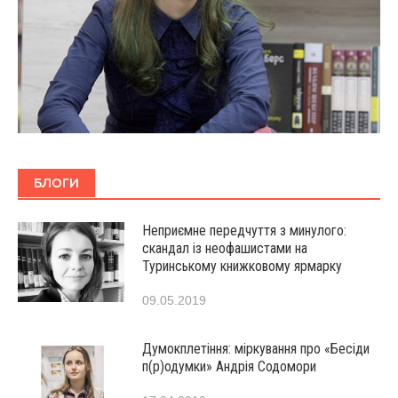
БЛОГИ
Неприємне передчуття з минулого:
скандал із неофашистами на
Туринському книжковому ярмарку
09.05.2019
Думокплетіння: міркування про «Бесіди
п(р)одумки» Андрія Содомори