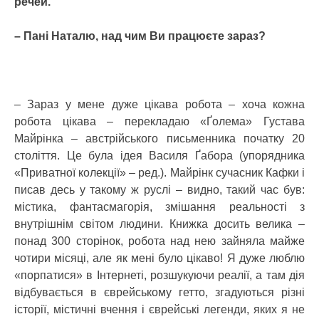
речей.
– Пані Наталю, над чим Ви працюєте зараз?
– Зараз у мене дуже цікава робота – хоча кожна
робота цікава – перекладаю «Ґолема» Густава
Майрінка – австрійського письменника початку 20
століття. Це була ідея Василя Ґабора (упорядника
«Приватної колекції» – ред.). Майрінк сучасник Кафки і
писав десь у такому ж руслі – видно, такий час був:
містика, фантасмагорія, змішання реальності з
внутрішнім світом людини. Книжка досить велика –
понад 300 сторінок, робота над нею зайняла майже
чотири місяці, але як мені було цікаво! Я дуже люблю
«порпатися» в Інтернеті, розшукуючи реалії, а там дія
відбувається в єврейському гетто, згадуються різні
історії, містичні вчення і єврейські легенди, яких я не