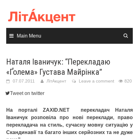
Skip
to
content
Main Menu
Наталя Іваничук: “Перекладаю
«Ґолема» Густава Майрінка”
07.07.2011
ЛітАкцент
Leave a comment
820
Tweet on twitter
На порталі ZAXID.NET перекладач Наталя
Іваничук розповіла про нові переклади, право
перекладача на стиль, сучасну мовну ситуацію у
Скандинавії та багато інших серйозних та не дуже