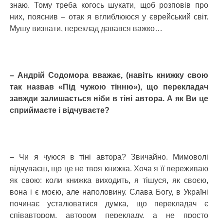
знаю. Тому треба когось шукати, щоб розповів про
них, пояснив – отак я вглиблююся у єврейський світ.
Мушу визнати, переклад давався важко…
– Андрій Содомора вважає, (навіть книжку свою
так назвав «Під чужою тінню»), що перекладач
завжди залишається ніби в тіні автора. А як Ви це
сприймаєте і відчуваєте?
– Чи я чуюся в тіні автора? Звичайно. Мимоволі
відчуваєш, що це не твоя книжка. Хоча я її переживаю
як свою: коли книжка виходить, я тішуся, як своєю,
вона і є моєю, але наполовину. Слава Богу, в Україні
починає усталюватися думка, що перекладач є
співавтором, автором перекладу, а не просто