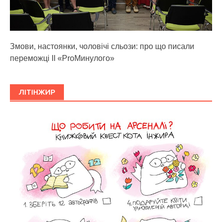
Змови, настоянки, чоловічі сльози: про що писали
переможці ІІ «ProМинулого»
ЛІТІНЖИР