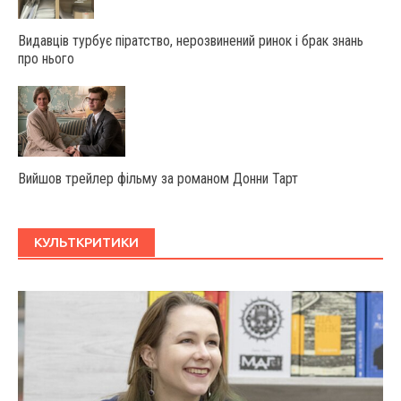
Видавців турбує піратство, нерозвинений ринок і брак знань
про нього
Вийшов трейлер фільму за романом Донни Тарт
КУЛЬТКРИТИКИ