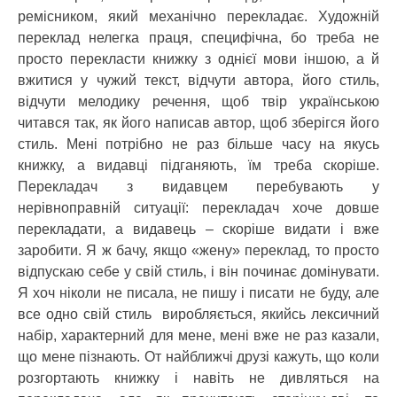
ремісником, який механічно перекладає. Художній
переклад нелегка праця, специфічна, бо треба не
просто перекласти книжку з однієї мови іншою, а й
вжитися у чужий текст, відчути автора, його стиль,
відчути мелодику речення, щоб твір українською
читався так, як його написав автор, щоб зберігся його
стиль. Мені потрібно не раз більше часу на якусь
книжку, а видавці підганяють, їм треба скоріше.
Перекладач з видавцем перебувають у
нерівноправній ситуації: перекладач хоче довше
перекладати, а видавець – скоріше видати і вже
заробити. Я ж бачу, якщо «жену» переклад, то просто
відпускаю себе у свій стиль, і він починає домінувати.
Я хоч ніколи не писала, не пишу і писати не буду, але
все одно свій стиль виробляється, якийсь лексичний
набір, характерний для мене, мені вже не раз казали,
що мене пізнають. От найближчі друзі кажуть, що коли
розгортають книжку і навіть не дивляться на