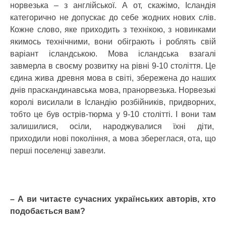
норвезька – з англійської. А от, скажімо, Ісландія
категорично не допускає до себе жодних нових слів.
Кожне слово, яке приходить з технікою, з новинками
якимось технічними, вони обіграють і роблять свій
варіант ісландською. Мова ісландська взагалі
завмерла в своєму розвитку на рівні 9-10 століття. Це
єдина жива древня мова в світі, збережена до наших
днів праскандинавська мова, пранорвезька. Норвезькі
королі висилали в Ісландію розбійників, придворних,
тобто це був острів-тюрма у 9-10 столітті. І вони там
залишилися, осіли, народжувалися їхні діти,
приходили нові покоління, а мова збереглася, ота, що
перші поселенці завезли.
– А ви читаєте сучасних українських авторів, хто
подобається вам?