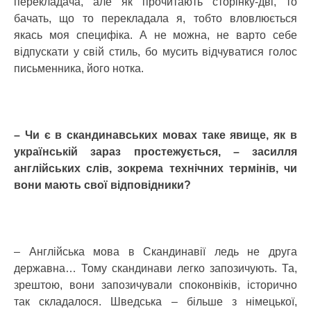
перекладача, але як прочитають сторінку-дві, то
бачать, що то перекладала я, тобто вловлюється
якась моя специфіка. А не можна, не варто себе
відпускати у свій стиль, бо мусить відчуватися голос
письменника, його нотка.
– Чи є в скандинавських мовах таке явище, як в
українській зараз простежується, – засилля
англійських слів, зокрема технічних термінів, чи
вони мають свої відповідники?
– Англійська мова в Скандинавії ледь не друга
державна… Тому скандинави легко запозичують. Та,
зрештою, вони запозичували споконвіків, історично
так складалося. Шведська – більше з німецької,