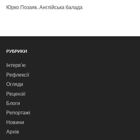
Юрко Позаяк. Англійська балада
РУБРИКИ
Інтерв'ю
Рефлексії
Огляди
Рецензії
Блоги
Репортажі
Новини
Архів