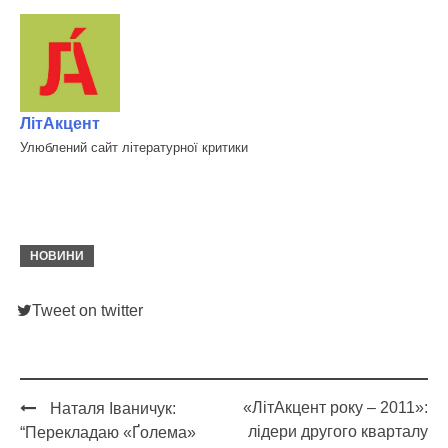
ЛітАкцент
Улюблений сайт літературної критики
НОВИНИ
Tweet on twitter
«ЛітАкцент року – 2011»:
Наталя Іваничук:
Post
лідери другого кварталу
“Перекладаю «Ґолема»