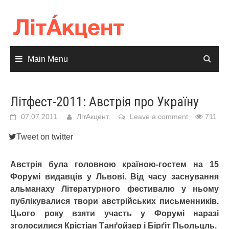
Skip
to
content
Main Menu
Літфест-2011: Австрія про Україну
07.07.2011
ЛітАкцент
Leave a comment
711
Tweet on twitter
Австрія була головною країною-гостем на 15
Форумі видавців у Львові. Від часу заснування
альманаху Літературного фестивалю у ньому
публікувалися твори австрійських письменників.
Цього року взяти участь у Форумі наразі
зголосилися Крістіан Танґойзер і Бірґіт Пьольцль.