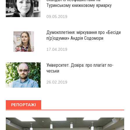
Туринському книжковому ярмарку
09.05.2019
Думокплетіння: міркування про «Бесіди
п(р)одумки» Андрія Содомори
17.04.2019
Університет. Довіра: про плагіат по-
чеськи
26.02.2019
РЕПОРТАЖІ