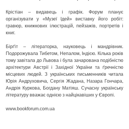
Крістіан – видавець і графік. Форум планує
організувати у «Музеї Ідей» виставку його робіт:
гравюр, книжкових ілюстрацій, пейзажів, портретів і
книг.
Бірґіт – літераторка, науковець і мандрівник.
Подорожувала Тибетом, Непалом, Індією. Кілька років
тому завітала до Львова і була зачарована подібністю
архітектури Австрії і Західної України та ґречністю
місцевих людей. З українських письменників читала
Юрія Андруховича, Сергія Жадана, Назара Гончара,
Андрія Куркова, Богдану Матіяш. Сучасну українську
літературу вважає однією з найцікавіших у Європі.
www.bookforum.com.ua