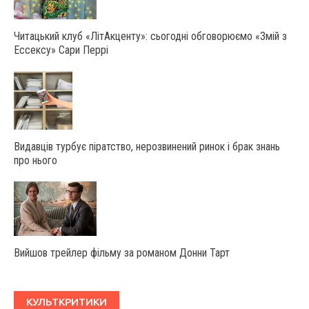
Читацький клуб «ЛітАкценту»: сьогодні обговорюємо «Змій з
Ессексу» Сари Перрі
Видавців турбує піратство, нерозвинений ринок і брак знань
про нього
Вийшов трейлер фільму за романом Донни Тарт
КУЛЬТКРИТИКИ