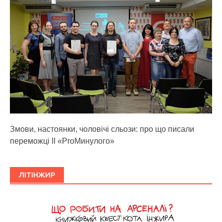
Змови, настоянки, чоловічі сльози: про що писали
переможці ІІ «ProМинулого»
ЛІТІНЖИР