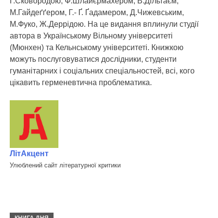
Г.Сковородою, Ф.Шлайєрмахером, В.Дільтаєм,
М.Гайдеґґером, Г.- Ґ. Ґадамером, Д.Чижевським,
М.Фуко, Ж.Деррідою. На це видання вплинули студії
автора в Українському Вільному університеті
(Мюнхен) та Кельнському університеті. Книжкою
можуть послуговуватися дослідники, студенти
гуманітарних і соціальних спеціальностей, всі, кого
цікавить герменевтична проблематика.
ЛітАкцент
Улюблений сайт літературної критики