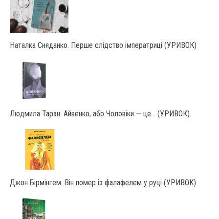
Наталка Сняданко. Перше слідство імператриці (УРИВОК)
Людмила Таран. Айвенко, або Чоловіки — це… (УРИВОК)
Джон Бірмінгем. Він помер із фалафелем у руці (УРИВОК)