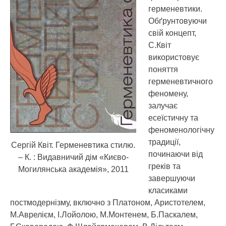
герменевтики.
Обґрунтовуючи
свій концепт,
С.Квіт
використовує
поняття
герменевтичного
феномену,
залучає
есеїстичну та
феноменологічну
традиції,
Сергій Квіт. Герменевтика стилю.
починаючи від
– К. : Видавничий дім «Києво-
греків та
Могилянська академія», 2011
завершуючи
класиками
постмодернізму, включно з Платоном, Аристотелем,
М.Аврелієм, І.Лойолою, М.Монтенем, Б.Паскалем,