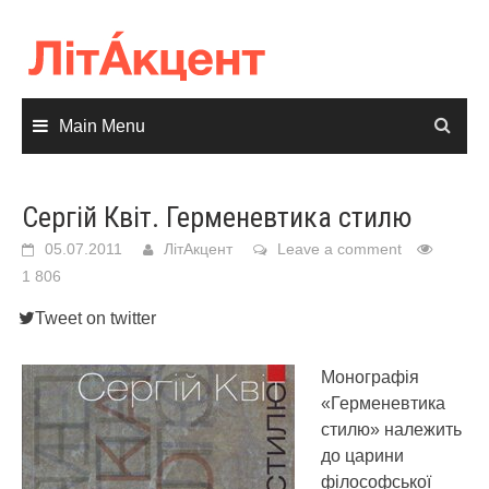
Skip
to
content
Main Menu
Сергій Квіт. Герменевтика стилю
05.07.2011
ЛітАкцент
Leave a comment
1 806
Tweet on twitter
Монографія
«Герменевтика
стилю» належить
до царини
філософської