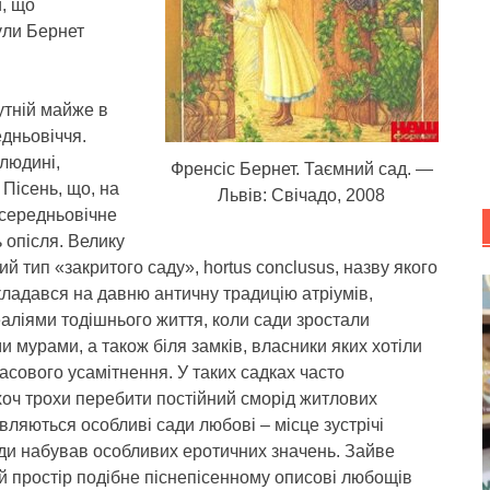
и, що
нули Бернет
утній майже в
дньовіччя.
людині,
Френсіс Бернет. Таємний сад. —
 Пісень, що, на
Львів: Свічадо, 2008
 середньовічне
ь опісля. Велику
й тип «закритого саду», hortus conclusus, назву якого
акладався на давню античну традицію атріумів,
еаліями тодішнього життя, коли сади зростали
 мурами, а також біля замків, власники яких хотіли
асового усамітнення. У таких садках часто
хоч трохи перебити постійний сморід житлових
вляються особливі сади любові – місце зустрічі
ди набував особливих еротичних значень. Зайве
й простір подібне піснепісенному описові любощів