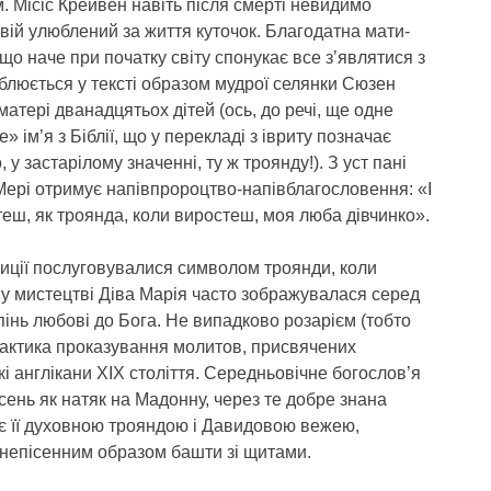
. Місіс Крейвен навіть після смерті невидимо
свій улюблений за життя куточок. Благодатна мати-
що наче при початку світу спонукає все з’являтися з
ублюється у тексті образом мудрої селянки Сюзен
матері дванадцятьох дітей (ось, до речі, ще одне
» ім’я з Біблії, що у перекладі з івриту позначає
, у застарілому значенні, ту ж троянду!). З уст пані
Мері отримує напівпророцтво-напівблагословення: «І
теш, як троянда, коли виростеш, моя люба дівчинко».
адиції послуговувалися символом троянди, коли
у мистецтві Діва Марія часто зображувалася серед
інь любові до Бога. Не випадково розарієм (тобто
актика проказування молитов, присвячених
кі англікани XIX століття. Середньовічне богослов’я
сень як натяк на Мадонну, через те добре знана
ає її духовною трояндою і Давидовою вежею,
снепісенним образом башти зі щитами.