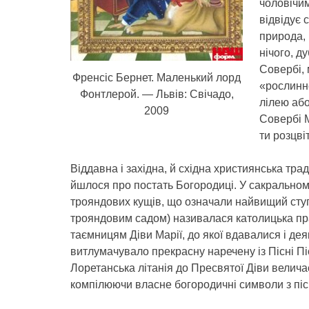
чоловічим
відвідує 
природа, 
нічого, д
Совербі, 
Френсіс Бернет. Маленький лорд
«рослинне
Фонтлерой. — Львів: Свічадо,
лілею або
2009
Совербі 
ти розцві
Віддавна і західна, й східна християнська тр
йшлося про постать Богородиці. У сакральном
трояндових кущів, що означали найвищий ступ
трояндовим садом) називалася католицька пр
таємницям Діви Марії, до якої вдавалися і дея
витлумачувало прекрасну наречену із Пісні Пі
Лоретанська літанія до Пресвятої Діви велич
компілюючи власне богородичні символи з пі