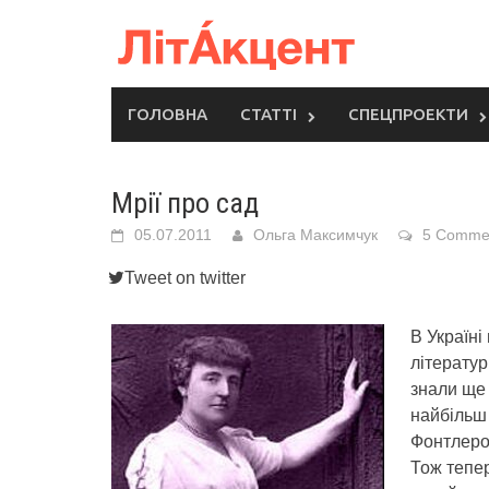
Skip
to
content
ГОЛОВНА
СТАТТІ
СПЕЦПРОЕКТИ
Мрії про сад
05.07.2011
Ольга Максимчук
5 Comme
Tweet on twitter
В Україні
літератур
знали ще 
найбільш
Фонтлероя
Тож тепер