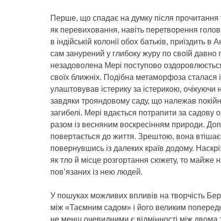
Перше, що спадає на думку після прочитання т
як перевиховання, навіть перетворення голов
в індійській колонії обох батьків, приїздить 
сам занурений у глибоку журу по своїй давно 
незадоволена Мері поступово оздоровлюється і
своїх ближніх. Подібна метаморфоза сталася 
улаштовував істерику за істерикою, очікуючи 
завдяки трояндовому саду, що належав покійній
загибелі. Мері вдається потрапити за садову
разом із весняним воскресінням природи. Доп
повертається до життя. Зрештою, вона втішаєт
повернувшись із далеких країв додому. Наскрі
як тло й місце розгортання сюжету, то майже 
пов’язаних із нею людей.
У пошуках можливих впливів на творчість Бер
між «Таємним садом» і його великим поперед
не менш очевидними є відмінності між двома 