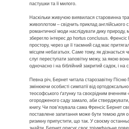
пастушки та її милого.
Наскільки живучою виявилася старовинна тра
живоплотом – свідчить приклад англійського са
романтичної моди наслідувати дику природу, 
зберегло інтерес до hortus conclusus. Френсіс
простору, через це її таємний сад має притягал
місцем небагатьох. Саме тому, як дізнається ч
слуг переступати заповітну межу, за якою вони
одночасно і на біблійний закритий садок, і на
Певна річ, Бернет читала старозавітну Пісню П
змінюючи особисті симпатії від ортодоксально
теософського ґатунку та своєрідним вченням 
огородженого саду замало, аби стверджувати,
книгу. Чи пов’язувала сама Френсіс Бернет св
поставлене запитання може бути темою для ок
ризикну припустити, що так. У своєму останнь
знайти, Бернет описує своє тріумфальне пове