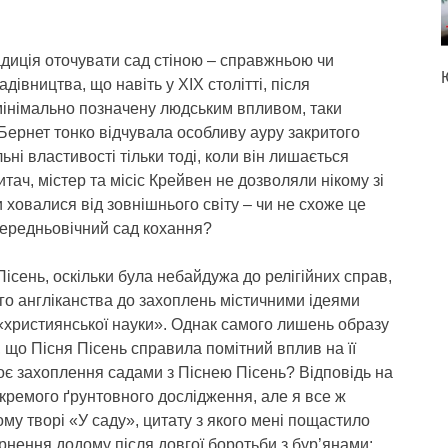
диція оточувати сад стіною – справжньою чи
дівництва, що навіть у XIX столітті, після
мінімально позначену людським впливом, таки
 Бернет тонко відчувала особливу ауру закритого
ьні властивості тільки тоді, коли він лишається
итач, містер та місіс Крейвен не дозволяли нікому зі
 ховалися від зовнішнього світу – чи не схоже це
 середньовічний сад кохання?
ісень, оскільки була небайдужа до релігійних справ,
го англіканства до захоплень містичними ідеями
«християнської науки». Однак самого лишень образу
 що Пісня Пісень справила помітний вплив на її
оє захоплення садами з Піснею Пісень? Відповідь на
ремого ґрунтовного дослідження, але я все ж
ому творі «У саду», цитату з якого мені пощастило
рнення додому після довгої боротьби з бур’янами: