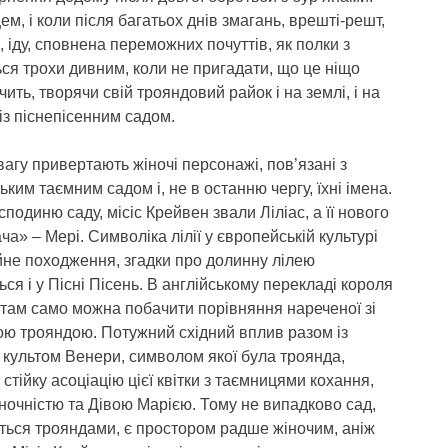
ем, і коли після багатьох днів змагань, врешті-решт,
 іду, сповнена переможних почуттів, як полки з
я трохи дивним, коли не пригадати, що це ніщо
ачить, творячи свій трояндовий райок і на землі, і на
із піснепісенним садом.
агу привертають жіночі персонажі, пов’язані з
ьким таємним садом і, не в останню чергу, їхні імена.
подиню саду, місіс Крейвен звали Ліліас, а її нового
ча» – Мері. Символіка лілії у європейській культурі
йне походження, згадки про долинну лілею
ся і у Пісні Пісень. В англійському перекладі короля
там само можна побачити порівняння нареченої зі
ою трояндою. Потужний східний вплив разом із
 культом Венери, символом якої була троянда,
стійку асоціацію цієї квітки з таємницями кохання,
ночністю та Дівою Марією. Тому не випадково сад,
ться трояндами, є простором радше жіночим, аніж