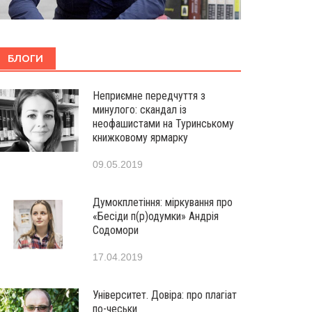
БЛОГИ
Неприємне передчуття з
минулого: скандал із
неофашистами на Туринському
книжковому ярмарку
09.05.2019
Думокплетіння: міркування про
«Бесіди п(р)одумки» Андрія
Содомори
17.04.2019
Університет. Довіра: про плагіат
по-чеськи