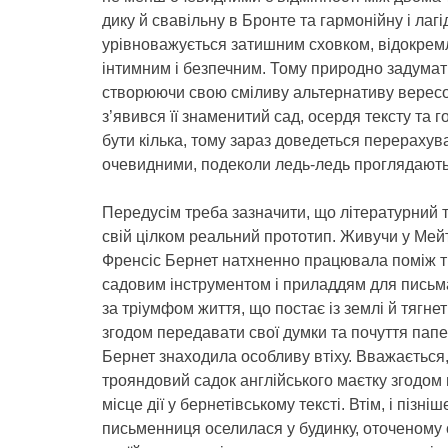
дику й свавільну в Бронте та гармонійну і ла
урівноважується затишним сховком, відокремл
інтимним і безпечним. Тому природно задумат
створюючи свою сміливу альтернативу верес
з’явився її знаменитий сад, осердя тексту та 
бути кілька, тому зараз доведеться перерахува
очевидними, подеколи ледь-ледь проглядаютьс
Передусім треба зазначити, що літературний 
свій цілком реальний прототип. Живучи у Мей
Френсіс Бернет натхненно працювала поміж т
садовим інструментом і приладдям для письм
за тріумфом життя, що постає із землі й тягнет
згодом передавати свої думки та почуття папе
Бернет знаходила особливу втіху. Вважається
трояндовий садок англійського маєтку згодом
місце дії у бернетівському тексті. Втім, і пізніш
письменниця оселилася у будинку, оточеному 