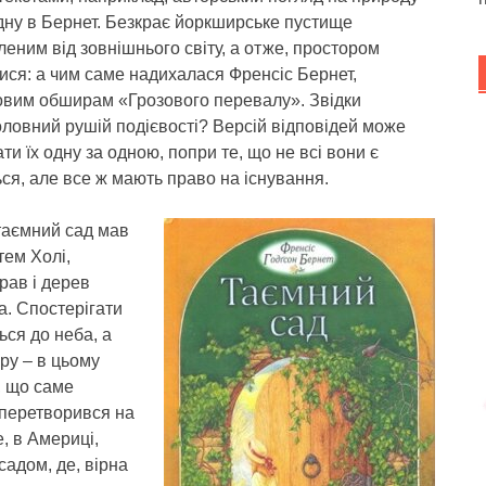
гідну в Бернет. Безкрає йоркширське пустище
еним від зовнішнього світу, а отже, простором
ися: а чим саме надихалася Френсіс Бернет,
овим обширам «Грозового перевалу». Звідки
головний рушій подієвості? Версій відповідей може
ти їх одну за одною, попри те, що не всі вони є
я, але все ж мають право на існування.
таємний сад мав
тем Холі,
рав і дерев
а. Спостерігати
ься до неба, а
ру – в цьому
, що саме
 перетворився на
е, в Америці,
садом, де, вірна