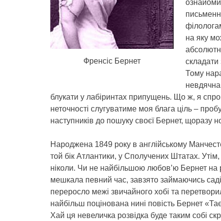
ознайомит
письменни
філологам
на яку мо
абсолютни
Френсіс Бернет
складати 
Тому нара
невдячна 
блукати у лабіринтах припущень. Що ж, я спро
неточності слугуватиме моя блага ціль – проб
наступників до пошуку своєї Бернет, щоразу но
Народжена 1849 року в англійському Манчесте
той бік Атлантики, у Сполучених Штатах. Утім
ніколи. Чи не найбільшою любов’ю Бернет на 
мешкала певний час, завзято займаючись саді
переросло межі звичайного хобі та перетвори
найбільш поцінована нині повість Бернет «Таєм
Хай ця невеличка розвідка буде таким собі с