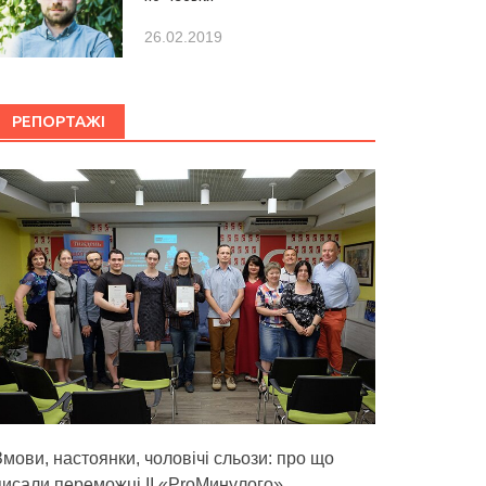
26.02.2019
РЕПОРТАЖІ
Змови, настоянки, чоловічі сльози: про що
писали переможці ІІ «ProМинулого»