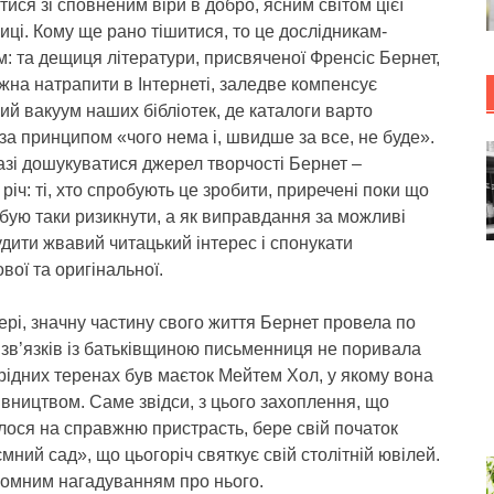
ися зі сповненим віри в добро, ясним світом цієї
ці. Кому ще рано тішитися, то це дослідникам-
: та дещиця літератури, присвяченої Френсіс Бернет,
жна натрапити в Інтернеті, заледве компенсує
й вакуум наших бібліотек, де каталоги варто
за принципом «чого нема і, швидше за все, не буде».
зі дошукуватися джерел творчості Бернет –
річ: ті, хто спробують це зробити, приречені поки що
бую таки ризикнути, а як виправдання за можливі
удити жвавий читацький інтерес і спонукати
вої та оригінальної.
рі, значну частину свого життя Бернет провела по
, зв’язків із батьківщиною письменниця не поривала
рідних теренах був маєток Мейтем Хол, у якому вона
вництвом. Саме звідси, з цього захоплення, що
лося на справжню пристрасть, бере свій початок
ний сад», що цьогоріч святкує свій столітній ювілей.
кромним нагадуванням про нього.