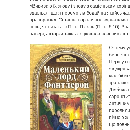
«Вириваю їх знову і знову з самісіньким корінц
здається, що я перемогла бодай на якийсь час,
прапорами». Останнє порівняння здаватиметьс
інше, як цитата із Пісні Пісень (Пісн. 6:10). Зн
папері, авторка таки асоціювала власний світ 
Окрему ув
бернетівс
Першу гос
«відкрива
має біблі
трапляють
Джеймса 
саронськ
античним
породили 
вічною жі
що повни