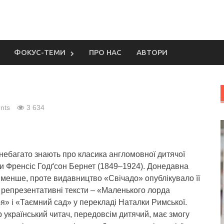
ФОКУС-ТЕМИ
ПРО НАС
АВТОРИ
nts
3 634
 небагато знають про класика англомовної дитячої
и Френсіс Годґсон Бернет (1849–1924).
Донедавна
менше, проте видавництво «Свічадо» опублікувало її
 репрезентативні тексти – «Маленького лорда
» і «Таємний сад» у перекладі Наталки Римської.
 український читач, передовсім дитячий, має змогу