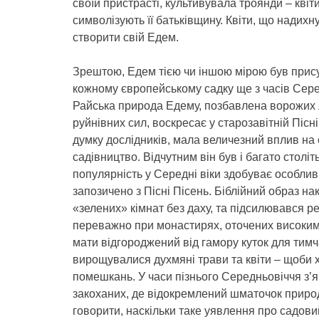
своїй пристрасті, культивувала троянди – квіт
символізують її батьківщину. Квіти, що надих
створити свій Едем.
Зрештою, Едем тією чи іншою мірою був прис
кожному європейському садку ще з часів Сере
Райська природа Едему, позбавлена ворожих 
руйнівних сил, воскресає у старозавітній Пісні
думку дослідників, мала величезний вплив на
садівництво. Відчутним він був і багато століт
популярність у Середні віки здобуває особливи
запозичено з Пісні Пісень. Біблійний образ н
«зелених» кімнат без даху, та підсилювався р
переважно при монастирях, оточених високими
мати відгороджений від гамору куток для тимч
вирощувалися духмяні трави та квіти – щоби 
помешкань. У часи пізнього Середньовіччя з’я
закоханих, де відокремлений шматочок приро
говорити, наскільки таке уявлення про садови