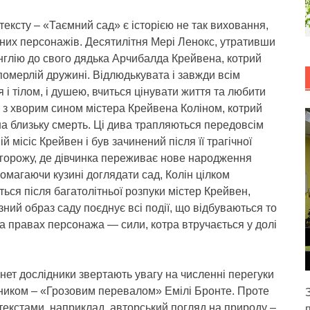
ексту – «Таємний сад» є історією не так виховання,
них персонажів. Десятилітня Мері Ленокс, утративши
в Англію до свого дядька Арчибалда Крейвена, котрий
померлій дружині. Відлюдькувата і завжди всім
 тілом, і душею, вчиться цінувати життя та любити
і з хворим сином містера Крейвена Коліном, котрий
на близьку смерть. Ці дива трапляються передовсім
 місіс Крейвен і був зачинений після її трагічної
 огорожу, де дівчинка переживає нове народження
омагаючи кузині доглядати сад, Колін цілком
ься після багатолітньої розпуки містер Крейвен,
зний образ саду поєднує всі події, що відбуваються то
на правах персонажа — сили, котра втручається у долі
нет дослідники звертають увагу на численні перегуки
ником – «Грозовим перевалом» Емілі Бронте. Проте
текстами, наприклад, авторський погляд на природу –