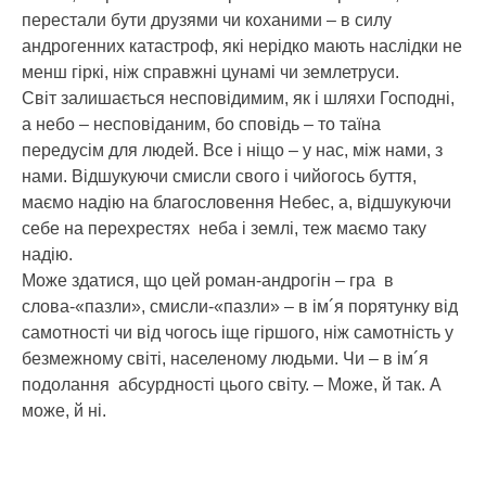
перестали бути друзями чи коханими – в силу
андрогенних катастроф, які нерідко мають наслідки не
менш гіркі, ніж справжні цунамі чи землетруси.
Світ залишається несповідимим, як і шляхи Господні,
а небо – несповіданим, бо сповідь – то таїна
передусім для людей. Все і ніщо – у нас, між нами, з
нами. Відшукуючи смисли свого і чийогось буття,
маємо надію на благословення Небес, а, відшукуючи
себе на перехрестях неба і землі, теж маємо таку
надію.
Може здатися, що цей роман-андрогін – гра в
слова-«пазли», смисли-«пазли» – в ім´я порятунку від
самотності чи від чогось іще гіршого, ніж самотність у
безмежному світі, населеному людьми. Чи – в ім´я
подолання абсурдності цього світу. – Може, й так. А
може, й ні.