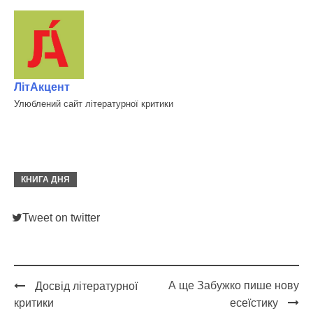
ЛітАкцент
Улюблений сайт літературної критики
КНИГА ДНЯ
Tweet on twitter
А ще Забужко пише нову
Досвід літературної
Post
критики
есеїстику