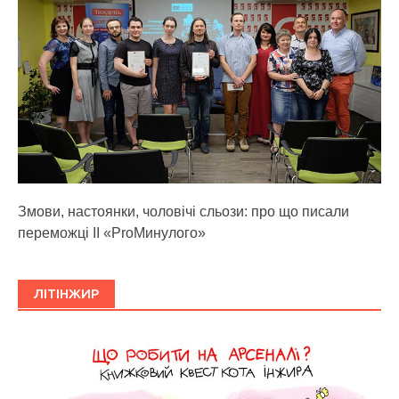
Змови, настоянки, чоловічі сльози: про що писали
переможці ІІ «ProМинулого»
ЛІТІНЖИР