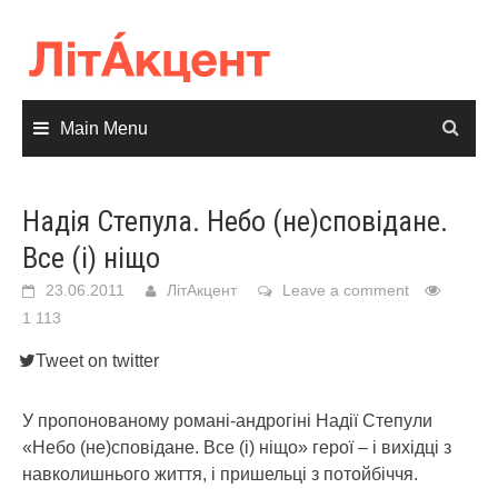
Skip
to
content
Main Menu
Надія Степула. Небо (не)сповідане.
Все (і) ніщо
23.06.2011
ЛітАкцент
Leave a comment
1 113
Tweet on twitter
У пропонованому романі-андрогіні Надії Степули
«Небо (не)сповідане. Все (і) ніщо» герої – і вихідці з
навколишнього життя, і пришельці з потойбіччя.