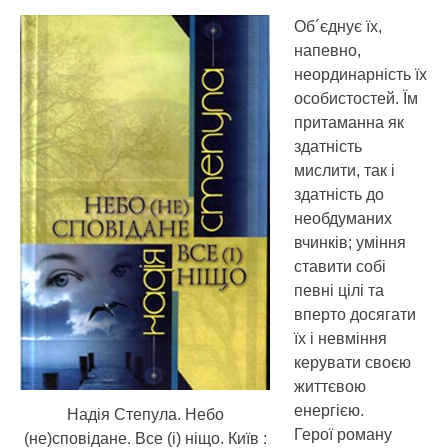
Об´єднує їх,
напевно,
неординарність їх
особистостей. Їм
притаманна як
здатність
мислити, так і
здатність до
необдуманих
вчинків; уміння
ставити собі
певні цілі та
вперто досягати
їх і невміння
керувати своєю
життєвою
енергією.
Надія Степула. Небо
Герої роману
(не)сповідане. Все (і) ніщо. Київ :