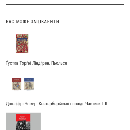
navigation
ВАС МОЖЕ ЗАЦІКАВИТИ
Ґустав Торґні Ліндґрен. Пьольса
Джеффрі Чосер. Кентерберійські оповіді. Частини І, ІІ