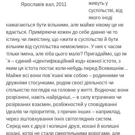
живуть у
Ярославів вал, 2011
суспільстві, від
якого іноді
намагаються бути вільними, але майже нікому це не
вдається. Приміряючи кожен до себе давню чи то
істину, чи лжеістину, що «жити в суспільстві й бути
вільним від суспільства неможливо». У них є часом
тільки імена, але хіба цього мало? Пригадаймо, що ім
´я – єдиний «ідентифікаційний код» кожної істоти, з
яким ця істота постає коли-небудь перед Всевишнім…
Майже всі вони пов´язані між собою – родинними чи
дружніми стосунками, родом своєї діяльності чи
спільністю поглядів на головне у житті. Водночас вони
розрізнені, навіть найрідніші, – в силу втрачених чи
розірваних взаємин, розбіжностей у сповідуванні
ідеалів чи пріоритетів, з причин інших – наприклад,
через зіштовхування їхніх світоглядних систем.
Серед них є друзі і колишні друзі, кохані й колишні
кохані, котрі не стали смертельними ворогами, але