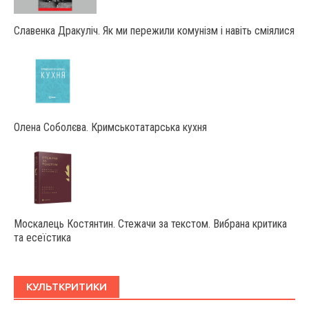
Славенка Дракуліч. Як ми пережили комунізм і навіть сміялися
Олена Соболєва. Кримськотатарська кухня
Москалець Костянтин. Стежачи за текстом. Вибрана критика
та есеїстика
КУЛЬТКРИТИКИ