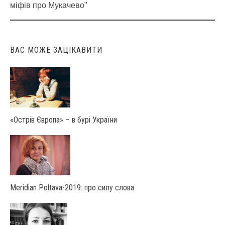
Post
міфів про Мукачево”
navigation
ВАС МОЖЕ ЗАЦІКАВИТИ
«Острів Європа» – в бурі України
Мeridian Poltava-2019: про силу слова