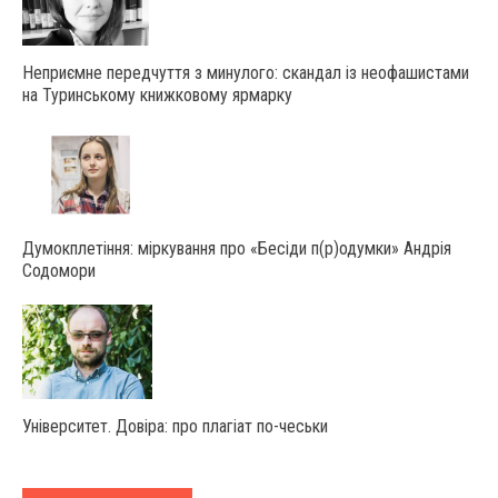
Неприємне передчуття з минулого: скандал із неофашистами
на Туринському книжковому ярмарку
Думокплетіння: міркування про «Бесіди п(р)одумки» Андрія
Содомори
Університет. Довіра: про плагіат по-чеськи