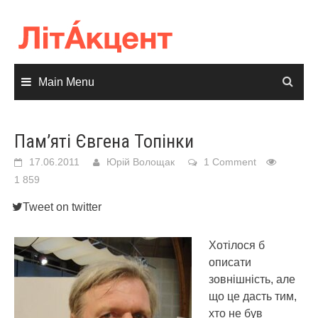
Skip
to
content
Main Menu
Пам’яті Євгена Топінки
17.06.2011
Юрій Волощак
1 Comment
1 859
Tweet on twitter
Хотілося б
описати
зовнішність, але
що це дасть тим,
хто не був