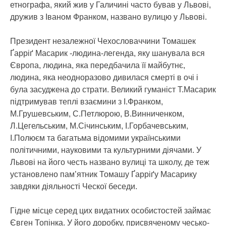
етнографа, який жив у Галичині часто бував у Львові,
дружив з Іваном Франком, названо вулицю у Львові.
Президент незалежної Чехословаччини Томашек
Ґарріґ Масарик -людина-легенда, яку шанувала вся
Європа, людина, яка передбачила її майбутнє,
людина, яка неодноразово дивилася смерті в очі і
була засуджена до страти. Великий гуманіст Т.Масарик
підтримував теплі взаємини з І.Франком,
М.Грушевським, С.Петлюрою, В.Винниченком,
Л.Цегельським, М.Січинським, І.Горбачевським,
І.Полюєм та багатьма відомими українськими
політичними, науковими та культурними діячами. У
Львові на його честь названо вулиці та школу, де теж
установлено пам’ятник Томашу Ґарріґу Масарику
завдяки діяльності Ческої беседи.
Гідне місце серед цих видатних особистостей займає
Євген Топінка. У його доробку, присвяченому чесько-