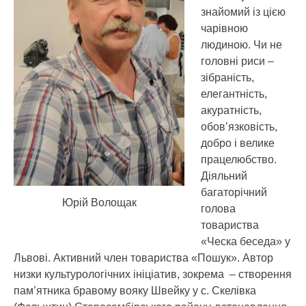
знайомий із цією
чарівною
людиною.
Чи не
головні риси –
зібраність,
елегантність,
акуратність,
обов’язковість,
добро і велике
працелюбство.
Діяльний
багаторічний
Юрій Волощак
голова
товариства
«Ческа беседа» у
Львові. Активний член товариства «Пошук». Автор
низки культурологічних ініціатив, зокрема – створення
пам’ятника бравому вояку Швейку у с. Скелівка