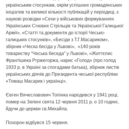
українським стосункам, окрім успішних громадянських
ініціатив та великої кількості публікацій у періодиці, є
наукові розвідки «Сехи у військових формуваннях
Українських Січових Стрільців та Української Галицької
Армії», «Статті та документи до історії Чесько-
галицьких стосунків», «Бесіди з Т.Г.Масариком»,
збірник «Ческа бесіда у Львові», «140 років
товариству “Чеська беседа” у Львові», «Життєпис
Франтішека Ргржегоржа, нарис «Голод» (про голод
1933 р. в Україні за спогадами батька), збірник листів
українських діячів до Президента чеської республіки
«Томаш Масарик і українці».
Євген Вячеславович Топінка народився у 1941 році,
помер на Зелені свята 12 червня 2011 р. о 10 годині,
йдучи до церкви св.Михайла.
Похорон відбувся 15 червня.