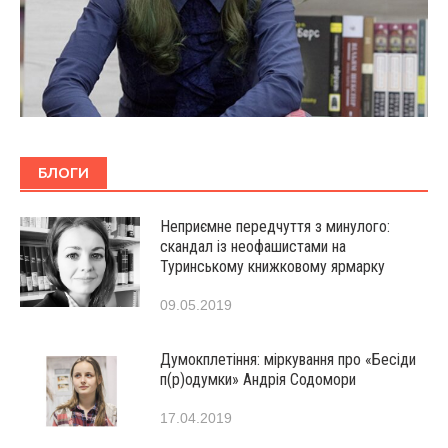
БЛОГИ
Неприємне передчуття з минулого:
скандал із неофашистами на
Туринському книжковому ярмарку
09.05.2019
Думокплетіння: міркування про «Бесіди
п(р)одумки» Андрія Содомори
17.04.2019