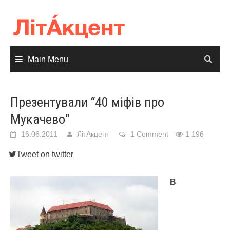
Skip
to
content
Main Menu
Презентували “40 міфів про
Мукачево”
16.06.2011
ЛітАкцент
1 Comment
1 196
Tweet on twitter
В