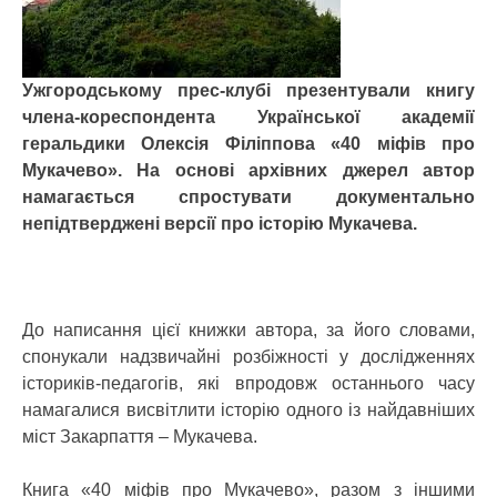
Ужгородському прес-клубі презентували книгу
члена-кореспондента Української академії
геральдики Олексія Філіппова «40 міфів про
Мукачево». На основі архівних джерел автор
намагається спростувати документально
непідтверджені версії про історію Мукачева.
До написання цієї книжки автора, за його словами,
спонукали надзвичайні розбіжності у дослідженнях
істориків-педагогів, які впродовж останнього часу
намагалися висвітлити історію одного із найдавніших
міст Закарпаття – Мукачева.
Книга «40 міфів про Мукачево», разом з іншими