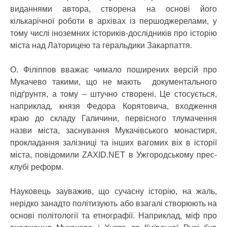
виданнями автора, створена на основі його
кількарічної роботи в архівах із першоджерелами, у
тому числі іноземних істориків-дослідників про історію
міста над Латорицею та геральдики Закарпаття.
О. Філіппов вважає чимало поширених версій про
Мукачево такими, що не мають документального
підґрунтя, а тому – штучно створені. Це стосується,
наприклад, князя Федора Корятовича, входження
краю до складу Галичини, первісного тлумачення
назви міста, заснування Мукачівського монастиря,
прокладання залізниці та інших вагомих віх в історії
міста, повідомили ZAXID.NET в Ужгородському прес-
клубі реформ.
Науковець зауважив, що сучасну історію, на жаль,
нерідко занадто політизують або взагалі створюють на
основі політології та етнографії. Наприклад, міф про