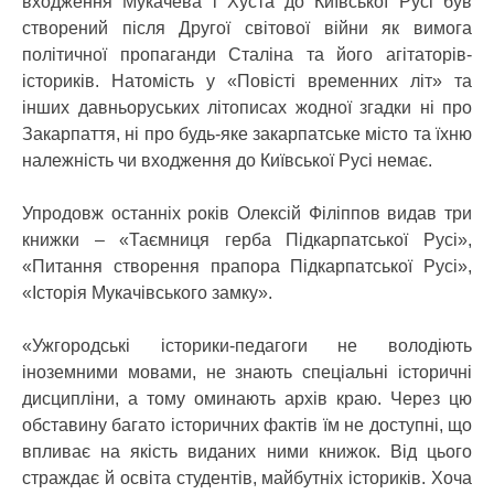
входження Мукачева і Хуста до Київської Русі був
створений після Другої світової війни як вимога
політичної пропаганди Сталіна та його агітаторів-
істориків. Натомість у «Повісті временних літ» та
інших давньоруських літописах жодної згадки ні про
Закарпаття, ні про будь-яке закарпатське місто та їхню
належність чи входження до Київської Русі немає.
Упродовж останніх років Олексій Філіппов видав три
книжки – «Таємниця герба Підкарпатської Русі»,
«Питання створення прапора Підкарпатської Русі»,
«Історія Мукачівського замку».
«Ужгородські історики-педагоги не володіють
іноземними мовами, не знають спеціальні історичні
дисципліни, а тому оминають архів краю. Через цю
обставину багато історичних фактів їм не доступні, що
впливає на якість виданих ними книжок. Від цього
страждає й освіта студентів, майбутніх істориків. Хоча