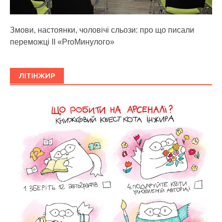
Змови, настоянки, чоловічі сльози: про що писали
переможці ІІ «ProМинулого»
ЛІТІНЖИР