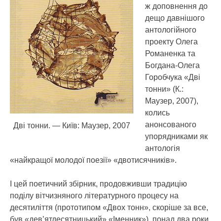
ж доповнення до
дещо давнішого
антологійного
проекту Олега
Романенка та
Богдана-Олега
Горобчука «Дві
тонни» (К.:
Маузер, 2007),
колись
анонсованого
Дві тонни. — Київ: Маузер, 2007
упорядниками як
антологія
«найкращої молодої поезії» «двотисячників».
І цей поетичний збірник, продовживши традицію
поділу вітчизняного літературного процесу на
десятиліття (прототипом «Двох тонн», скоріше за все,
був «дев’ятдесятницький» «Іменник»), понад два роки