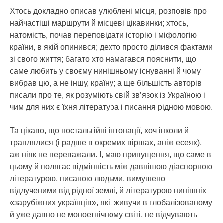
Хтось докладно описав улюблені місця, розповів про
найчастіші маршрути й місцеві цікавинки; хтось,
натомість, почав переповідати історію і міфологію
країни, в якій опинився; дехто просто ділився фактами
зі свого життя; багато хто намагався пояснити, що
саме любить у своєму нинішньому існуванні й чому
вибрав цю, а не іншу, країну; а ще більшість авторів
писали про те, як розуміють свій зв’язок із Україною і
чим для них є їхня література і писання рідною мовою.
Та цікаво, що ностальгійні інтонації, хоч інколи й
траплялися (і радше в окремих віршах, аніж есеях),
аж ніяк не переважали. І, маю припущення, що саме в
цьому й полягає відмінність між давнішою діаспорною
літературою, писаною людьми, вимушено
відлученими від рідної землі, й літературою нинішніх
«зарубіжних українців», які, живучи в глобалізованому
й уже давно не моноетнічному світі, не відчувають