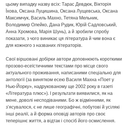
цьому випадку назву всіх: Тарас Девдюк, Вікторія
Їхова, Оксана Луцишина, Оксана Лущевська, Оксана
Максимчук, Василь Махно, Тетяна Мельник,
Володимир Олейко, Дана Рудик, Юрій Садловський,
Анна Хромова, Марія Шунь), а й зробили спробу
показати, з чого виникає ця література й чим вона є
для кожного з названих літераторів.
Свої віршовані добірки автори доповнюють короткими
прозово-есеїстичними текстами про місце свого
актуального проживання, написаними спеціально для
антології (за винятком есею Василя Махна «Поет у
Нью-Йорку», надрукованому ще 2002 року в газеті
«Література плюс»). І результати виявилися, як на
мене, доволі несподіваними. Бо ж відмінними, як
з’ясувалося, є не лише географічні, побутові й усілякі
інші реалії, а й форма оповіді авторів про своє
теперішнє життя, а відтак і спосіб його осмислення.