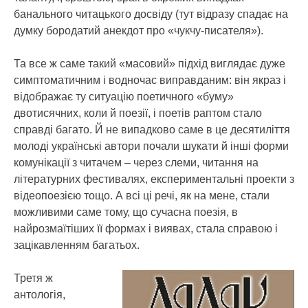
банального читацького досвіду (тут відразу спадає на
думку бородатий анекдот про «чукчу-писателя»).
Та все ж саме такий «масовий» підхід виглядає дуже
симптоматичним і водночас виправданим: він якраз і
відображає ту ситуацію поетичного «буму»
двотисячних, коли й поезії, і поетів раптом стало
справді багато. Й не випадково саме в це десятиліття
молоді українські автори почали шукати й інші форми
комунікації з читачем – через слеми, читання на
літературних фестивалях, експериментальні проекти з
відеопоезією тощо. А всі ці речі, як на мене, стали
можливими саме тому, що сучасна поезія, в
найрозмаїтіших її формах і виявах, стала справою і
зацікавленням багатьох.
Третя ж
антологія,