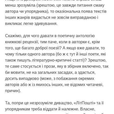
менш зрозуміла (зрештою, це завжди питання смаку
автора чи упорядника), то оказіональна поява текстів
інших жанрів видається не зовсім виправданою і
викликає легке здивування.
Скажімо, для чого давати в поетичну антологію
книжкові рецензії, тим паче, коли в авторки є, крім
того, ще багато доброї поезії? А якщо вже давати, то
чому тільки одного автора (бо ж є тут й інші поети, які
також пишуть літературно-критичні статті)? Зрештою,
те саме стосується і прози, яку в збірник включено, так
би мовити, не на загальних засадах, а здається,
досить випадково (може, з побажання окремих
авторів або ж із якихось інших, не відомих читачеві,
причин).
Та, попри це незрозуміле дивацтво, «ЛітПошті» та її
упорядникам треба віддати й належне. Власне,