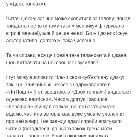
у «Двох тоннах»).
Читач цілком логічно може схопитися за голову: понад
тридцять поетів (у тому-таки «Іменнику» фігурувало
втричі менше!), але й це ще не всі. Бо ж і до них існує
альтернатива, до того ж, така численна.
Та чи справді вся ця поезія така талановита й цікава,
щоб витрачати на неї свої час і зусилля?
І тут можу висловити тільки свою суб’єктивну думку: і
так, і ні. Звичайно ж, не все з надрукованого в
«ЛітПошті» (як і, зрештою, в «Двох тоннах») видається
однаково вартісним. Часом дратує і засилля
«верлібрів» (пишу в лапках, бо, як багатьом уже
відомо, частина авторів має дуже умовне уявлення
про цей жанр), і не завжди вдалі спроби епатувати
читача (погодьтеся, до цього також треба мати
талант), і, зрештою, брак в окремих випадках