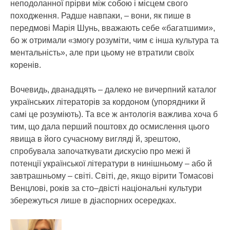
неподоланної прірви між собою і місцем свого
походження. Радше навпаки, – вони, як пише в
передмові Марія Шунь, вважають себе «багатшими»,
бо ж отримали «змогу розуміти, чим є інша культура та
ментальність», але при цьому не втратили своїх
коренів.
Вочевидь, дванадцять – далеко не вичерпний каталог
українських літераторів за кордоном (упорядники й
самі це розуміють). Та все ж антологія важлива хоча б
тим, що дала перший поштовх до осмислення цього
явища в його сучасному вигляді й, зрештою,
спробувала започаткувати дискусію про межі й
потенції української літератури в нинішньому – або й
завтрашньому – світі. Світі, де, якщо вірити Томасові
Венцлові, років за сто–двісті національні культури
збережуться лише в діаспорних осередках.