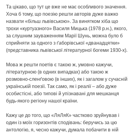
Та цікаво, що тут це вже не має особливого значення.
Хоча б тому, що поезію решти авторів дуже важко
назвати «більш львівською». За винятком хіба що
трохи «куртуазного» Василя Мицька (1978 р.н.), якого,
за слушним зауваженням Марії Шунь, можна було б
сприйняти за одного з ґаборівської «дванадцятки»
(представника львівської літературної богеми 1930-х).
Мова ж решти поетів є такою ж, умовно кажучи,
літературною (в одних випадках) або такою ж
розмовно-сленґовою (в інших), як і загалом у сучасній
українській поезії. Так само, як і реалії – або дуже
особистісні, або типові й упізнавані для мешканця
будь-якого регіону нашої країни.
Кажу це до того, що «ЛяЛяК» частково зруйнував і
один із моїх горизонтів сподівань: беручись за цю
антологію, я, чесно кажучи, думала побачити в ній