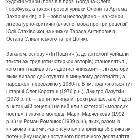
художні жанри (поезія в прозі Богдана-Олега
Горобчука, а також прозові уривки Олени та Артема
Захарченків), а й – зовсім несподівано – на жанри
літературно-критичні (власне, мова про три рецензії
Юлії Стахівської на книжки Тараса Антиповича,
Остапа Сливинського та Іри Цілик).
Загалом, основу «ЛітПошти» (а до антології увійшли
тексти аж тридцяти чотирьох авторів) становлять ті,
кого нині називають «двотисячниками» – літератори,
яким випало дебютувати в минулому десятилітті, а
народжені переважно у 1980-ті. Втім, трапляються тут
і старші Олег Короташ (1976 р.н.), Дмитро Лазуткін
(1978 р.н.), — вони починали трохи раніше, але й досі
в читацькій рецепції не вийшли з категорії «молодих
поетів»; і значно молодші Марія Марченкова (1992
р.н.) чи Роман Романюк (1989 р.н.), яких, разом із
кількома іншими, «анонсують» наприкінці збірника як
потенційну надію наступного поетичного десятиліття.