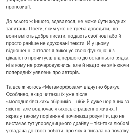
пропозиції.
До всього ж іншого, здавалося, не може бути жодних
запитань. Поети, яким уже не треба доводити, що
вони вміють добре писати, подають свої нові або й
просто раніше не друковані тексти. Й у цьому
відношенні антологія виконує свою функцію: її з
цікавістю прочитуєш від першого до останнього рядка,
ні в кому не розчаровуючись, але й надто не змінюючи
попередніх уявлень про авторів.
Та все ж чогось «Метаморфозам» відчутно бракує.
Особливо, якщо читаєш їх уже після
«молодняківських» збірників – ніби й дуже нерівних за
якістю, але водночас якихось страшенно живих. І
якраз у такому порівнянні починаєш розуміти, що не
вистачає тут упорядницького драйву – тієї-таки любові
укладача до своєї роботи, про яку я писала на початку.