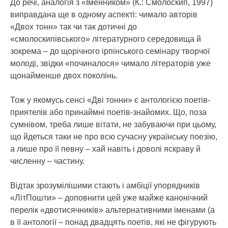
До речі, аналогія з «Іменником» (К.: Смолоскип, 1997)
виправдана ще в одному аспекті: чимало авторів
«Двох тонн» так чи так дотичні до
«смолоскипівського» літературного середовища й
зокрема – до щорічного ірпінського семінару творчої
молоді, звідки «починалося» чимало літераторів уже
щонайменше двох поколінь.
Тож у якомусь сенсі «Дві тонни» є антологією поетів-
приятелів або принаймні поетів-знайомих. Що, поза
сумнівом, треба лише вітати, не забуваючи при цьому,
що йдеться таки не про всю сучасну українську поезію,
а лише про її певну – хай навіть і доволі яскраву й
численну – частину.
Відтак зрозумілішими стають і амбіції упорядників
«ЛітПошти» – доповнити цей уже майже канонічний
перелік «двотисячників» альтернативними іменами (а
в її антології – понад двадцять поетів, які не фігурують