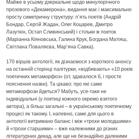
Майже в усьому дзеркальне щодо минулорічного
прозового «Декамерона», видання має і максимально
просту симетричну структуру: п’ять поетів (Андрій
Бондар, Сергій Жадан, Олег Коцарев, Дмитро
Лазуткін, Остап Сливинський) і стільки ж поеток
(Маріанна Кіяновська, Галина Крук, Богдана Матіяш,
Світлана Поваляєва, Мар’яна Савка).
170 віршів антології, як дізнаємося з короткого анонсу
на останній сторінці палітурки, «відбивають» «10 років
поетичних метаморфоз» (от, здавалося б, і просте
пояснення назви). Та цікаво: про які саме
метаморфози йдеться? Мабуть, усе-таки не
індивідуальні (у поетиці кожного окремо взятого
автора), а більш загальні – в українському поетичному
процесі як такому. І, напевно, саме для цього в
антології витримано баланс і між «трохи молодшими»
й «трохи старшими» – вже належними до різних
літературних декад, але ще не безнадійно далекими