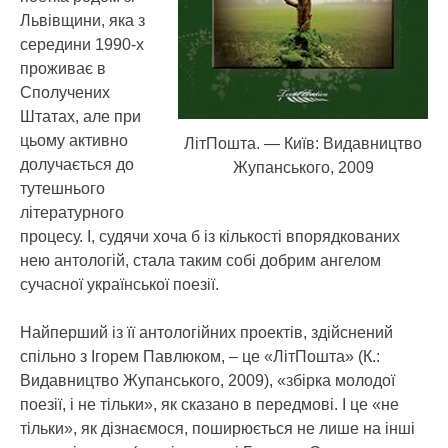
Львівщини, яка з
середини 1990-х
проживає в
Сполучених
Штатах, але при
цьому активно
ЛітПошта. — Київ: Видавництво
долучається до
Жупанського, 2009
тутешнього
літературного
процесу. І, судячи хоча б із кількості впорядкованих
нею антологій, стала таким собі добрим ангелом
сучасної української поезії.
Найперший із її антологійних проектів, здійснений
спільно з Ігорем Павлюком, – це «ЛітПошта» (К.:
Видавництво Жупанського, 2009), «збірка молодої
поезії, і не тільки», як сказано в передмові. І це «не
тільки», як дізнаємося, поширюється не лише на інші