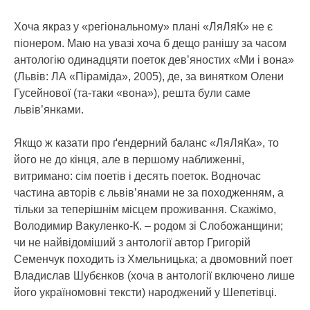
Хоча якраз у «регіональному» плані «ЛяЛяК» не є
піонером. Маю на увазі хоча б дещо ранішу за часом
антологію одинадцяти поеток дев’яностих «Ми і вона»
(Львів: ЛА «Піраміда», 2005), де, за винятком Олени
Гусейнової (та-таки «вона»), решта були саме
львів’янками.
Якщо ж казати про ґендерний баланс «ЛяЛяКа», то
його не до кінця, але в першому наближенні,
витримано: сім поетів і десять поеток. Водночас
частина авторів є львів’янами не за походженням, а
тільки за теперішнім місцем проживання. Скажімо,
Володимир Вакуленко-К. – родом зі Слобожанщини;
чи не найвідоміший з антології автор Григорій
Семенчук походить із Хмельницька; а двомовний поет
Владислав Шубєнков (хоча в антології включено лише
його україномовні тексти) народжений у Шепетівці.