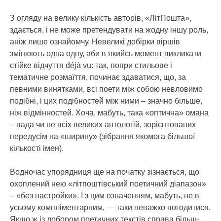
З огляду на велику кількість авторів, «ЛітПошта»,
здається, і не може претендувати на жодну іншу роль,
аніж лише ознайомчу. Невеликі добірки віршів
змінюють одна одну, аби в якийсь момент викликати
стійке відчуття déjà vu: так, попри стильове і
тематичне розмаїття, починає здаватися, що, за
певними винятками, всі поети між собою невловимо
подібні, і цих подібностей між ними – значно більше,
ніж відмінностей. Хоча, мабуть, така «оптична» омана
– вада чи не всіх великих антологій, зорієнтованих
передусім на «ширину» (зібрання якомога більшої
кількості імен).
Водночас упорядниця ще на початку зізнається, що
охоплений нею «літпоштівський поетичний діапазон»
– «без настройки». І з цим означенням, мабуть, не в
усьому компліментарним, — таки неважко погодитися.
Якщо ж із добором поетичних текстів справа більш-