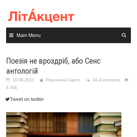
Skip
to
content
Main Menu
Поезія не вроздріб, або Сенс
антологій
10.06.2011
Роксоляна Свято
34 Comments
8 345
Tweet on twitter