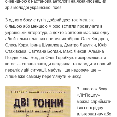
очевидною є настанова антології на якнайповніший
зріз молодої української поезії.
З одного боку, є тут із добрий десяток імен, які
більшою або меншою мірою встигли прозвучати в
українській літературі, а дехто з авторів має вже одну
або й кілька власних поетичних збірок. Олег Коцарев,
Олесь Корж, Ірина Шувалова, Дмитро Лазуткін, Юлія
Стахівська, Світлана Богдан, Макс Лижов, Альбіна
Позднякова, Богдан-Олег Горобчук: виокремлювати
когось – справа завжди невдячна, та наводити повний
перелік у цій ситуації, мабуть, іще недоречніше, –
ліпше вже самому переглянути книжку.
З іншого ж боку,
«ЛітПошту»
можна сприймати
і як своєрідну
альтернативу або