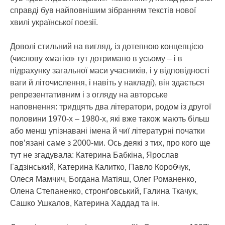
справді був найповнішим зібранням текстів нової
хвилі української поезії.
Доволі стильний на вигляд, із дотепною концепцією
(числову «магію» тут дотримано в усьому – і в
підрахунку загальної маси учасників, і у відповідності
ваги й літочислення, і навіть у накладі), він здається
репрезентативним і з огляду на авторське
наповнення: тридцять два літератори, родом із другої
половини 1970-х – 1980-х, які вже також мають більш
або менш упізнавані імена й чиї літературні початки
пов’язані саме з 2000-ми. Ось деякі з тих, про кого ще
тут не згадувала: Катерина Бабкіна, Ярослав
Гадзінський, Катерина Калитко, Павло Коробчук,
Олеся Мамчич, Богдана Матіяш, Олег Романенко,
Олена Степаненко, стронґовський, Галина Ткачук,
Сашко Ушкалов, Катерина Хаддад та ін.