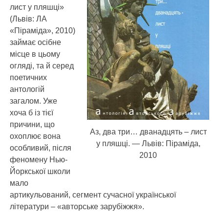
лист у пляшці»
(Львів: ЛА
«Піраміда», 2010)
займає осібне
місце в цьому
огляді, та й серед
поетичних
антологій
загалом. Уже
хоча б із тієї
причини, що
Аз, два три… дванадцять – лист
охоплює вона
у пляшці. — Львів: Піраміда,
особливий, після
2010
феномену Нью-
Йоркської школи
мало
артикульований, сегмент сучасної української
літератури – «авторське зарубіжжя».