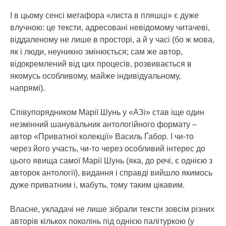
І в цьому сенсі метафора «листа в пляшці» є дуже
влучною: це тексти, адресовані невідомому читачеві,
віддаленому не лише в просторі, а й у часі (бо ж мова,
як і люди, неуникно змінюється; сам же автор,
відокремлений від цих процесів, розвивається в
якомусь особливому, майже індивідуальному,
напрямі).
Співупорядником Марії Шунь у «АЗі» став іще один
незмінний шанувальник антологійного формату –
автор «Приватної колекції» Василь Ґабор. І чи-то
через його участь, чи-то через особливий інтерес до
цього явища самої Марії Шунь (яка, до речі, є однією з
авторок антології), видання і справді вийшло якимось
дуже приватним і, мабуть, тому таким цікавим.
Власне, укладачі не лише зібрали тексти зовсім різних
авторів кількох поколінь під однією палітуркою (у