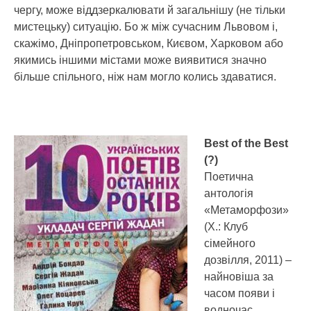
чергу, може віддзеркалювати й загальнішу (не тільки
мистецьку) ситуацію. Бо ж між сучасним Львовом і,
скажімо, Дніпропетровськом, Києвом, Харковом або
якимись іншими містами може виявитися значно
більше спільного, ніж нам могло колись здаватися.
Best of the Best
(?)
Поетична
антологія
«Метаморфози»
(Х.: Клуб
сімейного
дозвілля, 2011) –
найновіша за
часом появи і
водночас