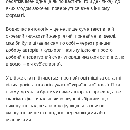
десятків імен одне (а як пощастить, то й декілька), до
яких згодом захочеш повернутися вже в іншому
форматі.
Водночас антологія – це не лише сума текстів, а й
окремий книжковий жанр, який, принаймні в ідеалі,
мав би бути цікавим сам по собі – через принцип
добору авторів, якусь оригінальну ідею чи просто
добрий літературний смак упорядника (хоч останнє, як
відомо, – річ суб’єктивна).
У цій же статті йтиметься про найпомітніші за останні
кілька років антології сучасної української поезії. При
цьому, до уваги братиму саме авторські проекти, а не,
скажімо, фестивальні чи конкурсні збірники, що
виконують радше архівну функцію й зазвичай
уміщують чи не все подане переможцями або
учасниками.