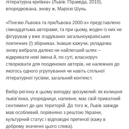
літературна криївка» (Львів: Піраміда, 2010),
впорядкована, знову ж, Марією Шунь.
«Поезію Львова та приЛьвова 2000-х» представлено
сімнадцятьма авторами, та при цьому, жоден із них не
фігурував у вже згадуваних загальноукраїнських
поетичних (!) збірниках. Інакше кажучи, укладачка
знову вибрала далеко не найлегший шлях –
відкривати нові імена й, по суті, власноруч
створювати для поодиноких авторів, не належних до
якогось одного угрупування чи навіть спільної
літературної тусівки, загальний контекст.
Вибір регіону в цьому випадку зрозумілий: як колишня
львів’янка, упорядниця, напевне, має свій приватний
сентимент до цих територій. До того ж, Львів завжди
мав особливий, порівняно з рештою України,
культурний статус і відповідні претензії (кажу в
доброму значенні цього слова).