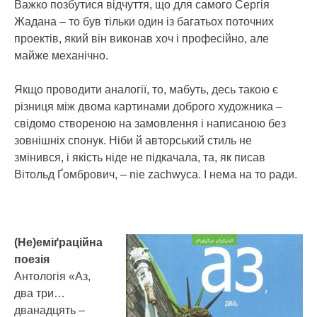
Важко позбутися відчуття, що для самого Сергія
Жадана – то був тільки один із багатьох поточних
проектів, який він виконав хоч і професійно, але
майже механічно.
Якщо проводити аналогії, то, мабуть, десь такою є
різниця між двома картинами доброго художника –
свідомо створеною на замовлення і написаною без
зовнішніх спонук. Ніби й авторський стиль не
змінився, і якість ніде не підкачала, та, як писав
Вітольд Ґомбрович, – nie zachwyca. І нема на то ради.
(Не)еміґраційна
поезія
Антологія «Аз,
два три…
дванадцять –