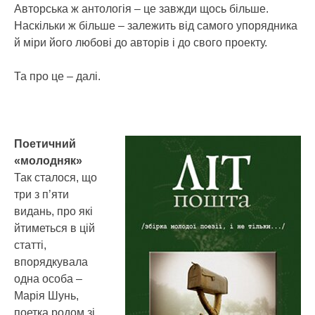
Авторська ж антологія – це завжди щось більше.
Наскільки ж більше – залежить від самого упорядника
й міри його любові до авторів і до свого проекту.
Та про це – далі.
Поетичний
«молодняк»
Так сталося, що
три з п’яти
видань, про які
йтиметься в цій
статті,
впорядкувала
одна особа –
Марія Шунь,
поетка родом зі