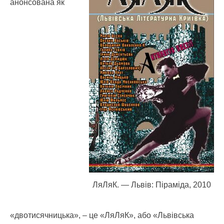
анонсована як
ЛяЛяК. — Львів: Піраміда, 2010
«двотисячницька», – це «ЛяЛяК», або «Львівська