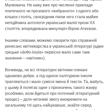
Малковича. Не кажу вже про численні приклади
поетичного чи прозового «вибраного» з одного або
кількох століть, своєрідним піком чого стала майже
непідйомна антологія української малої прози ХХ
століття, впорядкована минулоріч Вірою Агеєвою.
Іншими словами, можемо говорити про справжній
ренесанс квітникарства в українській літературі (адже
грецьке «άνθο-λογία» первісно мало саме таке
значення – «квітник»).
Вочевидь, не всі літературні квітники плекані
однаково добре, а під однією палітуркою інколи
трапляються і мало сумісні імена й тексти. Та, мабуть,
у цьому й полягає одне з призначень такого жанру
(особливо, коли йдеться про поточний літературний
процес) – дати читачеві змогу виокремити на
загальному тлі щось найцікавіше, знайти серед