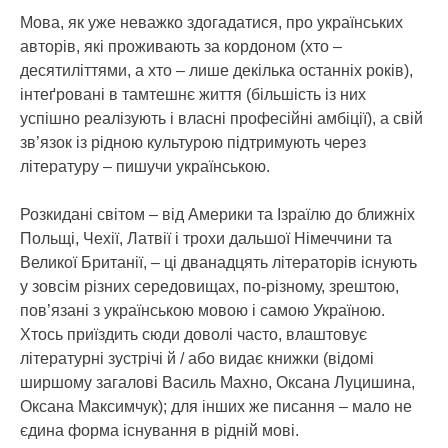
Мова, як уже неважко здогадатися, про українських
авторів, які проживають за кордоном (хто –
десятиліттями, а хто – лише декілька останніх років),
інтеґровані в тамтешнє життя (більшість із них
успішно реалізують і власні професійні амбіції), а свій
зв’язок із рідною культурою підтримують через
літературу – пишучи українською.
Розкидані світом – від Америки та Ізраїлю до ближніх
Польщі, Чехії, Латвії і трохи дальшої Німеччини та
Великої Британії, – ці дванадцять літераторів існують
у зовсім різних середовищах, по-різному, зрештою,
пов’язані з українською мовою і самою Україною.
Хтось приїздить сюди доволі часто, влаштовує
літературні зустрічі й / або видає книжки (відомі
ширшому загалові Василь Махно, Оксана Луцишина,
Оксана Максимчук); для інших же писання – мало не
єдина форма існування в рідній мові.