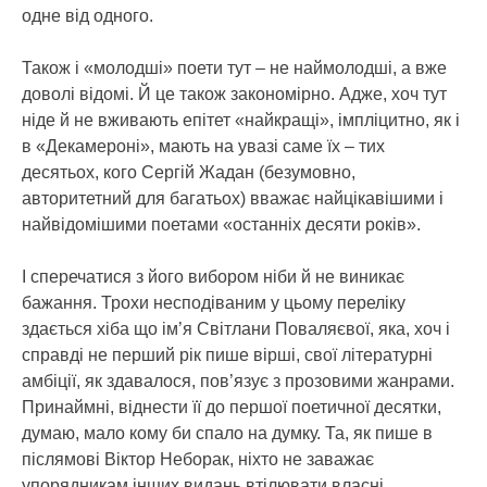
одне від одного.
Також і «молодші» поети тут – не наймолодші, а вже
доволі відомі. Й це також закономірно. Адже, хоч тут
ніде й не вживають епітет «найкращі», імпліцитно, як і
в «Декамероні», мають на увазі саме їх – тих
десятьох, кого Сергій Жадан (безумовно,
авторитетний для багатьох) вважає найцікавішими і
найвідомішими поетами «останніх десяти років».
І сперечатися з його вибором ніби й не виникає
бажання. Трохи несподіваним у цьому переліку
здається хіба що ім’я Світлани Поваляєвої, яка, хоч і
справді не перший рік пише вірші, свої літературні
амбіції, як здавалося, пов’язує з прозовими жанрами.
Принаймні, віднести її до першої поетичної десятки,
думаю, мало кому би спало на думку. Та, як пише в
післямові Віктор Неборак, ніхто не заважає
упорядникам інших видань втілювати власні