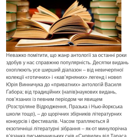
Неважко помітити, що жанр антології за останні роки
здобув у нас справжню популярність.
Десятки видань
охоплюють усе ширший діапазон – від невичерпної
колекції «готичних» і «кав’ярняних» легенд і новел
Юрія Винничука до «приватних» антологій Василя
Ґабора; від традиційних (напів)наукових видань,
пов’язаних із певним періодом чи явищем
(Розстріляне Відродження, Празька і Нью-йоркська
школи тощо), – до щорічних збірників літературних
конкурсів і фестивалів. Часом трапляються й
екзотичніші літературні зібрання – як-от минулорічна
в’язанка письменницьких снів «Сновиди» від Тараса