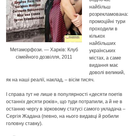
найбільш
розрекламована:
промоційні тури
проходили в
кількох
найбільших
Метаморфози. — Харків: Клуб
українських
сімейного дозвілля, 2011
містах, а саме
видання має
доволі великий,
як на наші реалії, наклад, – вісім тисяч.
І справа тут не лише в популярності «десяти поетів
останніх десяти років», що туди потрапили, а й не в
останню чергу в зірковому статусі самого укладача –
Сергія Жадана (певно, на нього видавці й робили
головну ставку).