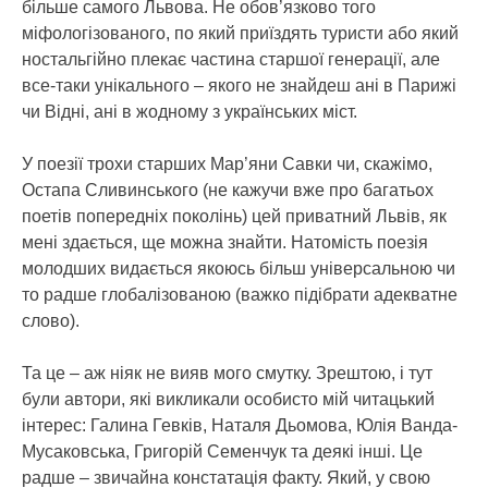
більше самого Львова. Не обов’язково того
міфологізованого, по який приїздять туристи або який
ностальгійно плекає частина старшої генерації, але
все-таки унікального – якого не знайдеш ані в Парижі
чи Відні, ані в жодному з українських міст.
У поезії трохи старших Мар’яни Савки чи, скажімо,
Остапа Сливинського (не кажучи вже про багатьох
поетів попередніх поколінь) цей приватний Львів, як
мені здається, ще можна знайти. Натомість поезія
молодших видається якоюсь більш універсальною чи
то радше глобалізованою (важко підібрати адекватне
слово).
Та це – аж ніяк не вияв мого смутку. Зрештою, і тут
були автори, які викликали особисто мій читацький
інтерес: Галина Гевків, Наталя Дьомова, Юлія Ванда-
Мусаковська, Григорій Семенчук та деякі інші. Це
радше – звичайна констатація факту. Який, у свою