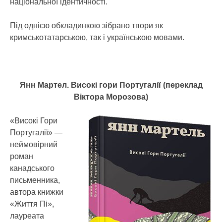
національної ідентичності.
Під однією обкладинкою зібрано твори як
кримськотатарською, так і українською мовами.
Янн Мартел. Високі гори Португалії (переклад
Віктора Морозова)
«Високі Гори
Португалії» —
неймовірний
роман
канадського
письменника,
автора книжки
«Життя Пі»,
лауреата