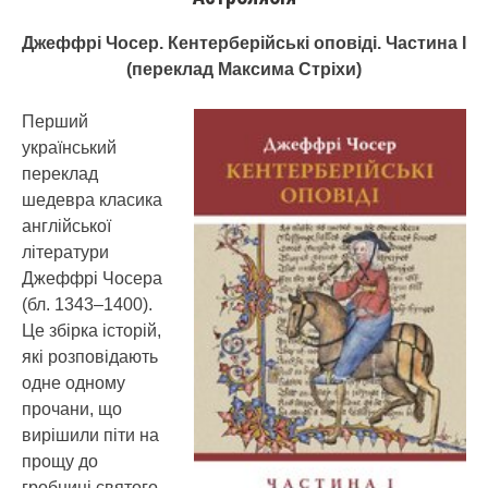
Джеффрі Чосер. Кентерберійські оповіді. Частина І
(переклад Максима Стріхи)
Перший
український
переклад
шедевра класика
англійської
літератури
Джеффрі Чосера
(бл. 1343–1400).
Це збірка історій,
які розповідають
одне одному
прочани, що
вирішили піти на
прощу до
гробниці святого