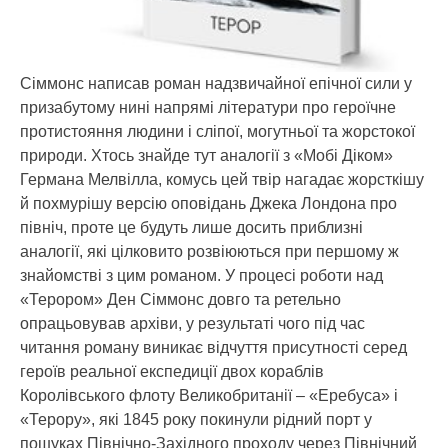
Сіммонс написав роман надзвичайної епічної сили у
призабутому нині напрямі літератури про героїчне
протистояння людини і сліпої, могутньої та жорстокої
природи. Хтось знайде тут аналогії з «Мобі Діком»
Германа Мелвілла, комусь цей твір нагадає жорсткішу
й похмурішу версію оповідань Джека Лондона про
північ, проте це будуть лише досить приблизні
аналогії, які цілковито розвіюються при першому ж
знайомстві з цим романом. У процесі роботи над
«Терором» Ден Сіммонс довго та ретельно
опрацьовував архіви, у результаті чого під час
читання роману виникає відчуття присутності серед
героїв реальної експедиції двох кораблів
Королівського флоту Великобританії – «Еребуса» і
«Терору», які 1845 року покинули рідний порт у
пошуках Північно-Західного проходу через Північний