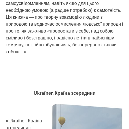
самоусвідомленням, навіть якщо для цього
необхідною умовою (а радше потребою) є самотність.
Ця книжка — про творчу взаємодію людини з
природою та водночас осмислення людської природи і
про те, як важливо «проростати з себе, над собою,
сміливо і безстрашно, і радісно летіти в найяснішу
темряву, постійно збуваючись, безперервно стаючи
собою…»
Ukraїner. Країна зсередини
«Ukraїner. Країна
зсередини» — ​