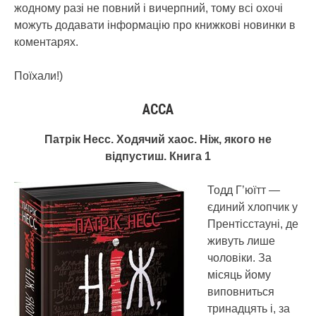
жодному разі не повний і вичерпний, тому всі охочі
можуть додавати інформацію про книжкові новинки в
коментарях.
Поїхали!)
АССА
Патрік Несс. Ходячий хаос. Ніж, якого не
відпустиш. Книга 1
Тодд Г’юїтт —
єдиний хлопчик у
Прентісстауні, де
живуть лише
чоловіки. За
місяць йому
виповниться
тринадцять і, за