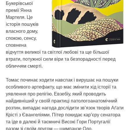
Букерівської
премії Янна
Мартеля. Це
історія пошуків
власного дому,
спокою, сенсу,
сповнена
відчуття великої та світлої любові та ще більшої
втрати, потужної сили віри та безпорадності перед
обличчям смерті.
Томас починає ходити навспак і вирушає на пошуки
особливого артефакту, що має змінити хід історії та
уявлення про релігію. Евзебіу, який проводить
найдивніший у своїй практиці патолого­анатомічний
розтин, випадає нагода дослідити звʼязок творів Аґати
Крісті з Євангеліями. Пітер покидає кар’єру сенатора
та їде в далекі й таємничі Високі Гори Португалії
разом зі своїм другом — шимпанзе Одо.