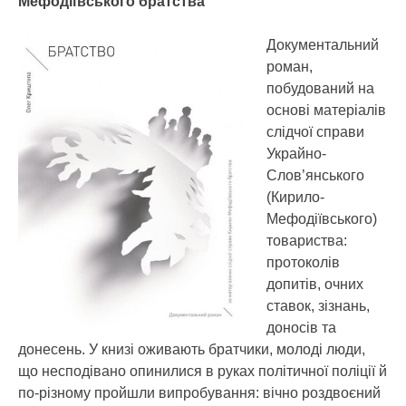
Мефодіївського братства
Документальний
роман,
побудований на
основі матеріалів
слідчої справи
Украйно-
Слов’янського
(Кирило-
Мефодіївського)
товариства:
протоколів
допитів, очних
ставок, зізнань,
доносів та
донесень. У книзі оживають братчики, молоді люди,
що несподівано опинилися в руках політичної поліції й
по-різному пройшли випробування: вічно роздвоєний