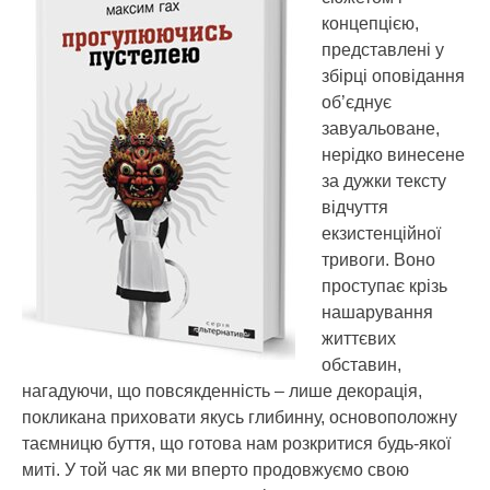
концепцією,
представлені у
збірці оповідання
об’єднує
завуальоване,
нерідко винесене
за дужки тексту
відчуття
екзистенційної
тривоги. Воно
проступає крізь
нашарування
життєвих
обставин,
нагадуючи, що повсякденність – лише декорація,
покликана приховати якусь глибинну, основоположну
таємницю буття, що готова нам розкритися будь-якої
миті. У той час як ми вперто продовжуємо свою