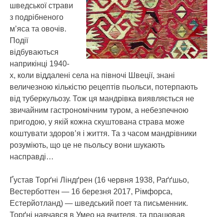
шведської страви
з подрібненого
м’яса та овочів.
Події
відбуваються
наприкінці 1940-
х, коли віддалені села на півночі Швеції, знані
величезною кількістю рецептів пьольси, потерпають
від туберкульозу. Тож ця мандрівка виявляється не
звичайним гастрономічним туром, а небезпечною
пригодою, у якій кожна скуштована страва може
коштувати здоров’я і життя. Та з часом мандрівники
розуміють, що це не пьольсу вони шукають
насправді…
Ґустав Торґні Ліндґрен (16 червня 1938, Раґґшьо,
Вестерботтен — 16 березня 2017, Рімфорса,
Естерйотланд) — шведський поет та письменник.
Торґні навчався в Умео на вчителя, та працював