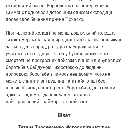
Льодовитий океан. Кораблі так і не повернулися, і
Сіммонс водночас з детальним описом експедиції
подає своє бачення причин її фіаско.
Північ, лютий холод і не менш дошкульний голод, а
також смерть від надприродного чогось, яка повсякчас
чаїться десь поряд, раз у раз забираючи життя
учасників експедиції. На тлі у буквальному сенсі
смертельно-прекрасних пейзажів півночі відбувається
боротьба з байдужою і жорстокою до людини
природою, боротьба з чимось невідомим, чого не
можуть спинити ані рушниці, ані найлютіші бурі
північної зими, врешті-решт, боротьба одне з одним,
адже, як відомо з давніх-давен, людина –
найстрашніший і найжорстокіший звір.
Віват
Тетяна Трофименко. #окололітературне