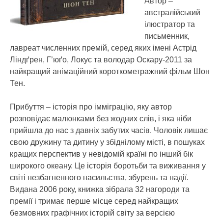
Автор –
австралійський
ілюстратор та
письменник,
лавреат численних премій, серед яких імені Астрід
Ліндґрен, Г’юґо, Локус та володар Оскару-2011 за
найкращий анімаційний короткометражний фільм Шон
Тен.
Прибуття – історія про імміграцію, яку автор
розповідає малюнками без жодних слів, і яка ніби
прийшла до нас з давніх забутих часів. Чоловік лишає
свою дружину та дитину у збіднілому місті, в пошуках
кращих перспектив у невідомій країні по інший бік
широкого океану. Це історія боротьби та виживання у
світі незбагненного насильства, збурень та надії.
Видана 2006 року, книжка зібрала 32 нагороди та
премії і тримає перше місце серед найкращих
безмовних графічних історій світу за версією