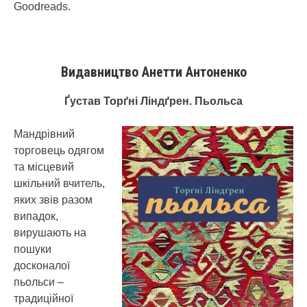
Goodreads.
Видавництво Анетти Антоненко
Ґустав Торґні Ліндґрен. Пьольса
Мандрівний
торговець одягом
та місцевий
шкільний вчитель,
яких звів разом
випадок,
вирушають на
пошуки
досконалої
пьольси –
традиційної