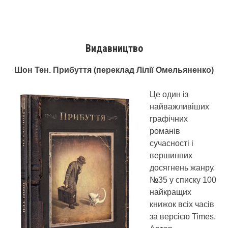
Видавництво
Шон Тен. Прибуття (переклад Лілії Омельяненко)
Це один із
найважливіших
графічних
романів
сучасності і
вершинних
досягнень жанру.
№35 у списку 100
найкращих
книжок всіх часів
за версією Times.