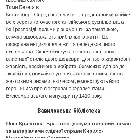
Томи Бекета в
Кентербері. Серед оповідачів — представники майже
всіх верств тогочасного англійського суспільства, а
їхні розповіді, вельми різноманітні за тематикою,
влучно відображають триб їхнього життя. Це
своєрідна енциклопедія життя середньовічного
суспільства. Окрім блискучої неповторної іронії,
властивої стилю цього шедевра, для нього характерні
жвавість, нескінченна доброта, безмежна довіра до
людей і надзвичайне уміння захоплюватися навіть
жахливими рисами, які часом демонструють його
герої. Книга проілюстрована фрагментами
Еллесмерівського манускрипту 1410 року.
Вавилонська бібліотека
Олег Криштопа. Братство: документальний роман
за матеріалами слідчої справи Кирило-