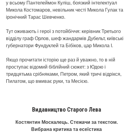
у всьому Пантелеймон Куліш, боязкий інтелектуал
Микола Костомаров, невільник честі Микола Гулак та
іронічний Тарас Шевченко.
Тут оживають і герої з потойбіччя: керівник Третього
відділу граф Орлов, шеф жандармів Дубельт, київські
губернатори Фундуклей та Бібіков, цар Микола І.
Якщо прочитати історію ще раз й уважно, то в ній
проступає відомий біблійний сюжет: з Юдою і
тридцятьма срібняками, Петром, який тричі відрікся,
Пилатом, що вмиває руки, та Месією.
Видавництво Старого Лева
Костянтин Москалець. Стежачи за текстом.
Вибрана критика та есеїстика