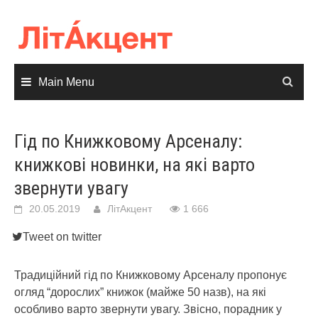
Skip
to
content
Main Menu
Гід по Книжковому Арсеналу:
книжкові новинки, на які варто
звернути увагу
20.05.2019
ЛітАкцент
1 666
Tweet on twitter
Традиційний гід по Книжковому Арсеналу пропонує
огляд “дорослих” книжок (майже 50 назв), на які
особливо варто звернути увагу. Звісно, порадник у