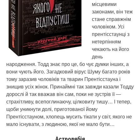
місцевими
законами, він теж
стане справжнім
чоловіком. Усі
прентісстаунці з
нетерпінням
чекають на його
день
народження. Тодд знає про це, бо чує думки інших, а
вони чують його. Загадковий вірус Шуму багато років
тому заразив чоловіків та тварин Прентісстауна і
знищив усіх жінок. Принаймні так завжди казали Тодду
дорослі й так вважав він сам, поки не зустрів її —
страхітливу, всепоглинаючу, цілковиту тишу… І тепер,
щоби уникнути долі, приготованої йому
Прентісстауном, хлопець мусить тікати у світ, якого не
мало існувати, з людиною, якої не мало бути…
Астролябія