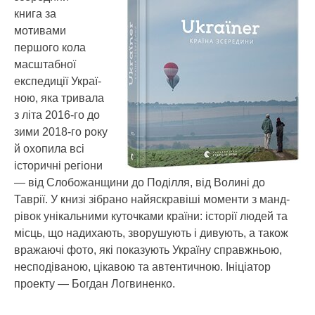
книга за
мотивами
першого кола
масштабної
експедиції Украї­
ною, яка тривала
з літа 2016-го до
зими 2018-го року
й охопила всі
історичні регіони
— ​від Слобожанщини до Поділля, від Волині до
Таврії. У книзі зібрано найяскравіші моменти з манд­
рівок унікальними куточками країни: історії людей та
місць, що надихають, зворушують і дивують, а також
вражаючі фото, які показують Україну справжньою,
несподіваною, цікавою та автентичною. Ініціатор
проекту — Богдан Логвиненко.