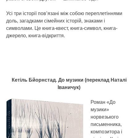
Усі три історії пов’язані між собою переплетіннями
доль, загадками сімейних історій, знаками і
символами. Це книга-квест, книга-­символ, книга-
джерело, книга-відкриття.
Кетіль Бйорнстад. До музики (переклад Наталі
Іваничук)
Роман «До
музики»
норвезького
письменника,
композитора і