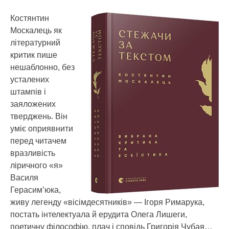
Костянтин
Москалець як
літературний
критик пише
нешаблонно, без
усталених
штампів і
заяложених
тверджень. Він
уміє оприявнити
перед читачем
вразливість
ліричного «я»
Василя
Герасим’юка,
живу легенду «вісімдесятників» — Ігоря Римарука,
постать інтелектуала й ерудита Олега Лишеги,
поетичну філософію, плач і сповідь Григорія Чубая…