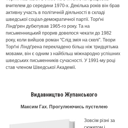
вчителем до середини 1970-х. Декілька років він брав
активну участь в політичній діяльності в складі
шведської соціал-демократичної партії. Торґні
Ліндґрен дубютував 1965-го року. Та на
письменницький прорив довелося чекати до 1982
року, коли вийшов роман “Слід змія на скелі”. Твори
Торґні Ліндґрена перекладено більш ніж тридцятьма
мовами, він є одним з найбільш міжнародно успішних
шведських письменників сучасності. У 1991-му році
став членом Шведської Академії.
Видавництво Жупанського
Максим Гах. Прогулюючись пустелею
Зовсім різні за
сюжетом і