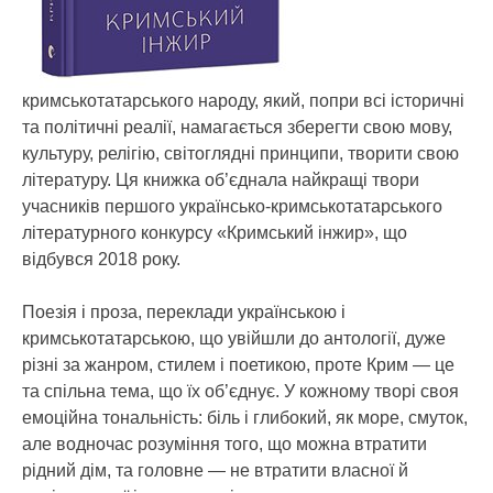
кримськотатарського народу, який, попри всі історичні
та політичні реалії, намагається зберегти свою мову,
культуру, релігію, світоглядні принципи, творити свою
літературу. Ця книжка об’єднала найкращі твори
учасників першого українсько-кримськотатарського
літературного конкурсу «Кримський інжир», що
відбувся 2018 року.
Поезія і проза, переклади українською і
кримськотатарською, що увійшли до антології, дуже
різні за жанром, стилем і поетикою, проте Крим — це
та спільна тема, що їх об’єднує. У кожному творі своя
емоційна тональність: біль і глибокий, як море, смуток,
але водночас розуміння того, що можна втратити
рідний дім, та головне — не втратити власної й