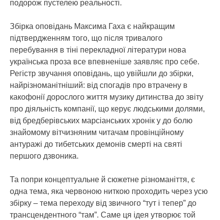
подорож пустелею реальності.
Збірка оповідань Максима Гаха є найкращим
підтвердженням того, що після тривалого
перебування в тіні перекладної літератури нова
українська проза все впевненіше заявляє про себе.
Регістр звучання оповідань, що увійшли до збірки,
найрізноманітніший: від спогадів про втрачену в
какофонії дорослого життя музику дитинства до звіту
про діяльність компанії, що керує людськими долями,
від бредберівських марсіанських хронік у до болю
знайомому вітчизняним читачам провінційному
антуражі до тибетських демонів смерті на святі
першого дзвоника.
Та попри концептуальне й сюжетне різноманіття, є
одна тема, яка червоною ниткою проходить через усю
збірку – тема переходу від звичного “тут і тепер” до
трансцендентного “там”. Саме ця ідея утворює той