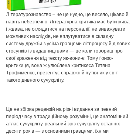
Літературознавство – не це нудно, це весело, цікаво й
навіть небезпечно. Літературна критика має бути жива
і жвава, не оглядатися на персоналії, не виважувати
можливих наслідків, не вплутуватися в складну
систему дружби з усіма гравцями літпроцесу й ділових
стосунків із видавництвами ― це коли говориш про
свої враження від тексту як-вони-є. Тому ґонзо-
критикиця, вона ж улюблена критикеса Тетяна
Трофименко, презентує справжній путівник у світ
такого дивного сучукрліту.
Це не збірка рецензій на різні видання за певний
період часу в традиційному розумінні, це анатомічний
атлас сучукрліту, реальний зріз сучукрліту останніх
десяти років ― з основними гравцями, їхніми