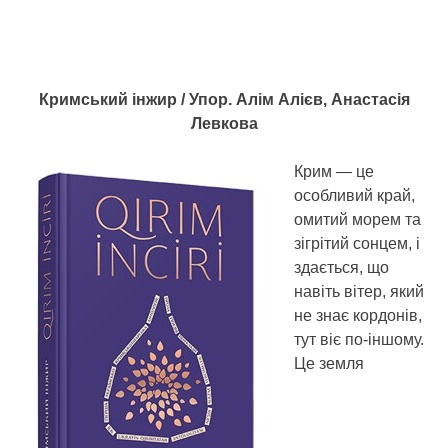
Кримський інжир / Упор. Алім Алієв, Анастасія
Левкова
Крим — це
особливий край,
омитий морем та
зігрітий сонцем, і
здається, що
навіть вітер, який
не знає кордонів,
тут віє по-іншому.
Це земля