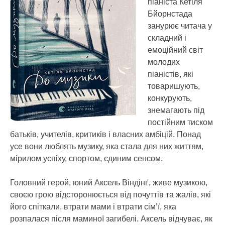
піаніста Кетіля
Бйорнстада
занурює читача у
складний і
емоційний світ
молодих
піаністів, які
товаришують,
конкурують,
знемагають під
постійним тиском
батьків, учителів, критиків і власних амбіцій. Понад
усе вони люблять музику, яка стала для них життям,
мірилом успіху, спортом, єдиним сенсом.
Головний герой, юний Аксель Віндінґ, живе музикою,
своєю грою відсторонюється від почуттів та жалів, які
його спіткали, втрати мами і втрати сім’ї, яка
розпалася після маминої загибелі. Аксель відчуває, як