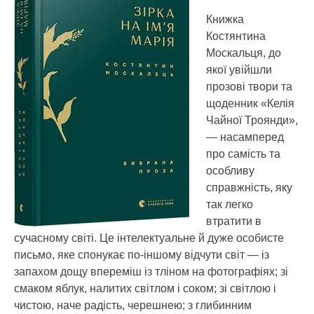
Книжка
Костянтина
Москальця, до
якої увійшли
прозові твори та
щоденник «Келія
Чайної Троянди»,
— насамперед
про самість та
особливу
справжність, яку
так легко
втратити в
сучасному світі. Це інтелектуальне й дуже особисте
письмо, яке спонукає по-іншому відчути світ — із
запахом дощу впереміш із тліном на фотографіях; зі
смаком яблук, налитих світлом і соком; зі світлою і
чистою, наче радість, черешнею; з глибинним