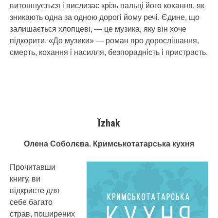
витоншу­є­ться і вислизає крізь пальці його кохання, як
зникають одна за одною дорогі йому речі. Єдине, що
залишається хлопцеві, — це музика, яку він хоче
підкорити. «До музики» — роман про дорослішання,
смерть, кохання і насилля, безпорадність і пристрасть.
Їzhak
Олена Соболєва. Кримськотатарська кухня
Прочитавши
книгу, ви
відкриєте для
себе багато
страв, поширених