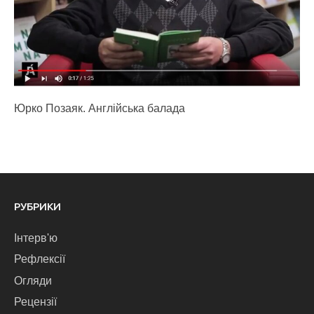
Юрко Позаяк. Англійська балада
РУБРИКИ
Інтерв'ю
Рефлексії
Огляди
Рецензії