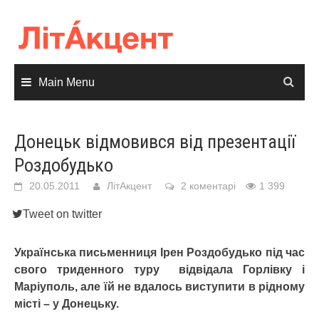
Skip
to
content
Main Menu
Донецьк відмовився від презентації
Роздобудько
20.05.2011
ЛітАкцент
2 коментарі
1 399
Tweet on twitter
Українська письменниця Ірен Роздобудько під час
свого триденного туру відвідала Горлівку і
Маріуполь, але їй не вдалось виступити в рідному
місті – у Донецьку.