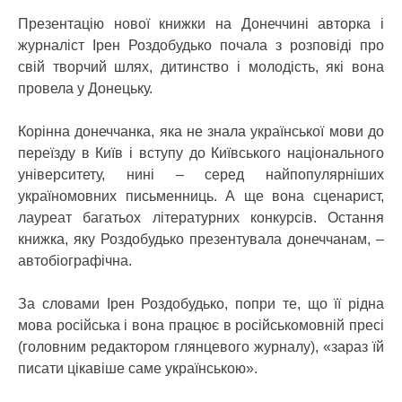
Презентацію нової книжки на Донеччині авторка і
журналіст Ірен Роздобудько почала з розповіді про
свій творчий шлях, дитинство і молодість, які вона
провела у Донецьку.
Корінна донеччанка, яка не знала української мови до
переїзду в Київ і вступу до Київського національного
університету, нині – серед найпопулярніших
україномовних письменниць. А ще вона сценарист,
лауреат багатьох літературних конкурсів. Остання
книжка, яку Роздобудько презентувала донеччанам, –
автобіографічна.
За словами Ірен Роздобудько, попри те, що її рідна
мова російська і вона працює в російськомовній пресі
(головним редактором глянцевого журналу), «зараз їй
писати цікавіше саме українською».