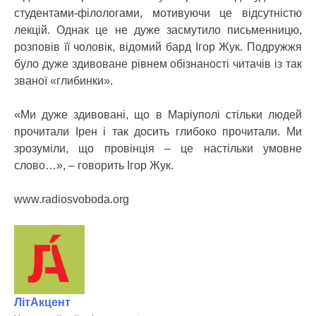
студентами-філологами, мотивуючи це відсутністю
лекцій. Однак це не дуже засмутило письменницю,
розповів її чоловік, відомий бард Ігор Жук. Подружжя
було дуже здивоване рівнем обізнаності читачів із так
званої «глибинки».
«Ми дуже здивовані, що в Маріуполі стільки людей
прочитали Ірен і так досить глибоко прочитали. Ми
зрозуміли, що провінція – це настільки умовне
слово…», – говорить Ігор Жук.
www.radiosvoboda.org
ЛітАкцент