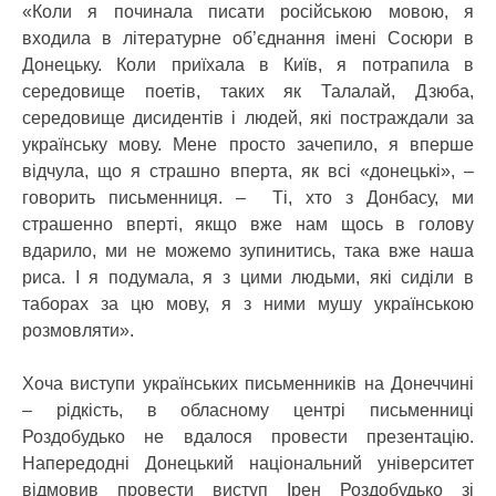
«Коли я починала писати російською мовою, я
входила в літературне об’єднання імені Сосюри в
Донецьку. Коли приїхала в Київ, я потрапила в
середовище поетів, таких як Талалай, Дзюба,
середовище дисидентів і людей, які постраждали за
українську мову. Мене просто зачепило, я вперше
відчула, що я страшно вперта, як всі «донецькі», –
говорить письменниця. – Ті, хто з Донбасу, ми
страшенно вперті, якщо вже нам щось в голову
вдарило, ми не можемо зупинитись, така вже наша
риса. І я подумала, я з цими людьми, які сиділи в
таборах за цю мову, я з ними мушу українською
розмовляти».
Хоча виступи українських письменників на Донеччині
– рідкість, в обласному центрі письменниці
Роздобудько не вдалося провести презентацію.
Напередодні Донецький національний університет
відмовив провести виступ Ірен Роздобудько зі