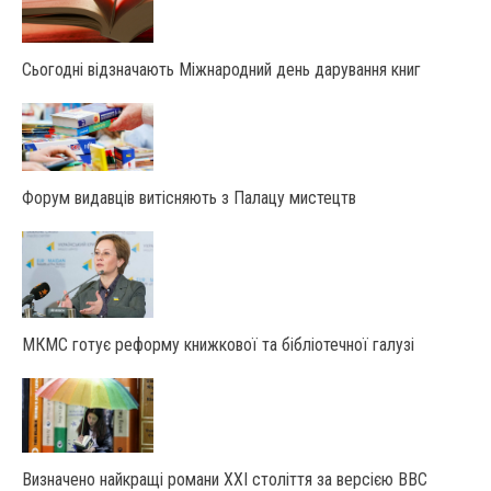
Сьогодні відзначають Міжнародний день дарування книг
Форум видавців витісняють з Палацу мистецтв
МКМС готує реформу книжкової та бібліотечної галузі
Визначено найкращі романи XXI століття за версією BBC