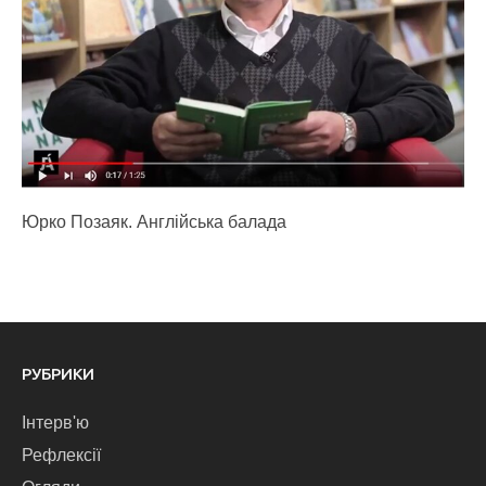
Юрко Позаяк. Англійська балада
РУБРИКИ
Інтерв'ю
Рефлексії