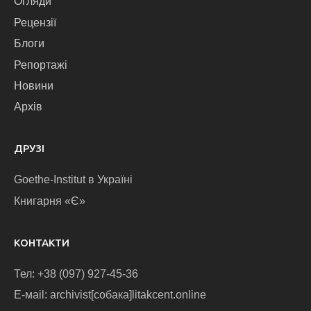
Огляди
Рецензії
Блоги
Репортажі
Новини
Архів
ДРУЗІ
Goethe-Institut в Україні
Книгарня «Є»
КОНТАКТИ
Тел: +38 (097) 927-45-36
E-маіl: archivist[собака]litakcent.online