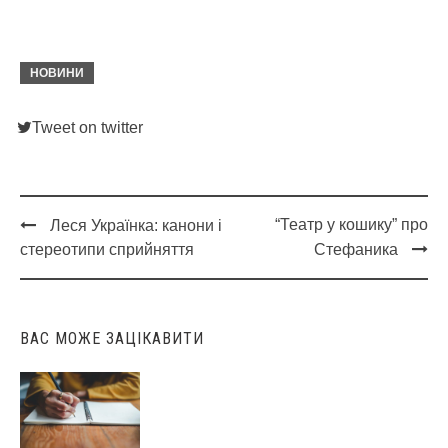
НОВИНИ
Tweet on twitter
“Театр у кошику” про
Леся Українка: канони і
Post
стереотипи сприйняття
Стефаника
navigation
ВАС МОЖЕ ЗАЦІКАВИТИ