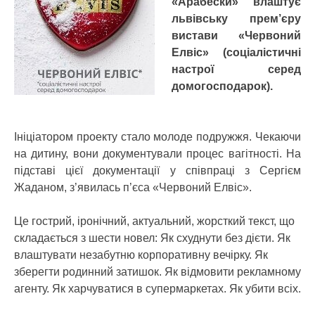
«Арабески» влаштує
львівську прем’єру
вистави «Червоний
Елвіс» (соціалістичні
настрої серед
домогосподарок).
Ініціатором проекту стало молоде подружжя. Чекаючи
на дитину, вони документували процес вагітності. На
підставі цієї документації у співпраці з Сергієм
Жаданом, з’явилась п’єса «Червоний Елвіс».
Це гострий, іронічний, актуальний, жорсткий текст, що
складається з шести новел: Як схуднути без дієти. Як
влаштувати незабутню корпоративну вечірку. Як
зберегти родинний затишок. Як відмовити рекламному
агенту. Як харчуватися в супермаркетах. Як убити всіх.