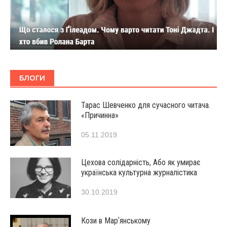
БЛОГИ
Тарас Шевченко для сучасного читача.
«Причинна»
05.11.2019
Цехова солідарність, Або як умирає
українська культурна журналістика
30.10.2019
Кози в Марʼянському