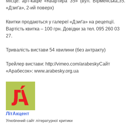
Місце: арт-кафе «Квартира 35» (вул. Вірменська,35.
«Дзиґа», 2-ий поверх)
Квитки продаються у галереї «Дзиґа» на рецепції.
Вартість квитка – 100 грн. Довідки за тел. 095 260 03
27.
Тривалість вистави 54 хвилини (без антракту)
Трейлер вистави: http://vimeo.com/arabeskyСайт
«Арабесок»: www.arabesky.org.ua
ЛітАкцент
Улюблений сайт літературної критики