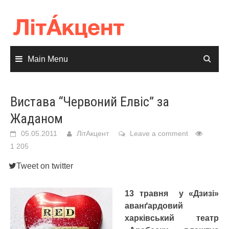
Skip
to
content
Main Menu
Вистава “Червоний Елвіс” за
Жаданом
05.05.2011
ЛітАкцент
Leave a comment
1 205
Tweet on twitter
13 травня у «Дзизі»
аванґардовий
харківський театр