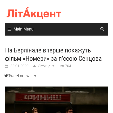
Skip
to
content
Main Menu
На Берлінале вперше покажуть
фільм «Номери» за п’єсою Сенцова
22.01.2020
ЛітАкцент
704
Tweet on twitter