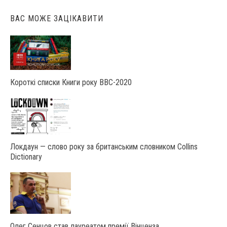
ВАС МОЖЕ ЗАЦІКАВИТИ
Короткі списки Книги року ВВС-2020
Локдаун — слово року за британським словником Collins
Dictionary
Олег Сенцов став лауреатом премії Вінценза