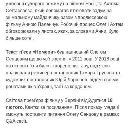
у колонії суворого режиму на півночі Росії, та Ахтема
Сеітаблаєва, який допомагав втілювати задум на
знімальному майданчику разом з продюсеркою
фільму Анною Паленчук. Робочий процес Олег і Ахтем
обговорювали у листах, яких, за словами Анни, було
більше сотні.
Текст п’єси «Номери»
був написаний Олегом
Сенцовим ще до ув’язнення, у 2011 році. У 2018 році
на основі п’єси було створено виставу, над якою
працювали режисер-постановник Тамара Трунова та
художник-постановник Юрій Ларіонов, відомі своїми
роботами як в Україні, так і за кордоном.
Світова прем’єра фільму у Берліні відбудеться
18
лютого
. Квитки за посиланням. Після показу глядачі
зможуть поставити питання Олегу Сенцову в рамках
Q&A сесії.