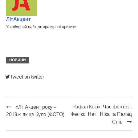
ЛітАкцент
Улюблений сайт літературної критики
НОВИНИ
Tweet on twitter
Рафал Косік. Час фентезі.
«ЛітАкцент року –
Post
Фелікс, Нет і Ніка та Палац
2019»: як це було (ФОТО)
navigation
Снів