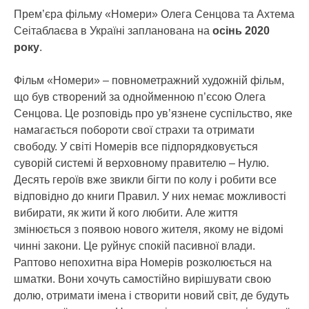
Прем’єра фільму «Номери» Олега Сенцова та Ахтема
Сеітаблаєва в Україні запланована на
осінь 2020
року
.
Фільм «Номери» – повнометражний художній фільм,
що був створений за однойменною п’єсою Олега
Сенцова. Це розповідь про ув’язнене суспільство, яке
намагається побороти свої страхи та отримати
свободу. У світі Номерів все підпорядковується
суворій системі й верховному правителю – Нулю.
Десять героїв вже звикли бігти по колу і робити все
відповідно до книги Правил. У них немає можливості
вибирати, як жити й кого любити. Але життя
змінюється з появою нового жителя, якому не відомі
чинні закони. Це руйнує спокій пасивної влади.
Раптово непохитна віра Номерів розколюється на
шматки. Вони хочуть самостійно вирішувати свою
долю, отримати імена і створити новий світ, де будуть