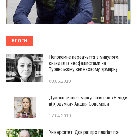
БЛОГИ
Неприємне передчуття з минулого:
скандал із неофашистами на
Туринському книжковому ярмарку
09.05.2019
Думокплетіння: міркування про «Бесіди
п(р)одумки» Андрія Содомори
17.04.2019
Університет. Довіра: про плагіат по-