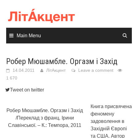
Skip
to
content
Main Menu
Робер Мюшамбле. Оргазм і Захід
14.04.2011
ЛітАкцент
Leave a comment
1 670
Tweet on twitter
Книга присвячена
Робер Мюшамбле. Оргазм і Захід
феномену
/Переклад з франц. Ірини
задоволення в
Славінської. – К.: Темпора, 2011
Західній Європі
та США.
Автор