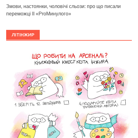
Змови, настоянки, чоловічі сльози: про що писали
переможці ІІ «ProМинулого»
ЛІТІНЖИР