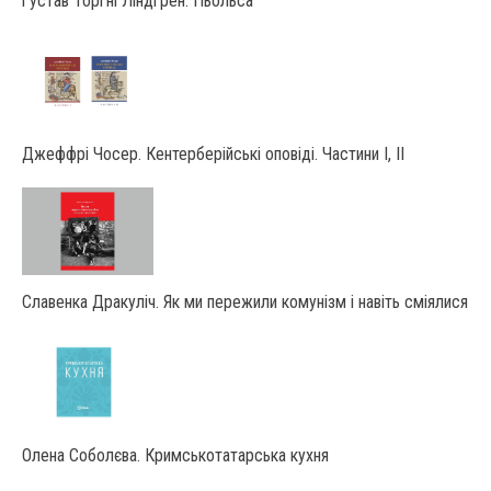
Ґустав Торґні Ліндґрен. Пьольса
Джеффрі Чосер. Кентерберійські оповіді. Частини І, ІІ
Славенка Дракуліч. Як ми пережили комунізм і навіть сміялися
Олена Соболєва. Кримськотатарська кухня