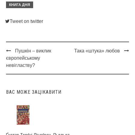
КНИГА ДНЯ
Tweet on twitter
Пушкін – виклик
Така «штука» любов
Post
європейському
navigation
невігластву?
ВАС МОЖЕ ЗАЦІКАВИТИ