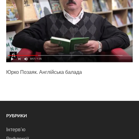
Юрко Позаяк. Англійська балада
РУБРИКИ
Інтерв'ю
Рефлексії