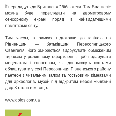
Її передадуть до Британської бібліотеки. Там Євангеліє
можна буде переглядати на двометровому
сенсорному екрані поряд із найвидатнішими
пам’ятками світу.
Тим часом, в рамках підготовки до ювілею на
Рівненщині — батьківщині Пересопницького
Євангелія, його збираються видрукувати обмеженим
тиражем у розкішному оформленні, щоб подарувати
меценатам і спонсорам, які допоможуть коштами
облаштувати у селі Пересопниця Рівненського району
пантеон з читальним залом та гостьовими кімнатами
для археологів, музей під відкритим небом «Княжий
двір Х століття» тощо.
www.golos.com.ua