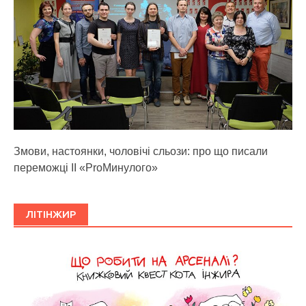
Змови, настоянки, чоловічі сльози: про що писали
переможці ІІ «ProМинулого»
ЛІТІНЖИР