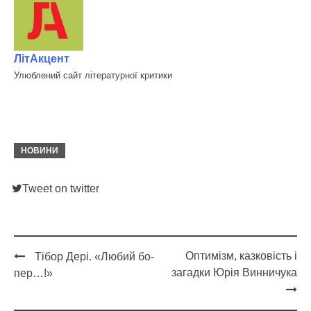
ЛітАкцент
Улюблений сайт літературної критики
НОВИНИ
Tweet on twitter
Оптимізм, казковість і
Тібор Дері. «Любий бо-
Post
загадки Юрія Винничука
пер…!»
navigation