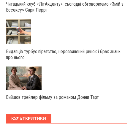
Читацький клуб «ЛітАкценту»: сьогодні обговорюємо «Змій з
Ессексу» Сари Перрі
Видавців турбує піратство, нерозвинений ринок і брак знань
про нього
Вийшов трейлер фільму за романом Донни Тарт
КУЛЬТКРИТИКИ