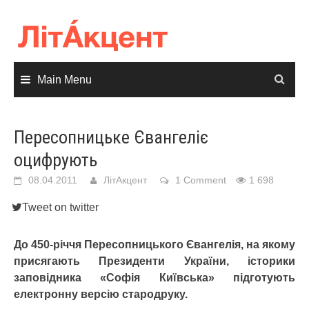
Skip
to
content
Main Menu
Пересопницьке Євангеліє
оцифрують
08.04.2011
ЛітАкцент
1 Comment
1 698
Tweet on twitter
До 450-річчя Пересопницького Євангелія, на якому
присягають Президенти України, історики
заповідника «Софія Київська» підготують
електронну версію стародруку.