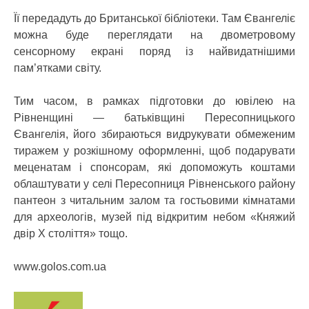
Її передадуть до Британської бібліотеки. Там Євангеліє
можна буде переглядати на двометровому
сенсорному екрані поряд із найвидатнішими
пам’ятками світу.
Тим часом, в рамках підготовки до ювілею на
Рівненщині — батьківщині Пересопницького
Євангелія, його збираються видрукувати обмеженим
тиражем у розкішному оформленні, щоб подарувати
меценатам і спонсорам, які допоможуть коштами
облаштувати у селі Пересопниця Рівненського району
пантеон з читальним залом та гостьовими кімнатами
для археологів, музей під відкритим небом «Княжий
двір Х століття» тощо.
www.golos.com.ua