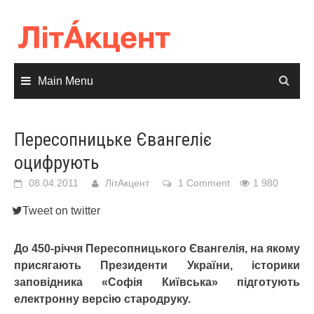
Skip
to
content
Main Menu
Пересопницьке Євангеліє
оцифрують
08.04.2011
ЛітАкцент
1 Comment
1 980
Tweet on twitter
До 450-річчя Пересопницького Євангелія, на якому
присягають Президенти України, історики
заповідника «Софія Київська» підготують
електронну версію стародруку.