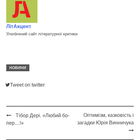
ЛітАкцент
Улюблений сайт літературної критики
НОВИНИ
Tweet on twitter
Оптимізм, казковість і
Тібор Дері. «Любий бо-
Post
загадки Юрія Винничука
пер…!»
navigation