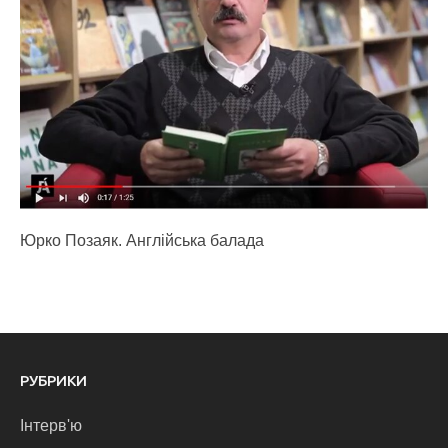
Юрко Позаяк. Англійська балада
РУБРИКИ
Інтерв'ю