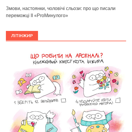
Змови, настоянки, чоловічі сльози: про що писали
переможці ІІ «ProМинулого»
ЛІТІНЖИР