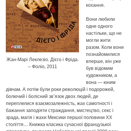
кохання.
Вони любили
одне одного
настільки, що не
могли жити
разом. Коли вони
познайомилися
Жан-Марі Леклезіо. Дієго і Фріда.
вперше, він уже
– Фоліо, 2011
був відомим
художником, а
вона — юним
дівчам. А потім були роки революцій і подорожей,
болючий і болісний зв’язок двох людей, де
переплелися взаємозалежність, жах самотності і
бажання заподіяти страждання, мистецтво, секс і
зрада, магія і жахи Мексики першої половини ХХ
століття… Книжка класика сучасної французької