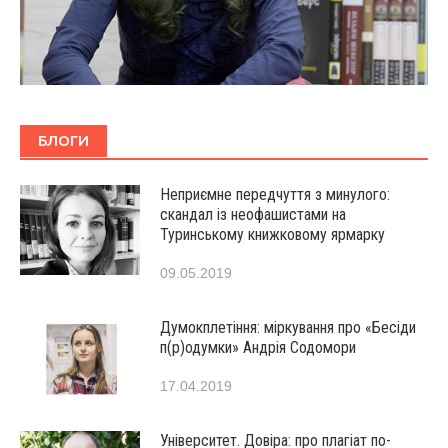
БЛОГИ
Неприємне передчуття з минулого:
скандал із неофашистами на
Туринському книжковому ярмарку
09.05.2019
Думокплетіння: міркування про «Бесіди
п(р)одумки» Андрія Содомори
17.04.2019
Університет. Довіра: про плагіат по-