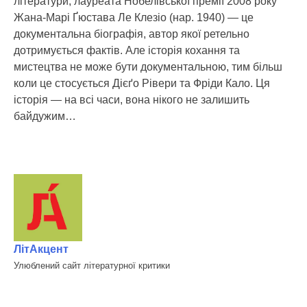
літератури, лауреата Нобелівської премії 2008 року
Жана-Марі Ґюстава Ле Клезіо (нар. 1940) — це
документальна біографія, автор якої ретельно
дотримується фактів. Але історія кохання та
мистецтва не може бути документальною, тим більш
коли це стосується Дієґо Рівери та Фріди Кало. Ця
історія — на всі часи, вона нікого не залишить
байдужим…
ЛітАкцент
Улюблений сайт літературної критики