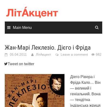
Skip
to
content
Main Menu
Жан-Марі Леклезіо. Дієго і Фріда
05.04.2011
ЛітАкцент
Leave a comment
982
Tweet on twitter
Діего Рівера і
Фріда Кало… Він
— великий і
геніальний. Вона
— тендітна
індіанська жриця