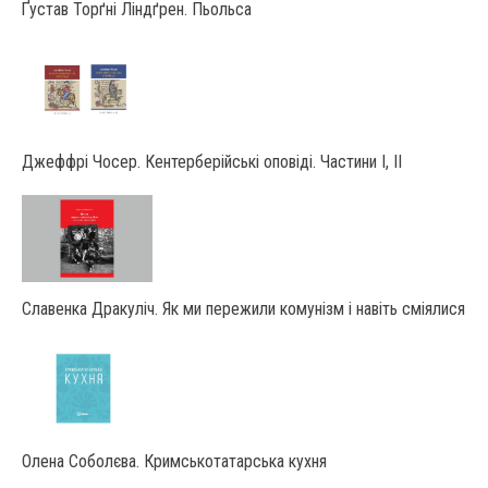
Ґустав Торґні Ліндґрен. Пьольса
Джеффрі Чосер. Кентерберійські оповіді. Частини І, ІІ
Славенка Дракуліч. Як ми пережили комунізм і навіть сміялися
Олена Соболєва. Кримськотатарська кухня