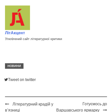
ЛітАкцент
Улюблений сайт літературної критики
НОВИНИ
Tweet on twitter
Готуємось до
Літературний крадій у
Post
в’язниці
Варшавського ярмарку