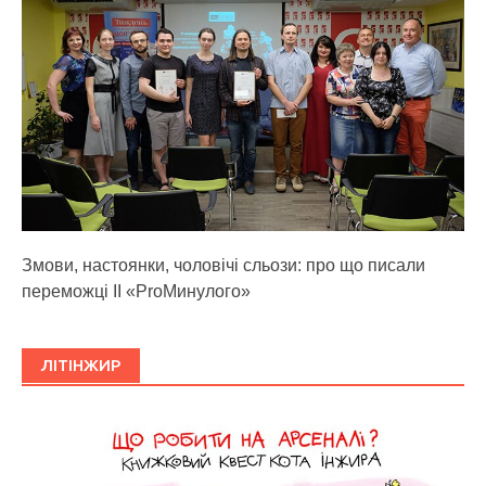
Змови, настоянки, чоловічі сльози: про що писали
переможці ІІ «ProМинулого»
ЛІТІНЖИР