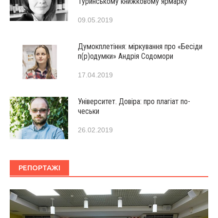
Туринському книжковому ярмарку
09.05.2019
Думокплетіння: міркування про «Бесіди
п(р)одумки» Андрія Содомори
17.04.2019
Університет. Довіра: про плагіат по-
чеськи
26.02.2019
РЕПОРТАЖІ