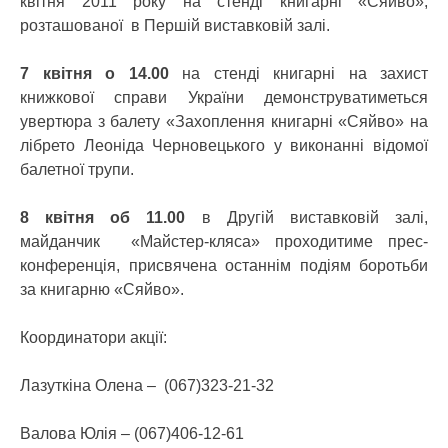
квітня 2011 року на стенді книгарні «Сяйво»,
розташованої в Першій виставковій залі.
7 квітня о 14.00
на стенді книгарні на захист
книжкової справи України демонструватиметься
увертюра з балету «Захоплення книгарні «Сяйво» на
лібрето Леоніда Черновецького у виконанні відомої
балетної трупи.
8 квітня об 11.00
в Другій виставковій залі,
майданчик «Майстер-кляса» проходитиме прес-
конференція, присвячена останнім подіям боротьби
за книгарню «Сяйво».
Координатори акції:
Лазуткіна Олена – (067)323-21-32
Валова Юлія – (067)406-12-61