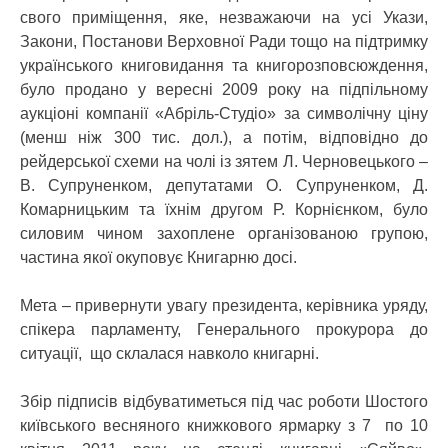
свого приміщення, яке, незважаючи на усі Укази,
Закони, Постанови Верховної Ради тощо на підтримку
українського книговидання та книгорозповсюждення,
було продано у вересні 2009 року на підпільному
аукціоні компанії «Абріль-Студіо» за символічну ціну
(менш ніж 300 тис. дол.), а потім, відповідно до
рейдерської схеми на чолі із зятем Л. Черновецького –
В. Супруненком, депутатами О. Супруненком, Д.
Комарницьким та їхнім другом Р. Корнієнком, було
силовим чином захоплене організованою групою,
частина якої окуповує Книгарню досі.
Мета – привернути увагу президента, керівника уряду,
спікера парламенту, Генерального прокурора до
ситуації, що склалася навколо книгарні.
Збір підписів відбуватиметься під час роботи Шостого
київського весняного книжкового ярмарку з 7 по 10