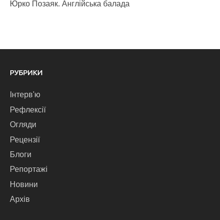
Юрко Позаяк. Англійська балада
РУБРИКИ
Інтерв'ю
Рефлексії
Огляди
Рецензії
Блоги
Репортажі
Новини
Архів