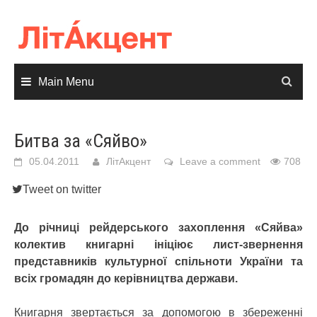
Skip
to
content
Main Menu
Битва за «Сяйво»
05.04.2011
ЛітАкцент
Leave a comment
708
Tweet on twitter
До річниці рейдерського захоплення «Сяйва»
колектив книгарні ініціює лист-звернення
представників культурної спільноти України та
всіх громадян до керівництва держави.
Книгарня звертається за допомогою в збереженні