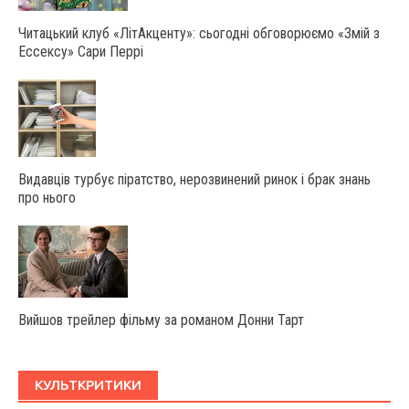
Читацький клуб «ЛітАкценту»: сьогодні обговорюємо «Змій з
Ессексу» Сари Перрі
Видавців турбує піратство, нерозвинений ринок і брак знань
про нього
Вийшов трейлер фільму за романом Донни Тарт
КУЛЬТКРИТИКИ