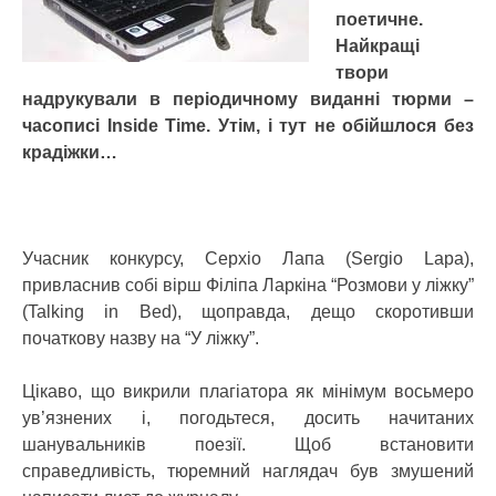
поетичне.
Найкращі
твори
надрукували в періодичному виданні тюрми –
часописі Inside Time. Утім, і тут не обійшлося без
крадіжки…
Учасник конкурсу, Серхіо Лапа (Sergio Lapa),
привласнив собі вірш Філіпа Ларкіна “Розмови у ліжку”
(Talking in Bed), щоправда, дещо скоротивши
початкову назву на “У ліжку”.
Цікаво, що викрили плагіатора як мінімум восьмеро
ув’язнених і, погодьтеся, досить начитаних
шанувальників поезії. Щоб встановити
справедливість, тюремний наглядач був змушений