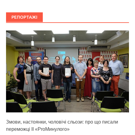
РЕПОРТАЖІ
Змови, настоянки, чоловічі сльози: про що писали
переможці ІІ «ProМинулого»