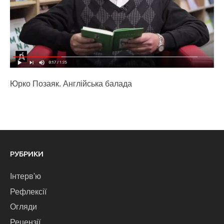
Юрко Позаяк. Англійська балада
РУБРИКИ
Інтерв'ю
Рефлексії
Огляди
Рецензії