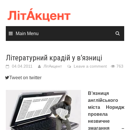
Skip
to
content
Main Menu
Літературний крадій у в’язниці
04.04.2011
ЛітАкцент
Leave a comment
763
Tweet on twitter
В’язниця
англійського
міста Норидж
провела
незвичне
змагання –