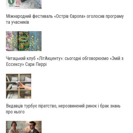
Міжнародний фестиваль «Острів Європа» оголосив програму
та учасників
Читацький клуб «ЛітАкценту»: сьогодні обговорюємо «Змій з
Ессексу» Сари Перрі
Видавців турбує піратство, нерозвинений ринок і брак знань
про нього