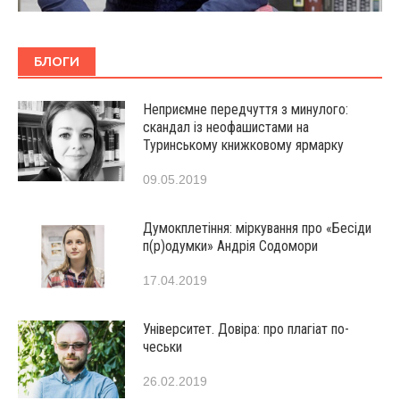
БЛОГИ
Неприємне передчуття з минулого:
скандал із неофашистами на
Туринському книжковому ярмарку
09.05.2019
Думокплетіння: міркування про «Бесіди
п(р)одумки» Андрія Содомори
17.04.2019
Університет. Довіра: про плагіат по-
чеськи
26.02.2019