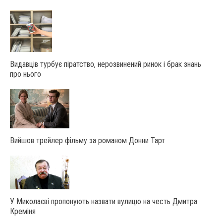
Видавців турбує піратство, нерозвинений ринок і брак знань
про нього
Вийшов трейлер фільму за романом Донни Тарт
У Миколаєві пропонують назвати вулицю на честь Дмитра
Креміня