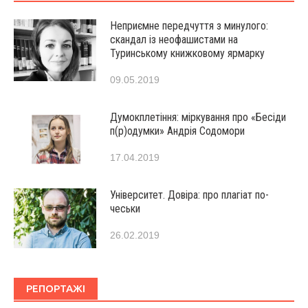
Неприємне передчуття з минулого:
скандал із неофашистами на
Туринському книжковому ярмарку
09.05.2019
Думокплетіння: міркування про «Бесіди
п(р)одумки» Андрія Содомори
17.04.2019
Університет. Довіра: про плагіат по-
чеськи
26.02.2019
РЕПОРТАЖІ