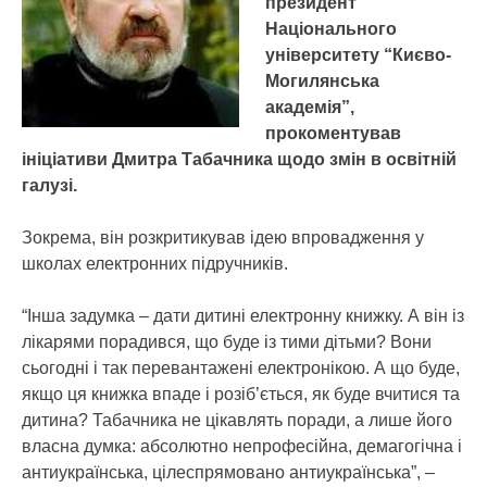
президент
Національного
університету “Києво-
Могилянська
академія”,
прокоментував
ініціативи Дмитра Табачника щодо змін в освітній
галузі.
Зокрема, він розкритикував ідею впровадження у
школах електронних підручників.
“Інша задумка – дати дитині електронну книжку. А він із
лікарями порадився, що буде із тими дітьми? Вони
сьогодні і так перевантажені електронікою. А що буде,
якщо ця книжка впаде і розіб’ється, як буде вчитися та
дитина? Табачника не цікавлять поради, а лише його
власна думка: абсолютно непрофесійна, демагогічна і
антиукраїнська, цілеспрямовано антиукраїнська”, –