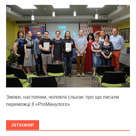
Змови, настоянки, чоловічі сльози: про що писали
переможці ІІ «ProМинулого»
ЛІТІНЖИР