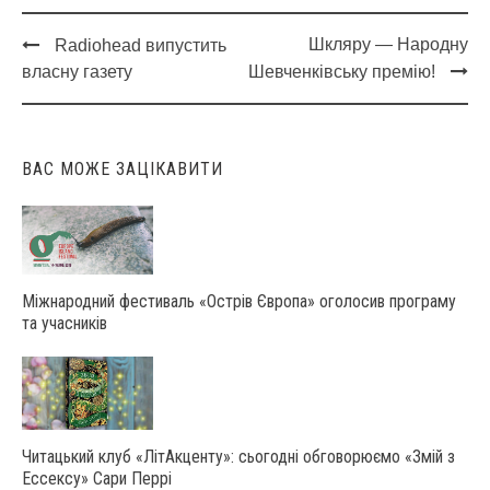
Шкляру — Народну
Radiohead випустить
Post
власну газету
Шевченківську премію!
navigation
ВАС МОЖЕ ЗАЦІКАВИТИ
Міжнародний фестиваль «Острів Європа» оголосив програму
та учасників
Читацький клуб «ЛітАкценту»: сьогодні обговорюємо «Змій з
Ессексу» Сари Перрі