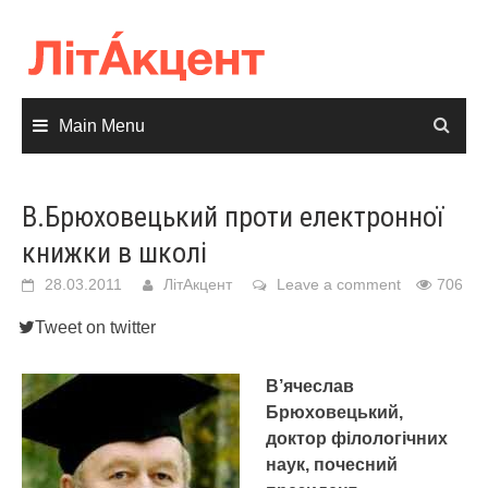
Skip
to
content
Main Menu
В.Брюховецький проти електронної
книжки в школі
28.03.2011
ЛітАкцент
Leave a comment
706
Tweet on twitter
В’ячеслав
Брюховецький,
доктор філологічних
наук, почесний