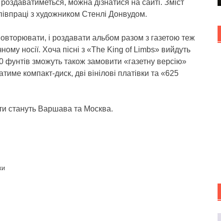
е роздаватиметься, можна дізнатися на сайті. Зміст
півпраці з художником Стенлі Донвудом.
повторювати, і роздавати альбом разом з газетою теж
ному носії. Хоча пісні з «The King of Limbs» вийдуть
0 фунтів зможуть також замовити «газетну версію»
атиме компакт-диск, дві вінілові платівки та «625
ти стануть Варшава та Москва.
ки