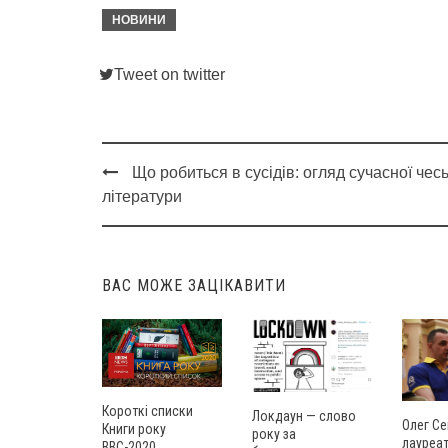
НОВИНИ
Tweet on twitter
Що робиться в сусідів: огляд сучасної чесь
Post
літератури
navigation
ВАС МОЖЕ ЗАЦІКАВИТИ
Короткі списки
Локдаун — слово
Олег Се
Книги року
року за
лауреат
ВВС-2020