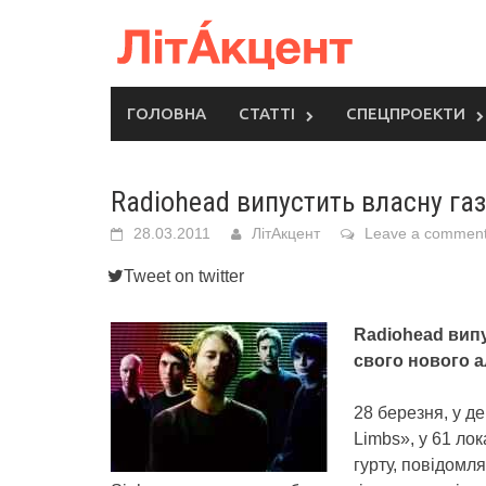
Skip
to
content
ГОЛОВНА
СТАТТІ
СПЕЦПРОЕКТИ
Radiohead випустить власну газ
28.03.2011
ЛітАкцент
Leave a commen
Tweet on twitter
Radiohead випу
свого нового 
28 березня, у д
Limbs», у 61 лок
гурту, повідомл