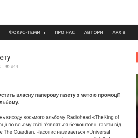
ФОКУС-ТЕМИ
ПРО НАС
АВТОРИ
АРХІВ
ету
t
944
стить власну паперову газету з метою промоції
альбому.
ень виходу восьмого альбому Radiohead «TheKing of
ації по всьому світі з’являться безкоштовні газети від
яє The Guardian. Часопис називається «Universal