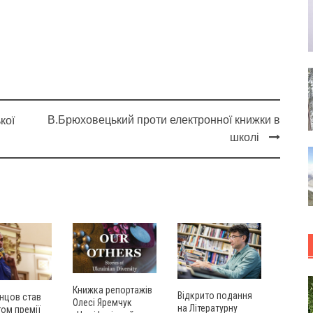
В.Брюховецький проти електронної книжки в
кої
школі
Книжка репортажів
Відкрито подання
нцов став
Олесі Яремчук
на Літературну
ом премії