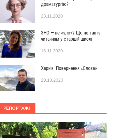
драматургію?
23.11.2020
ЗНО — не «зло»? Що не так із
читанням у старшій школі
16.11.2020
Харків. Повернення «Слова»
29.10.2020
РЕПОРТАЖІ