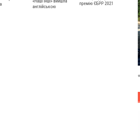
«Наші Інші» вийшла
премію ЄБРР 2021
а
англійською