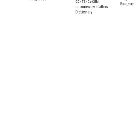
британським
Вінценз
словником Collins
Dictionary