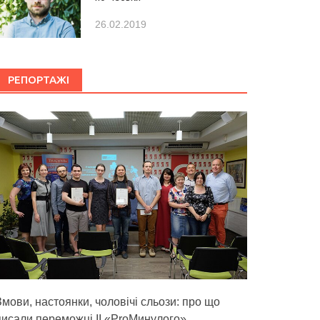
26.02.2019
РЕПОРТАЖІ
Змови, настоянки, чоловічі сльози: про що
писали переможці ІІ «ProМинулого»