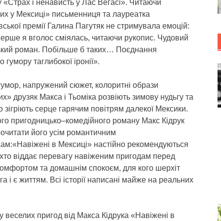
 «Страх і ненависть у Лас Вегасі». Читаючи
их у Мексиці» письменниця та лауреатка
ської премії Галина Пагутяк не стримувала емоцій:
ерше я вголос сміялась, читаючи рукопис. Чудовий
кий роман. Побільше б таких… Поєднання
о гумору таглибокої іронії».
гумор, напружений сюжет, колоритні образи
х» друзяк Макса і Тьоміка розвіють зимову нудьгу та
 зігріють серце гарячим повітрям далекої Мексики.
ого пригодницько–комедійного роману Макс Кідрук
рочитати його усім романтичним
хам:«Навіжені в Мексиці» настійно рекомендуються
 хто віддає перевагу навіженим пригодам перед
комфортом та домашнім спокоєм, для кого шерхіт
га і є життям. Всі історії написані майже на реальних
лу веселих пригод від Макса Кідрука «Навіжені в