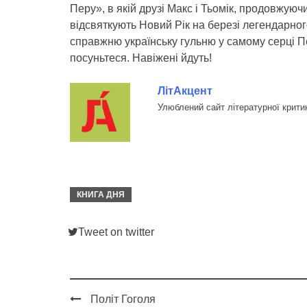
Перу», в якій друзі Макс і Тьомік, продовжую
відсвяткують Новий Рік на березі легендарног
справжню українську гульню у самому серці Пе
посуньтеся. Навіжені йдуть!
ЛітАкцент
Улюблений сайт літературної крити
КНИГА ДНЯ
Tweet on twitter
Політ Гоголя