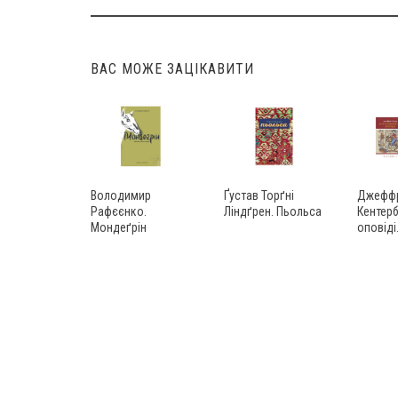
Post
navigation
ВАС МОЖЕ ЗАЦІКАВИТИ
Володимир
Ґустав Торґні
Джеффр
Рафєєнко.
Ліндґрен. Пьольса
Кентерб
Мондеґрін
оповіді.