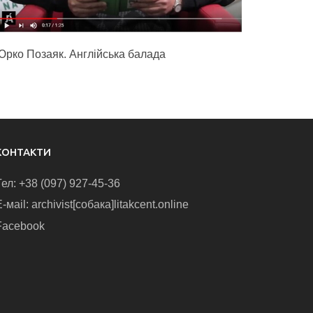
Юрко Позаяк. Англійська балада
КОНТАКТИ
Тел: +38 (097) 927-45-36
-маіl: archivist[собака]litakcent.online
Facebook