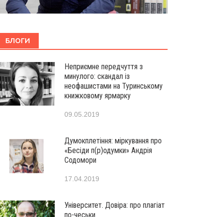
БЛОГИ
Неприємне передчуття з
минулого: скандал із
неофашистами на Туринському
книжковому ярмарку
09.05.2019
Думокплетіння: міркування про
«Бесіди п(р)одумки» Андрія
Содомори
17.04.2019
Університет. Довіра: про плагіат
по-чеськи