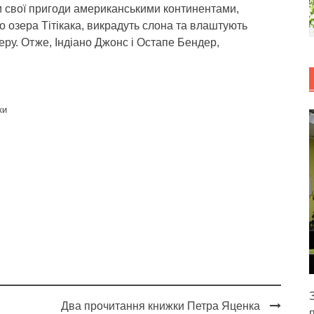
чи свої пригоди американськими континентами,
о озера Тітікака, викрадуть слона та влаштують
ру. Отже, Індіано Джонс і Остапе Бендер,
ки
Два прочитання книжки Петра Яценка