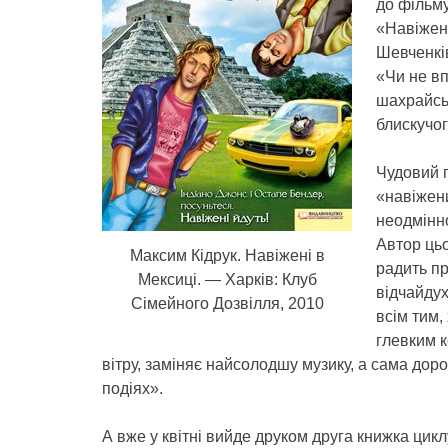
до фільму
«Навіжен
Шевченків
«Чи не вп
шахрайсь
блискучог
Чудовий 
«навіжени
неодмінно
Автор ць
Максим Кідрук. Навіжені в
радить п
Мексиці. — Харків: Клуб
відчайду
Сімейного Дозвілля, 2010
всім тим,
глевким 
вітру, заміняє найсолодшу музику, а сама доро
подіях».
А вже у квітні вийде друком друга книжка цик