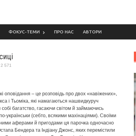
ФОКУС-ТЕМИ
ПРО НАС
АВТОРИ
сиці
2 571
кі оповідання – це розповідь про двох «навіжених»,
кса і Тьоміка, які намагаються нашвидкуруч
 собі багатство, гасаючи світом й займаючись
по-українськи (себто, всякими махінаціями).
Своїми
ними аферами й пригодами ця парочка одночасно
стапа Бендера та Індіану Джонс, яких перемістили