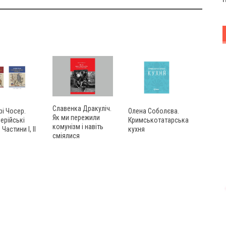
Славенка Дракуліч.
Олена Соболєва.
і Чосер.
Як ми пережили
Кримськотатарська
ерійські
комунізм і навіть
кухня
 Частини І, ІІ
сміялися