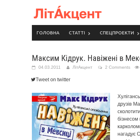
Skip
to
content
ГОЛОВНА
СТАТТІ
СПЕЦПРОЕКТИ
Максим Кідрук. Навіжені в Мек
04.03.2011
ЛітАкцент
2 Comments
Tweet on twitter
Хулігансь
друзів Ма
сколотити
бізнесом 
карколом
нагадує О