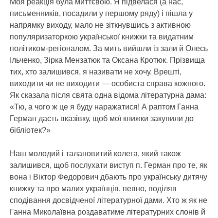
Моя реакція була миттєвою. Я підвелася (а нас,
письменників, посадили у першому ряду) і пішла у
напрямку виходу, мало не зіткнувшись з активною
популяризаторкою української книжки та видатним
політиком-регіоналом. За мить вийшли із зали й Олесь
Ільченко, Зірка Мензатюк та Оксана Кротюк. Прізвища
тих, хто залишився, я називати не хочу. Врешті,
виходити чи не виходити — особиста справа кожного.
Як сказала після свята одна відома літературна дама:
«Тю, а чого ж це я буду наражатися! А раптом Ганна
Герман дасть вказівку, щоб мої книжки закупили до
бібліотек?»
Наш молодий і талановитий колега, який також
залишився, щоб послухати виступ п. Герман про те, як
вона і Віктор Федорович дбають про українську дитячу
книжку та про малих українців, певно, поділяв
сподівання досвідченої літературної дами. Хто ж як не
Ганна Миколаївна роздаватиме літературних слонів й