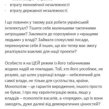
· втрату економічної незалежності
· втрату державної незалежності.
І що повинен у такому разі робити український
інтелектуал? Тішити себе маленькими тактичними
хитрощами? Закликати до порозуміння з «кращими
людьми» у владі? Займати спокусливі посади,
переконуючи себе й інших, що він тепер має змогу
реалізувати важливі для нації проекти?
Особисто я на ЦЕЙ режим із його табачниками
жодних надій не покладаю. Той, хто його уособлює, не
розуміє, що шлях узурпації влади – небезпечний для
самої влади, не тільки для суспільства, країни.
Монополізм – це гарантія виродження, іншого просто
не буває. І про яку євроінтеграцію мова, якщо у
владців – психологія васалів, а «порядки», що їх вони
заводять, дуже далекі від демократичних цінностей?