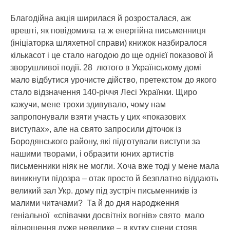
Благодійна акція ширилася й розросталася, аж
врешті, як повідомила та ж енергійна письменниця
(ініціаторка шляхетної справи) книжок назбиралося
кількасот і це стало нагодою до ще однієї показової й
зворушливої події. 28 лютого в Українському домі
мало відбутися урочисте дійство, претекстом до якого
стало відзначення 140-річчя Лесі Українки. Щиро
кажучи, мене трохи здивувало, чому нам
запропонували взяти участь у цих «показових
виступах», але на свято запросили діточок із
Бородянського району, які підготували виступи за
нашими творами, і образити юних артистів
письменники ніяк не могли. Хоча вже тоді у мене мала
виникнути підозра – отак просто й безплатно віддають
великий зал Укр. дому під зустріч письменників із
малими читачами? Та й до дня народження
геніальної «співачки досвітніх вогнів» свято мало
відношення дуже невелике – в кутку сцени стояв