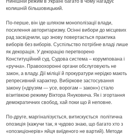
Нинішній режим в Україні багато в чому нагадує
колишній більшовицький.
По-перше, він іде шляхом монополізації влади,
посилення авторитаризму. Осінні вибори до місцевих
рад засвідчили, що знову повертається практика
виборів без виборів. Суспільство потрібне владі лише
як декорація. У декорацію перетворено
Конституційний суд. Судова система – корумпована і
«ручна». Правоохоронні органи обслуговують не
закон, а владу. Дії міліції й прокуратури нерідко мають
репресивний характер. Вибіркове застосування
закону («друзям — усе, ворогам – закон») стало
візитівкою режиму Віктора Януковича. Як і згортання
демократичних свобод, хай поки що й неповне.
По-друге, маргіналізується, витискується політична
опозиція (кажучи так, я чудово знаю, що багато хто з
«опозиціонерів» яйця виїденого не вартий). Методи