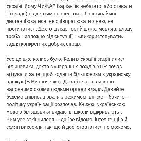
Україні, йому ЧУЖА? Варіантів небагато: або ставати
її (влади) відвертим опонентом, або принаймні
дистанціюватися, не співпрацювати з нею, не
прогинатися. Дехто шукає третій шлях: мовляв, владу
треба – залежно від ситуації – «використовувати»
задля конкретних добрих справ.
Усе це вже колись було. Коли в Україні закріпилися
більшовики, дехто з учорашніх вождів УНР почав
агітувати за те, щоб «одягти більшовизм в українську
одежу» (В.Винниченко). Давайте, казали вони,
наповнимо своїми людьми органи влади. Давайте
будемо співпрацювати з режимом, він же – бачите –
політику українізації розпочав. Книжки українською
мовою більшовики видають, школи відкривають…
Чим усе закінчилося – добре відомо. Інтелігенцію й
селян викосили так, що й досі оговтатися не можемо.