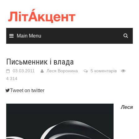
Skip
to
content
Main Menu
Письменник і влада
03.03.2011
Леся Воронина
5 коментарів
4 314
Tweet on twitter
Леся