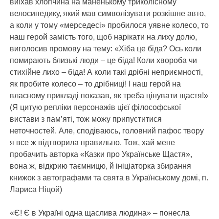
виїхав хлопчина на маненькому триколісному
велосипедику, який мав символізувати розкішне авто,
а коли у тому «мерседесі» пробилося уявне колесо, то
наш герой замість того, щоб нарікати на лиху долю,
виголосив промову на тему: «Хіба це біда? Ось коли
помирають близькі люди – це біда! Коли хвороба чи
стихійне лихо – біда! А коли такі дрібні неприємності,
як пробите колесо – то дрібниці! І наш герой на
власному прикладі показав, як треба цінувати щастя!»
(Я цитую репліки персонажів цієї філософської
вистави з пам’яті, тож можу припуститися
неточностей. Але, сподіваюсь, головний пафос твору
я все ж відтворила правильно. Тож, хай мене
пробачить авторка «Казки про Українське Щастя»,
вона ж, відкрию таємницю, й ініціаторка збирання
книжок з автографами та свята в Українському домі, п.
Лариса Ніцой)
«Є! Є в Україні одна щаслива людина» – понесла