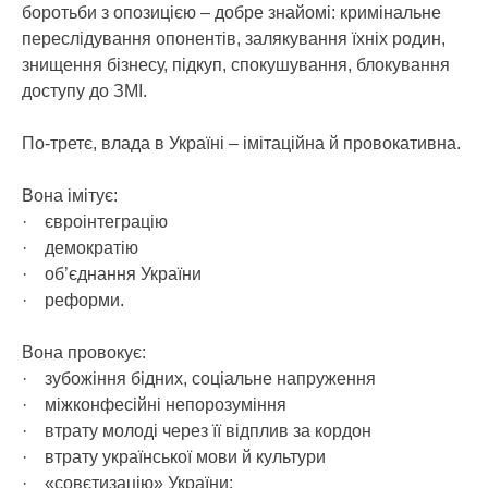
боротьби з опозицією – добре знайомі: кримінальне
переслідування опонентів, залякування їхніх родин,
знищення бізнесу, підкуп, спокушування, блокування
доступу до ЗМІ.
По-третє, влада в Україні – імітаційна й провокативна.
Вона імітує:
· євроінтеграцію
· демократію
· об’єднання України
· реформи.
Вона провокує:
· зубожіння бідних, соціальне напруження
· міжконфесійні непорозуміння
· втрату молоді через її відплив за кордон
· втрату української мови й культури
· «совєтизацію» України;