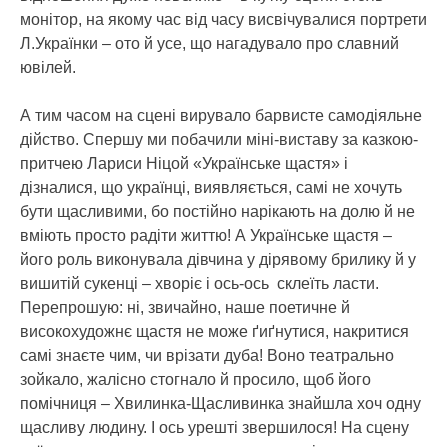
монітор, на якому час від часу висвічувалися портрети
Л.Українки – ото й усе, що нагадувало про славний
ювілей.
А тим часом на сцені вирувало барвисте самодіяльне
дійство. Спершу ми побачили міні-виставу за казкою-
притчею Лариси Ніцой «Українське щастя» і
дізналися, що українці, виявляється, самі не хочуть
бути щасливими, бо постійно нарікають на долю й не
вміють просто радіти життю! А Українське щастя –
його роль виконувала дівчина у дірявому брилику й у
вишитій сукенці – хворіє і ось-ось склеїть ласти.
Перепрошую: ні, звичайно, наше поетичне й
високохудожнє щастя не може ґиґнутися, накритися
самі знаєте чим, чи врізати дуба! Воно театрально
зойкало, жалісно стогнало й просило, щоб його
помічниця – Хвилинка-Щасливинка знайшла хоч одну
щасливу людину. І ось урешті звершилося! На сцену