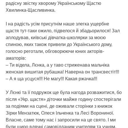
радісну звістку хворому Українському Щастю
Хвилинка-Щасливинка.
І на радість усім присутнім наше злегка ущербне
щастя тут-таки ожило, підвелося й збадьорилося! Зал
аплодував, київські дівчатка-школярки за моєю
спиною, яких також привели до Українського дому,
голосно реготали, обговорюючи юних акторів-
аматорів:
– Ти відела, Лєнка, а у таво стриженава мальчіка
женская вишитая рубашка! Наверна он трансвестіт!!!
– А я ща усцуся!!! Не магу!!! Какая ржачка!!!
У Лєнкі та її подружок ще була нагода розважитися, бо
після «Укр. щастя» діточки майже годину спостерігали
за подіями на сцені, де оживали сторінки з книжок
Зірки Мензатюк, Олеся Ільченка та Лесі Ворониної.
Власне, саме тому нас і запросили на це свято. І ми
були щиро вдячні самовідданим учителям та учням,