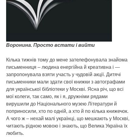
Воронина. Просто встати і вийти
Кілька тижнів тому до мене зателефонувала знайома
письменниця – людина енергійна й креативна і —
запропонувала взяти участь у чудовій акції. Дитячі
письменники мали здати свої книжки з автографами
для української бібліотеки у Москві. Ясна річ, що всі
мої колеги, так само, як і я, дружніми рядами
вирушили до Національного музею Літератури й
поприносили, хто по одній, а хто й по кілька книжечок.
А чого ж – нехай малі українці, що мешкають у Москві,
читають рідною мовою і знають, що Велика Україна їх
любить.