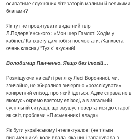
осипатиме слухняних літераторів малими й великими
благами?
Як тут не процитувати видатний твір
Л.Подерв’янського : «Мон шер Гамлєт! Ходiм у
кабiнет,/ Канхвету дам тобi я посмоктати. /Канхвета
очень класна,/ “Тузiк” вкусний!
Володимир Панченко. Якщо без ілюзій…
Розміщуючи на сайті репліку Лесі Ворониної, ми,
звичайно, не збиралися вичерпно «розслідувати»
конкретний епізод, про який ідеться. Адже справа не в
якомусь окремо взятому епізоді, а в загальній
суспільній ситуації, що змушує повертатися до старої,
як світ, проблеми «Письменник і влада».
Як бути українському інтелектуалові (не тільки
письменнику), коли влада, яка нині запанувала в