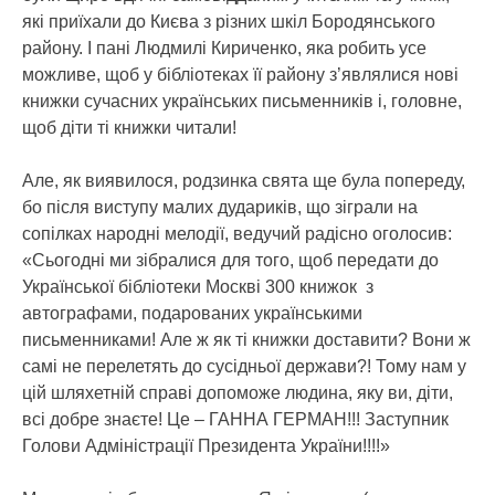
які приїхали до Києва з різних шкіл Бородянського
району. І пані Людмилі Кириченко, яка робить усе
можливе, щоб у бібліотеках її району з’являлися нові
книжки сучасних українських письменників і, головне,
щоб діти ті книжки читали!
Але, як виявилося, родзинка свята ще була попереду,
бо після виступу малих дудариків, що зіграли на
сопілках народні мелодії, ведучий радісно оголосив:
«Сьогодні ми зібралися для того, щоб передати до
Української бібліотеки Москві 300 книжок з
автографами, подарованих українськими
письменниками! Але ж як ті книжки доставити? Вони ж
самі не перелетять до сусідньої держави?! Тому нам у
цій шляхетній справі допоможе людина, яку ви, діти,
всі добре знаєте! Це – ГАННА ГЕРМАН!!! Заступник
Голови Адміністрації Президента України!!!!»