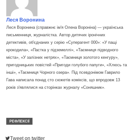
Леся Воронина
Леся Воронина (справжнє ім'я Олена Вороніна) — українська
письменниця, журналістка. Автор дитячих іронічних
детективів, об'єднаних у серію «Суперагент 000»: «У пащі
крокодила», «Пастка у підземеллі», «Таємниця підводного
міста», «У залізних нетрях», «Таємниця золотого кенгуру»,
пригодницьких повістей «Пригоди голубого папуги», «Хлюсь та
інші», «Таємниця Чорного озера». Під псевдонімом Гаврило
Гава написала понад сто сюжетів коміксів, що впродовж 13
років з'являлися на сторінках журналу «Соняшник».
РЕФЛЕКСІЇ
Tweet on twitter