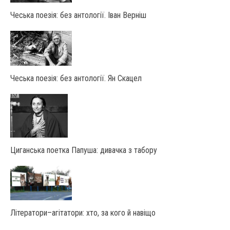
Чеська поезія: без антології. Іван Верніш
Чеська поезія: без антології. Ян Скацел
Циганська поетка Папуша: дивачка з табору
Літератори–агітатори: хто, за кого й навіщо