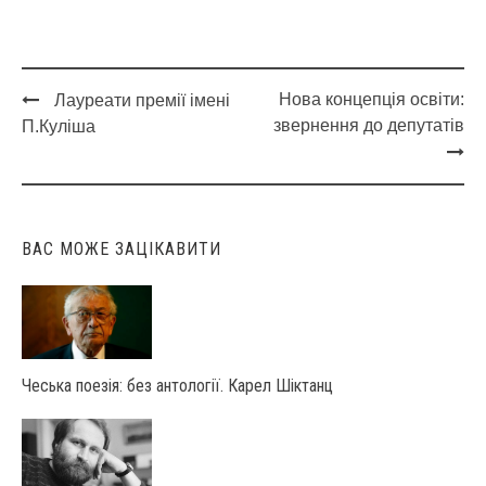
Нова концепція освіти:
Лауреати премії імені
Post
звернення до депутатів
П.Куліша
navigation
ВАС МОЖЕ ЗАЦІКАВИТИ
Чеська поезія: без антології. Карел Шіктанц