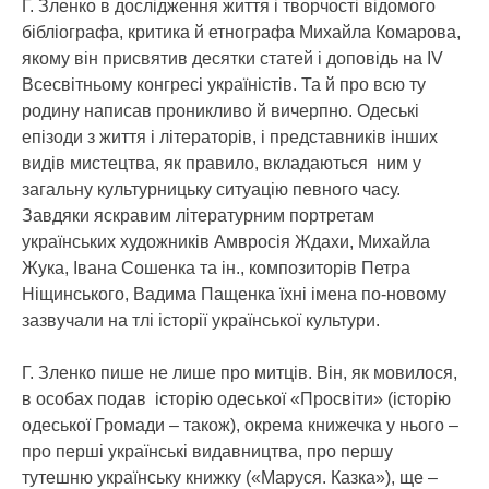
Г. Зленко в дослідження життя і творчості відомого
бібліографа, критика й етнографа Михайла Комарова,
якому він присвятив десятки статей і доповідь на IV
Всесвітньому конгресі україністів. Та й про всю ту
родину написав проникливо й вичерпно. Одеські
епізоди з життя і літераторів, і представників інших
видів мистецтва, як правило, вкладаються ним у
загальну культурницьку ситуацію певного часу.
Завдяки яскравим літературним портретам
українських художників Амвросія Ждахи, Михайла
Жука, Івана Сошенка та ін., композиторів Петра
Ніщинського, Вадима Пащенка їхні імена по-новому
зазвучали на тлі історії української культури.
Г. Зленко пише не лише про митців. Він, як мовилося,
в особах подав історію одеської «Просвіти» (історію
одеської Громади – також), окрема книжечка у нього –
про перші українські видавництва, про першу
тутешню українську книжку («Маруся. Казка»), ще –