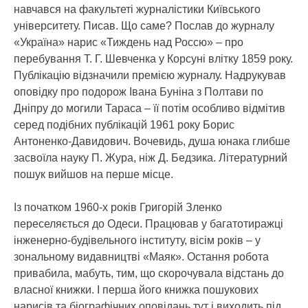
навчався на факультеті журналістики Київського
університету. Писав. Що саме? Послав до журналу
«Україна» нарис «Тиждень над Россю» – про
перебування Т. Г. Шевченка у Корсуні влітку 1859 року.
Публікацію відзначили премією журналу. Надрукував
оповідку про подорож Івана Буніна з Полтави по
Дніпру до могили Тараса – її потім особливо відмітив
серед подібних публікацій 1961 року Борис
Антоненко-Давидович. Вочевидь, душа юнака глибше
засвоїла науку П. Жура, ніж Д. Бедзика. Літературний
пошук вийшов на перше місце.
Із початком 1960-х років Григорій Зленко
переселяється до Одеси. Працював у багатотиражці
інженерно-будівельного інституту, вісім років – у
зональному видавництві «Маяк». Остання робота
привабила, мабуть, тим, що скорочувала відстань до
власної книжки. І перша його книжка пошукових
нарисів та біографічних оповідань тут і виходить під