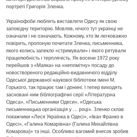
портреті Григорія Зленка.
Українофоби люблять виставляти Одесу як свою
заповідну територію. Мовляв, нічого тут українці не
означали і не означають. Кожному, хто їм легковажно
повірить, пропоную почитати Зленка, письменника,
якого колись запекло «стримували» і якого рятували
працелюбність і терплячість. Як восени 1972 року
перейшов з «Маяка» на «непомітну» посаду до
новоствореного редакційно-видавничого відділу
Одеської державної наукової бібліотеки імені М.
Горького, так працює там і донині. І тепер виходять
засновані ним бібліографічні серії «Літературна
Одеса», «Письменники Одеси», «Одеська
письменницька організація у … році». Зленко склав
покажчики «Леся Українка в Одесі», «Іван Франко в
Одесі», «Галина Комарівна» (Галина Михайлівна
Комарова)» та інші. Особливо вагомий внесок зробив