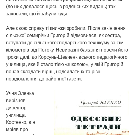
(до них додалося щось із радянських видань) так
заховали, що й забули куди.
Але свою справу ті книжки зробили. Після закінчення
сільської семирічки Григорій відмовився, як сестра,
вступати до сільськогосподарського технікуму за сім
кілометрів від Потоку. Невиразні бажання повели його
трохи далі, до Корсунь-Шевченківського педагогічного
училища, яке й стало тією «школою», у якій Григорій
почав складати вірші, надсилати їх та різні
повідомлення до районної газети.
Учня Зленка
вирізняв
директор
училища
Костенко, він
мріяв про