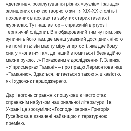
«детектив», розплутування різних «вузлів» і загадок,
залишених стихією творчого життя ХІХ-ХХ століть і
похованих в архівах та забутих старих газетах і
журналах. Тут наш автор – справжній віртуоз і
терплячий слідопит. Він обдарований тим чуттям, яке
зупинить його там, де менш уважний дослідник нічого
не помітить; він має ту міру впертості, яка дає йому
снагу «копати» там, де інший втомиться і безнадійно
махне рукою…» Показовим є дослідження Г. Зленка
«У присмерках Тамані» – про працю Лермонтова над
«Таманню». Здається, читається з такою ж цікавістю,
як і художнє першоджерело.
Дар і вогонь справжніх пошуковців часто стає
справжнім набутком національної літератури. І в
Україні це зрозуміли: «Господні зерна» Григорія
Гусейнова відзначені найвищою літературною
премією.