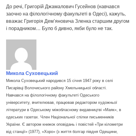
До речі, Григорій Джамалович Гусейнов (навчався
заочно на філологічному факультеті в Одесі), кажуть,
вважає Григорія Дем’яновича Зленка старшим другом
і порадником… Було б дивно, якби було не так.
Микола Суховецький
Микола Суховецький народився 15 січня 1947 року в селі
Писарівці Волочиського району Хмельницької області.
Навчався на філологічному факультеті Одеського
університету, вчителював, працював редактором художньої
літератури в Одеському міжобласному видавництві «Маяк», в
одеських газетах. Член Національної спілки письменників
України. Є автором книжок оповідань і повістей «Три кілометри
від станції» (1977), «Хоро» (з життя болгар півдня Одещини,