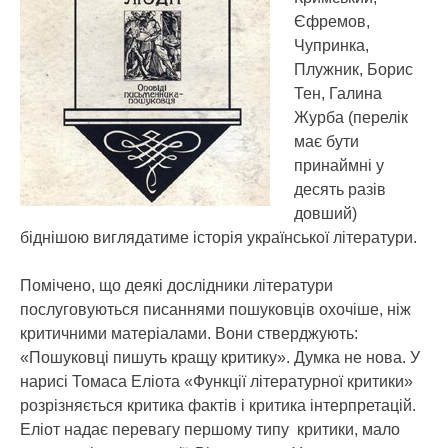
Єфремов,
Чупринка,
Плужник, Борис
Тен, Галина
Журба (перелік
має бути
принаймні у
десять разів
довший)
біднішою виглядатиме історія української літератури.
Помічено, що деякі дослідники літератури
послуговуються писаннями пошуковців охочіше, ніж
критичними матеріалами. Вони стверджують:
«Пошуковці пишуть кращу критику». Думка не нова. У
нарисі Томаса Еліота «Функції літературної критики»
розрізняється критика фактів і критика інтерпретацій.
Еліот надає перевагу першому типу критики, мало