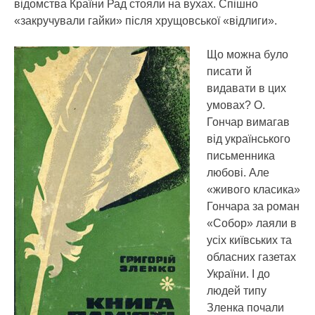
відомства Країни Рад стояли на вухах. Спішно
«закручували гайки» після хрущовської «відлиги».
Що можна було
писати й
видавати в цих
умовах? О.
Гончар вимагав
від українського
письменника
любові. Але
«живого класика»
Гончара за роман
«Собор» лаяли в
усіх київських та
обласних газетах
України. І до
людей типу
Зленка почали