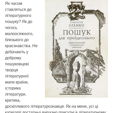
Як часом
ставляться до
літературного
пошуку? Як до
чогось
малоосяжного,
близького до
краєзнавства. Не
добачають у
доброму
пошуковцеві
творця
літературної
мапи країни,
історика
літератури,
критика,
доскіпливого літературознавця. Як на мене, усі ці
категорії достатньо виразно присутні в літературному