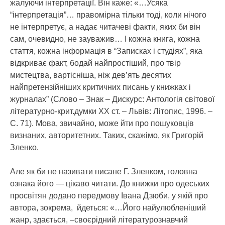
жалуючи інтерпретації. Він каже: «…Усяка
“інтерпретація”… правомірна тільки тоді, коли нічого
не інтерпретує, а надає читачеві факти, яких би він
сам, очевидно, не зауважив… І кожна книга, кожна
стаття, кожна інформація в “Записках і студіях”, яка
відкриває факт, бодай найпростіший, про твір
мистецтва, вартісніша, ніж дев’ять десятих
найпретензійніших критичних писань у книжках і
журналах” (Слово – Знак – Дискурс: Антологія світової
літературно-крит.думки ХХ ст. – Львів: Літопис, 1996. –
С. 71). Мова, звичайно, може йти про пошуковців
визнаних, авторитетних. Таких, скажімо, як Григорій
Зленко.
Але як би не називати писане Г. Зленком, головна
ознака його — цікаво читати. До книжки про одеських
просвітян додано передмову Івана Дзюби, у якій про
автора, зокрема, йдеться: «…Його найулюбленіший
жанр, здається, –своєрідний літературознавчий