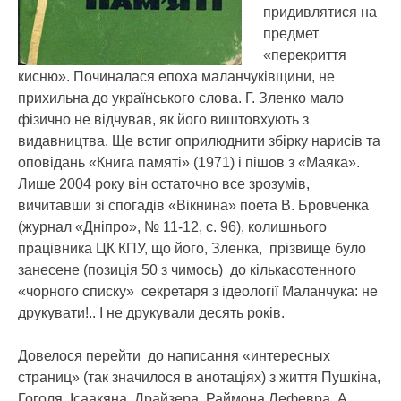
придивлятися на
предмет
«перекриття
кисню». Починалася епоха маланчуківщини, не
прихильна до українського слова. Г. Зленко мало
фізично не відчував, як його виштовхують з
видавництва. Ще встиг оприлюднити збірку нарисів та
оповідань «Книга памяті» (1971) і пішов з «Маяка».
Лише 2004 року він остаточно все зрозумів,
вичитавши зі спогадів «Вікнина» поета В. Бровченка
(журнал «Дніпро», № 11-12, с. 96), колишнього
працівника ЦК КПУ, що його, Зленка, прізвище було
занесене (позиція 50 з чимось) до кількасотенного
«чорного списку» секретаря з ідеології Маланчука: не
друкувати!.. І не друкували десять років.
Довелося перейти до написання «интересных
страниц» (так значилося в анотаціях) з життя Пушкіна,
Гоголя, Ісаакяна, Драйзера, Раймона Лефевра. А