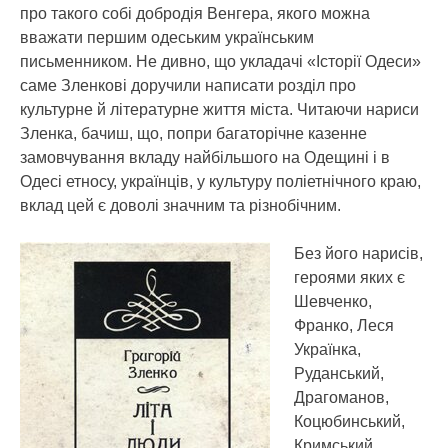
про такого собі добродія Венгера, якого можна
вважати першим одеським українським
письменником. Не дивно, що укладачі «Історії Одеси»
саме Зленкові доручили написати розділ про
культурне й літературне життя міста. Читаючи нариси
Зленка, бачиш, що, попри багаторічне казенне
замовчування вкладу найбільшого на Одещині і в
Одесі етносу, українців, у культуру поліетнічного краю,
вклад цей є доволі значним та різнобічним.
Без його нарисів,
героями яких є
Шевченко,
Франко, Леся
Українка,
Руданський,
Драгоманов,
Коцюбинський,
Кримський,