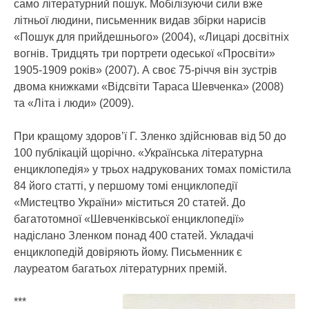
само літературний пошук. Мобілізуючи сили вже
літньої людини, письменник видав збірки нарисів
«Пошук для прийдешнього» (2004), «Лицарі досвітніх
вогнів. Тридцять три портрети одеської «Просвіти»
1905-1909 років» (2007). А своє 75-річчя він зустрів
двома книжками «Відсвіти Тараса Шевченка» (2008)
та «Літа і люди» (2009).
При кращому здоров’ї Г. Зленко здійснював від 50 до
100 публікацій щорічно. «Українська літературна
енциклопедія» у трьох надрукованих томах помістила
84 його статті, у першому томі енциклопедії
«Мистецтво України» міститься 20 статей. До
багатотомної «Шевченківської енциклопедії»
надіслано Зленком понад 400 статей. Укладачі
енциклопедій довіряють йому. Письменник є
лауреатом багатьох літературних премій.
***