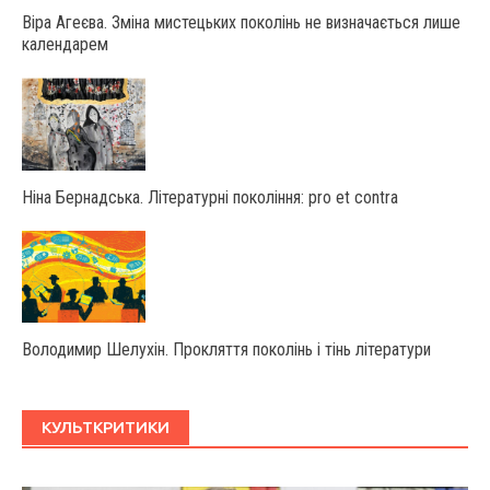
Віра Агеєва. Зміна мистецьких поколінь не визначається лише
календарем
Ніна Бернадська. Літературні покоління: pro et contra
Володимир Шелухін. Прокляття поколінь і тінь літератури
КУЛЬТКРИТИКИ