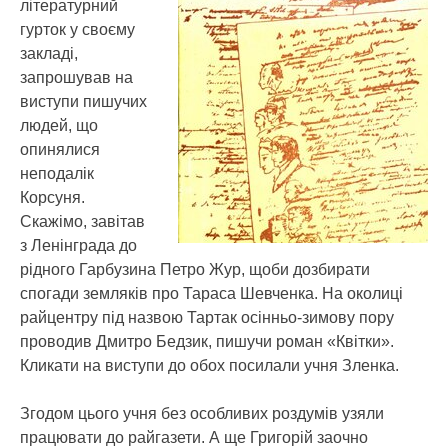
літературний
гурток у своєму
закладі,
запрошував на
виступи пишучих
людей, що
опинялися
неподалік
Корсуня.
Скажімо, завітав
з Ленінграда до
рідного Гарбузина Петро Жур, щоби дозбирати
спогади земляків про Тараса Шевченка. На околиці
райцентру під назвою Тартак осінньо-зимову пору
проводив Дмитро Бедзик, пишучи роман «Квітки».
Кликати на виступи до обох посилали учня Зленка.
Згодом цього учня без особливих роздумів узяли
працювати до райгазети. А ще Григорій заочно