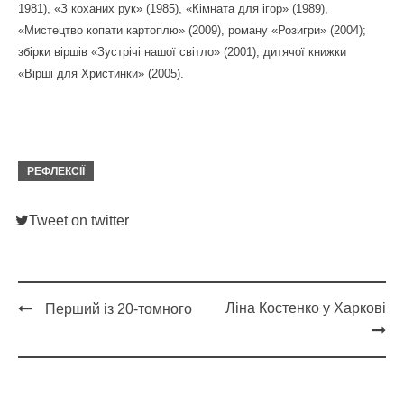
1981), «З коханих рук» (1985), «Кімната для ігор» (1989),
«Мистецтво копати картоплю» (2009), роману «Розигри» (2004);
збірки віршів «Зустрічі нашої світло» (2001); дитячої книжки
«Вірші для Христинки» (2005).
РЕФЛЕКСІЇ
Tweet on twitter
Ліна Костенко у Харкові
Перший із 20-томного
Post
navigation