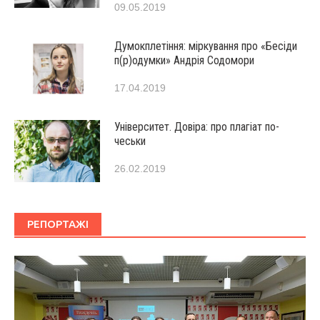
09.05.2019
Думокплетіння: міркування про «Бесіди
п(р)одумки» Андрія Содомори
17.04.2019
Університет. Довіра: про плагіат по-
чеськи
26.02.2019
РЕПОРТАЖІ