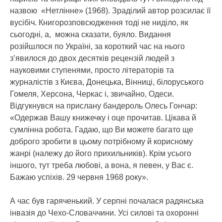
назвою «Нетлінне» (1968). Зраділий автор розсилає її
вусібіч. Книгорозповсюдження тоді не ниділо, як
сьогодні, а, можна сказати, буяло. Видання
розійшлося по Україні, за короткий час на нього
з’явилося до двох десятків рецензій людей з
науковими ступенями, просто літераторів та
журналістів з Києва, Донецька, Вінниці, білоруського
Гомеля, Херсона, Черкас і, звичайно, Одеси.
Відгукнувся на прислану бандероль Олесь Гончар:
«Одержав Вашу книжечку і оце прочитав. Цікава й
сумлінна робота. Гадаю, що Ви можете багато ще
доброго зробити в цьому потрібному й корисному
жанрі (належу до його прихильників). Крім усього
іншого, тут треба любові, а вона, я певен, у Вас є.
Бажаю успіхів. 29 червня 1968 року».
А час був гаряченький. У серпні почалася радянська
інвазія до Чехо-Словаччини. Усі силові та охоронні