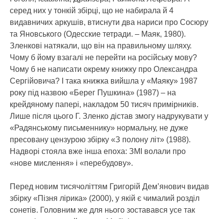
серед них у тонкій збірці, що не набирала й 4
видавничих аркушів, втиснути два нариси про Сосюру
та Яновського (Одесские тетради. – Маяк, 1980).
Зленкові натякали, що він на правильному шляху.
Чому б йому взагалі не перейти на російську мову?
Чому б не написати окрему книжку про Олександра
Сергійовича? І така книжка вийшла у «Маяку» 1987
року під назвою «Берег Пушкина» (1987) – на
крейдяному папері, накладом 50 тисяч примірників.
Лише після цього Г. Зленко дістав змогу надрукувати у
«Радянському письменнику» нормальну, не дуже
пресовану цензурою збірку «З полону літ» (1988).
Надворі стояла вже інша епоха: ЗМІ волали про
«нове мислення» і «перебудову».
Перед новим тисячоліттям Григорій Дем’янович видав
збірку «Пізня лірика» (2000), у якій є чималий розділ
сонетів. Головним же для нього зоставався усе так