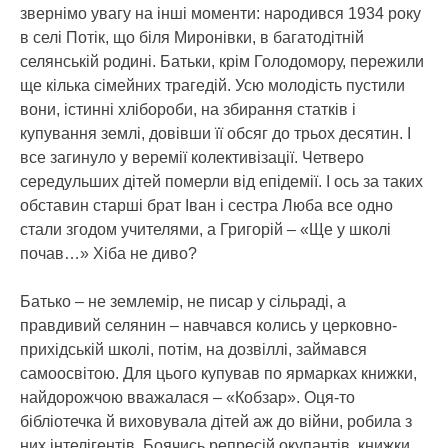
звернімо увагу на інші моменти: народився 1934 року
в селі Потік, що біля Миронівки, в багатодітній
селянській родині. Батьки, крім Голодомору, пережили
ще кілька сімейних трагедій. Усю молодість пустили
вони, істинні хлібороби, на збирання статків і
купування землі, довівши її обсяг до трьох десятин. І
все загинуло у веремії колективізації. Четверо
середульших дітей померли від епідемії. І ось за таких
обставин старші брат Іван і сестра Люба все одно
стали згодом учителями, а Григорій – «Ще у школі
почав…» Хіба не диво?
Батько – не землемір, не писар у сільраді, а
правдивий селянин – навчався колись у церковно-
прихідській школі, потім, на дозвіллі, займався
самоосвітою. Для цього купував по ярмарках книжки,
найдорожчою вважалася – «Кобзар». Оця-то
бібліотечка й виховувала дітей аж до війни, робила з
них інтелігентів. Боячись репресій окупантів, книжки