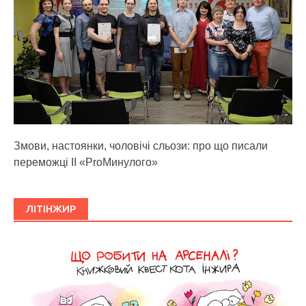
Змови, настоянки, чоловічі сльози: про що писали
переможці ІІ «ProМинулого»
ЛІТІНЖИР