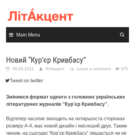
Skip
to
content
Main Menu
Новий “Кур’єр Кривбасу”
08.02.2011
ЛітАкцент
Leave a comment
975
Tweet on twitter
Змінився формат одного з головних українських
літературних журналів “Кур’єр Кривбасу”.
Відтепер часопис виходить на чотирьохста сторінках
розміру А-4, має новий дизайн і якісніший друк. Таким
чином, на сьогодні “Кур’єр Кривбасу” лишається чи не