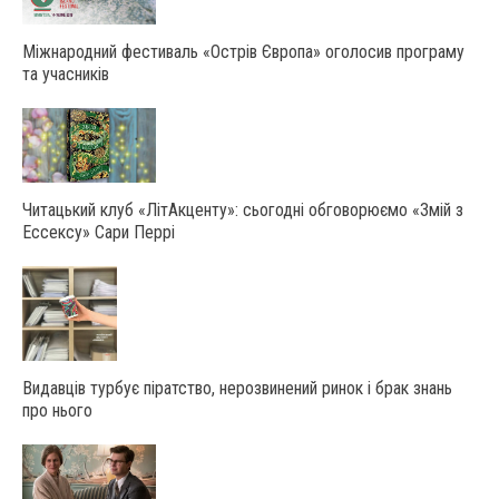
Міжнародний фестиваль «Острів Європа» оголосив програму
та учасників
Читацький клуб «ЛітАкценту»: сьогодні обговорюємо «Змій з
Ессексу» Сари Перрі
Видавців турбує піратство, нерозвинений ринок і брак знань
про нього