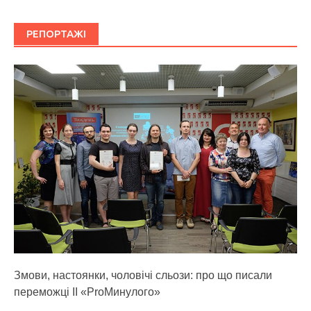
РЕПОРТАЖІ
Змови, настоянки, чоловічі сльози: про що писали
переможці ІІ «ProМинулого»