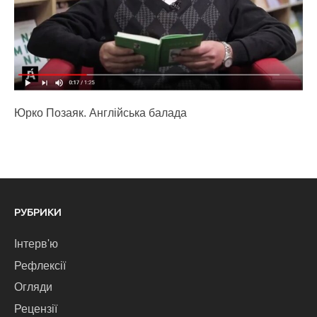
Юрко Позаяк. Англійська балада
РУБРИКИ
Інтерв'ю
Рефлексії
Огляди
Рецензії