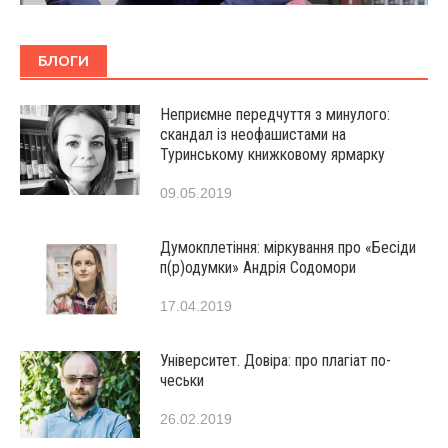
БЛОГИ
Неприємне передчуття з минулого:
скандал із неофашистами на
Туринському книжковому ярмарку
09.05.2019
Думокплетіння: міркування про «Бесіди
п(р)одумки» Андрія Содомори
17.04.2019
Університет. Довіра: про плагіат по-
чеськи
26.02.2019