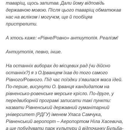
таваріщ, щось запитав. Дали йому відповідь
державною мовою. Після цього таваріщ обматюкав
нас на вєліком і могучєм, ще й пообіцяв
пристрелити.
А хтось каже: «Рівне/Ровно» антиутопія. Реалізм!
Антиутопія, певно, інше.
На останніх виборах до місцевих рад (чи дійсно
останніх?) я з О.Ірванцем їхав до того самого
Рівного/Ровного. Під час поїздки з’явилася маса ідей.
По-перше, висунути О. Ірванця кандидатом на
рівненсько-ровенське мерське крісло. По-друге, у
передвиборній програмі записати такі пункти:
назвати Рівненський державний гуманітарний
університет (РДГУ) іменем Уласа Самчука,
Рівненський аеропорт – Аеропортом Ніла Хасевича,
а ще побудувати парк культури й відпочинку Бульба-