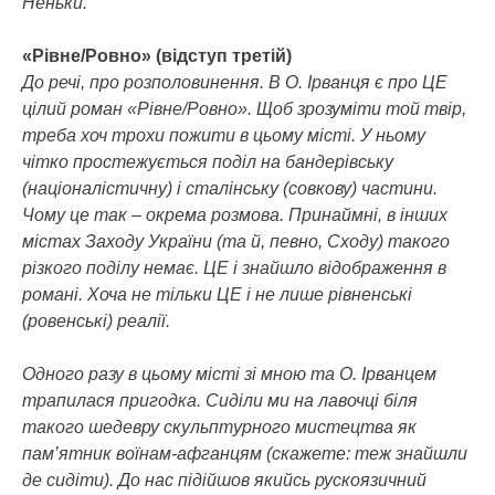
Неньки.
«Рівне/Ровно» (відступ третій)
До речі, про розполовинення. В О. Ірванця є про ЦЕ
цілий роман «Рівне/Ровно». Щоб зрозуміти той твір,
треба хоч трохи пожити в цьому місті. У ньому
чітко простежується поділ на бандерівську
(націоналістичну) і сталінську (совкову) частини.
Чому це так – окрема розмова. Принаймні, в інших
містах Заходу України (та й, певно, Сходу) такого
різкого поділу немає. ЦЕ і знайшло відображення в
романі. Хоча не тільки ЦЕ і не лише рівненські
(ровенські) реалії.
Одного разу в цьому місті зі мною та О. Ірванцем
трапилася пригодка. Сиділи ми на лавочці біля
такого шедевру скульптурного мистецтва як
пам’ятник воїнам-афганцям (скажете: теж знайшли
де сидіти). До нас підійшов якийсь рускоязичний