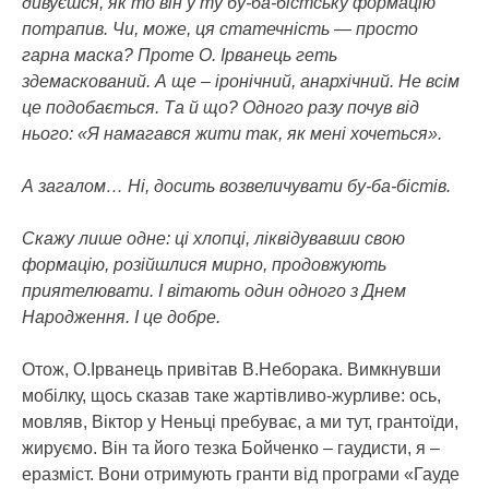
дивуєшся, як то він у ту бу-ба-бістську формацію
потрапив. Чи, може, ця статечність — просто
гарна маска? Проте О. Ірванець геть
здемаскований. А ще – іронічний, анархічний. Не всім
це подобається. Та й що? Одного разу почув від
нього: «Я намагався жити так, як мені хочеться».
А загалом… Ні, досить возвеличувати бу-ба-бістів.
Скажу лише одне: ці хлопці, ліквідувавши свою
формацію, розійшлися мирно, продовжують
приятелювати. І вітають один одного з Днем
Народження. І це добре.
Отож, О.Ірванець привітав В.Неборака. Вимкнувши
мобілку, щось сказав таке жартівливо-журливе: ось,
мовляв, Віктор у Неньці пребуває, а ми тут, грантоїди,
жируємо. Він та його тезка Бойченко – гаудисти, я –
еразміст. Вони отримують гранти від програми «Гауде