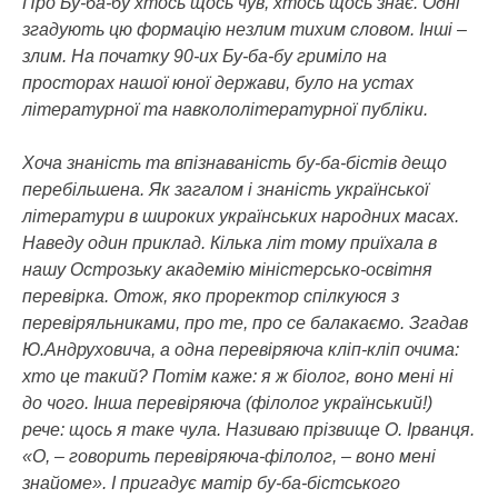
Про Бу-ба-бу хтось щось чув, хтось щось знає. Одні
згадують цю формацію незлим тихим словом. Інші –
злим. На початку 90-их Бу-ба-бу гриміло на
просторах нашої юної держави, було на устах
літературної та навкололітературної публіки.
Хоча знаність та впізнаваність бу-ба-бістів дещо
перебільшена. Як загалом і знаність української
літератури в широких українських народних масах.
Наведу один приклад. Кілька літ тому приїхала в
нашу Острозьку академію міністерсько-освітня
перевірка. Отож, яко проректор спілкуюся з
перевіряльниками, про те, про се балакаємо. Згадав
Ю.Андруховича, а одна перевіряюча кліп-кліп очима:
хто це такий? Потім каже: я ж біолог, воно мені ні
до чого. Інша перевіряюча (філолог український!)
рече: щось я таке чула. Називаю прізвище О. Ірванця.
«О, – говорить перевіряюча-філолог, – воно мені
знайоме». І пригадує матір бу-ба-бістського