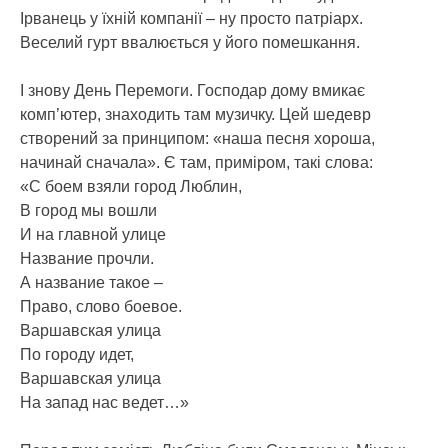
Ірванець у їхній компанії – ну просто патріарх.
Веселий гурт ввалюється у його помешкання.
І знову День Перемоги. Господар дому вмикає
комп’ютер, знаходить там музичку. Цей шедевр
створений за принципом: «наша песня хороша,
начинай сначала». Є там, приміром, такі слова:
«С боем взяли город Люблин,
В город мы вошли
И на главной улице
Название прочли.
А название такое –
Право, слово боевое.
Варшавская улица
По городу идет,
Варшавская улица
На запад нас ведет…»