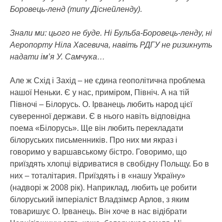
Боровець-ленд (типу Діснейленду).
Знали ми: цього не буде. Ні Бульба-Боровець-ленду, ні
Аеропорту Ніла Хасевича, навіть РДГУ не ризикнуть
надати ім’я У. Самчука…
Але ж Схід і Захід – не єдина геополітична проблема
нашої Неньки. Є у нас, приміром, Північ. А на тій
Півночі – Білорусь. О. Ірванець любить народ цієї
суверенної держави. Є в нього навіть відповідна
поема «Білорусь». Ще він любить перекладати
білоруських письменників. Про них ми якраз і
говоримо у варшавському бістро. Говоримо, що
приїздять хлопці відриватися в свобідну Польщу. Бо в
них – тоталітария. Приїздять і в «нашу Україну»
(надворі ж 2008 рік). Наприклад, любить це робити
білоруський імперіаліст Владзімєр Арлов, з яким
товаришує О. Ірванець. Він хоче в нас відібрати