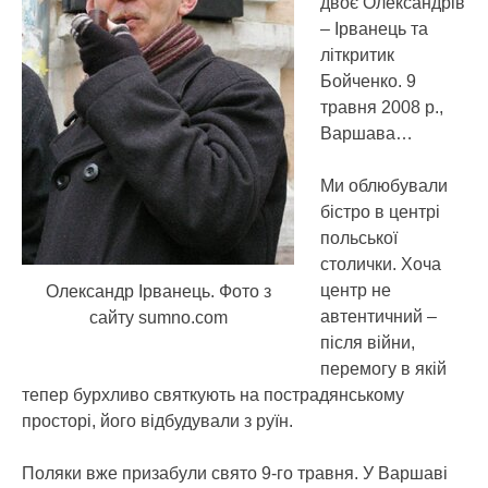
двоє Олександрів
– Ірванець та
літкритик
Бойченко. 9
травня 2008 р.,
Варшава…
Ми облюбували
бістро в центрі
польської
столички. Хоча
центр не
Олександр Ірванець. Фото з
автентичний –
сайту sumno.com
після війни,
перемогу в якій
тепер бурхливо святкують на пострадянському
просторі, його відбудували з руїн.
Поляки вже призабули свято 9-го травня. У Варшаві