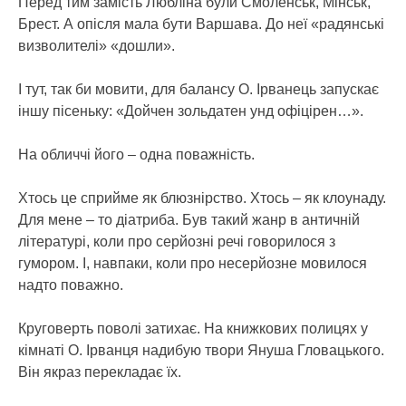
Перед тим замість Любліна були Смоленськ, Мінськ,
Брест. А опісля мала бути Варшава. До неї «радянські
визволителі» «дошли».
І тут, так би мовити, для балансу О. Ірванець запускає
іншу пісеньку: «Дойчен зольдатен унд офіцірен…».
На обличчі його – одна поважність.
Хтось це сприйме як блюзнірство. Хтось – як клоунаду.
Для мене – то діатриба. Був такий жанр в античній
літературі, коли про серйозні речі говорилося з
гумором. І, навпаки, коли про несерйозне мовилося
надто поважно.
Круговерть поволі затихає. На книжкових полицях у
кімнаті О. Ірванця надибую твори Януша Гловацького.
Він якраз перекладає їх.