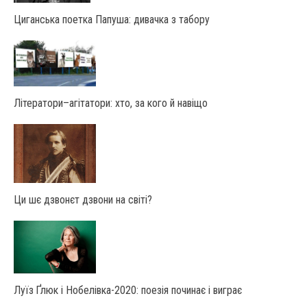
Циганська поетка Папуша: дивачка з табору
Літератори–агітатори: хто, за кого й навіщо
Ци шє дзвонєт дзвони на світі?
Луїз Ґлюк і Нобелівка-2020: поезія починає і виграє