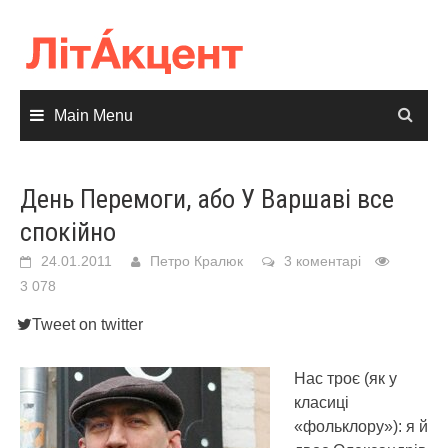
Skip
to
content
Main Menu
День Перемоги, або У Варшаві все
спокійно
24.01.2011
Петро Кралюк
3 коментарі
3 078
Tweet on twitter
Нас троє (як у
класиці
«фольклору»): я й