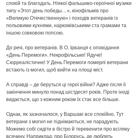
спокій та благодать. Ніякої фальшиво-героїчної музики
типу «Этот день победы…», кінофільмів про
«Великую Отечественную» і походів ветеранів із
польовими кухнями, наркомівськими ста грамами та
іншою совковою попсою.
До речі, про ветеранів. В О. Ірванця є оповідання
«День Перемоги». Некрофільське! Ядуче!
Сюрреалістичне! У День Перемоги померлі ветерани
встають із могил, щоб вийти на площі міст.
А справді – де беруться ці герої війни? Адже після її
закінчення минуло понад шістдесят років. Проте іноді
видається, що з кожним роком їх стає все більше.
Однак, як зазначалося, у Варшаві все спокійно. Тут
ветерани з могил не піднімаються, не парадують.
Можемо собі сидіти в бістро й теревенити про всіляку
всячину. Наприклад, про Білорусь, де люблять