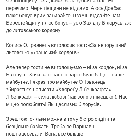
Чернігівщину: гета, каже, бєларуская зємля. Ні,
перечимо, Чернігівщини не віддамо. А ось Донбас,
плюс бонус-Крим забирайте. Взамін віддайте нам
Берестейщину, плюс бонус – усю Західну Білорусь, аж
до литовського кордону!
Колись О. Ірванець виголосив тост: «За непорушний
литовсько-український кордон!»
Але тепер тости не виголошуємо – ні за кордон, ні за
Білорусь. Хоча за останню варто було б. Це – наше
майбутнє. І якраз про майбутнє О. Ірванець
збирається написати «Хворобу Лібенкрафта».
Лібенкрафт – сила любові (так воно з німецької). Нас
міцно полюблять! Як щасливих білорусів.
Зрештою, скільки можна в тому бістро сидіти та
безцільно базікати. Треба по Варшавці
пошпацерувати. Вона все більше