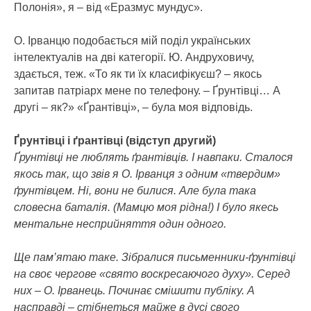
Полонія», я – від «Еразмус мундус».
О. Ірванцю подобається мій поділ українських
інтелектуалів на дві категорії. Ю. Андруховичу,
здається, теж. «То як ти їх класифікуєш? – якось
запитав патріарх мене по телефону. – Ґрунтівці… А
другі – як?» «Ґрантівці», – була моя відповідь.
Ґрунтівці і ґрантівці (відступ другий)
Ґрунтівці не люблять ґрантівців. І навпаки. Сталося
якось так, що звів я О. Ірванця з одним «твердим»
ґрунтівцем. Ні, вони не билися. Але була така
словесна баталія. (Мамцю моя рідна!) І було якесь
ментальне несприйняття один одного.
Ще пам’ятаю таке. Зібралися письменники-ґрунтівці
на своє чергове «свято воскресаючого духу». Серед
них – О. Ірванець. Починає смішити публіку. А
насправді – стібнеться майже в дусі свого