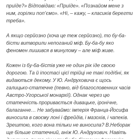
приїде?» Відповідаю: «Приїде». «Познайом мене з
ним, горілки поп’ємо». «Ні, – кажу, – класиків берегти
треба».
А якщо серйозно (хоча це теж серйозно), то бу-ба-
бісти витворили непоганий міф. Бу-ба-бу яко
феномен лишився в минулому – але міф живе.
Кожен із бу-ба-бістів уже не один рік іде своєю
дорогою. Та й іпостасі цієї трійці не такі подібні, як
видаються декому. У Ю. Андруховича є щось
галицько-статечне (певно, від благословенних часів
Австро-Угорської монархії). Однак через цю
статечність проривається дивацьке, іронічне,
балаганне… Не забуваймо: імперія Франца-Йосифа
виносила в своєму лоні і фрейдів, і мазохів, і чапеків.
Зрештою, кого вона тільки не виносила? В.Неборак
ще більше статечний, аніж Ю. Андрухович. Навіть