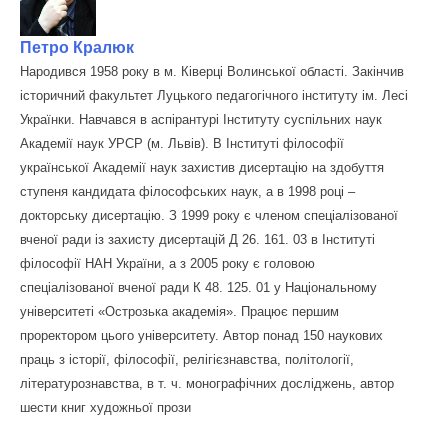
Петро Кралюк
Народився 1958 року в м. Ківерці Волинської області. Закінчив
історичний факультет Луцького педагогічного інституту ім. Лесі
Українки. Навчався в аспірантурі Інституту суспільних наук
Академії наук УРСР (м. Львів). В Інституті філософії
української Академії наук захистив дисертацію на здобуття
ступеня кандидата філософських наук, а в 1998 році –
докторську дисертацію. З 1999 року є членом спеціалізованої
вченої ради із захисту дисертацій Д 26. 161. 03 в Інституті
філософії НАН України, а з 2005 року є головою
спеціалізованої вченої ради К 48. 125. 01 у Національному
університеті «Острозька академія». Працює першим
проректором цього університету. Автор понад 150 наукових
праць з історії, філософії, релігієзнавства, політології,
літературознавства, в т. ч. монографічних досліджень, автор
шести книг художньої прози