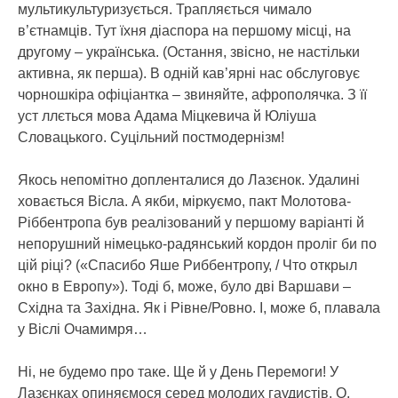
мультикультуризується. Трапляється чимало
в’єтнамців. Тут їхня діаспора на першому місці, на
другому – українська. (Остання, звісно, не настільки
активна, як перша). В одній кав’ярні нас обслуговує
чорношкіра офіціантка – звиняйте, афрополячка. З її
уст ллється мова Адама Міцкевича й Юліуша
Словацького. Суцільний постмодернізм!
Якось непомітно допленталися до Лазєнок. Удалині
ховається Вісла. А якби, міркуємо, пакт Молотова-
Ріббентропа був реалізований у першому варіанті й
непорушний німецько-радянський кордон проліг би по
цій ріці? («Спасибо Яше Риббентропу, / Что открыл
окно в Европу»). Тоді б, може, було дві Варшави –
Східна та Західна. Як і Рівне/Ровно. І, може б, плавала
у Віслі Очамимря…
Ні, не будемо про таке. Ще й у День Перемоги! У
Лазєнках опиняємося серед молодих гаудистів. О.