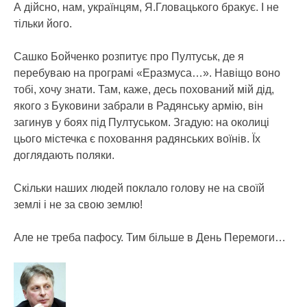
А дійсно, нам, українцям, Я.Гловацького бракує. І не
тільки його.
Сашко Бойченко розпитує про Пултуськ, де я
перебуваю на програмі «Еразмуса…». Навіщо воно
тобі, хочу знати. Там, каже, десь похований мій дід,
якого з Буковини забрали в Радянську армію, він
загинув у боях під Пултуськом. Згадую: на околиці
цього містечка є поховання радянських воїнів. Їх
доглядають поляки.
Скільки наших людей поклало голову не на своїй
землі і не за свою землю!
Але не треба пафосу. Тим більше в День Перемоги…