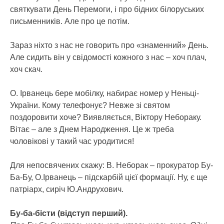
святкувати День Перемоги, і про бідних білоруських
письменників. Але про це потім.
Зараз ніхто з нас не говорить про «знаменний» День.
Але сидить він у свідомості кожного з нас – хоч плач,
хоч скач.
О. Ірванець бере мобілку, набирає номер у Неньці-
України. Кому телефонує? Невже зі святом
поздоровити хоче? Виявляється, Віктору Небораку.
Вітає – але з Днем Народження. Це ж треба
чоловікові у такий час уродитися!
Для непосвячених скажу: В. Неборак – прокуратор Бу-
Ба-Бу, О.Ірванець – підскарбій цієї формації. Ну, є ще
патріарх, сиріч Ю.Андрухович.
Бу-ба-бісти (відступ перший).