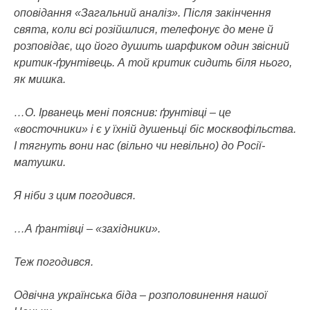
оповідання «Загальний аналіз». Після закінчення
свята, коли всі розійшлися, телефонує до мене й
розповідає, що його душить шарфиком один звісний
критик-ґрунтівець. А той критик сидить біля нього,
як мишка.
…О. Ірванець мені пояснив: ґрунтівці – це
«восточники» і є у їхній душеньці біс москвофільства.
І тягнуть вони нас (вільно чи невільно) до Росії-
матушки.
Я ніби з цим погодився.
…А ґрантівці – «західники».
Теж погодився.
Одвічна українська біда – розполовинення нашої