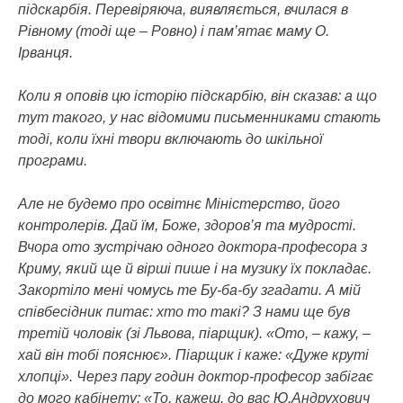
підскарбія. Перевіряюча, виявляється, вчилася в
Рівному (тоді ще – Ровно) і пам’ятає маму О.
Ірванця.
Коли я оповів цю історію підскарбію, він сказав: а що
тут такого, у нас відомими письменниками стають
тоді, коли їхні твори включають до шкільної
програми.
Але не будемо про освітнє Міністерство, його
контролерів. Дай їм, Боже, здоров’я та мудрості.
Вчора ото зустрічаю одного доктора-професора з
Криму, який ще й вірші пише і на музику їх покладає.
Закортіло мені чомусь те Бу-ба-бу згадати. А мій
співбесідник питає: хто то такі? З нами ще був
третій чоловік (зі Львова, піарщик). «Ото, – кажу, –
хай він тобі пояснює». Піарщик і каже: «Дуже круті
хлопці». Через пару годин доктор-професор забігає
до мого кабінету: «То, кажеш, до вас Ю.Андрухович