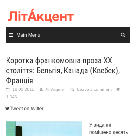
Skip
to
content
Main Menu
Коротка франкомовна проза ХХ
століття: Бельгія, Канада (Квебек),
Франція
19.01.2011
ЛітАкцент
Leave a comment
1 046
Tweet on twitter
У виданні
поміщено десять