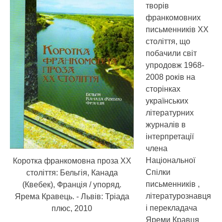
творів
франкомовних
письменників ХХ
століття, що
побачили світ
упродовж 1968-
2008 років на
сторінках
українських
літературних
журналів в
інтерпретації
члена
Національної
Коротка франкомовна проза ХХ
Спілки
століття: Бельгія, Канада
письменників ,
(Квебек), Франція / упоряд.
літературознавця
Ярема Кравець. - Львів: Тріада
і перекладача
плюс, 2010
Яреми Кравця