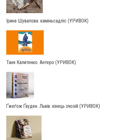
Ірина Шувалова. каміньсадліс (УРИВОК)
Таня Калитенко. Антеро (УРИВОК)
Ґжеґож Ґауден. Львів: кінець ілюзій (УРИВОК)