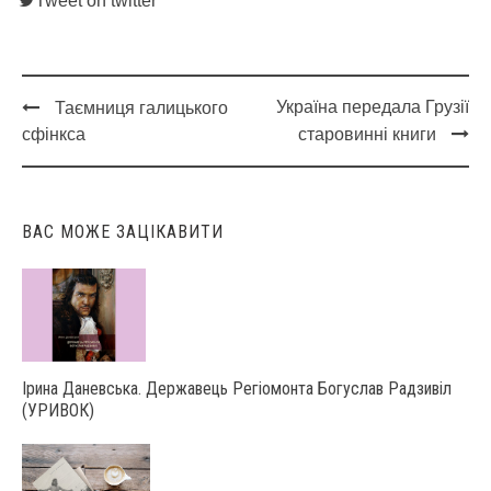
Tweet on twitter
Україна передала Грузії
Таємниця галицького
Post
сфінкса
старовинні книги
navigation
ВАС МОЖЕ ЗАЦІКАВИТИ
Ірина Даневська. Державець Регіомонта Богуслав Радзивіл
(УРИВОК)