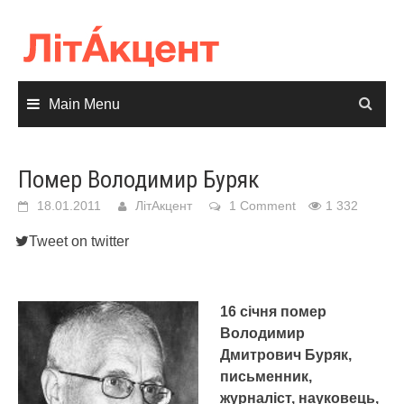
Skip
to
content
Main Menu
Помер Володимир Буряк
18.01.2011
ЛітАкцент
1 Comment
1 332
Tweet on twitter
16 січня помер
Володимир
Дмитрович Буряк,
письменник,
журналіст, науковець,