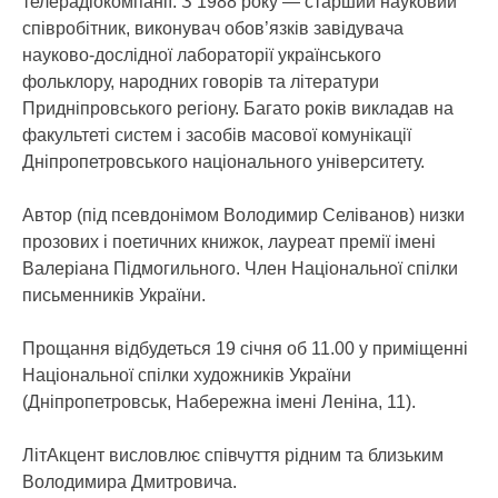
телерадіокомпанії. З 1988 року — старший науковий
співробітник, виконувач обов’язків завідувача
науково-дослідної лабораторії українського
фольклору, народних говорів та літератури
Придніпровського регіону. Багато років викладав на
факультеті систем і засобів масової комунікації
Дніпропетровського національного університету.
Автор (під псевдонімом Володимир Селіванов) низки
прозових і поетичних книжок, лауреат премії імені
Валеріана Підмогильного. Член Національної спілки
письменників України.
Прощання відбудеться 19 січня об 11.00 у приміщенні
Національної спілки художників України
(Дніпропетровськ, Набережна імені Леніна, 11).
ЛітАкцент висловлює співчуття рідним та близьким
Володимира Дмитровича.