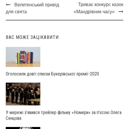
Триває конкурс казок
Велетенський привід
Post
для свята
«Мандрівник часу»
navigation
ВАС МОЖЕ ЗАЦІКАВИТИ
Оголосили довгі списки Букерівської премії-2020
У мережі з’явився трейлер фільму «Номери» за п’єсою Олега
Сенцова