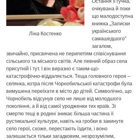
Остання її гучна,
очікувана й поки
що малодоступна
книжка „Записки
українського
Ліна Костенко
самашедшого”
загалом,
звичайно, присвячена не перипетіям співіснування
сільського та міського світів. Але певний образ села
присутній і тут. І він виразно є таким-що-
катастрофічно-віддаляється. Теща головного героя –
селянка, котра після Чорнобильської катастрофи була
вимушена переїхати в місто до дітей. Символічно, що
Чорнобиль відсунув село не лише від молодшого
покоління, а й від самої уродженки тих країв. Зі
смертю тещі в родині зникає більша частина її
рустикальної культури, навіть на гробки в закинуте
село герої, схоже, перестають їздити, і воно
залишається тільки загадковим, незрозумілим,