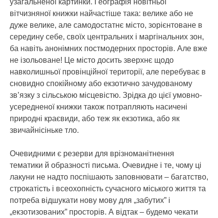
узагальненої картинки. Географія новітньої
вітчизняної книжки найчастіше така: велике або не
дуже велике, але самодостатнє місто, зорієнтоване в
середину себе, своїх центральних і маргінальних зон,
ба навіть анонімних постмодерних просторів. Але вже
не ізольоване! Це місто досить зверхнє щодо
навколишньої провінційної території, але перебуває в
сновидно спокійному або екзотично зачудованому
зв’язку з сільською місцевістю. Зрідка до цієї умовно-
усередненої книжки також потрапляють насичені
природні краєвиди, або теж як екзотика, або як
звичайнісіньке тло.
Очевидними є резерви для врізноманітнення
тематики й образності письма. Очевидне і те, чому ці
лакуни не надто поспішають заповнювати – багатство,
строкатість і всеохопність сучасного міського життя та
потреба відшукати нову мову для „забутих” і
„екзотизованих” просторів. А відтак – будемо чекати