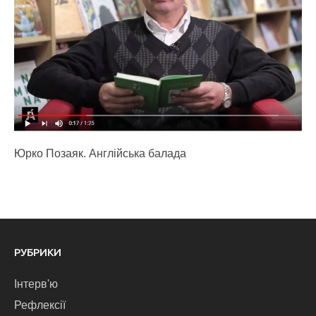
Юрко Позаяк. Англійська балада
РУБРИКИ
Інтерв'ю
Рефлексії