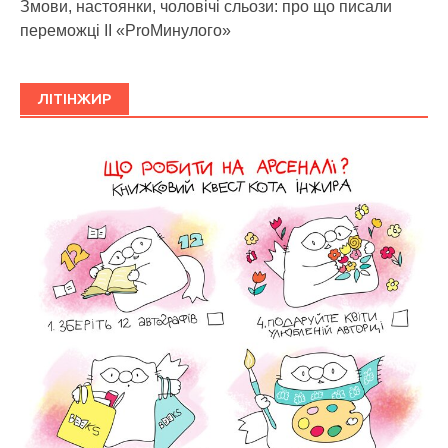
Змови, настоянки, чоловічі сльози: про що писали
переможці ІІ «ProМинулого»
ЛІТІНЖИР