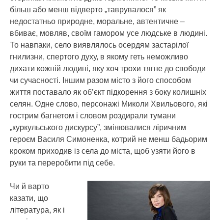
більш або менш відверто „таврувалося” як
недостатньо природне, моральне, автентичне –
вбиває, мовляв, своїм гамором усе людське в людині.
То навпаки, село виявлялось осердям застарілої
гнилизни, спертого духу, в якому геть неможливо
дихати кожній людині, яку хоч трохи тягне до свободи
чи сучасності. Іншим разом місто з його способом
життя поставало як об’єкт підкорення з боку колишніх
селян. Одне слово, персонажі Миколи Хвильового, які
гострим багнетом і словом роздирали тумани
„куркульського дискурсу”, змінювалися ліричним
героєм Василя Симоненка, котрий не менш бадьорим
кроком приходив із села до міста, щоб узяти його в
руки та переробити під себе.
Чи й варто
казати, що
література, як і