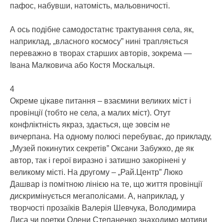
пафос, набувши, натомість, мальовничості.
А ось подібне самодостатнє трактування села, як,
наприклад, „власного космосу” нині трапляється
переважно в творах старших авторів, зокрема —
Івана Малковича або Костя Москальця.
4
Окреме цікаве питання – взаємини великих міст і
провінції (тобто не села, а малих міст). Отут
конфліктність якраз, здається, ще зовсім не
вичерпана. На одному полюсі перебуває, до прикладу,
„Музей покинутих секретів” Оксани Забужко, де як
автор, так і герої виразно і затишно закорінені у
великому місті. На другому – „Рай.Центр” Люко
Дашвар із помітною лінією на те, що життя провінції
дискримінується мегаполісами. А, наприклад, у
творчості прозаїків Валерія Шевчука, Володимира
Лиса чи поетки Олени Степаненко знаходимо мотиви