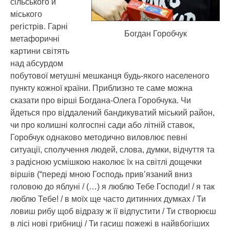
сільського й
міського
регістрів. Гарні
Богдан Горобчук
метафоричні
картини світять
над абсурдом
побутової метушні мешканця будь-якого населеного
пункту кожної країни. Приблизно те саме можна
сказати про вірші Богдана-Олега Горобчука. Чи
йдеться про віддалений бандикуватий міський район,
чи про колишні колгоспні сади або літній ставок,
Горобчук однаково методично виловлює певні
ситуації, сполучення людей, слова, думки, відчуття та
з радісною усмішкою наколює їх на світлі дощечки
віршів (“переді мною Господь прив’язаний вниз
головою до яблуні / (…) я люблю Тебе Господи! / я так
люблю Тебе! / в моїх ще часто дитинних думках / Ти
ловиш рибу щоб відразу ж її відпустити / Ти створюєш
в лісі нові грибниці / Ти гасиш пожежі в найвбогіших