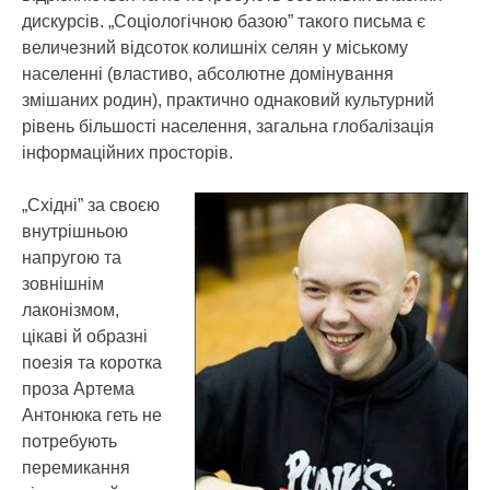
дискурсів. „Соціологічною базою” такого письма є
величезний відсоток колишніх селян у міському
населенні (властиво, абсолютне домінування
змішаних родин), практично однаковий культурний
рівень більшості населення, загальна глобалізація
інформаційних просторів.
„Східні” за своєю
внутрішньою
напругою та
зовнішнім
лаконізмом,
цікаві й образні
поезія та коротка
проза Артема
Антонюка геть не
потребують
перемикання