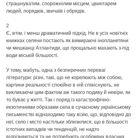
страшнуватим, спорожнілим місцем, цвинтарем
людей, порядків, звичаїв і обрядів.
2
Є, втім, і менш драматичний підхід. Не в усіх новітніх
книжках селяни постають як вимираючі інопланетяни
чи мешканці Атлантиди, що прощально махають з-під
води міській більшості.
У тому, мабуть, одна з безперечних переваг
літератури: різні, такі, що не корелюють між собою,
картини реальності спокійно в ній співіснують, не
викликаючи цим фактом аж такого подиву й невіри, як
то буває у житті. Так і поряд із катастрофічно-
екзотичними образами села в сучасному українському
письменстві віднаходимо таку візію, що, відповідно до
неї, село і місто настільки зблизилися, що в більшості
істотних випадків чи тенденцій, не надто
відрізняються та не потребують особливих власних