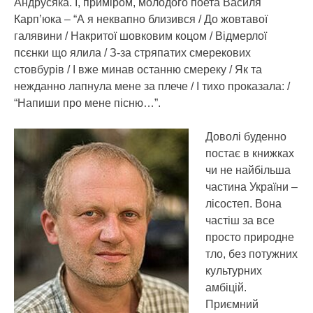
Андрусяка. І, приміром, молодого поета Василя
Карп’юка – “А я неквапно близився / До жовтавої
галявини / Накритої шовковим коцом / Відмерлої
псєнки що ялила / З-за стряпатих смерекових
стовбурів / І вже минав останню смереку / Як та
нежданно лапнула мене за плече / І тихо проказала: /
“Напиши про мене пісню…”.
Доволі буденно
постає в книжках
чи не найбільша
частина України –
лісостеп. Вона
частіш за все
просто природне
тло, без потужних
культурних
амбіцій.
Приємний