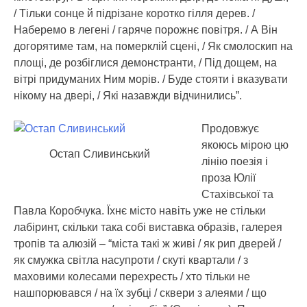
/ Тільки cонце й підрізане коротко гілля дерев. /
Наберемо в легені / гаряче порожнє повітря. / А Він
догорятиме там, на померклій сцені, / Як смолоскип на
площі, де розбіглися демонстранти, / Під дощем, на
вітрі придуманих Ним морів. / Буде стояти і вказувати
нікому на двері, / Які назавжди відчинились”.
Продовжує
якоюсь мірою цю
Остап Сливинський
лінію поезія і
проза Юлії
Стахівської та
Павла Коробчука. Їхнє місто навіть уже не стільки
лабіринт, скільки така собі виставка образів, галерея
тропів та алюзій – “міста такі ж живі / як рип дверей /
як смужка світла насупроти / скуті квартали / з
маховими колесами перехресть / хто тільки не
нашпорювався / на їх зубці / сквери з алеями / що