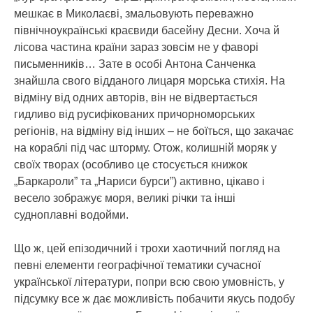
мешкає в Миколаєві, змальовують переважно
північноукраїнські краєвиди басейну Десни. Хоча й
лісова частина країни зараз зовсім не у фаворі
письменників… Зате в особі Антона Санченка
знайшла свого відданого лицаря морська стихія. На
відміну від одних авторів, він не відвертається
гидливо від русифікованих причорноморських
регіонів, на відміну від інших – не боїться, що закачає
на кораблі під час шторму. Отож, колишній моряк у
своїх творах (особливо це стосується книжок
„Баркароли” та „Нариси бурси”) активно, цікаво і
весело зображує моря, великі річки та інші
судноплавні водойми.
Що ж, цей епізодичний і трохи хаотичний погляд на
певні елементи географічної тематики сучасної
української літератури, попри всю свою умовність, у
підсумку все ж дає можливість побачити якусь подобу