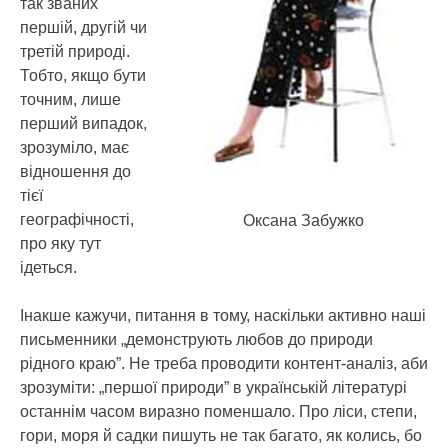
так званих
першій, другій чи
третій природі.
Тобто, якщо бути
точним, лише
перший випадок,
зрозуміло, має
відношення до
тієї
географічності,
Оксана Забужко
про яку тут
ідеться.
Інакше кажучи, питання в тому, наскільки активно наші
письменники „демонструють любов до природи
рідного краю”. Не треба проводити контент-аналіз, аби
зрозуміти: „першої природи” в українській літературі
останнім часом виразно поменшало. Про ліси, степи,
гори, моря й садки пишуть не так багато, як колись, бо