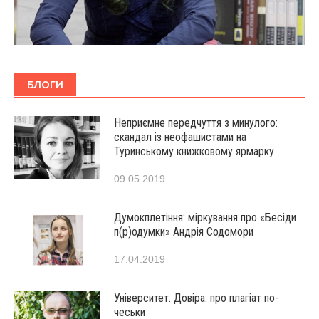
БЛОГИ
Неприємне передчуття з минулого:
скандал із неофашистами на
Туринському книжковому ярмарку
09.05.2019
Думокплетіння: міркування про «Бесіди
п(р)одумки» Андрія Содомори
17.04.2019
Університет. Довіра: про плагіат по-
чеськи