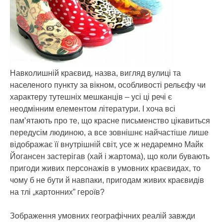
Навколишній краєвид, назва, вигляд вулиці та
населеного пункту за вікном, особливості рельєфу чи
характеру тутешніх мешканців – усі ці речі є
неодмінним елементом літератури.
І хоча всі
пам’ятають про те, що красне письменство цікавиться
передусім людиною, а все зовнішнє найчастіше лише
відображає її внутрішній світ, усе ж недаремно Майк
Йогансен застерігав (хай і жартома), що коли бувають
пригоди живих персонажів в умовних краєвидах, то
чому б не бути й навпаки, пригодам живих краєвидів
на тлі „картонних” героїв?
Зображення умовних географічних реалій завжди