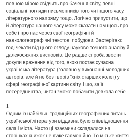
певною мірою свідчить про бачення світу, певні
соціальні погляди письменників того чи іншого часу,
літературного напряму тощо. Логічно припустити, що
й література нашого часу може сказати нам щось про
себе і про нас через свої географічні й
навкологеографічні текстові побудови. Застерігаю:
годі чекати від цього огляду науково точного аналізу й
далекосяжних висновків. Це радше спроба звести
докупи враження від того, якою постає сучасна
українська література (головно у виконанні молодших
авторів, але й не без творів їхніх старших колег) у
сфері географічної картини світу. І що, за її
посередництва, читач зможе побачити довкола себе.
1
Одним із найбільш традиційних географічних питань
української літератури віддавна було співвідношення
села і міста. Часто ці взаємини складалися на
сторінках книжок не дуже гармонійно. То міське життя