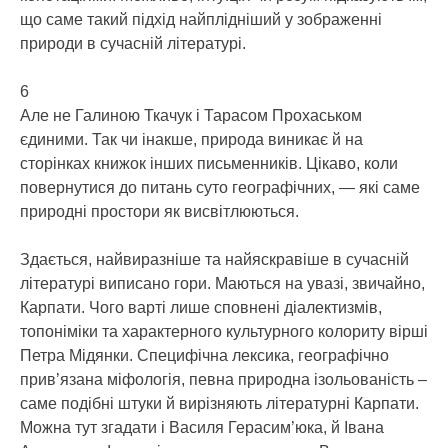
що саме такий підхід найплідніший у зображенні
природи в сучасній літературі.
6
Але не Галиною Ткачук і Тарасом Прохаськом
єдиними. Так чи інакше, природа виникає й на
сторінках книжок інших письменників. Цікаво, коли
повернутися до питань суто географічних, — які саме
природні простори як висвітлюються.
Здається, найвиразніше та найяскравіше в сучасній
літературі виписано гори. Маються на увазі, звичайно,
Карпати. Чого варті лише сповнені діалектизмів,
топоніміки та характерного культурного колориту вірші
Петра Мідянки. Специфічна лексика, географічно
прив’язана міфологія, певна природна ізольованість –
саме подібні штуки й вирізняють літературні Карпати.
Можна тут згадати і Василя Герасим’юка, й Івана