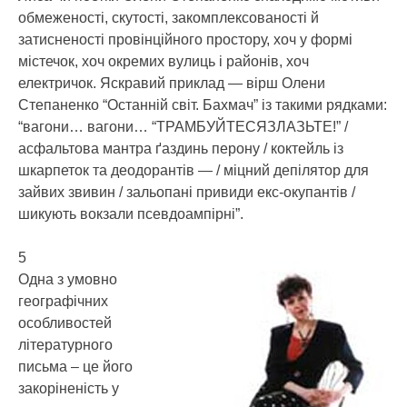
обмеженості, скутості, закомплексованості й
затисненості провінційного простору, хоч у формі
містечок, хоч окремих вулиць і районів, хоч
електричок. Яскравий приклад — вірш Олени
Степаненко “Останній світ. Бахмач” із такими рядками:
“вагони… вагони… “ТРАМБУЙТЕСЯЗЛАЗЬТЕ!” /
асфальтова мантра ґаздинь перону / коктейль із
шкарпеток та деодорантів — / міцний депілятор для
зайвих звивин / зальопані привиди екс-окупантів /
шикують вокзали псевдоампірні”.
5
Одна з умовно
географічних
особливостей
літературного
письма – це його
закоріненість у