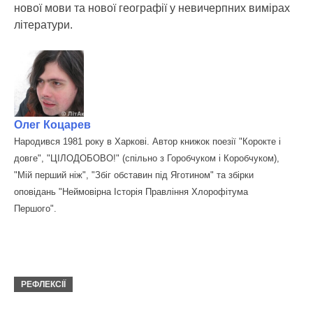
нової мови та нової географії у невичерпних вимірах
літератури.
Олег Коцарев
Народився 1981 року в Харкові. Автор книжок поезії "Корокте і
довге", "ЦІЛОДОБОВО!" (спільно з Горобчуком і Коробчуком),
"Мій перший ніж", "Збіг обставин під Яготином" та збірки
оповідань "Неймовірна Історія Правління Хлорофітума
Першого".
РЕФЛЕКСІЇ