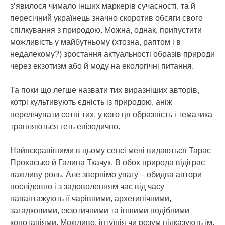
з’явилося чимало інших маркерів сучасності, та й
пересічний українець значно скоротив обсяги свого
спілкування з природою. Можна, однак, припустити
можливість у майбутньому (хтозна, раптом і в
недалекому?) зростання актуальності образів природи
через екзотизм або й моду на екологічні питання.
Та поки що легше назвати тих виразніших авторів,
котрі культивують єдність із природою, аніж
перелічувати сотні тих, у кого ця образність і тематика
трапляються геть епізодично.
Найяскравішими в цьому сенсі мені видаються Тарас
Прохасько й Галина Ткачук. В обох природа відіграє
важливу роль. Але звернімо увагу – обидва автори
послідовно і з задоволенням час від часу
навантажують її чарівними, архетипічними,
загадковими, екзотичними та іншими подібними
конотаціями. Можливо, інтуїція чи розум підказують їм,