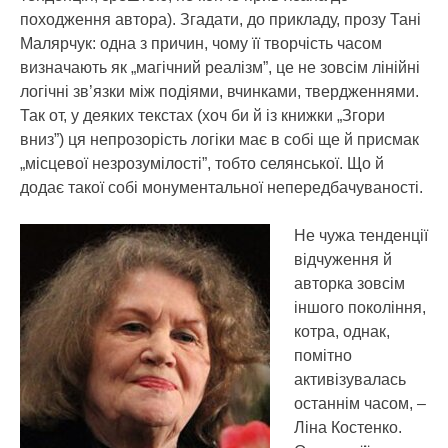
походження автора). Згадати, до прикладу, прозу Тані
Малярчук: одна з причин, чому її творчість часом
визначають як „магічний реалізм”, це не зовсім лінійні
логічні зв’язки між подіями, вчинками, твердженнями.
Так от, у деяких текстах (хоч би й із книжки „Згори
вниз”) ця непрозорість логіки має в собі ще й присмак
„місцевої незрозумілості”, тобто селянської. Що й
додає такої собі монументальної непередбачуваності.
Не чужа тенденції
відчуження й
авторка зовсім
іншого покоління,
котра, однак,
помітно
активізувалась
останнім часом, –
Ліна Костенко.