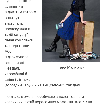
суспільне життя,
сумлінним
відбиттям котрого
вона тут
виступала,
провокувала в
такій ситуації
певні комплекси
та стереотипи.
Або
підтримувала
вже наявні.
Таня Малярчук
Невдалі,
хворобливі й
смішні лінтюхи-
„городські”, грубі й наївні „селюки” і так далі.
Не знаю, може, я перебуваю в полоні однієї з
класичних ілюзій переломних моментів, але, як на