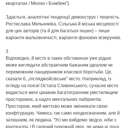
кварталах / Мехіко і Бомбею”).
Здається, аналогічні тенденції демонструє і творчість
Ростислава Мельниківа. Сільська й міська місцевості
для цих авторів (та й для багатьох інших) – лише
варіанти мальовничості, варіанти фонових візерунків.
3
Відповідно, й місто в таких обставинах уже рідше
може виглядати абстрактним бажаним ідеалом чи
переможним панцерником класової боротьби. Це,
сказати б, „післяджойсівське” місто. Наприклад, із
огляду на поезії Остапа Сливинського, сучасне місто
видається мені цікавим багатогранним умістилищем
просторових, а надто ментальних лабіринтів.
Простором, який миттєво може змінювати свою
конфігурацію. Чимось так само неоднозначним, але й
затишним, як людина. “Усі ми вийдемо звідси, ніби з
кінотеатру, / В гарячий порожній двір, де нема ні душі,