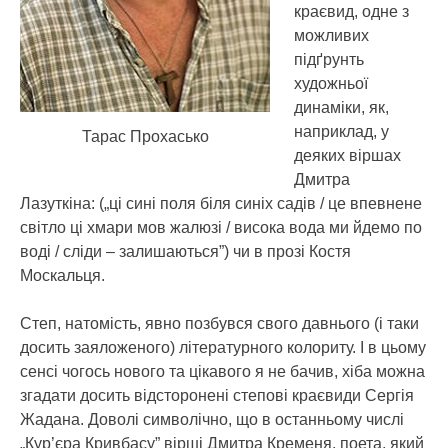
краєвид, одне з
можливих
підґрунть
художньої
динаміки, як,
наприклад, у
Тарас Прохасько
деяких віршах
Дмитра
Лазуткіна: („ці сині поля біля синіх садів / це впевнене
світло ці хмари мов жалюзі / висока вода ми йдемо по
воді / сліди – залишаються”) чи в прозі Костя
Москальця.
Степ, натомість, явно позбувся свого давнього (і таки
досить заяложеного) літературного колориту. І в цьому
сенсі чогось нового та цікавого я не бачив, хіба можна
згадати досить відсторонені степові краєвиди Сергія
Жадана. Доволі символічно, що в останньому числі
„Кур’єра Кривбасу” вірші Дмитра Кременя, поета, який