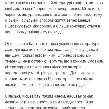
мене, саме в сьогоднішній літературі конфліктність на
лінії „місто-село” переважно вичерпалась. Можливо,
через те, що урбанізація стала менш активною, і тому
міський і сільський способи життя тепер менше
зіштовхуються між собою, а більше консервуються в
нинішньому змішаному вигляді.
Отже, село в багатьох творах української літератури
сьогодні вже не є об’єктом ідеалізації чи знущань, а
явищем чужим і екзотичним. Сприяє, звісно, цій
тенденції не в останню чергу те, що з кожним умовним
літературним поколінням відсоток авторів,
народжених у місті, рішуче зростає. Для них кури,
городи, хати, походи за N кілометрів через ліс до
школи – вже речі якщо й знайомі, то не рідні.
Сільська місцевість, таким чином, набуває ознак
незвичності, незнаності, а то й загадковості (й ця
тенденція, зрештою, не конче прив’язана до