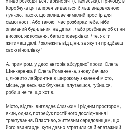
хтиво розходяться / врізнобіч” (Стахівська). Причому, в
Коробчука ця галерея видається більш видовженою і
лункою, такою, що залишає чималий простір для
самотності. Або такою: “час розбирає тебе, ніби
зламаний будильник, на деталі, / або розбиває об стіни
високої, як кохання, багатоповерхівки. / те, як ти
житимеш далі, / залежить від ціни, за яку ти придбаєш
свою кіноплівку.”
А, приміром, у двох авторів абсурдної прози, Олега
Шинкаренка й Олега Романенка, знову бачимо
цілковито лабіринтне в широкому значенні місто,
місце, де весь час блукаєш, плутаєшся, губишся,
робиш не те, що хотів.
Місто, відтак, виглядає близьким і рідним простором,
який, однак, потребує постійного дослідження і
трактування. Властиво, життєвим середовищем, що
його авангардні кути давно втратили свій епатажний