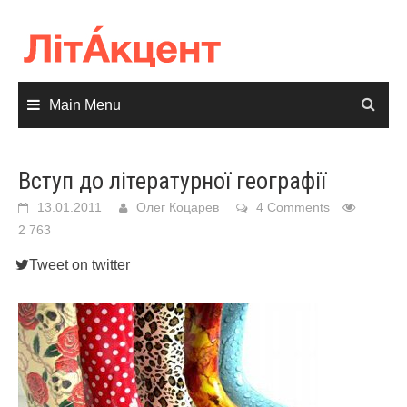
Skip
to
content
Main Menu
Вступ до літературної географії
13.01.2011
Олег Коцарев
4 Comments
2 763
Tweet on twitter