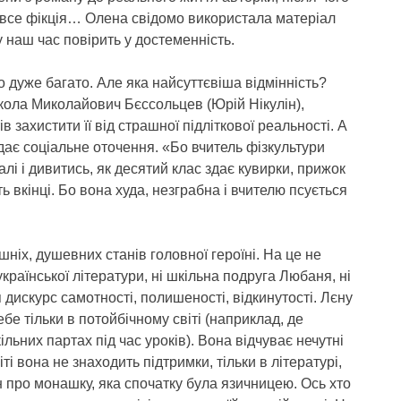
 все фікція… Олена свідомо використала матеріал
у наш час повірить у достеменність.
о дуже багато. Але яка найсуттєвіша відмінність?
икола Миколайович Бєссольцев (Юрій Нікулін),
в захистити її від страшної підліткової реальності. А
кидає соціальне оточення. «Бо вчитель фізкультури
алі і дивитись, як десятий клас здає кувирки, прижок
ь вкінці. Бо вона худа, незграбна і вчителю псується
ніх, душевних станів головної героїні. На це не
української літератури, ні шкільна подруга Любаня, ні
дискурс самотності, полишеності, відкинутості. Лєну
бе тільки в потойбічному світі (наприклад, де
льних партах під час уроків). Вона відчуває нечутні
ті вона не знаходить підтримки, тільки в літературі,
н про монашку, яка спочатку була язичницею. Ось хто