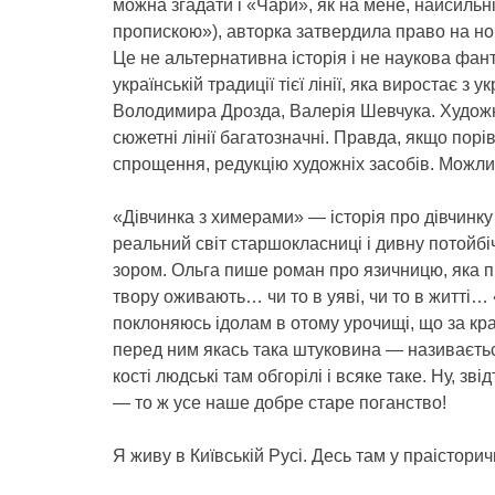
можна згадати і «Чари», як на мене, найсильн
пропискою»), авторка затвердила право на нов
Це не альтернативна історія і не наукова фа
українській традиції тієї лінії, яка виростає з 
Володимира Дрозда, Валерія Шевчука. Художн
сюжетні лінії багатозначні. Правда, якщо по
спрощення, редукцію художніх засобів. Можлив
«Дівчинка з химерами» — історія про дівчинку
реальний світ старшокласниці і дивну потойбіч
зором. Ольга пише роман про язичницю, яка п
твору оживають… чи то в уяві, чи то в житті… 
поклоняюсь ідолам в отому урочищі, що за край
перед ним якась така штуковина — називаєть
кості людські там обгорілі і всяке таке. Ну, зві
— то ж усе наше добре старе поганство!
Я живу в Київській Русі. Десь там у праісторич