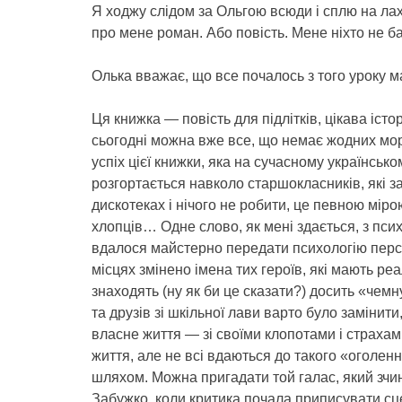
Я ходжу слідом за Ольгою всюди і сплю на лаха
про мене роман. Або повість. Мене ніхто не ба
Олька вважає, що все почалось з того уроку м
Ця книжка — повість для підлітків, цікава істо
сьогодні можна вже все, що немає жодних мо
успіх цієї книжки, яка на сучасному українсько
розгортається навколо старшокласників, які з
дискотеках і нічого не робити, це певною міро
хлопців… Одне слово, як мені здається, з пси
вдалося майстерно передати психологію персо
місцях змінено імена тих героїв, які мають реа
знаходять (ну як би це сказати?) досить «чем
та друзів зі шкільної лави варто було заміни
власне життя — зі своїми клопотами і страхам
життя, але не всі вдаються до такого «оголен
шляхом. Можна пригадати той галас, який зч
Забужко, коли критика почала приписувати сце