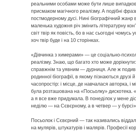
реальними особами може бути лише випадкови
присмаком магічного реалізму. А подібні фрази
постмодерному дусі. Нині біографічний жанр 
маленька художня річ змінить літературну ко
світ твір як повість, бо в нас сьогодні чомусь
хоч твір буде і на 10 сторінках.
«Дівчинка з химерами» — це соціально-психоло
реалізму. Знаю, що багато хто може дорікнути:
справжнім та уявним — дурниця. Але ж подивіт
родинної біографії, в якому пізнаються друзі 
часопростір: і місце, де навчалася авторка, і м
була розташована на «Посьолку» дискотека. «
а я все вже придумала. В понеділок у мене діск
неділю — на Сєвєрному, а в четвер — у бурсі»
Посьолок і Сєвєрний — так називались віддал
на мулярів, штукатурів і малярів. Професії кор