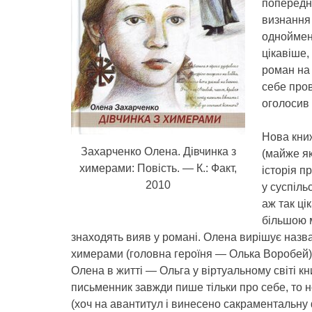
попередн
визнання 
одноймен
цікавіше,
роман на 
себе пров
оголосив 
Нова кни
Захарченко Олена. Дівчинка з
(майже я
химерами: Повість. — К.: Факт,
історія п
2010
у суспіль
аж так ці
більшою 
знаходять вияв у романі. Олена вирішує назва
химерами (головна героїня — Олька Воробей),
Олена в житті — Ольга у віртуальному світі к
письменник завжди пише тільки про себе, то
(хоч на авантитул і винесено сакраментальну ф