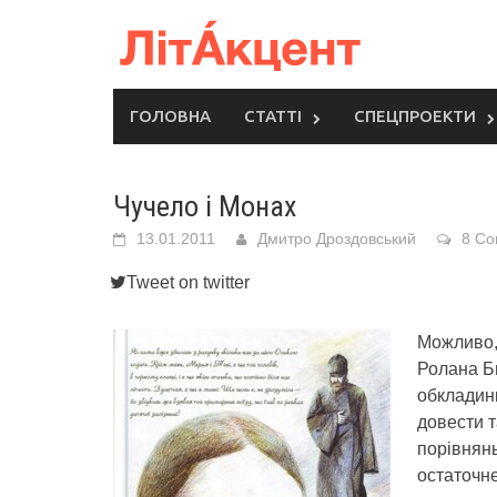
Skip
to
content
ГОЛОВНА
СТАТТІ
СПЕЦПРОЕКТИ
Чучело і Монах
13.01.2011
Дмитро Дроздовський
8 C
Tweet on twitter
Можливо, 
Ролана Би
обкладин
довести т
порівнянь
остаточне