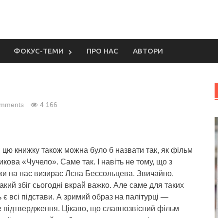
ФОКУС-ТЕМИ
ПРО НАС
АВТОРИ
omments
4 166
цю книжку також можна було б назвати так, як фільм
кова «Чучело». Саме так. І навіть не тому, що з
ки на нас визирає Лєна Бессольцева.
Звичайно,
акий збіг сьогодні вкрай важко. Але саме для таких
 є всі підстави. А зримий образ на палітурці —
 підтвердження. Цікаво, що славнозвісний фільм