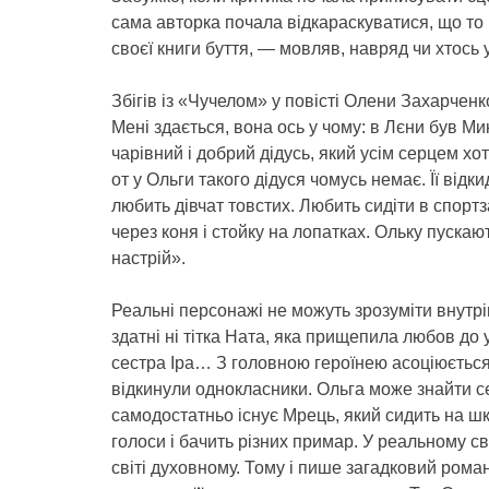
сама авторка почала відкараскуватися, що то
своєї книги буття, — мовляв, навряд чи хтось 
Збігів із «Чучелом» у повісті Олени Захарченк
Мені здається, вона ось у чому: в Лєни був М
чарівний і добрий дідусь, який усім серцем хоті
от у Ольги такого дідуся чомусь немає. Її від
любить дівчат товстих. Любить сидіти в спортз
через коня і стойку на лопатках. Ольку пускают
настрій».
Реальні персонажі не можуть зрозуміти внутріш
здатні ні тітка Ната, яка прищепила любов до 
сестра Іра… З головною героїнею асоціюється 
відкинули однокласники. Ольга може знайти се
самодостатньо існує Мрець, який сидить на шкі
голоси і бачить різних примар. У реальному сві
світі духовному. Тому і пише загадковий рома