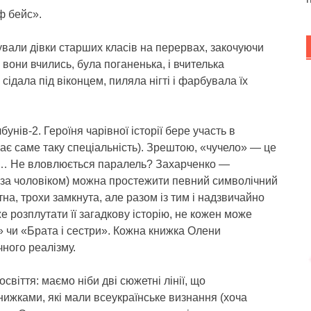
ф бейс».
ували дівки старших класів на перервах, закочуючи
 вони вчились, була поганенька, і вчителька
, сідала під віконцем, пиляла нігті і фарбувала їх
нів-2. Героїня чарівної історії бере участь в
має саме таку спеціальність). Зрештою, «чучело» — це
а… Не вловлюється паралель? Захарченко —
 за чоловіком) можна простежити певний символічний
на, трохи замкнута, але разом із тим і надзвичайно
е розплутати її загадкову історію, не кожен може
» чи «Брата і сестри». Кожна книжка Олени
чного реалізму.
свіття: маємо ніби дві сюжетні лінії, що
ижками, які мали всеукраїнське визнання (хоча