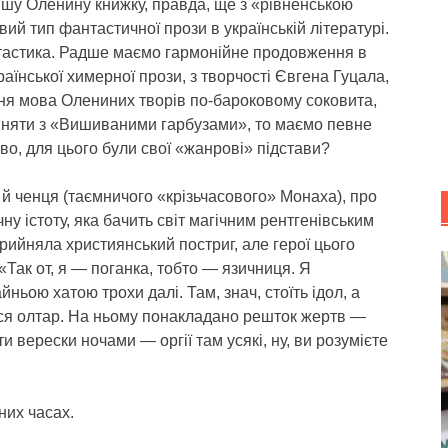
ішу Оленину книжку, правда, ще з «рівненською
ий тип фантастичної прози в українській літературі.
нтастика. Радше маємо гармонійне продовження в
української химерної прози, з творчості Євгена Гуцала,
я мова Олениних творів по-бароковому соковита,
рівняти з «Вишиваними гарбузами», то маємо певне
о, для цього були свої «жанрові» підстави?
 й ченця (таємничого «крізьчасового» Монаха), про
ну істоту, яка бачить світ магічним рентгенівським
рийняла християнський постриг, але герої цього
«Так от, я — поганка, тобто — язичниця. Я
ньою хатою трохи далі. Там, знач, стоїть ідол, а
ся олтар. На ньому понакладано решток жертв —
дти верески ночами — оргії там усякі, ну, ви розумієте
них часах.