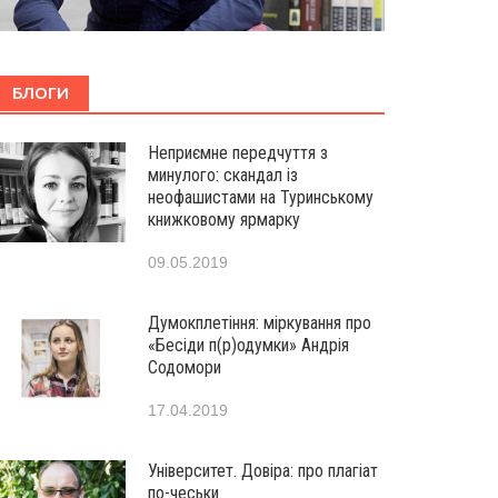
БЛОГИ
Неприємне передчуття з
минулого: скандал із
неофашистами на Туринському
книжковому ярмарку
09.05.2019
Думокплетіння: міркування про
«Бесіди п(р)одумки» Андрія
Содомори
17.04.2019
Університет. Довіра: про плагіат
по-чеськи