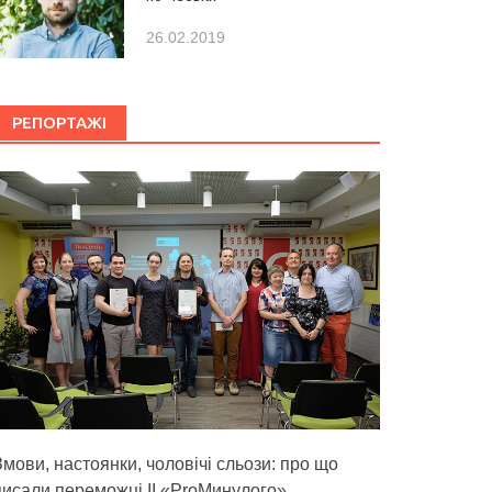
26.02.2019
РЕПОРТАЖІ
Змови, настоянки, чоловічі сльози: про що
писали переможці ІІ «ProМинулого»