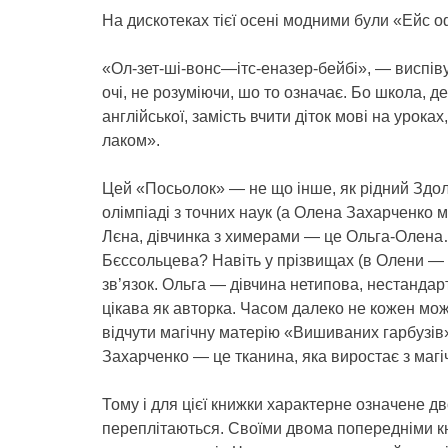
На дискотеках тієї осені модними були «Ейс о
«Ол-зет-ші-вонс—ітс-еназер-бейбі», — виспів
очі, не розуміючи, шо то означає. Бо школа, де
англійської, замість вчити діток мові на уроках
лаком».
Цей «Посьолок» — не що інше, як рідний Здолбу
олімпіаді з точних наук (а Олена Захарченко 
Лєна, дівчинка з химерами — це Ольга-Олен
Бєссольцева? Навіть у прізвищах (в Олени —
зв’язок. Ольга — дівчина нетипова, нестандарт
цікава як авторка. Часом далеко не кожен мож
відчути магічну матерію «Вишиваних гарбузів
Захарченко — це тканина, яка виростає з магі
Тому і для цієї книжки характерне означене дво
переплітаються. Своїми двома попередніми кн