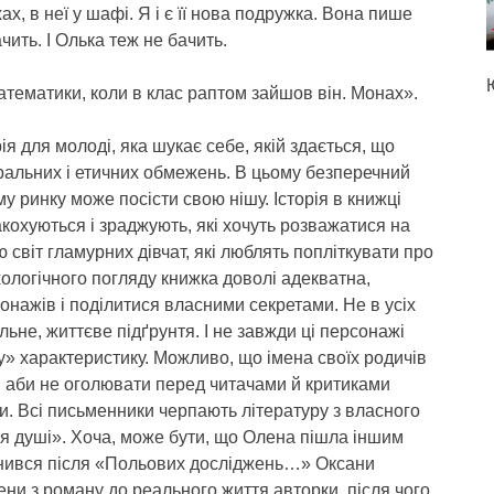
х, в неї у шафі. Я і є її нова подружка. Вона пише
чить. І Олька теж не бачить.
атематики, коли в клас раптом зайшов він. Монах».
рія для молоді, яка шукає себе, якій здається, що
ральних і етичних обмежень. В цьому безперечний
му ринку може посісти свою нішу. Історія в книжці
акохуються і зраджують, які хочуть розважатися на
ю світ гламурних дівчат, які люблять попліткувати про
хологічного погляду книжка доволі адекватна,
нажів і поділитися власними секретами. Не в усіх
льне, життєве підґрунтя. І не завжди ці персонажі
ну» характеристику. Можливо, що імена своїх родичів
ти, аби не оголювати перед читачами й критиками
и. Всі письменники черпають літературу з власного
ня душі». Хоча, може бути, що Олена пішла іншим
инився після «Польових досліджень…» Оксани
ни з роману до реального життя авторки, після чого