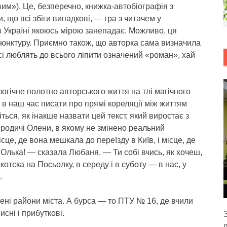
м»). Це, безперечно, книжка-автобіографія з
, що всі збіги випадкові, — гра з читачем у
в Україні якоюсь мірою занепадає. Можливо, ця
н’юнктуру. Приємно також, що авторка сама визначила
 усі люблять до всього ліпити означений «роман», хай
гічне полотно авторського життя на тлі магічного
 в наш час писати про прямі кореляції між життям
ься, як інакше назвати цей текст, який виростає з
й родичі Олени, в якому не змінено реальний
ісце, де вона мешкала до переїзду в Київ, і місце, де
Олька! — сказала Любаня. — Ти собі вчись, як хочеш,
отєка на Посьолку, в середу і в суботу — в нас, у
.
ені райони міста. А бурса — то ПТУ № 16, де вчили
исні і прибуткові.