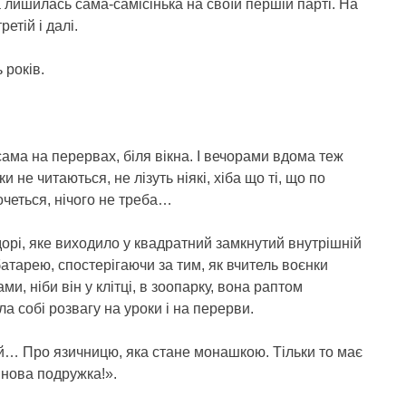
 лишилась сама-самісінька на своїй першій парті. На
ретій і далі.
 років.
ама на перервах, біля вікна. І вечорами вдома теж
 не читаються, не лізуть ніякі, хіба що ті, що по
хочеться, нічого не треба…
дорі, яке виходило у квадратний замкнутий внутрішній
атарею, спостерігаючи за тим, як вчитель воєнки
и, ніби він у клітці, в зоопарку, вона раптом
а собі розвагу на уроки і на перерви.
… Про язичницю, яка стане монашкою. Тільки то має
 нова подружка!».