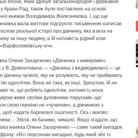
ьої епохи, який здобув загальнонародне і державне
у Країні Рад, також було поставлено на основі
ної книжки Володимира Железнякова. І, що ще
 книжка мала життєве підґрунтя: письменник написав
основі реальної історії про дівчинку, яка взяла на
ину за іншу людину, а їй натомість рідний клас
«Варфоломіївську ніч».
жка Олени Захарченко «Дівчинка з химерами»
к у В. Домонтовича — «Дівчина з ведмедиком») — це
ро дівчину-чучело, яку не розуміють, яку не приймають
стві однолітки. Вона не така, як інші. Зрештою, їй не
каве те, що роблять однолітки, натомість вона
мірою живе своїми духовними порухами, що
ти свою героїню не «чучелом», а дівчинкою з
 щоб надати барокової ошатності. Ось і маємо:
нижки… Збігів, як бачимо, чимало. Якщо згадати, що
 нова книжка Олени Захарченко — саме такий випадок
разу: «Всі персонажі вигадані, будь-який збіг із