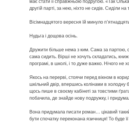
має стати її справжньою подругою. «Так Олька
другій парті, за нею, ніхто не сидів. Сиділи на т
Вісімнадцятого вересня їй минуло п’ятнадцять
Нудьга і дощова осінь.
Дружити більше нема з ким. Сама за партою, с
сама сидить. Вірші не хочуть складатись, книжки
програмі, в школі, і то дуже важко. Нічого не 
Якось на перерві, стоячи перед вікном в кори
шкільний двір, впершись колінами в холодну б
щось пише в своєму кабінеті за товстими ґратам
побачила, де знайде нову подружку, і придумал
Вона придумала писати роман… цікавий такий
бути спочатку переконана язичниця! То буде її