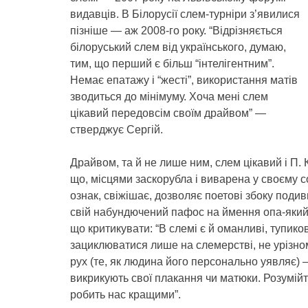
видавців. В Білорусії слем-турніри з’явилися
пізніше — аж 2008-го року. “Відрізняється
білоруський слем від українського, думаю,
тим, що перший є більш “інтелігентним”.
Немає епатажу і “жесті”, використання матів
зводиться до мінімуму. Хоча мені слем
цікавий передовсім своїм драйвом” —
стверджує Сергій.
Драйвом, та й не лише ним, слем цікавий і П. 
що, місцями заскорубла і виварена у своєму со
ознак, свіжішає, дозволяє поетові збоку подив
свій набундючений пафос на ймення опа-який-
що критикувати: “В слемі є й оманливі, тупико
зациклюватися лише на слемерстві, не урізно
рух (те, як людина його персонально уявляє) –
викрикують cвої плакання чи матюки. Розумійте
робить нас кращими”.