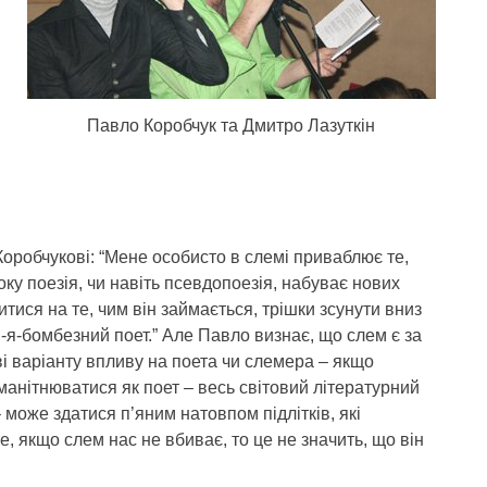
Павло Коробчук та Дмитро Лазуткін
Коробчукові: “Мене особисто в слемі приваблює те,
ку поезія, чи навіть псевдопоезія, набуває нових
итися на те, чим він займається, трішки зсунути вниз
я-бомбезний поет.” Але Павло визнає, що слем є за
ві варіанту впливу на поета чи слемера – якщо
манітнюватися як поет – весь світовий літературний
 може здатися п’яним натовпом підлітків, які
, якщо слем нас не вбиває, то це не значить, що він