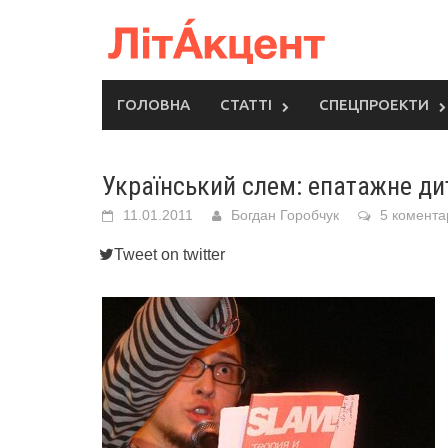
Skip
to
content
ГОЛОВНА
СТАТТІ
СПЕЦПРОЕКТИ
Український слем: епатажне дит
11.01.2011
Богдан Горобчук
5 комента
Tweet on twitter