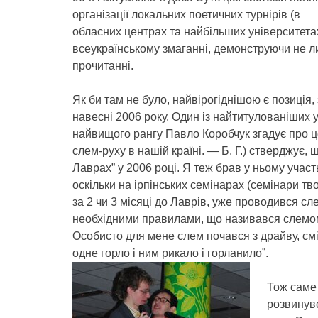
організації локальних поетичних турнірів (в
обласних центрах та найбільших університета
всеукраїнському змаганні, демонструючи не ли
прочитанні.
Як би там не було, найвірогіднішою є позиція,
навесні 2006 року. Один із найтитулованіших 
найвищого рангу Павло Коробчук згадує про це
слем-руху в нашій країні. — Б. Г.) стверджує, 
Лаврах” у 2006 році. Я теж брав у ньому участ
оскільки на ірпінських семінарах (семінари тво
за 2 чи 3 місяці до Лаврів, уже проводився сл
необхідними правилами, що називався слемом
Особисто для мене слем почався з драйву, сміх
одне горло і ним рикало і горланило”.
Тож саме 
розвинув