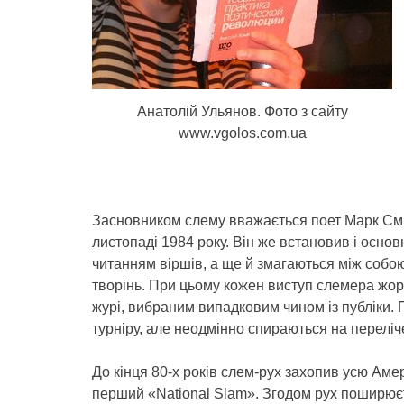
Анатолій Ульянов. Фото з сайту
www.vgolos.com.ua
Засновником слему вважається поет Марк Сміт
листопаді 1984 року. Він же встановив і основ
читанням віршів, а ще й змагаються між собою
творінь. При цьому кожен виступ слемера жо
журі, вибраним випадковим чином із публіки. 
турніру, але неодмінно спираються на переліч
До кінця 80-х років слем-рух захопив усю Аме
перший «National Slam». Згодом рух поширюєть