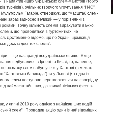
 із найактивніших українських слем-майстрів (тобто
ів турнірів), очільник творчого угрупування “Н4О”,
 Мультфільм Гагарін, стверджує, що “масштаб слем-
раїні зараз відносно великий — у порівнянні з
роками. Точну кількість слемів вирахувати важко,
 слеми, що проводяться в гуртожитках, не
ся. Достеменно відомо, що по Україні щомісяця
ься десь із десяток слемів”.
ніри — це насправді всеукраїнське явище. Якщо
гання відбувалися в Ірпені та Києві, то, напевне,
го розмаху слем набув усе ж у Харкові (в межах
 “Харківська барикада”) та у Львові (як одна із
 чином, слем поступово перетворюється на своєрідну
 від наймасштабніших, до звичайнісіньких фестів-
ак, у липні 2010 року однією з найцікавіших подій
ський слем”. Проводив акцію один із найвідоміших