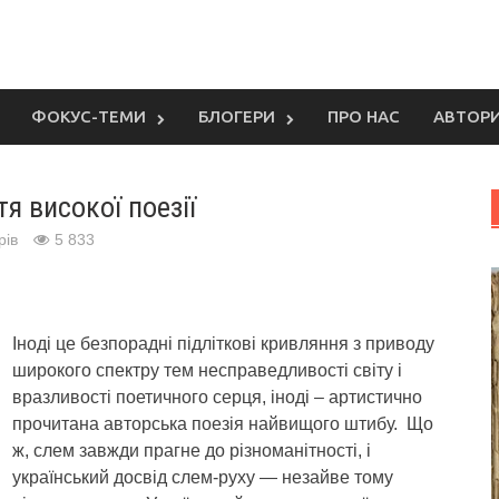
ФОКУС-ТЕМИ
БЛОГЕРИ
ПРО НАС
АВТОР
я високої поезії
рів
5 833
Іноді це безпорадні підліткові кривляння з приводу
широкого спектру тем несправедливості світу і
вразливості поетичного серця, іноді – артистично
прочитана авторська поезія найвищого штибу.
Що
ж, слем завжди прагне до різноманітності, і
український досвід слем-руху — незайве тому