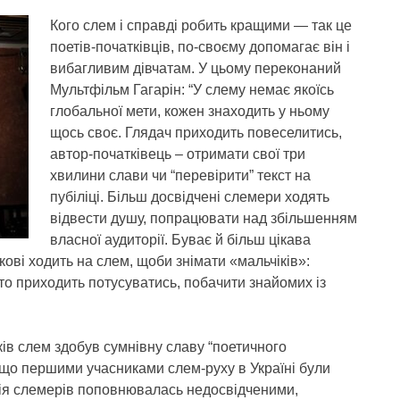
Кого слем і справді робить кращими — так це
поетів-початківців, по-своєму допомагає він і
вибагливим дівчатам. У цьому переконаний
Мультфільм Гагарін: “У слему немає якоїсь
глобальної мети, кожен знаходить у ньому
щось своє. Глядач приходить повеселитись,
автор-початківець – отримати свої три
хвилини слави чи “перевірити” текст на
пубіліці. Більш досвідчені слемери ходять
відвести душу, попрацювати над збільшенням
власної аудиторії. Буває й більш цікава
кові ходить на слем, щоби знімати «мальчіків»:
то приходить потусуватись, побачити знайомих із
ів слем здобув сумнівну славу “поетичного
, що першими учасниками слем-руху в Україні були
рмія слемерів поповнювалась недосвідченими,