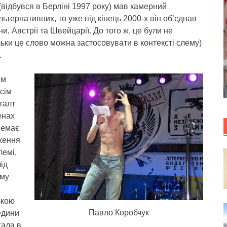
відбувся в Берліні 1997 року) мав камерний
льтернативних, то уже під кінець 2000-х він об’єднав
ни, Австрії та Швейцарії. До того ж, це були не
ільки це слово можна застосовувати в контексті слему)
.
им
сім
талт
енах
немає
ження
лемі,
ід
ему
ькою
Павло Коробчук
редини
гала в