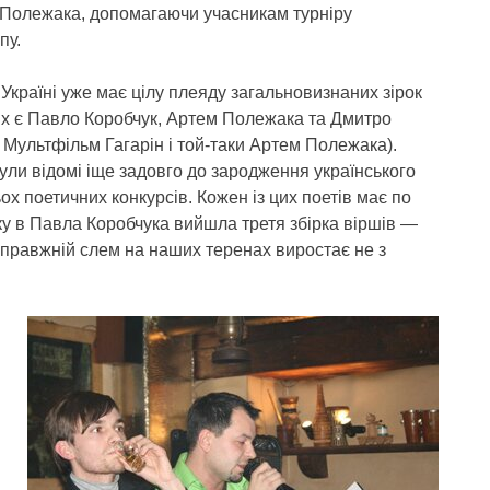
м Полежака, допомагаючи учасникам турніру
пу.
 Україні уже має цілу плеяду загальновизнаних зірок
их є Павло Коробчук, Артем Полежака та Дмитро
, Мультфільм Гагарін і той-таки Артем Полежака).
 були відомі іще задовго до зародження українського
х поетичних конкурсів. Кожен із цих поетів має по
оку в Павла Коробчука вийшла третя збірка віршів —
справжній слем на наших теренах виростає не з