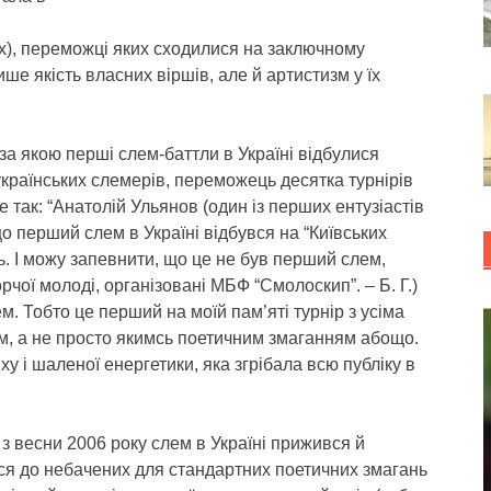
х), переможці яких сходилися на заключному
ше якість власних віршів, але й артистизм у їх
 за якою перші слем-баттли в Україні відбулися
українських слемерів, переможець десятка турнірів
 так: “Анатолій Ульянов (один із перших ентузіастів
що перший слем в Україні відбувся на “Київських
ь. І можу запевнити, що це не був перший слем,
рчої молоді, організовані МБФ “Смолоскип”. – Б. Г.)
ем. Тобто це перший на моїй пам’яті турнір з усіма
, а не просто якимсь поетичним змаганням абощо.
у і шаленої енергетики, яка згрібала всю публіку в
з весни 2006 року слем в Україні прижився й
ся до небачених для стандартних поетичних змагань