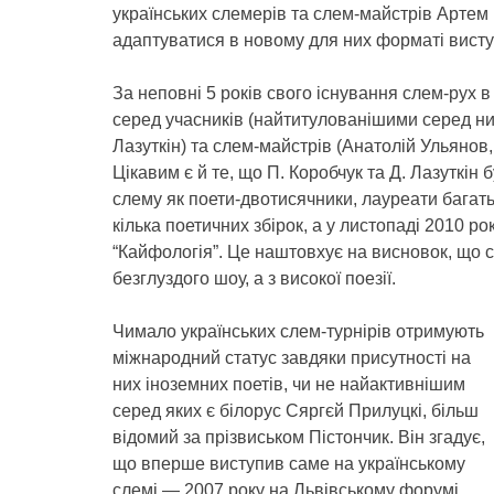
українських слемерів та слем-майстрів Арте
адаптуватися в новому для них форматі висту
За неповні 5 років свого існування слем-рух в
серед учасників (найтитулованішими серед н
Лазуткін) та слем-майстрів (Анатолій Ульянов
Цікавим є й те, що П. Коробчук та Д. Лазуткін
слему як поети-двотисячники, лауреати багатьо
кілька поетичних збірок, а у листопаді 2010 р
“Кайфологія”. Це наштовхує на висновок, що 
безглуздого шоу, а з високої поезії.
Чимало українських слем-турнірів отримують
міжнародний статус завдяки присутності на
них іноземних поетів, чи не найактивнішим
серед яких є білорус Сяргєй Прилуцкі, більш
відомий за прізвиськом Пістончик. Він згадує,
що вперше виступив саме на українському
слемі — 2007 року на Львівському форумі