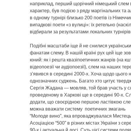
наприклад, перший щорічний німецький слем (
характер, був подією з ряду маргінальних та а
в одному турнірі близько 200 поетів із Німеччи
випадкові поети «з вулиці»: їх ретельно (наск
відбирали за результатами локальних турнірів
Подібні масштаби іще й не снилися українськ
фанатам слему. В нашій країні рух цей іще зов
юний: як і решта квазіпоетичних жанрів (на кш
відеопоезії чи аудіопоезії), слем на наших тер
з’явився в середині 2000-х. Хоча щодо цього 
однозначних суджень. Багато хто цитує тверд
Сергія Жадана — мовляв, той брав участь у с
проведеному в Харкові ще в середині 90-х. Сл
додати, що своєрідною першою ластівкою сл
можна вважати систему поетичних змагань
“Молоде вино”, яка впроваджувалася Мистец
Асоціацією “500” в різних містах України з се
90-х і актуальна й досі. Суть цієї системи поля