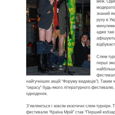
меж. Один
модератор
знаний як
руху в Ук
минулими 
адже такі
афішують
відбуваєт
Слем-тур
перші зма
найбільшо
фестивалю
найгучніших акцій “Форуму видавців”). Таким
“окрасу” будь-якого літературного фестивалю,
одноденок.
З’являються і зовсім екзотичні слем-турніри. Т
фестивалю “Країна Мрій” став “Перший кобзар