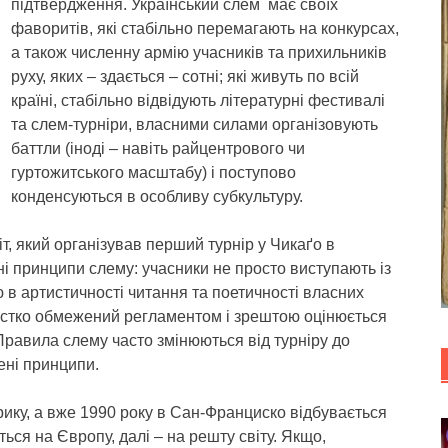
підтвердження. Український слем має своїх
фаворитів, які стабільно перемагають на конкурсах,
а також численну армію учасників та прихильників
руху, яких – здається – сотні; які живуть по всій
країні, стабільно відвідують літературні фестивалі
та слем-турніри, власними силами організовують
баттли (іноді – навіть райцентрового чи
гуртожитського масштабу) і поступово
конденсуються в особливу субкультуру.
, який організував перший турнір у Чикаґо в
ні принципи слему: учасники не просто виступають із
 в артистичності читання та поетичності власних
рстко обмежений регламентом і зрештою оцінюється
Правила слему часто змінюються від турніру до
ені принципи.
рику, а вже 1990 року в Сан-Франциско відбувається
ся на Європу, далі – на решту світу. Якщо,