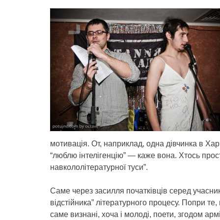
мотивація. От, наприклад, одна дівчинка в Хар
“люблю інтелігенцію” — каже вона. Хтось прос
навкололітературної туси”.
Саме через засилля початківців серед учасник
відстійника” літературного процесу. Попри те
саме визнані, хоча і молоді, поети, згодом а