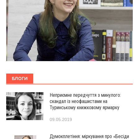
БЛОГИ
Неприємне передчуття з минулого:
скандал із неофашистами на
Туринському книжковому ярмарку
09.05.2019
Думокплетіння: міркування про «Бесіди