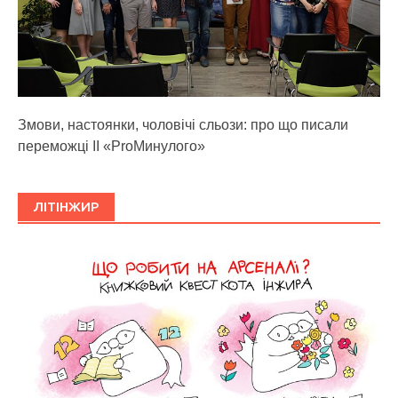
Змови, настоянки, чоловічі сльози: про що писали
переможці ІІ «ProМинулого»
ЛІТІНЖИР