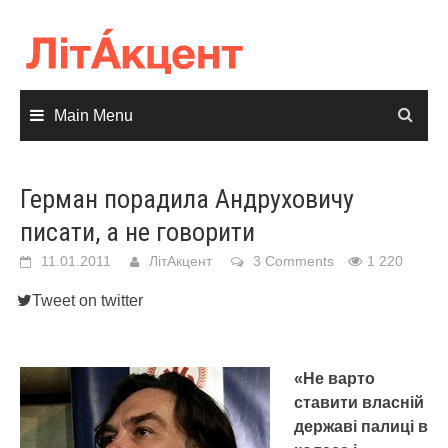
Skip
to
content
Main Menu
Герман порадила Андруховичу
писати, а не говорити
11.01.2011
ЛітАкцент
3 Comments
1 220
Tweet on twitter
«Не варто
ставити власній
державі палиці в