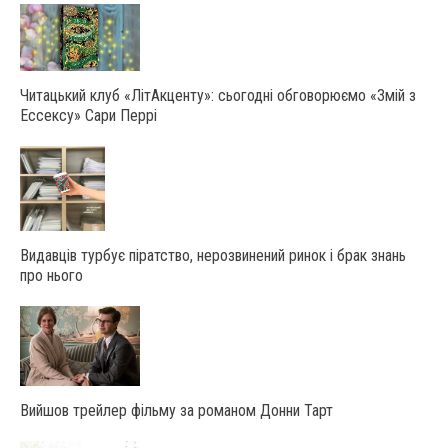
Читацький клуб «ЛітАкценту»: сьогодні обговорюємо «Змій з
Ессексу» Сари Перрі
Видавців турбує піратство, нерозвинений ринок і брак знань
про нього
Вийшов трейлер фільму за романом Донни Тарт