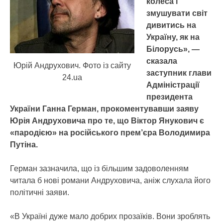
колеса і
змушувати світ
дивитись на
Україну, як на
Білорусь», —
сказала
Юрій Андрухович. Фото із сайту
заступник глави
24.ua
Адміністрації
президента
України Ганна Герман, прокоментувавши заяву
Юрія Андруховича про те, що Віктор Янукович є
«пародією» на російського прем’єра Володимира
Путіна.
Герман зазначила, що із більшим задоволенням
читала б нові романи Андруховича, аніж слухала його
політичні заяви.
«В Україні дуже мало добрих прозаїків. Вони зроблять