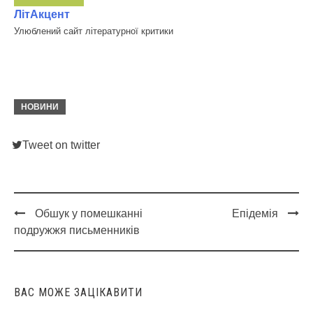
ЛітАкцент
Улюблений сайт літературної критики
НОВИНИ
Tweet on twitter
Обшук у помешканні
Епідемія
Post
подружжя письменників
navigation
ВАС МОЖЕ ЗАЦІКАВИТИ