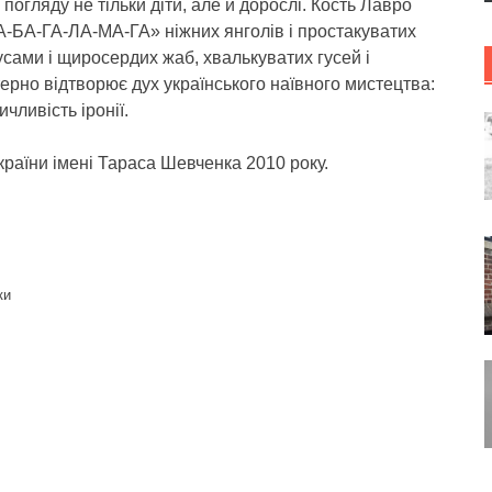
огляду не тільки діти, але й дорослі. Кость Лавро
А-БА-ГА-ЛА-МА-ГА» ніжних янголів і простакуватих
усами і щиросердих жаб, хвалькуватих гусей і
рно відтворює дух українського наївного мистецтва:
чливість іронії.
країни імені Тараса Шевченка 2010 року.
ки