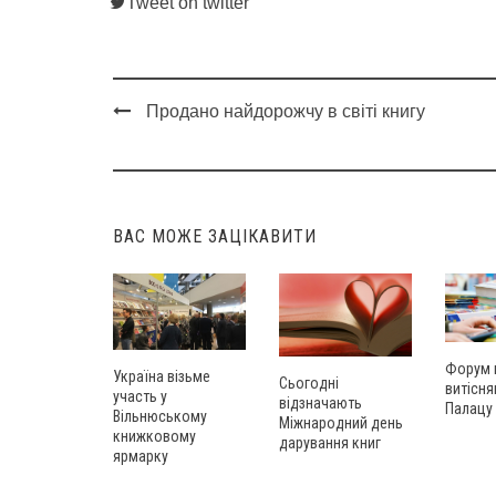
Tweet on twitter
Продано найдорожчу в світі книгу
Post
navigation
ВАС МОЖЕ ЗАЦІКАВИТИ
Форум 
Україна візьме
Сьогодні
витісня
участь у
відзначають
Палацу
Вільнюському
Міжнародний день
книжковому
дарування книг
ярмарку