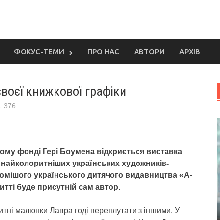
ФОКУС-ТЕМИ
ПРО НАС
АВТОРИ
АРХІВ
своєї книжкової графіки
1 376
ному фонді Гері Боумена відкриється виставка
і найколоритніших українських художників-
домішого українського дитячого видавництва «А-
итті буде присутній сам автор.
итні малюнки Лавра годі переплутати з іншими. У