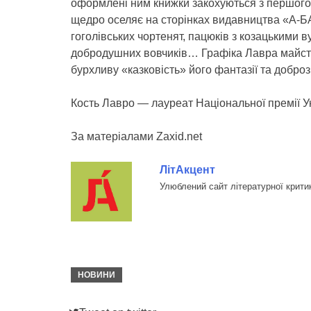
оформлені ним книжки закохуються з першого п
щедро оселяє на сторінках видавництва «А-Б
гоголівських чортенят, пацюків з козацькими в
добродушних вовчиків… Графіка Лавра майсте
бурхливу «казковість» його фантазії та добрози
Кость Лавро — лауреат Національної премії У
За матеріалами Zaxid.net
ЛітАкцент
Улюблений сайт літературної крити
НОВИНИ