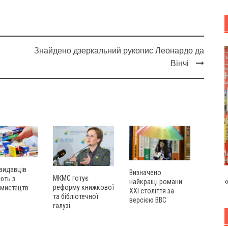
Знайдено дзеркальний рукопис Леонардо да
Вінчі
видавців
Визначено
МКМС готує
ють з
найкращі романи
реформу книжкової
 мистецтв
XXI століття за
та бібліотечної
версією BBC
галузі