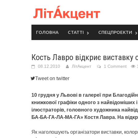
Skip
to
content
ГОЛОВНА
СТАТТІ
СПЕЦПРОЕКТИ
Кость Лавро відкриє виставку 
08.12.2010
ЛітАкцент
1 Comment
Tweet on twitter
10 грудня у Львові в галереї при Благодій
книжкової графіки одного з найвідоміших 
ілюстраторів, головного художника найві
БА-БА-ГА-ЛА-МА-ГА» Костя Лавра. На відкр
Як наголошують організатори виставки, колор