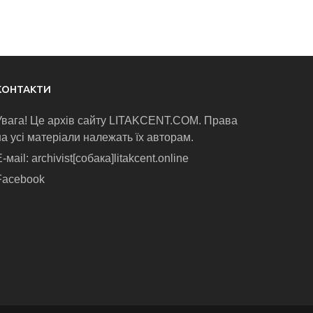
КОНТАКТИ
Увага! Це архів сайту LITAKCENT.COM. Права
на усі матеріали належать їх авторам.
-маіl: archivist[собака]litakcent.online
Facebook