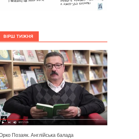
ВІРШ ТИЖНЯ
Юрко Позаяк. Англійська балада