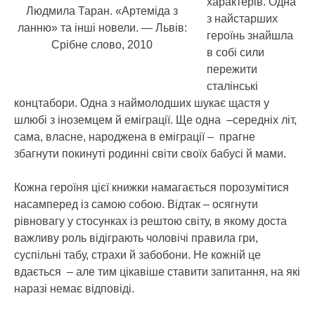
характерів.
Одна
Людмила Таран. «Артеміда з
з найстарших
ланню» та інші новели. — Львів:
героїнь знайшла
Срібне слово, 2010
в собі сили
пережити
сталінські
концтабори. Одна з наймолодших шукає щастя у
шлюбі з іноземцем й еміграції. Ще одна –середніх літ,
сама, власне, народжена в еміграції – прагне
збагнути покинуті родинні світи своїх бабусі й мами.
Кожна героїня цієї книжки намагається порозумітися
насамперед із самою собою. Відтак – осягнути
рівновагу у стосунках із рештою світу, в якому доста
важливу роль відіграють чоловічі правила гри,
суспільні табу, страхи й забобони. Не кожній це
вдається – але тим цікавіше ставити запитання, на які
наразі немає відповіді.