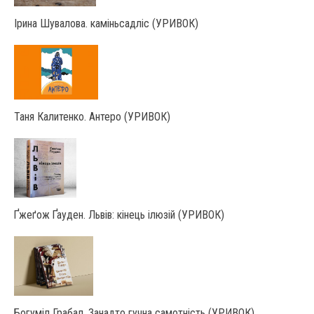
Ірина Шувалова. каміньсадліс (УРИВОК)
Таня Калитенко. Антеро (УРИВОК)
Ґжеґож Ґауден. Львів: кінець ілюзій (УРИВОК)
Богуміл Грабал. Занадто гучна самотність (УРИВОК)