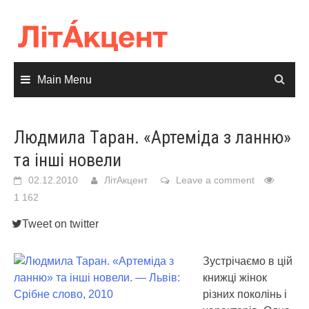
Skip
to
content
Main Menu
Людмила Таран. «Артеміда з ланню»
та інші новели
02.12.2010
ЛітАкцент
Leave a comment
1 162
Tweet on twitter
Зустрічаємо в цій
книжці жінок
різних поколінь і