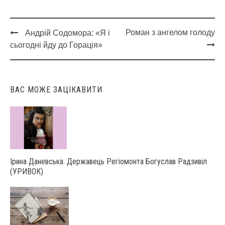
Роман з ангелом голоду
Андрій Содомора: «Я і
Post
сьогодні йду до Горація»
navigation
ВАС МОЖЕ ЗАЦІКАВИТИ
Ірина Даневська. Державець Регіомонта Богуслав Радзивіл
(УРИВОК)