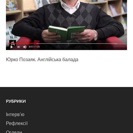
Юрко Позаяк. Англійська балада
РУБРИКИ
Інтерв'ю
Рефлексії
Огляди