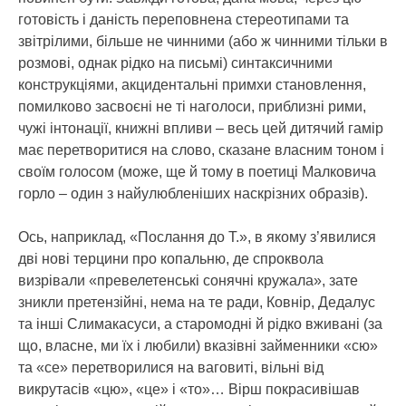
готовість і даність переповнена стереотипами та
звітрілими, більше не чинними (або ж чинними тільки в
розмові, однак рідко на письмі) синтаксичними
конструкціями, акцидентальні примхи становлення,
помилково засвоєні не ті наголоси, приблизні рими,
чужі інтонації, книжні впливи – весь цей дитячий гамір
має перетворитися на слово, сказане власним тоном і
своїм голосом (може, ще й тому в поетиці Малковича
горло – один з найулюбленіших наскрізних образів).
Ось, наприклад, «Послання до Т.», в якому з’явилися
дві нові терцини про копальню, де спроквола
визрівали «превелетенські сонячні кружала», зате
зникли претензійні, нема на те ради, Ковнір, Дедалус
та інші Слимакасуси, а старомодні й рідко вживані (за
що, власне, ми їх і любили) вказівні займенники «сю»
та «се» перетворилися на ваговиті, вільні від
викрутасів «цю», «це» і «то»… Вірш покрасивішав