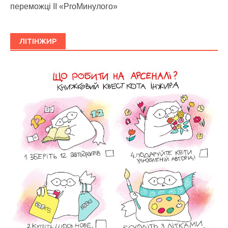
переможці ІІ «ProМинулого»
ЛІТІНЖИР