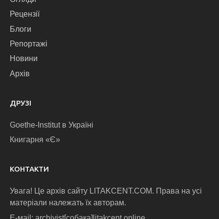
Рецензії
Блоги
Репортажі
Новини
Архів
ДРУЗІ
Goethe-Institut в Україні
Книгарня «Є»
КОНТАКТИ
Увага! Це архів сайту LITAKCENT.COM. Права на усі
матеріали належать їх авторам.
E-маіl: archivist[собака]litakcent.online