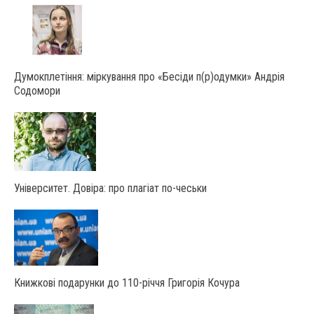
Думокплетіння: міркування про «Бесіди п(р)одумки» Андрія
Содомори
Університет. Довіра: про плагіат по-чеськи
Книжкові подарунки до 110-річчя Григорія Кочура