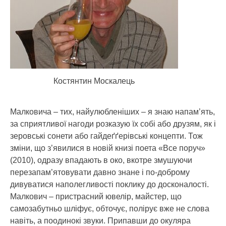
Костянтин Москалець
Малковича – тих, найулюбленіших – я знаю напам’ять,
за сприятливої нагоди розказую їх собі або друзям, як і
зеровські сонети або гайдеґґерівські концепти.
Тож
зміни, що з’явилися в новій книзі поета «Все поруч»
(2010), одразу впадають в око, вкотре змушуючи
перезапам’ятовувати давно знане і по-доброму
дивуватися наполегливості поклику до досконалості.
Малкович – пристрасний ювелір, майстер, що
самозабутньо шліфує, обточує, полірує вже не слова
навіть, а поодинокі звуки. Припавши до окуляра