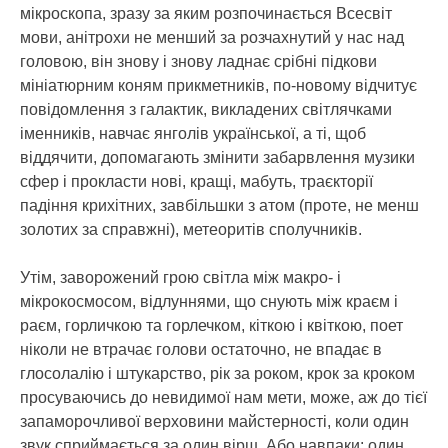
мікроскопа, зразу за яким розпочинається Всесвіт
мови, анітрохи не менший за розчахнутий у нас над
головою, він знову і знову ладнає срібні підкови
мініатюрним коням прикметників, по-новому відчитує
повідомлення з галактик, викладених світлячками
іменників, навчає янголів української, а ті, щоб
віддячити, допомагають змінити забарвлення музики
сфер і прокласти нові, кращі, мабуть, траєкторії
падіння крихітних, завбільшки з атом (проте, не менш
золотих за справжні), метеоритів сполучників.
Утім, заворожений грою світла між макро- і
мікрокосмосом, відлуннями, що снують між краєм і
раєм, горличкою та горлечком, кіткою і квіткою, поет
ніколи не втрачає голови остаточно, не впадає в
глосолалію і штукарство, рік за роком, крок за кроком
просуваючись до невидимої нам мети, може, аж до тієї
запаморочливої верховини майстерності, коли один
звук сприймається за один вірш. Або навпаки: один