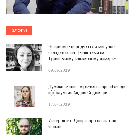
БЛОГИ
Неприємне передчуття з минулого:
скандал із неофашистами на
Туринському книжковому ярмарку
09.05.2019
Думокплетіння: міркування про «Бесіди
п(р)одумки» Андрія Содомори
17.04.2019
Університет. Довіра: про плагіат по-
чеськи