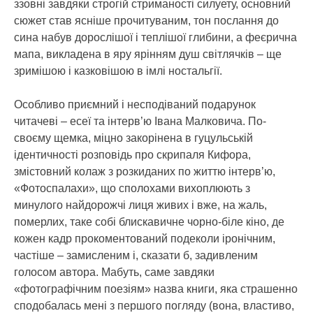
ззовні завдяки строгій стриманості силуету, основний
сюжет став ясніше прочитуваним, тон послання до
сина набув дорослішої і теплішої глибини, а феєрична
мапа, викладена в яру ярінням душ світлячків – ще
зримішою і казковішою в імлі ностальгії.
Особливо приємний і несподіваний подарунок
читачеві – есеї та інтерв’ю Івана Малковича. По-
своєму щемка, міцно закорінена в гуцульській
ідентичності розповідь про скрипаля Кифора,
змістовний колаж з розкиданих по життю інтерв’ю,
«Фотоспалахи», що сполохами вихоплюють з
минулого найдорожчі лиця живих і вже, на жаль,
померлих, таке собі блискавичне чорно-біле кіно, де
кожен кадр прокоментований подеколи іронічним,
частіше – замисленим і, сказати б, задивленим
голосом автора. Мабуть, саме завдяки
«фотографічним поезіям» назва книги, яка страшенно
сподобалась мені з першого погляду (вона, властиво,