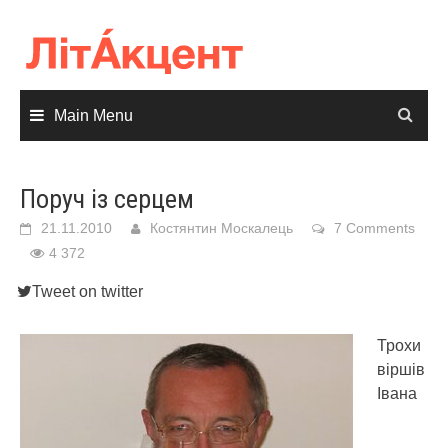
Skip
to
content
Main Menu
Поруч із серцем
21.11.2010
Костянтин Москалець
7 Comments
4 372
Tweet on twitter
Трохи
віршів
Івана