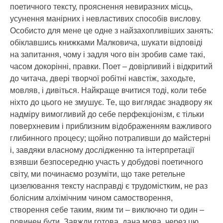
поетичного тексту, прояснення невиразних місць,
усунення манірних і невластивих способів вислову.
Особисто для мене це одне з найзахопливіших занять:
обіклавшись книжками Малковича, шукати відповіді
на запитання, чому і задля чого він зробив саме такі,
часом докорінні, правки. Поет – довірливий і відкритий
до читача, двері творчої робітні навстіж, заходьте,
мовляв, і дивіться. Найкраще вчитися тоді, коли тебе
ніхто до цього не змушує. Те, що виглядає знадвору як
надміру вимогливий до себе перфекціонізм, є тільки
поверхневим і приблизним відображенням важливого
глибинного процесу; щойно потрапивши до майстерні
і, завдяки власному дослідженню та інтерпретації
взявши безпосередню участь у добудові поетичного
світу, ми починаємо розуміти, що таке ретельне
цизелювання тексту насправді є трудомістким, не раз
болісним алхімічним чином самостворення,
створення себе таким, яким ти – виключно ти один –
повинен бути. Завжди готова, дана мова, через цю