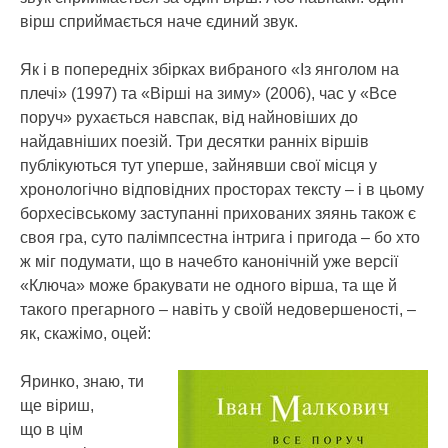
вірш сприймається наче єдиний звук.
Як і в попередніх збірках вибраного «Із янголом на
плечі» (1997) та «Вірші на зиму» (2006), час у «Все
поруч» рухається навспак, від найновіших до
найдавніших поезій. Три десятки ранніх віршів
публікуються тут уперше, зайнявши свої місця у
хронологічно відповідних просторах тексту – і в цьому
борхесівському заступанні прихованих зяянь також є
своя гра, суто палімпсестна інтрига і пригода – бо хто
ж міг подумати, що в начебто канонічній уже версії
«Ключа» може бракувати не одного вірша, та ще й
такого прегарного – навіть у своїй недовершеності, –
як, скажімо, оцей:
Яринко, знаю, ти
ще віриш,
що в цім