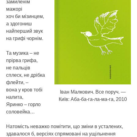
замиленім
мажорі
хоч би мізинцем,
а здогониш
найперший звук
на грифі чорнім.
Та музика – не
прірва грифа,
не пальців
сплеск, не дрібка
флейти, –
вона у кров тобі
Іван Малкович. Все поруч. —
налита,
Київ: Аба-ба-га-ла-ма-га, 2010
Яринко – горло
соловейка…
Натомість неважко помітити, що зміни в усталених,
здавалося б, версіях спрямовані на ущільнення