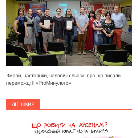
Змови, настоянки, чоловічі сльози: про що писали
переможці ІІ «ProМинулого»
ЛІТІНЖИР