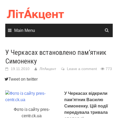
Skip
to
content
Main Menu
У Черкасах встановлено пам’ятник
Симоненку
19.11.2010
ЛітАкцент
Leave a comment
773
Tweet on twitter
У Черкасах відкрили
пам’ятник Василю
Симоненку. Цій події
Фото із сайту pres-
передувала тривала
centr.ck.ua