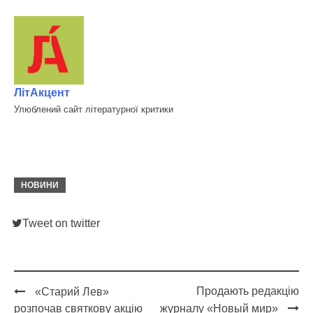
ЛітАкцент
Улюблений сайт літературної критики
НОВИНИ
Tweet on twitter
Продають редакцію
«Старий Лев»
Post
розпочав святкову акцію
журналу «Новый мир»