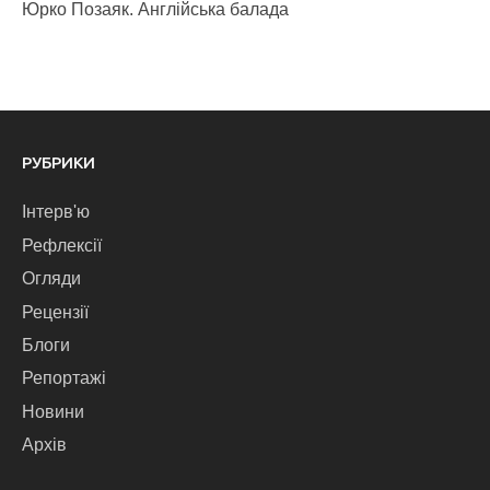
Юрко Позаяк. Англійська балада
РУБРИКИ
Інтерв'ю
Рефлексії
Огляди
Рецензії
Блоги
Репортажі
Новини
Архів