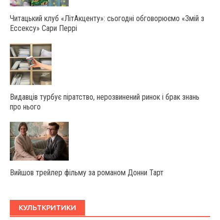
Читацький клуб «ЛітАкценту»: сьогодні обговорюємо «Змій з
Ессексу» Сари Перрі
Видавців турбує піратство, нерозвинений ринок і брак знань
про нього
Вийшов трейлер фільму за романом Донни Тарт
КУЛЬТКРИТИКИ