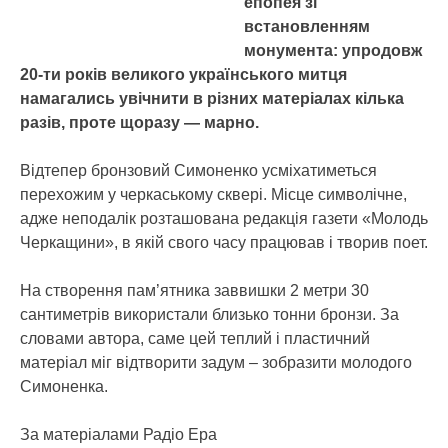
епопея зі
встановленням
монумента: упродовж
20-ти років великого українського митця
намагались увічнити в різних матеріалах кілька
разів, проте щоразу — марно.
Відтепер бронзовий Симоненко усміхатиметься
перехожим у черкаському сквері. Місце символічне,
адже неподалік розташована редакція газети «Молодь
Черкащини», в якій свого часу працював і творив поет.
На створення пам’ятника заввишки 2 метри 30
сантиметрів використали близько тонни бронзи. За
словами автора, саме цей теплий і пластичний
матеріал міг відтворити задум – зобразити молодого
Симоненка.
За матеріалами Радіо Ера