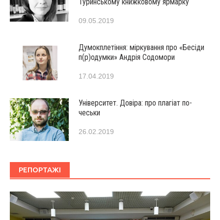
Туринському книжковому ярмарку
09.05.2019
Думокплетіння: міркування про «Бесіди
п(р)одумки» Андрія Содомори
17.04.2019
Університет. Довіра: про плагіат по-
чеськи
26.02.2019
РЕПОРТАЖІ