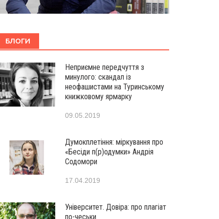
БЛОГИ
Неприємне передчуття з
минулого: скандал із
неофашистами на Туринському
книжковому ярмарку
09.05.2019
Думокплетіння: міркування про
«Бесіди п(р)одумки» Андрія
Содомори
17.04.2019
Університет. Довіра: про плагіат
по-чеськи