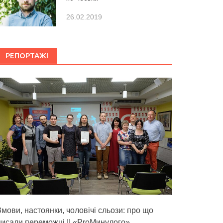
26.02.2019
РЕПОРТАЖІ
Змови, настоянки, чоловічі сльози: про що
писали переможці ІІ «ProМинулого»