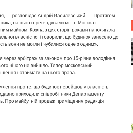
орія, — розповідає Андрій Василевський. — Протягом
сника, на нього претендували місто Москва і
ним майном. Кожна з цих сторін роками наполягала
льної власністю, і говорили, що будинок занесено до
сть вони не могли і чубилися одне з одним».
я через арбітраж за законом про 15-річне володіння
ього нічого не вийшло. Тепер московський
щення і отримати на нього права.
млення про те, що будинок перейшов у власність
одавно приходили співробітники Департаменту
сть. Про майбутній продаж приміщення редакція