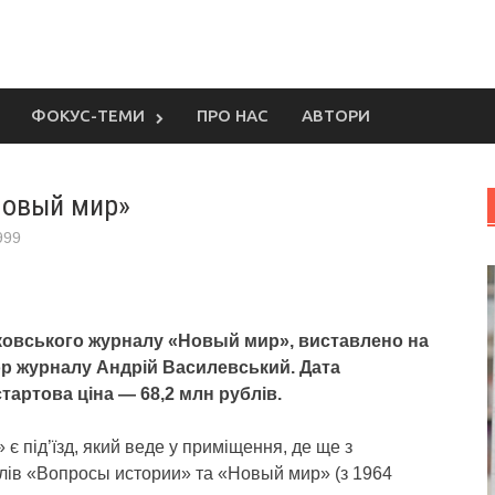
ФОКУС-ТЕМИ
ПРО НАС
АВТОРИ
Новый мир»
999
сковського журналу «Новый мир», виставлено на
ор журналу Андрій Василевський. Дата
тартова ціна — 68,2 млн рублів.
є під’їзд, який веде у приміщення, де ще з
алів «Вопросы истории» та «Новый мир» (з 1964