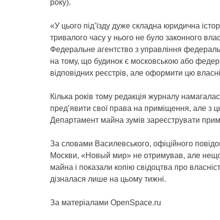
року).
«У цього під’їзду дуже складна юридична іст
тривалого часу у нього не було законного вла
Федеральне агентство з управління федераль
на тому, що будинок є московською або федера
відповідних реєстрів, але оформити цю власні
Кілька років тому редакція журналу намагалас
пред’явити свої права на приміщення, але з ц
Департамент майна зумів зареєструвати примі
За словами Василевського, офіційного повідо
Москви, «Новый мир» не отримував, але нещ
майна і показали копію свідоцтва про власні
дізналася лише на цьому тижні.
За матеріалами OpenSpace.ru