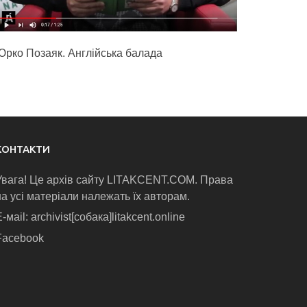
Юрко Позаяк. Англійська балада
КОНТАКТИ
Увага! Це архів сайту LITAKCENT.COM. Права
на усі матеріали належать їх авторам.
-маіl: archivist[собака]litakcent.online
Facebook