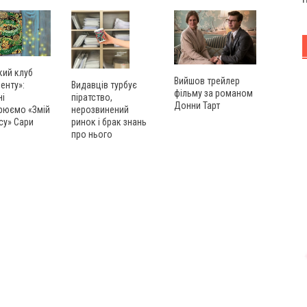
кий клуб
Вийшов трейлер
енту»:
Видавців турбує
фільму за романом
ні
піратство,
Донни Тарт
рюємо «Змій
нерозвинений
су» Сари
ринок і брак знань
про нього