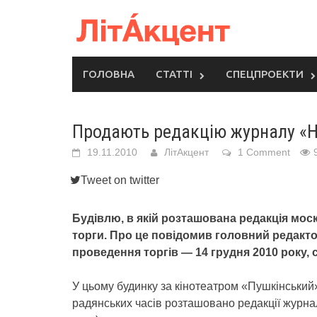
Skip
to
content
ГОЛОВНА
СТАТТІ
СПЕЦПРОЕКТИ
Продають редакцію журналу «
19.11.2010
ЛітАкцент
1 Comment
Tweet on twitter
Будівлю, в якій розташована редакція мо
торги. Про це повідомив головний редакт
проведення торгів — 14 грудня 2010 року, с
У цьому будинку за кінотеатром «Пушкінський» 
радянських часів розташовано редакції журн