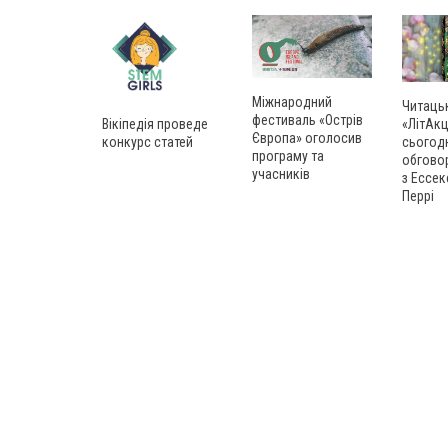
Міжнародний
Читаць
фестиваль «Острів
Вікіпедія проведе
«ЛітАкц
Європа» оголосив
конкурс статей
сьогод
програму та
обгово
учасників
з Ессек
Перрі