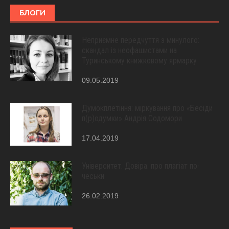
БЛОГИ
Неприємне передчуття з минулого:
скандал із неофашистами на
Туринському книжковому ярмарку
09.05.2019
Думокплетіння: міркування про «Бесіди
п(р)одумки» Андрія Содомори
17.04.2019
Університет. Довіра: про плагіат по-
чеськи
26.02.2019