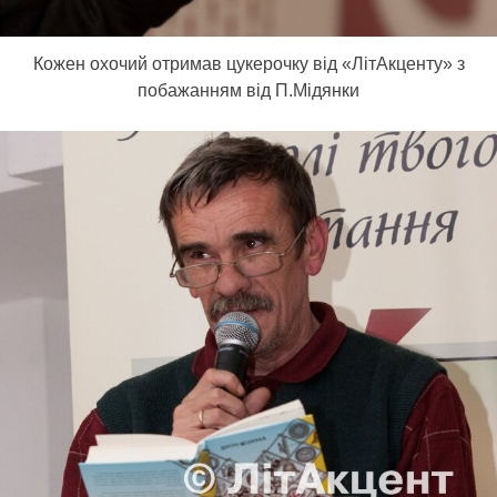
Кожен охочий отримав цукерочку від «ЛітАкценту» з
побажанням від П.Мідянки