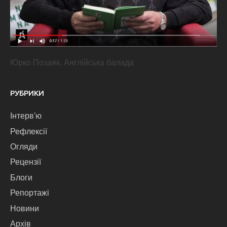
Юрко Позаяк. Англійська балада
РУБРИКИ
Інтерв'ю
Рефлексії
Огляди
Рецензії
Блоги
Репортажі
Новини
Архів