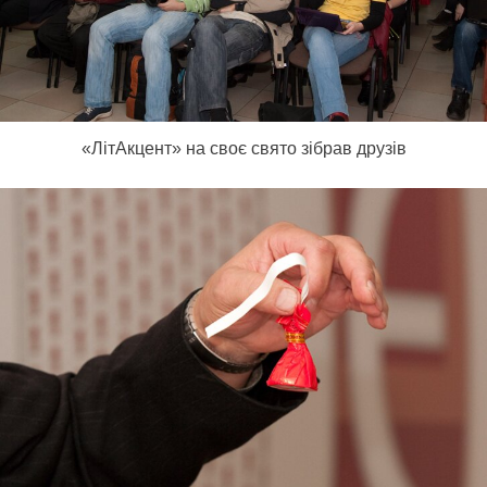
«ЛітАкцент» на своє свято зібрав друзів