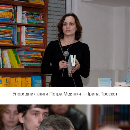
Упорядник книги Петра Мідянки — Ірина Троскот