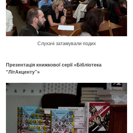
Слухачі затамували подих
Презентація книжкової серії «Бібліотека
“ЛітАкценту”»