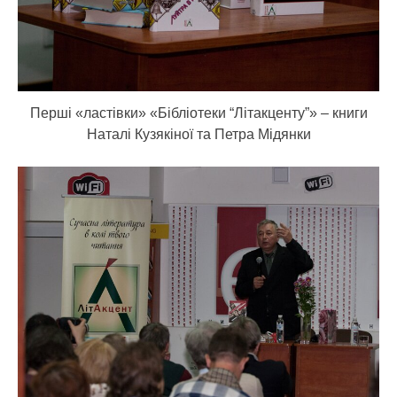
Перші «ластівки» «Бібліотеки “Літакценту”» – книги
Наталі Кузякіної та Петра Мідянки