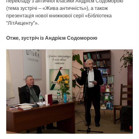
перекладу з античної класики Андрієм Содоморою
(тема зустрічі – «Жива античність»), а також
презентація нової книжкової серії «Бібліотека
“ЛітАкценту”».
Отже, зустріч із Андрієм Содоморою