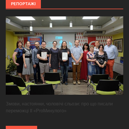
РЕПОРТАЖІ
Змови, настоянки, чоловічі сльози: про що писали
переможці ІІ «ProМинулого»