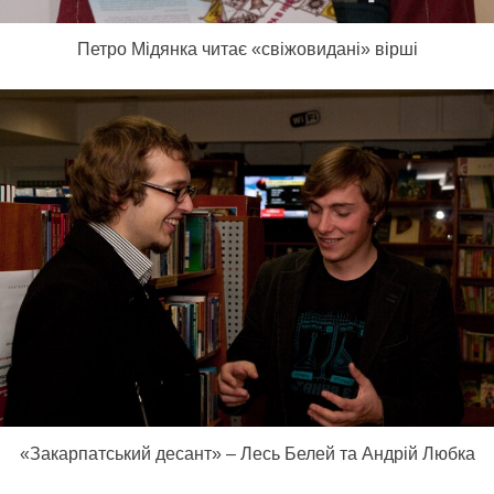
Петро Мідянка читає «свіжовидані» вірші
«Закарпатський десант» – Лесь Белей та Андрій Любка