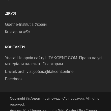
ДРУЗІ
Goethe-Institut в Україні
Книгарня «Є»
КОНТАКТИ
Увага! Це архів сайту LITAKCENT.COM. Права на усі
матеріали належать їх авторам.
E-маіl: archivist[собака]litakcent.online
Facebook
Copyright ЛітАкцент - світ сучасної літератури. All rights
reserved.
Awaken Pro Theme, set up by WebMaster Oleg Oleynik