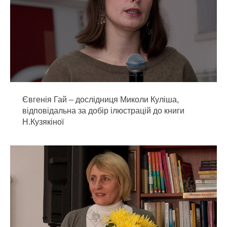
Євгенія Гай – дослідниця Миколи Куліша,
відповідальна за добір ілюстрацій до книги
Н.Кузякіної