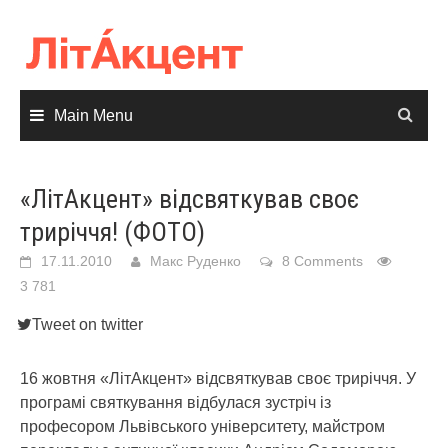
Skip
to
content
Main Menu
«ЛітАкцент» відсвяткував своє
триріччя! (ФОТО)
17.11.2010
Макс Руденко
8 Comments
3 781
Tweet on twitter
16 жовтня «ЛітАкцент» відсвяткував своє триріччя.
У
програмі святкування відбулася зустріч із
професором Львівського університету, майстром