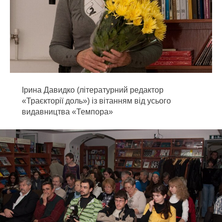
Ірина Давидко (літературний редактор
«Траєкторії доль») із вітанням від усього
видавництва «Темпора»