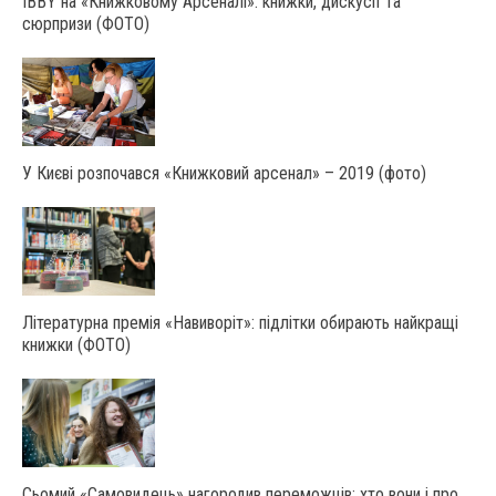
IBBY на «Книжковому Арсеналі»: книжки, дискусії та
сюрпризи (ФОТО)
У Києві розпочався «Книжковий арсенал» – 2019 (фото)
Літературна премія «Навиворіт»: підлітки обирають найкращі
книжки (ФОТО)
Сьомий «Самовидець» нагородив переможців: хто вони і про