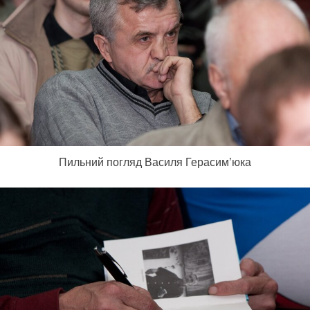
Пильний погляд Василя Герасим’юка