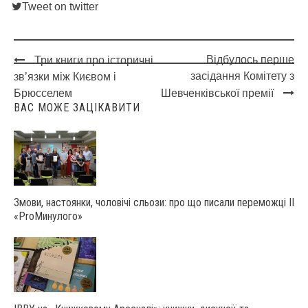
Tweet on twitter
Відбулось перше
Три книги про історичні
Post
засідання Комітету з
зв’язки між Києвом і
navigation
Брюсселем
Шевченківської премії
ВАС МОЖЕ ЗАЦІКАВИТИ
Змови, настоянки, чоловічі сльози: про що писали переможці ІІ
«ProМинулого»