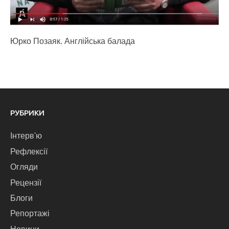
Юрко Позаяк. Англійська балада
РУБРИКИ
Інтерв'ю
Рефлексії
Огляди
Рецензії
Блоги
Репортажі