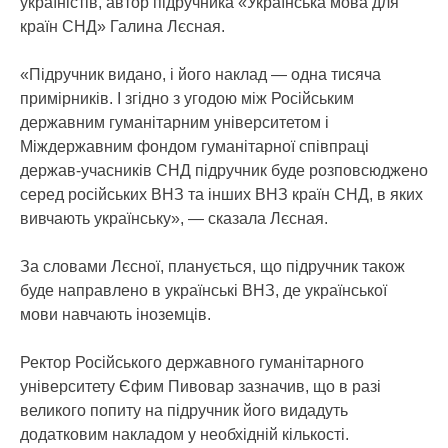
україністів, автор підручника «Українська мова для
країн СНД» Галина Лєсная.
«Підручник видано, і його наклад — одна тисяча
примірників. І згідно з угодою між Російським
державним гуманітарним університетом і
Міждержавним фондом гуманітарної співпраці
держав-учасників СНД підручник буде розповсюджено
серед російських ВНЗ та інших ВНЗ країн СНД, в яких
вивчають українську», — сказала Лєсная.
За словами Лєсної, планується, що підручник також
буде направлено в українські ВНЗ, де української
мови навчають іноземців.
Ректор Російського державного гуманітарного
університету Єфим Пивовар зазначив, що в разі
великого попиту на підручник його видадуть
додатковим накладом у необхідній кількості.