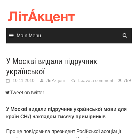
Skip
to
content
Main Menu
У Москві видали підручник
української
10.11.2010
ЛітАкцент
Leave a comment
759
Tweet on twitter
У Москві видали підручник української мови для
країн СНД накладом тисячу примірників.
Про це повідомила президент Російської асоціації