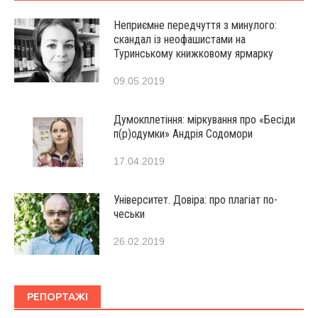
Неприємне передчуття з минулого:
скандал із неофашистами на
Туринському книжковому ярмарку
09.05.2019
Думокплетіння: міркування про «Бесіди
п(р)одумки» Андрія Содомори
17.04.2019
Університет. Довіра: про плагіат по-
чеськи
26.02.2019
РЕПОРТАЖІ