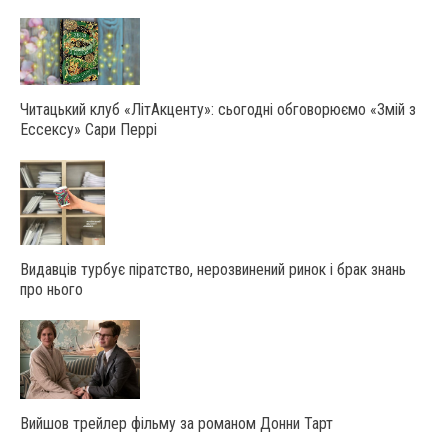
Читацький клуб «ЛітАкценту»: сьогодні обговорюємо «Змій з
Ессексу» Сари Перрі
Видавців турбує піратство, нерозвинений ринок і брак знань
про нього
Вийшов трейлер фільму за романом Донни Тарт