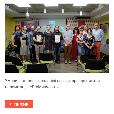
Змови, настоянки, чоловічі сльози: про що писали
переможці ІІ «ProМинулого»
ЛІТІНЖИР