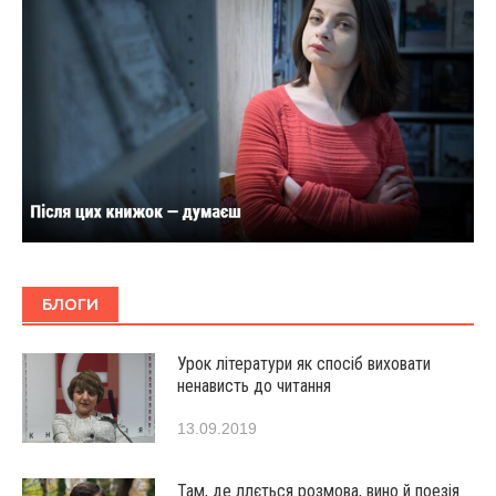
БЛОГИ
Урок літератури як спосіб виховати
ненависть до читання
13.09.2019
Там, де ллється розмова, вино й поезія