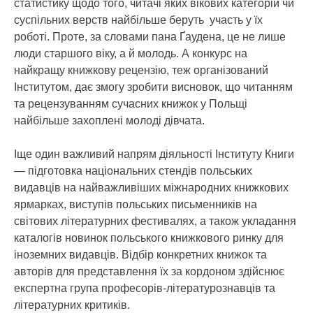
статистику щодо того, читачі яких вікових категорій чи
суспільних верств найбільше беруть участь у їх
роботі. Проте, за словами пана Ґаудена, це не лише
люди старшого віку, а й молодь. А конкурс на
найкращу книжкову рецензію, теж організований
Інститутом, дає змогу зробити висновок, що читанням
та рецензуванням сучасних книжок у Польщі
найбільше захоплені молоді дівчата.
Іще один важливий напрям діяльності Інституту Книги
— підготовка національних стендів польських
видавців на найважливіших міжнародних книжкових
ярмарках, виступів польських письменників на
світових літературних фестивалях, а також укладання
каталогів новинок польського книжкового ринку для
іноземних видавців. Відбір конкретних книжок та
авторів для представлення їх за кордоном здійснює
експертна група професорів-літературознавців та
літературних критиків.