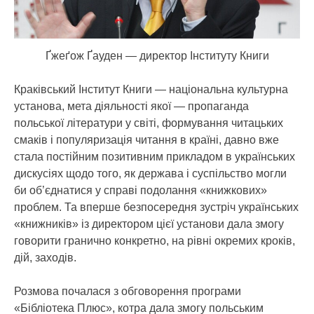
Ґжеґож Ґауден — директор Інституту Книги
Краківський Інститут Книги — національна культурна
установа, мета діяльності якої — пропаганда
польської літератури у світі, формування читацьких
смаків і популяризація читання в країні, давно вже
стала постійним позитивним прикладом в українських
дискусіях щодо того, як держава і суспільство могли
би об’єднатися у справі подолання «книжкових»
проблем. Та вперше безпосередня зустріч українських
«книжників» із директором цієї установи дала змогу
говорити гранично конкретно, на рівні окремих кроків,
дій, заходів.
Розмова почалася з обговорення програми
«Бібліотека Плюс», котра дала змогу польським