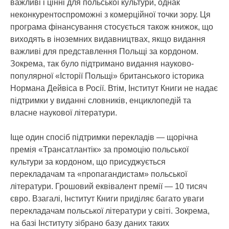
важливі і цінні для польської культури, однак
неконкурентоспроможні з комерційної точки зору. Ця
програма фінансування стосується також книжок, що
виходять в іноземних видавництвах, якщо видання
важливі для представлення Польщі за кордоном.
Зокрема, так було підтримано видання науково-
популярної «Історії Польщі» британського історика
Нормана Дейвіса в Росії. Втім, Інститут Книги не надає
підтримки у виданні словників, енциклопедій та
власне наукової літератури.
Іще один спосіб підтримки перекладів — щорічна
премія «Трансатлантік» за промоцію польської
культури за кордоном, що присуджується
перекладачам та «пропагандистам» польської
літератури. Грошовий еквівалент премії — 10 тисяч
євро. Взагалі, Інститут Книги приділяє багато уваги
перекладачам польської літератури у світі. Зокрема,
на базі Інституту зібрано базу даних таких