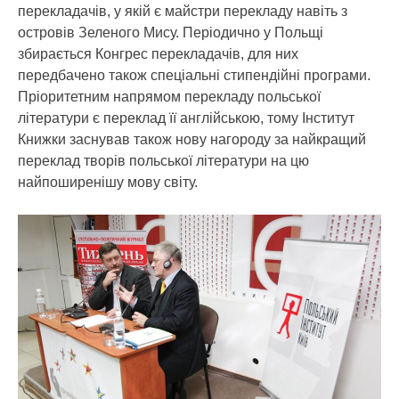
перекладачів, у якій є майстри перекладу навіть з
островів Зеленого Мису. Періодично у Польщі
збирається Конгрес перекладачів, для них
передбачено також спеціальні стипендійні програми.
Пріоритетним напрямом перекладу польської
літератури є переклад її англійською, тому Інститут
Книжки заснував також нову нагороду за найкращий
переклад творів польської літератури на цю
найпоширенішу мову світу.