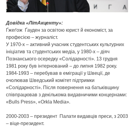
Довідка «ЛітАкценту»:
Ґжеґож Ґауден за освітою юрист й економіст, за
професією – журналіст.
У 1970-х – активний учасник студентських культурних
ініціатив та студентських медіа, у 1980-х – діяч
Познанського осередку «Солідарності». 13 грудня
1981 року був інтернований – до липня 1982 року.
1984-1993 – перебував в еміграції у Швеції, де
очолював Шведський комітет підтримки
«Солідарності». Після повернення на батьківщину
співпрацював з декількома видавничими концернами:
«Bulls Press», «Orkla Media».
2000-2003 – президент Палати видавців преси, з 2003
– віце-президент.