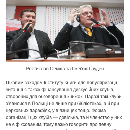
Ростислав Семків та Ґжеґож Ґауден
Цікавим заходом Інституту Книги для популяризації
читання є також фінансування дискусійних клубів,
створених для обговорення книжок. Наразі такі клуби
з’явилися в Польщі не лише при бібліотеках, а й при
церковних парафіях, у в’язницях тощо. Форма
організації цих клубів — довільна, та й членство у них
не є фіксованим, тому важко говорити про певну