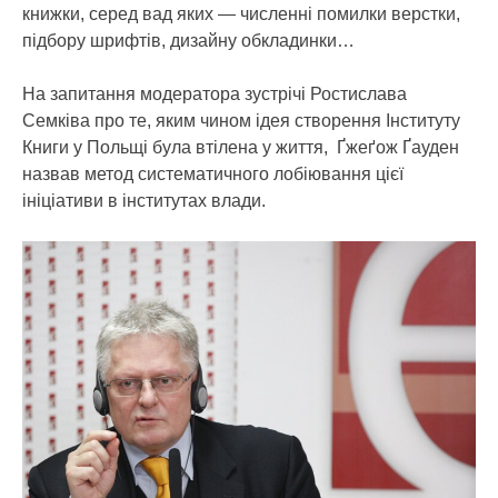
книжки, серед вад яких — численні помилки верстки,
підбору шрифтів, дизайну обкладинки…
На запитання модератора зустрічі Ростислава
Семківа про те, яким чином ідея створення Інституту
Книги у Польщі була втілена у життя, Ґжеґож Ґауден
назвав метод систематичного лобіювання цієї
ініціативи в інститутах влади.