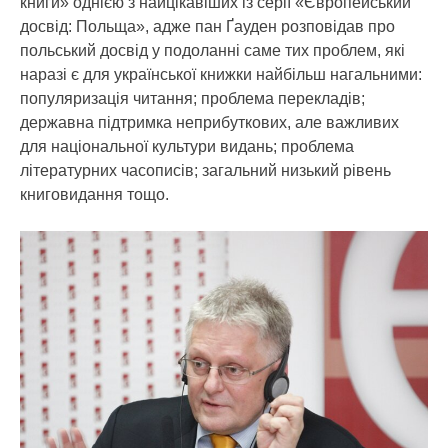
книги» однією з найцікавіших із серії «Європейський
досвід: Польща»
, адже пан Ґауден розповідав про
польський досвід у подоланні саме тих проблем, які
наразі є для української книжки найбільш нагальними:
популяризація читання; проблема перекладів;
державна підтримка неприбуткових, але важливих
для національної культури видань; проблема
літературних часописів; загальний низький рівень
книговидання тощо.