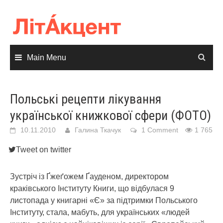
Skip
to
content
Main Menu
Польські рецепти лікування
української книжкової сфери (ФОТО)
10.11.2010
Галина Ткачук
1 Comment
1 765
Tweet on twitter
Зустріч із Ґжеґожем Ґауденом, директором
краківського Інституту Книги, що відбулася 9
листопада у книгарні «Є» за підтримки Польського
Інституту, стала, мабуть, для українських «людей