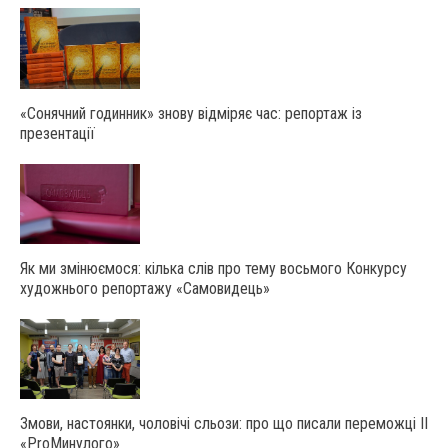
«Сонячний годинник» знову відміряє час: репортаж із
презентації
Як ми змінюємося: кілька слів про тему восьмого Конкурсу
художнього репортажу «Самовидець»
Змови, настоянки, чоловічі сльози: про що писали переможці ІІ
«ProМинулого»