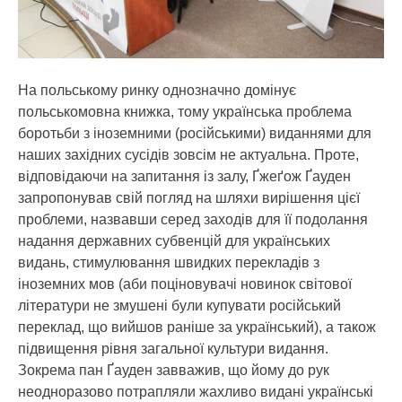
На польському ринку однозначно домінує
польськомовна книжка, тому українська проблема
боротьби з іноземними (російськими) виданнями для
наших західних сусідів зовсім не актуальна. Проте,
відповідаючи на запитання із залу, Ґжеґож Ґауден
запропонував свій погляд на шляхи вирішення цієї
проблеми, назвавши серед заходів для її подолання
надання державних субвенцій для українських
видань, стимулювання швидких перекладів з
іноземних мов (аби поціновувачі новинок світової
літератури не змушені були купувати російський
переклад, що вийшов раніше за український), а також
підвищення рівня загальної культури видання.
Зокрема пан Ґауден завважив, що йому до рук
неодноразово потрапляли жахливо видані українські