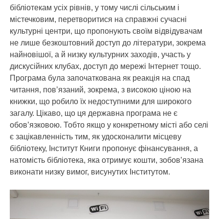
бібліотекам усіх рівнів, у тому числі сільським і
містечковим, перетворитися на справжні сучасні
культурні центри, що пропонують своїм відвідувачам
не лише безкоштовний доступ до літератури, зокрема
найновішої, а й низку культурних заходів, участь у
дискусійних клубах, доступ до мережі Інтернет тощо.
Програма була започаткована як реакція на спад
читання, пов’язаний, зокрема, з високою ціною на
книжки, що робило їх недоступними для широкого
загалу. Цікаво, що ця державна програма не є
обов’язковою. Тобто якщо у конкретному місті або селі
є зацікавленність тим, як удосконалити місцеву
бібліотеку, Інститут Книги пропонує фінансування, а
натомість бібліотека, яка отримує кошти, зобов’язана
виконати низку вимог, висунутих Інститутом.