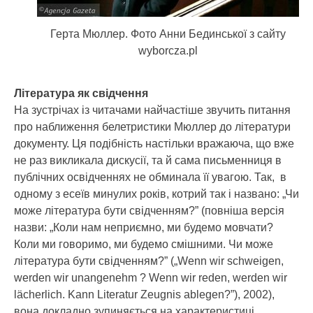
Герта Мюллер. Фото Анни Бединської з сайту
wyborcza.pl
Література як свідчення
На зустрічах із читачами найчастіше звучить питання
про наближення белетристики Мюллер до літератури
документу. Ця подібність настільки вражаюча, що вже
не раз викликала дискусії, та й сама письменниця в
публічних освідченнях не обминала її увагою. Так, в
одному з есеїв минулих років, котрий так і названо: „Чи
може література бути свідченням?” (повніша версія
назви: „Коли нам неприємно, ми будемо мовчати?
Коли ми говоримо, ми будемо смішними. Чи може
література бути свідченням?” („Wenn wir schweigen,
werden wir unangenehm ? Wenn wir reden, werden wir
lächerlich. Kann Literatur Zeugnis ablegen?”), 2002),
вона докладно зупиняється на характеристиці