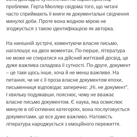
проблеми. Герта Мюллер свідома того, що читачі
часто сприймають її книги як документальні свідчення
минулої доби. Проте вона жодною мірою не
згоджується з такою ідентифікацією як авторка.
На нинішній зустрічі, коментуючи власне письмо,
наголошує на двох моментах. По-перше, література
не може не спиратися на дійсний життєвий досвід, це
дуже важлива складова її сутності. По-друге, документ
– це таки щось інше, хоча й не менш важливе. На
питання, чи не є її проза власне документом епохи,
письменниця відповідає заперечно: „Ні, не документ”.
І хвильку подумавши, пояснює, чому не вважає
власне письмо документом. Є наука, яка осмислює
минуле в об’єктивних категоріях, вона послуговується
документами, це все дуже важливо. Натомість
література народжується з емоційного пережиття.