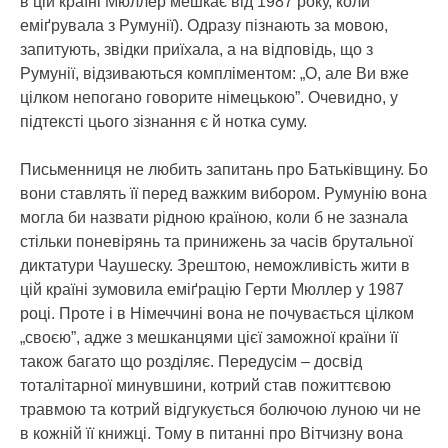
в цій країні Мюллер мешкає від 1987 року, коли
еміґрувала з Румунії). Одразу пізнають за мовою,
запитують, звідки приїхала, а на відповідь, що з
Румунії, відзиваються компліментом: „О, але Ви вже
цілком непогано говорите німецькою”. Очевидно, у
підтексті цього зізнання є й нотка суму.
Письменниця не любить запитань про Батьківщину. Бо
вони ставлять її перед важким вибором. Румунію вона
могла би назвати рідною країною, коли б не зазнала
стільки поневірянь та принижень за часів брутальної
диктатури Чаушеску. Зрештою, неможливість жити в
цій країні зумовила еміґрацію Герти Мюллер у 1987
році. Проте і в Німеччині вона не почувається цілком
„своєю”, адже з мешканцями цієї заможної країни її
також багато що розділяє. Передусім – досвід
тоталітарної минувшини, котрий став пожиттєвою
травмою та котрий відгукується болючою луною чи не
в кожній її книжці. Тому в питанні про Вітчизну вона