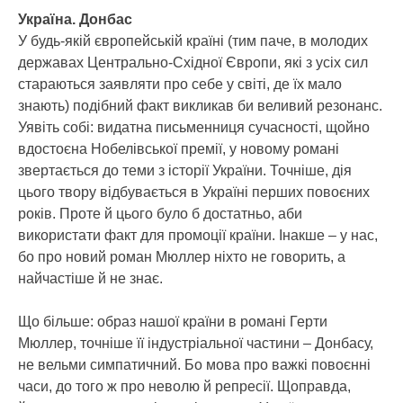
Україна. Донбас
У будь-якій європейській країні (тим паче, в молодих
державах Центрально-Східної Європи, які з усіх сил
стараються заявляти про себе у світі, де їх мало
знають) подібний факт викликав би веливий резонанс.
Уявіть собі: видатна письменниця сучасності, щойно
вдостоєна Нобелівської премії, у новому романі
звертається до теми з історії України. Точніше, дія
цього твору відбувається в Україні перших повоєних
років. Проте й цього було б достатньо, аби
використати факт для промоції країни. Інакше – у нас,
бо про новий роман Мюллер ніхто не говорить, а
найчастіше й не знає.
Що більше: образ нашої країни в романі Герти
Мюллер, точніше її індустріальної частини – Донбасу,
не вельми симпатичний. Бо мова про важкі повоєнні
часи, до того ж про неволю й репресії. Щоправда,