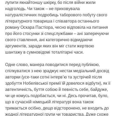
лупити якнайтоншу шкірку, бо після війни жили
надголодь. Чи також – не приховувала
натуралістичних подробиць таборового побуту свого
літературного товариша і співавтора останнього
роману Оскара Пастіора, чесно відповіла на питання
про його стосунки зі спецслужбами – ані заперечуючи
свого ставлення, ані категорично відкидаючи
аргументів, заради яких він міг стати жертвою
шантажу в сумновідомі тоталітарні часи.
Одне слово, манера поводитися перед публікою,
спілкуватися з нею зраджує нестак медіальний досвід
авторки (усе-таки сотні інтерв’ю та зустрічей після
здобуття Нобелівської премії їй довелося відбути), як її
автентичність, буття собою й певність себе, байдуже,
чи це комусь подобається, чи ні. Десь прочитав, було,
що в сучасній німецькій літературі вона також
тримається осібно, дещо відсторонено, не входить до
жодної літературної групи чи товариства. Дуже схоже