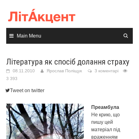
Skip
to
content
Main Menu
Література як спосіб долання страху
08.11.2010
Ярослав Поліщук
3 коментарі
3 393
Tweet on twitter
Преамбула
Не крию, що
пишу цей
матеріал під
враженням