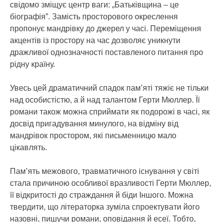
свідомо зміщує центр ваги: „Батьківщина – це
біографія”. Замість просторового окреслення
пропонує мандрівку до джерел у часі. Переміщення
акцентів із простору на час дозволяє уникнути
дражливої однозначності поставленого питання про
рідну країну.
Увесь цей драматичний спадок пам’яті тяжіє не тільки
над особистістю, а й над талантом Герти Мюллер. Її
романи також можна сприймати як подорожі в часі, як
досвід пригадування минулого, на відміну від
мандрівок простором, які письменницю мало
цікавлять.
Пам’ять межового, травматичного існування у світі
стала причиною особливої вразливості Герти Мюллер,
її відкритості до страждання й біди Іншого. Можна
твердити, що літераторка зуміла спроектувати його
назовні, пишучи романи, оповідання й есеї. Тобто,