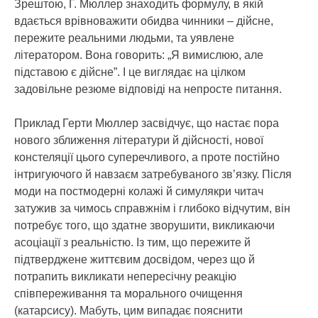
Зрештою, Г. Мюллер знаходить формулу, в якій
вдається врівноважити обидва чинники – дійсне,
пережите реальними людьми, та уявлене
літератором. Вона говорить: „Я вимислюю, але
підставою є дійсне”. І це виглядає на цілком
задовільне резюме відповіді на непросте питання.
Приклад Герти Мюллер засвідчує, що настає пора
нового зближення літератури й дійсності, нової
констеляції цього суперечливого, а проте постійно
інтригуючого й навзаєм затребуваного зв’язку. Після
моди на постмодерні колажі й симулякри читач
затужив за чимось справжнім і глибоко відчутим, він
потребує того, що здатне зворушити, викликаючи
асоціації з реальністю. Із тим, що пережите й
підтверджене життєвим досвідом, через що й
потрапить викликати непересічну реакцію
співпереживання та морального очищення
(катарсису). Мабуть, цим випадає пояснити