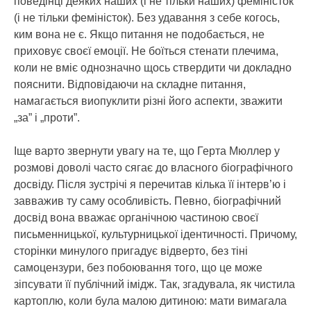
поведінці деяких наших (і не тільки наших) феміністок
(і не тільки феміністок). Без удавання з себе когось,
ким вона не є. Якщо питання не подобається, не
приховує своєї емоції. Не боїться стенати плечима,
коли не вміє однозначно щось ствердити чи докладно
пояснити. Відповідаючи на складне питання,
намагається виопуклити різні його аспекти, зважити
„за” і „проти”.
Іще варто звернути увагу на те, що Герта Мюллер у
розмові доволі часто сягає до власного біографічного
досвіду. Після зустрічі я перечитав кілька її інтерв’ю і
завважив ту саму особливість. Певно, біографічний
досвід вона вважає органічною частиною своєї
письменницької, культурницької ідентичності. Причому,
сторінки минулого пригадує відверто, без тіні
самоцензури, без побоювання того, що це може
зіпсувати її публічний імідж. Так, згадувала, як чистила
картоплю, коли була малою дитиною: мати вимагала