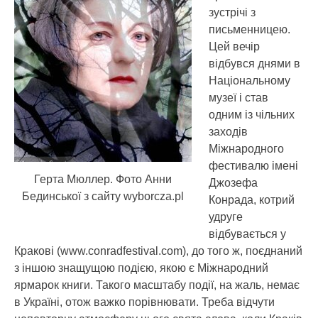
зустрічі з
письменницею.
Цей вечір
відбувся днями в
Національному
музеї і став
одним із чільних
заходів
Міжнародного
фестивалю імені
Герта Мюллер. Фото Анни
Джозефа
Бединської з сайту wyborcza.pl
Конрада, котрий
удруге
відбувається у
Кракові (www.conradfestival.com), до того ж, поєднаний
з іншою знащущою подією, якою є Міжнародний
ярмарок книги. Такого масштабу події, на жаль, немає
в Україні, отож важко порівнювати. Треба відчути