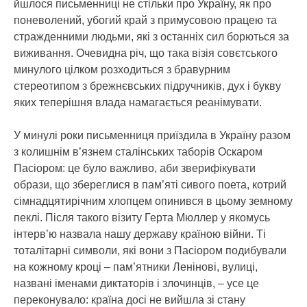
йшлося письменниці не стільки про Україну, як про
поневолений, убогий край з примусовою працею та
стражденними людьми, які з останніх сил борються за
виживання. Очевидна річ, що така візія совєтського
минулого цілком розходиться з бравурним
стереотипом з брежнєвських підручників, дух і букву
яких теперішня влада намагається реанімувати.
У минулі роки письменниця приїздила в Україну разом
з колишнім в’язнем сталінських таборів Оскаром
Пасіором: це було важливо, аби зверифікувати
образи, що збереглися в пам’яті сивого поета, котрий
сімнадцятирічним хлопцем опинився в цьому земному
пеклі. Після такого візиту Герта Мюллер у якомусь
інтерв’ю назвала нашу державу країною війни. Ті
тоталітарні символи, які вони з Пасіором подибували
на кожному кроці – пам’ятники Ленінові, вулиці,
названі іменами диктаторів і злочинців, – усе це
переконувало: країна досі не вийшла зі стану