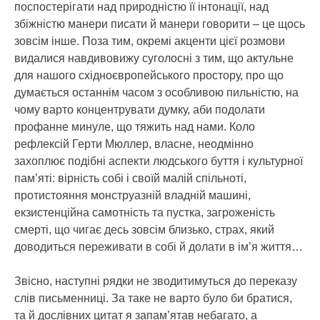
поспостерігати над природністю її інтонації, над
збіжністю манери писати й манери говорити – це щось
зовсім інше. Поза тим, окремі акценти цієї розмови
видалися навдивовижу суголосні з тим, що актульне
для нашого східноєвропейського простору, про що
думається останнім часом з особливою пильністю, на
чому варто концентрувати думку, аби подолати
профанне минуле, що тяжить над нами. Коло
рефлексій Герти Мюллер, власне, неодмінно
захоплює подібні аспекти людського буття і культурної
пам’яті: вірність собі і своїй малій спільноті,
протистояння монструазній владній машині,
екзистенційна самотність та пустка, загроженість
смерті, що чигає десь зовсім близько, страх, який
доводиться переживати в собі й долати в ім’я життя…
Звісно, наступні рядки не зводитимуться до переказу
слів письменниці. За таке не варто було би братися,
та й дослівних цитат я запам’ятав небагато, а