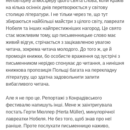
неповторну атмосферу цього свята слова, коли Краків
на кілька осінніх днів перетворюється у світову
столицю літератури. І не тільки через те, що тут
збираються найбільші майстри з цілого світу, лавреати
Нобеля та інших найпрестижніших нагород. Це свято
стає можливим тому, що письменницьке слово має
живий відгук, стрічається з зацікавленою увагою
читача, зокрема читача молодого. До того ж, це й
промоція книжки, бо особисте враження од зустрічі з
письменником нерідко спонукає до читання, а нинішня
книжкова пропозиція Польщі багата на перекладну
літературу, що здатна задовольнити запити
вибагливого читача.
Але я не про це. Репортажі з Конрадівського
фестивалю напишуть інші. Мене ж заінтригувала
постать Герти Мюллер (Herta Müller), минулорічної
лавреатки Нобеля. Не без того, щоб знав про неї
раніше. Проте послухати письменницю наживо,