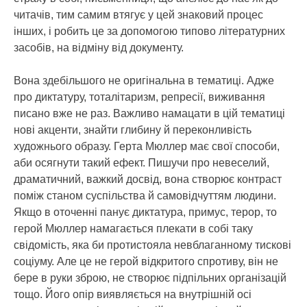
читачів, тим самим втягує у цей знаковий процес
інших, і робить це за допомогою типово літературних
засобів, на відміну від документу.
Вона здебільшого не оригінальна в тематиці. Адже
про диктатуру, тоталітаризм, репресії, виживання
писано вже не раз. Важливо намацати в цій тематиці
нові акценти, знайти глибину й переконливість
художнього образу. Герта Мюллер має свої способи,
аби осягнути такий ефект. Пишучи про невеселий,
драматичний, важкий досвід, вона створює контраст
поміж станом суспільства й самовідчуттям людини.
Якщо в оточенні панує диктатура, примус, терор, то
герой Мюллер намагається плекати в собі таку
свідомість, яка би протистояла невблаганному тискові
соціуму. Але це не герой відкритого спротиву, він не
бере в руки зброю, не створює підпільних організацій
тощо. Його опір виявляється на внутрішній осі