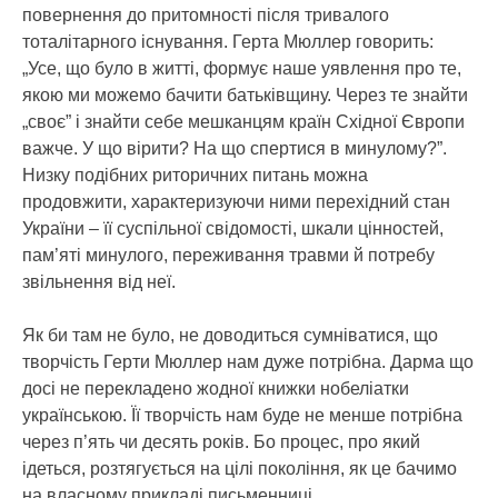
повернення до притомності після тривалого
тоталітарного існування. Герта Мюллер говорить:
„Усе, що було в житті, формує наше уявлення про те,
якою ми можемо бачити батьківщину. Через те знайти
„своє” і знайти себе мешканцям країн Східної Європи
важче. У що вірити? На що спертися в минулому?”.
Низку подібних риторичних питань можна
продовжити, характеризуючи ними перехідний стан
України – її суспільної свідомості, шкали цінностей,
пам’яті минулого, переживання травми й потребу
звільнення від неї.
Як би там не було, не доводиться сумніватися, що
творчість Герти Мюллер нам дуже потрібна. Дарма що
досі не перекладено жодної книжки нобеліатки
українською. Її творчість нам буде не менше потрібна
через п’ять чи десять років. Бо процес, про який
ідеться, розтягується на цілі покоління, як це бачимо
на власному прикладі письменниці.