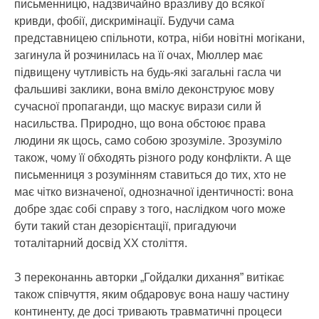
письменницю, надзвичайно вразливу до всякої
кривди, фобії, дискримінації. Будучи сама
представницею спільноти, котра, ніби новітні могікани,
загинула й розчинилась на її очах, Мюллер має
підвищену чутливість на будь-які загальні гасла чи
фальшиві заклики, вона вміло деконструює мову
сучасної пропаганди, що маскує вирази сили й
насильства. Природно, що вона обстоює права
людини як щось, само собою зрозуміле. Зрозуміло
також, чому її обходять різного роду конфлікти. А ще
письменниця з розумінням ставиться до тих, хто не
має чітко визначеної, однозначної ідентичності: вона
добре здає собі справу з того, наслідком чого може
бути такий стан дезорієнтації, пригадуючи
тоталітарний досвід ХХ століття.
З переконаннь авторки „Гойдалки дихання” витікає
також співчуття, яким обдаровує вона нашу частину
континенту, де досі тривають травматичні процеси