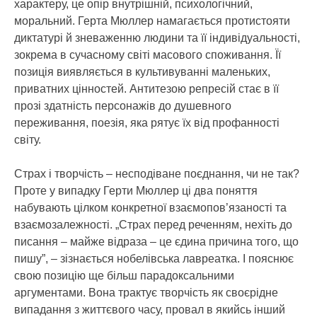
характеру, це опір внутрішній, психологічний,
моральний. Герта Мюллер намагається протистояти
диктатурі й зневаженню людини та її індивідуальності,
зокрема в сучасному світі масового споживання. Її
позиція виявляється в культивуванні маленьких,
приватних цінностей. Антитезою репресій стає в її
прозі здатність персонажів до душевного
переживання, поезія, яка рятує їх від профанності
світу.
Страх і творчість – несподіване поєднання, чи не так?
Проте у випадку Герти Мюллер ці два поняття
набувають цілком конкретної взаємопов’язаності та
взаємозалежності. „Страх перед реченням, нехіть до
писання – майже відраза – це єдина причина того, що
пишу”, – зізнається нобелівська лавреатка. І пояснює
свою позицію ще більш парадоксальними
аргументами. Вона трактує творчість як своєрідне
випадання з життєвого часу, провал в якийсь інший