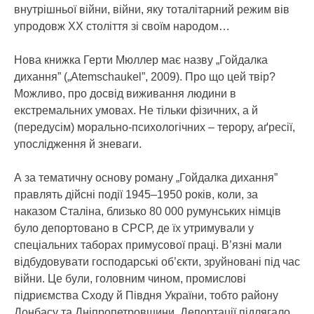
внутрішньої війни, війни, яку тоталітарний режим вів
упродовж ХХ століття зі своїм народом…
Нова книжка Герти Мюллер має назву „Гойдалка
дихання” („Atemschaukel”, 2009). Про що цей твір?
Можливо, про досвід виживання людини в
екстремальних умовах. Не тільки фізичних, а й
(передусім) морально-психологічних – терору, аґресії,
упослідження й зневаги.
А за тематичну основу роману „Гойдалка дихання”
правлять дійсні події 1945–1950 років, коли, за
наказом Сталіна, близько 80 000 румунських німців
було депортовано в СРСР, де їх утримували у
спеціальних таборах примусової праці. В’язні мали
відбудовувати господарські об’єкти, зруйновані під час
війни. Це були, головним чином, промислові
підриємства Сходу й Півдня України, тобто району
Донбасу та Дніпропетровщини. Депортації підлягало