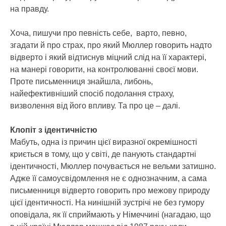
на правду.
Хоча, пишучи про певність себе, варто, певно,
згадати й про страх, про який Мюллер говорить надто
відверто і який відтиснув міцний слід на її характері,
на манері говорити, на контролюванні своєї мови.
Проте письменниця знайшла, либонь,
найефективніший спосіб подолання страху,
визволення від його впливу. Та про це – далі.
Клопіт з ідентичністю
Мабуть, одна із причин цієї виразної окремішності
криється в тому, що у світі, де панують стандартні
ідентичності, Мюллер почувається не вельми затишно.
Адже її самоусвідомлення не є однозначним, а сама
письменниця відверто говорить про межову природу
цієї ідентичності. На нинішній зустрічі не без гумору
оповідала, як її сприймають у Німеччині (нагадаю, що