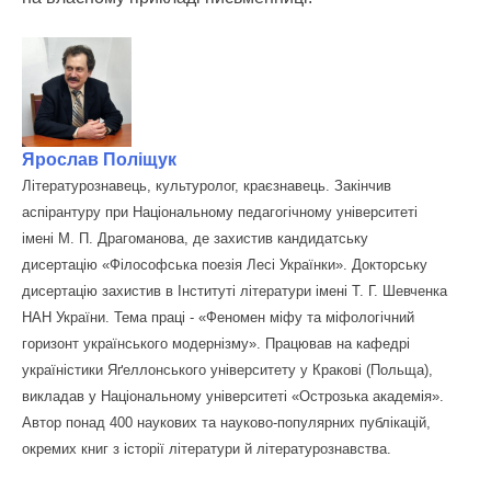
Ярослав Поліщук
Літературознавець, культуролог, краєзнавець. Закінчив
аспірантуру при Національному педагогічному університеті
імені М. П. Драгоманова, де захистив кандидатську
дисертацію «Філософська поезія Лесі Українки». Докторську
дисертацію захистив в Інституті літератури імені Т. Г. Шевченка
НАН України. Тема праці - «Феномен міфу та міфологічний
горизонт українського модернізму». Працював на кафедрі
україністики Яґеллонського університету у Кракові (Польща),
викладав у Національному університеті «Острозька академія».
Автор понад 400 наукових та науково-популярних публікацій,
окремих книг з історії літератури й літературознавства.