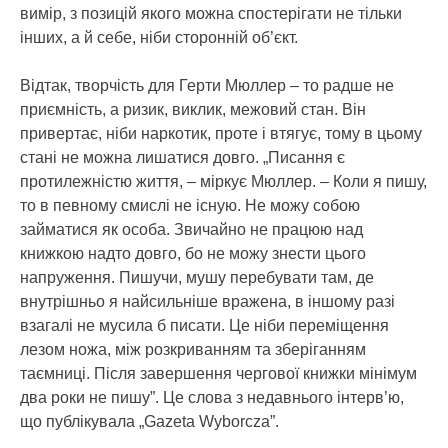
вимір, з позицій якого можна спостерігати не тільки
інших, а й себе, ніби сторонній об’єкт.
Відтак, творчість для Герти Мюллер – то радше не
приємність, а ризик, виклик, межовий стан. Він
привертає, ніби наркотик, проте і втягує, тому в цьому
стані не можна лишатися довго. „Писання є
протилежністю життя, – міркує Мюллер. – Коли я пишу,
то в певному смислі не існую. Не можу собою
займатися як особа. Звичайно не працюю над
книжкою надто довго, бо не можу знести цього
напруження. Пишучи, мушу перебувати там, де
внутрішньо я найсильніше вражена, в іншому разі
взагалі не мусила б писати. Це ніби переміщення
лезом ножа, між розкриванням та зберіганням
таємниці. Після завершення чергової книжки мінімум
два роки не пишу”. Це слова з недавнього інтерв’ю,
що публікувала „Gazeta Wyborcza”.