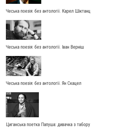
Чеська поезія: без антології. Карел Шіктанц
Чеська поезія: без антології. Іван Верніш
Чеська поезія: без антології. Ян Скацел
Циганська поетка Папуша: дивачка з табору