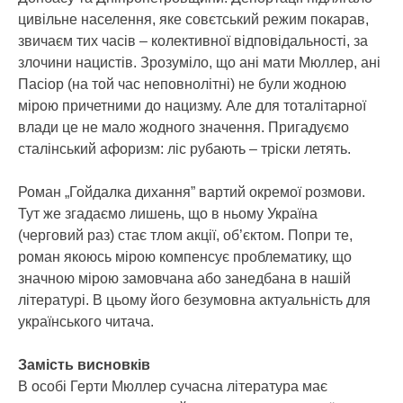
цивільне населення, яке совєтський режим покарав,
звичаєм тих часів – колективної відповідальності, за
злочини нацистів. Зрозуміло, що ані мати Мюллер, ані
Пасіор (на той час неповнолітні) не були жодною
мірою причетними до нацизму. Але для тоталітарної
влади це не мало жодного значення. Пригадуємо
сталінський афоризм: ліс рубають – тріски летять.
Роман „Гойдалка дихання” вартий окремої розмови.
Тут же згадаємо лишень, що в ньому Україна
(черговий раз) стає тлом акції, об’єктом. Попри те,
роман якоюсь мірою компенсує проблематику, що
значною мірою замовчана або занедбана в нашій
літературі. В цьому його безумовна актуальність для
українського читача.
Замість висновків
В особі Герти Мюллер сучасна література має