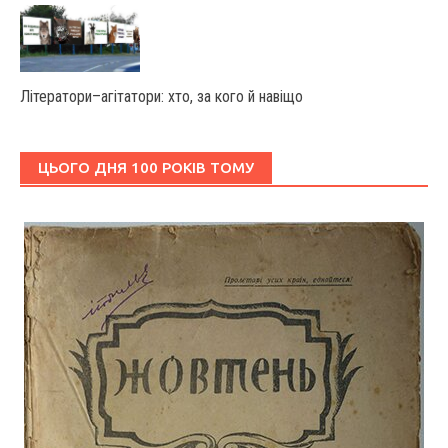
Літератори–агітатори: хто, за кого й навіщо
ЦЬОГО ДНЯ 100 РОКІВ ТОМУ