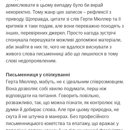
домислювати в цьому випадку було би вкрай
некоректно. Тому жанр цих записок – рефлексії з
приводу. Щоправда, цитати зі слів Герти Мюллер та її
критиків я таки подам, але вони переважно походять з
інших, перевірених джерел. Просто нагода зустрічі
спонукала перешукати можливі допоміжні матеріали,
аби знайти в них те, чого не вдалося виснувати з
живого слова письменниці або що лишилося в тому
слові недопроявленим.
Письменниця у спілкуванні
Герта Мюллер, мабуть, не є ідеальним співрозмовцем.
Вона дозволяє собі хвилю подумати, перш ніж
відповідати на питання. Говорить повільно,
розважливо, так, що можна пізнати, як контролює хід
думки й добирає слова. Але при цьому природна, не
скута й не штучна в манерах. Без професійного
письменницького кокетства та епатажу, що вражає у