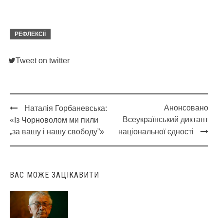
РЕФЛЕКСІЇ
Tweet on twitter
Анонсовано
Наталія Горбаневська:
Post
Всеукраїнський диктант
«Із Чорноволом ми пили
navigation
„за вашу і нашу свободу”»
національної єдності
ВАС МОЖЕ ЗАЦІКАВИТИ