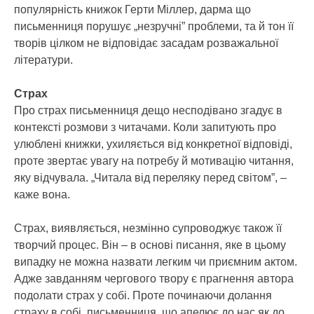
популярність книжок Герти Міллер, дарма що
письменниця порушує „незручні” проблеми, та й тон її
творів цілком не відповідає засадам розважальної
літератури.
Страх
Про страх письменниця дещо несподівано згадує в
контексті розмови з читачами. Коли запитують про
улюблені книжки, ухиляється від конкретної відповіді,
проте звертає увагу на потребу й мотивацію читання,
яку відчувала. „Читала від переляку перед світом”, –
каже вона.
Страх, виявляється, незмінно супроводжує також її
творчий процес. Він – в основі писання, яке в цьому
випадку не можна назвати легким чи приємним актом.
Адже завданням чергового твору є прагнення автора
подолати страх у собі. Проте починаючи долання
страху в собі, письменниця, що апелює до нас як до